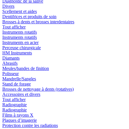
Diagnostic de la salive
Divers
Scellement et aides
Dentifrices et produits de soin
Brosses à dents et brosses interdentaires
Tout afficher
Instruments rotatifs
Instruments rotatifs
Instruments en acier
Perceuse chirurgicale
HM Instruments
Diamants
Abrasifs
Meules/bandes de finition
Polisseur
Mandrelle/Sangles
Stand de forage
Brosses de nettoyage à dents (rotatives)
Accessoires et divers
Tout afficher
Radiographie
Radiographie
Films à rayons X
Plaques d’imagerie
Protection contre les radiations