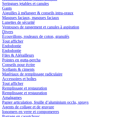
Seringues jetables et canules
Gants
Aiguilles à mélanger & conseils intra-oraux
Masques faciaux, masques faciaux
Lunettes de sécurité
Ventouses de rangement et canules à aspiration
Divers
Écouvillons, rouleaux de coton, granulés
Tout afficher
Endodontie
Endodontie
Files & Alérailleurs
Pointes en gutta-percha
Conseils pour écrire
Scellants & ciments
Matériaux de remplissage radiculaire
Accessoires et boîtes
Tout afficher
Remplissage et restauration
Remplissage et restauration
Amalgames
Papier articulation, feuille d’aluminium occlu, sprays
Agents de collage et de gravure
Ionomers en verre et compomerers
Barrage en caoutchouc