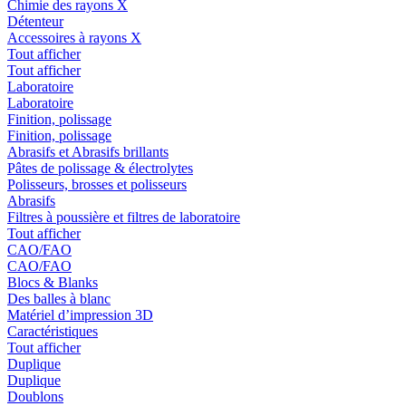
Chimie des rayons X
Détenteur
Accessoires à rayons X
Tout afficher
Tout afficher
Laboratoire
Laboratoire
Finition, polissage
Finition, polissage
Abrasifs et Abrasifs brillants
Pâtes de polissage & électrolytes
Polisseurs, brosses et polisseurs
Abrasifs
Filtres à poussière et filtres de laboratoire
Tout afficher
CAO/FAO
CAO/FAO
Blocs & Blanks
Des balles à blanc
Matériel d’impression 3D
Caractéristiques
Tout afficher
Duplique
Duplique
Doublons