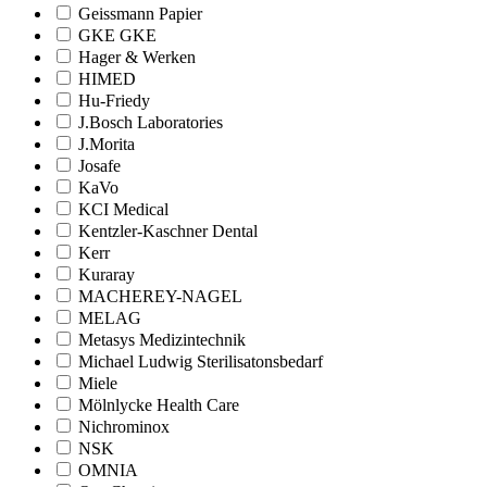
Geissmann Papier
GKE GKE
Hager & Werken
HIMED
Hu-Friedy
J.Bosch Laboratories
J.Morita
Josafe
KaVo
KCI Medical
Kentzler-Kaschner Dental
Kerr
Kuraray
MACHEREY-NAGEL
MELAG
Metasys Medizintechnik
Michael Ludwig Sterilisatonsbedarf
Miele
Mölnlycke Health Care
Nichrominox
NSK
OMNIA