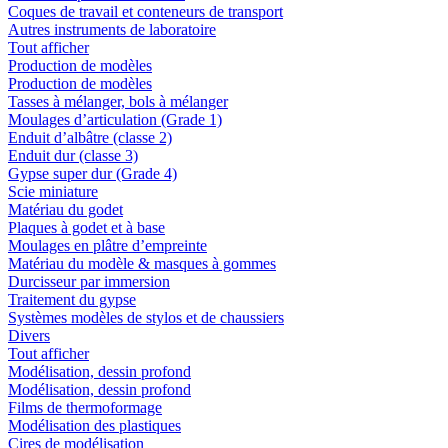
Coques de travail et conteneurs de transport
Autres instruments de laboratoire
Tout afficher
Production de modèles
Production de modèles
Tasses à mélanger, bols à mélanger
Moulages d’articulation (Grade 1)
Enduit d’albâtre (classe 2)
Enduit dur (classe 3)
Gypse super dur (Grade 4)
Scie miniature
Matériau du godet
Plaques à godet et à base
Moulages en plâtre d’empreinte
Matériau du modèle & masques à gommes
Durcisseur par immersion
Traitement du gypse
Systèmes modèles de stylos et de chaussiers
Divers
Tout afficher
Modélisation, dessin profond
Modélisation, dessin profond
Films de thermoformage
Modélisation des plastiques
Cires de modélisation