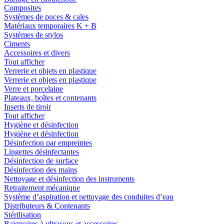
Composites
Systèmes de puces & cales
Matériaux temporaires K + B
Systèmes de stylos
Ciments
Accessoires et divers
Tout afficher
Verrerie et objets en plastique
Verrerie et objets en plastique
Verre et porcelaine
Plateaux, boîtes et contenants
Inserts de tiroir
Tout afficher
Hygiène et désinfection
Hygiène et désinfection
Désinfection par empreintes
Lingettes désinfectantes
Désinfection de surface
Désinfection des mains
Nettoyage et désinfection des instruments
Retraitement mécanique
Système d’aspiration et nettoyage des conduites d’eau
Distributeurs & Contenants
Stérilisation
Baignoires à ultrasons et accessoires