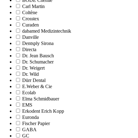
BODE Chemie
Carl Martin
Coltène
Crosstex
Curaden
dabamed Medizintechnik
Danville
Dentsply Sirona
Directa
Dr. Jean Bausch
Dr. Schumacher
Dr. Weigert
Dr. Wild
Dürr Dental
E.Weber & Cie
Ecolab
Elma Schmidbauer
EMS
Erkodent Erich Kopp
Euronda
Fischer Papier
GABA
GC