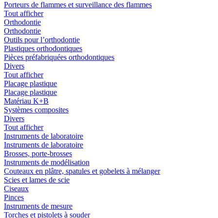
Porteurs de flammes et surveillance des flammes
Tout afficher
Orthodontie
Orthodontie
Outils pour l’orthodontie
Plastiques orthodontiques
Pièces préfabriquées orthodontiques
Divers
Tout afficher
Placage plastique
Placage plastique
Matériau K+B
Systèmes composites
Divers
Tout afficher
Instruments de laboratoire
Instruments de laboratoire
Brosses, porte-brosses
Instruments de modélisation
Couteaux en plâtre, spatules et gobelets à mélanger
Scies et lames de scie
Ciseaux
Pinces
Instruments de mesure
Torches et pistolets à souder