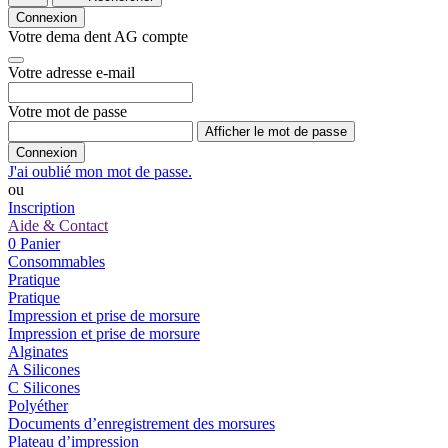
Connexion
Votre dema dent AG compte
Votre adresse e-mail
Votre mot de passe
Afficher le mot de passe
Connexion
J'ai oublié mon mot de passe.
ou
Inscription
Aide & Contact
0
Panier
Consommables
Pratique
Pratique
Impression et prise de morsure
Impression et prise de morsure
Alginates
A Silicones
C Silicones
Polyéther
Documents d’enregistrement des morsures
Plateau d’impression