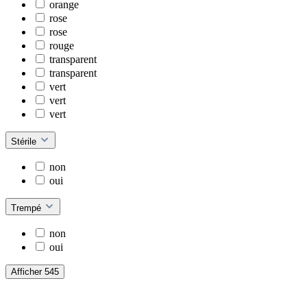
orange
rose
rose
rouge
transparent
transparent
vert
vert
vert
Stérile
non
oui
Trempé
non
oui
Afficher 545