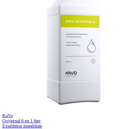
KaVo
Oxygenal 6 en 1 litre
Expédition immédiate