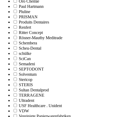
Oro Chemie
Paul Hartmann
Pluline
PRISMAN
Produits Dentaires
Renfert
Ritter Concept
Rösner-Mautby Meditrade
Schembera
Scheu-Dental
schülke
SciCan
Semadeni
SEPTODONT
Solventum
Stericop
STERIS
Sultan Dentalprod
TERRAGENE
Ultradent
USF Healthcare . Unident
VDW
Vereinigte Papierwarenfabriken