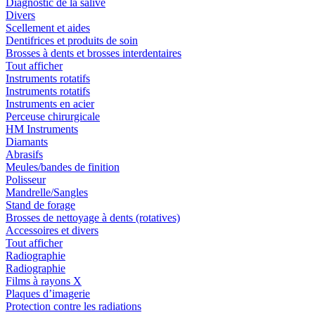
Diagnostic de la salive
Divers
Scellement et aides
Dentifrices et produits de soin
Brosses à dents et brosses interdentaires
Tout afficher
Instruments rotatifs
Instruments rotatifs
Instruments en acier
Perceuse chirurgicale
HM Instruments
Diamants
Abrasifs
Meules/bandes de finition
Polisseur
Mandrelle/Sangles
Stand de forage
Brosses de nettoyage à dents (rotatives)
Accessoires et divers
Tout afficher
Radiographie
Radiographie
Films à rayons X
Plaques d’imagerie
Protection contre les radiations