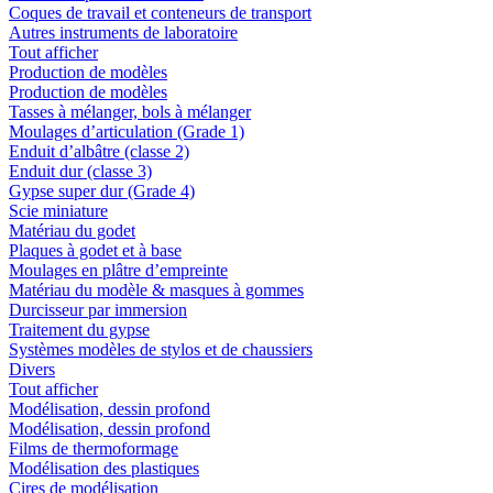
Coques de travail et conteneurs de transport
Autres instruments de laboratoire
Tout afficher
Production de modèles
Production de modèles
Tasses à mélanger, bols à mélanger
Moulages d’articulation (Grade 1)
Enduit d’albâtre (classe 2)
Enduit dur (classe 3)
Gypse super dur (Grade 4)
Scie miniature
Matériau du godet
Plaques à godet et à base
Moulages en plâtre d’empreinte
Matériau du modèle & masques à gommes
Durcisseur par immersion
Traitement du gypse
Systèmes modèles de stylos et de chaussiers
Divers
Tout afficher
Modélisation, dessin profond
Modélisation, dessin profond
Films de thermoformage
Modélisation des plastiques
Cires de modélisation