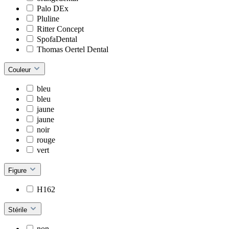
Palo DEx
Pluline
Ritter Concept
SpofaDental
Thomas Oertel Dental
Couleur
bleu
bleu
jaune
jaune
noir
rouge
vert
Figure
H162
Stérile
non