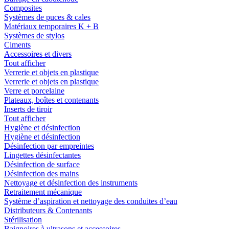
Composites
Systèmes de puces & cales
Matériaux temporaires K + B
Systèmes de stylos
Ciments
Accessoires et divers
Tout afficher
Verrerie et objets en plastique
Verrerie et objets en plastique
Verre et porcelaine
Plateaux, boîtes et contenants
Inserts de tiroir
Tout afficher
Hygiène et désinfection
Hygiène et désinfection
Désinfection par empreintes
Lingettes désinfectantes
Désinfection de surface
Désinfection des mains
Nettoyage et désinfection des instruments
Retraitement mécanique
Système d’aspiration et nettoyage des conduites d’eau
Distributeurs & Contenants
Stérilisation
Baignoires à ultrasons et accessoires