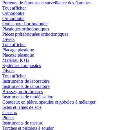
Porteurs de flammes et surveillance des flammes
Tout afficher
Orthodontie
Orthodontie
Outils pour l’orthodontie
Plastiques orthodontiques
Pièces préfabriquées orthodontiques
Divers
Tout afficher
Placage plastique
Placage plastique
Matériau K+B
Systèmes composites
Divers
Tout afficher
Instruments de laboratoire
Instruments de laboratoire
Brosses, porte-brosses
Instruments de modélisation
Couteaux en plâtre, spatules et gobelets à mélanger
Scies et lames de scie
Ciseaux
Pinces
Instruments de mesure
Torches et pistolets à souder