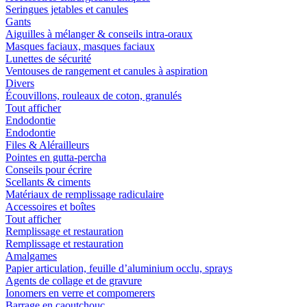
Seringues jetables et canules
Gants
Aiguilles à mélanger & conseils intra-oraux
Masques faciaux, masques faciaux
Lunettes de sécurité
Ventouses de rangement et canules à aspiration
Divers
Écouvillons, rouleaux de coton, granulés
Tout afficher
Endodontie
Endodontie
Files & Alérailleurs
Pointes en gutta-percha
Conseils pour écrire
Scellants & ciments
Matériaux de remplissage radiculaire
Accessoires et boîtes
Tout afficher
Remplissage et restauration
Remplissage et restauration
Amalgames
Papier articulation, feuille d’aluminium occlu, sprays
Agents de collage et de gravure
Ionomers en verre et compomerers
Barrage en caoutchouc