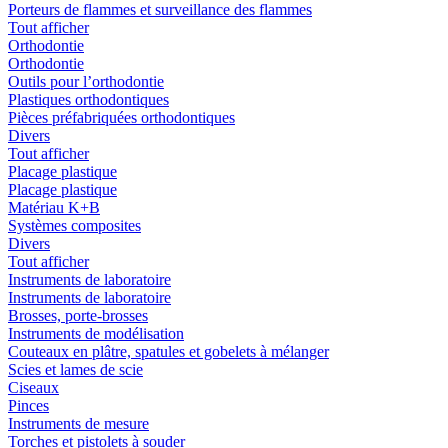
Porteurs de flammes et surveillance des flammes
Tout afficher
Orthodontie
Orthodontie
Outils pour l’orthodontie
Plastiques orthodontiques
Pièces préfabriquées orthodontiques
Divers
Tout afficher
Placage plastique
Placage plastique
Matériau K+B
Systèmes composites
Divers
Tout afficher
Instruments de laboratoire
Instruments de laboratoire
Brosses, porte-brosses
Instruments de modélisation
Couteaux en plâtre, spatules et gobelets à mélanger
Scies et lames de scie
Ciseaux
Pinces
Instruments de mesure
Torches et pistolets à souder