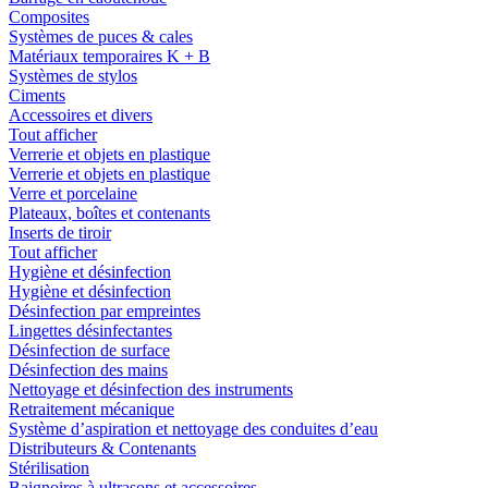
Composites
Systèmes de puces & cales
Matériaux temporaires K + B
Systèmes de stylos
Ciments
Accessoires et divers
Tout afficher
Verrerie et objets en plastique
Verrerie et objets en plastique
Verre et porcelaine
Plateaux, boîtes et contenants
Inserts de tiroir
Tout afficher
Hygiène et désinfection
Hygiène et désinfection
Désinfection par empreintes
Lingettes désinfectantes
Désinfection de surface
Désinfection des mains
Nettoyage et désinfection des instruments
Retraitement mécanique
Système d’aspiration et nettoyage des conduites d’eau
Distributeurs & Contenants
Stérilisation
Baignoires à ultrasons et accessoires