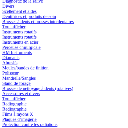
Diagnostic de la salive
Divers
Scellement et aides
Dentifrices et produits de soin
Brosses à dents et brosses interdentaires
Tout afficher
Instruments rotatifs
Instruments rotatifs
Instruments en acier
Perceuse chirurgicale
HM Instruments
Diamants
Abrasifs
Meules/bandes de finition
Polisseur
Mandrelle/Sangles
Stand de forage
Brosses de nettoyage à dents (rotatives)
Accessoires et divers
Tout afficher
Radiographie
Radiographie
Films à rayons X
Plaques d’imagerie
Protection contre les radiations