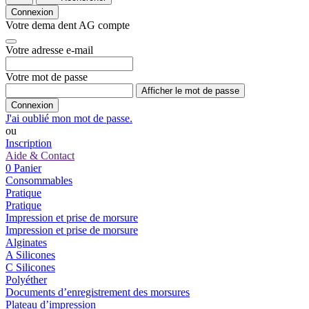
Connexion
Votre dema dent AG compte
Votre adresse e-mail
Votre mot de passe
Afficher le mot de passe
Connexion
J'ai oublié mon mot de passe.
ou
Inscription
Aide & Contact
0
Panier
Consommables
Pratique
Pratique
Impression et prise de morsure
Impression et prise de morsure
Alginates
A Silicones
C Silicones
Polyéther
Documents d’enregistrement des morsures
Plateau d’impression