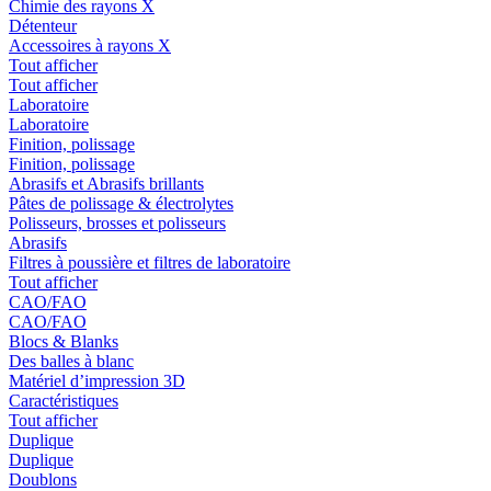
Chimie des rayons X
Détenteur
Accessoires à rayons X
Tout afficher
Tout afficher
Laboratoire
Laboratoire
Finition, polissage
Finition, polissage
Abrasifs et Abrasifs brillants
Pâtes de polissage & électrolytes
Polisseurs, brosses et polisseurs
Abrasifs
Filtres à poussière et filtres de laboratoire
Tout afficher
CAO/FAO
CAO/FAO
Blocs & Blanks
Des balles à blanc
Matériel d’impression 3D
Caractéristiques
Tout afficher
Duplique
Duplique
Doublons