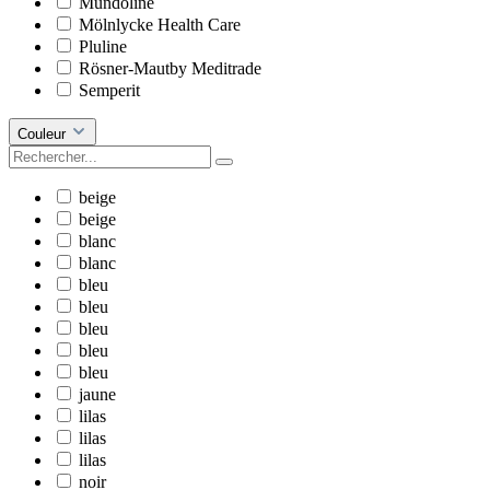
Mundoline
Mölnlycke Health Care
Pluline
Rösner-Mautby Meditrade
Semperit
Couleur
beige
beige
blanc
blanc
bleu
bleu
bleu
bleu
bleu
jaune
lilas
lilas
lilas
noir