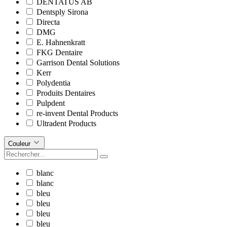
DENTATUS AB
Dentsply Sirona
Directa
DMG
E. Hahnenkratt
FKG Dentaire
Garrison Dental Solutions
Kerr
Polydentia
Produits Dentaires
Pulpdent
re-invent Dental Products
Ultradent Products
Couleur
blanc
blanc
bleu
bleu
bleu
bleu