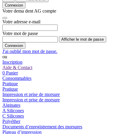
Connexion
Votre dema dent AG compte
Votre adresse e-mail
Votre mot de passe
Afficher le mot de passe
Connexion
J'ai oublié mon mot de passe.
ou
Inscription
Aide & Contact
0
Panier
Consommables
Pratique
Pratique
Impression et prise de morsure
Impression et prise de morsure
Alginates
A Silicones
C Silicones
Polyéther
Documents d’enregistrement des morsures
Plateau d’impression