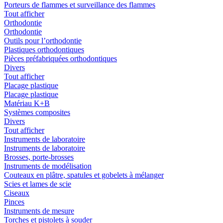
Porteurs de flammes et surveillance des flammes
Tout afficher
Orthodontie
Orthodontie
Outils pour l’orthodontie
Plastiques orthodontiques
Pièces préfabriquées orthodontiques
Divers
Tout afficher
Placage plastique
Placage plastique
Matériau K+B
Systèmes composites
Divers
Tout afficher
Instruments de laboratoire
Instruments de laboratoire
Brosses, porte-brosses
Instruments de modélisation
Couteaux en plâtre, spatules et gobelets à mélanger
Scies et lames de scie
Ciseaux
Pinces
Instruments de mesure
Torches et pistolets à souder