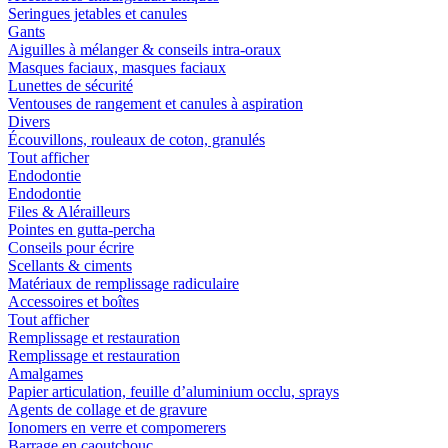
Seringues jetables et canules
Gants
Aiguilles à mélanger & conseils intra-oraux
Masques faciaux, masques faciaux
Lunettes de sécurité
Ventouses de rangement et canules à aspiration
Divers
Écouvillons, rouleaux de coton, granulés
Tout afficher
Endodontie
Endodontie
Files & Alérailleurs
Pointes en gutta-percha
Conseils pour écrire
Scellants & ciments
Matériaux de remplissage radiculaire
Accessoires et boîtes
Tout afficher
Remplissage et restauration
Remplissage et restauration
Amalgames
Papier articulation, feuille d’aluminium occlu, sprays
Agents de collage et de gravure
Ionomers en verre et compomerers
Barrage en caoutchouc