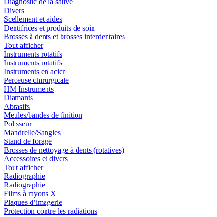
Diagnostic de la salive
Divers
Scellement et aides
Dentifrices et produits de soin
Brosses à dents et brosses interdentaires
Tout afficher
Instruments rotatifs
Instruments rotatifs
Instruments en acier
Perceuse chirurgicale
HM Instruments
Diamants
Abrasifs
Meules/bandes de finition
Polisseur
Mandrelle/Sangles
Stand de forage
Brosses de nettoyage à dents (rotatives)
Accessoires et divers
Tout afficher
Radiographie
Radiographie
Films à rayons X
Plaques d’imagerie
Protection contre les radiations