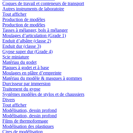
Coques de travail et conteneurs de transport
Autres instruments de laboratoire
Tout afficher
Production de modèles
Production de modèles
Tasses à mélanger, bols à mélanger
Moulages d’articulation (Grade 1)
Enduit d’albâtre (classe 2)
Enduit dur (classe 3)
Gypse super dur (Grade 4)
Scie miniature
Matériau du godet
Plaques à godet et à base
Moulages en plâtre d’empreinte
Matériau du modèle & masques à gommes
Durcisseur par immersion
Traitement du gypse
Systèmes modèles de stylos et de chaussiers
Divers
Tout afficher
Modélisation, dessin profond
Modélisation, dessin profond
Films de thermoformage
Modélisation des plastiques
Cires de modélisation