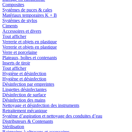
Composites
Systèmes de puces & cales
Matériaux temporaires K + B
Systèmes de stylos
Ciments
Accessoires et divers
Tout afficher
Verrerie et objets en plastique
Verrerie et objets en plastique
Verre et porcelaine
Plateaux, boîtes et contenants
Inserts de tiroir
Tout afficher
Hygiène et désinfection
Hygiène et désinfection
Désinfection par empreintes
Lingettes désinfectantes
Désinfection de surface
Désinfection des mains
Nettoyage et désinfection des instruments
Retraitement mécanique
Système d’aspiration et nettoyage des conduites d’eau
Distributeurs & Contenants
Stérilisation
Baignoires à ultrasons et accessoires