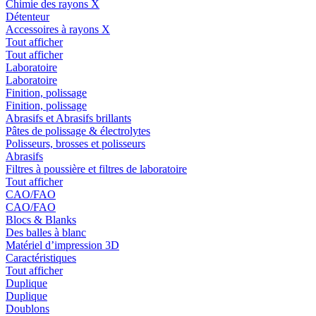
Chimie des rayons X
Détenteur
Accessoires à rayons X
Tout afficher
Tout afficher
Laboratoire
Laboratoire
Finition, polissage
Finition, polissage
Abrasifs et Abrasifs brillants
Pâtes de polissage & électrolytes
Polisseurs, brosses et polisseurs
Abrasifs
Filtres à poussière et filtres de laboratoire
Tout afficher
CAO/FAO
CAO/FAO
Blocs & Blanks
Des balles à blanc
Matériel d’impression 3D
Caractéristiques
Tout afficher
Duplique
Duplique
Doublons