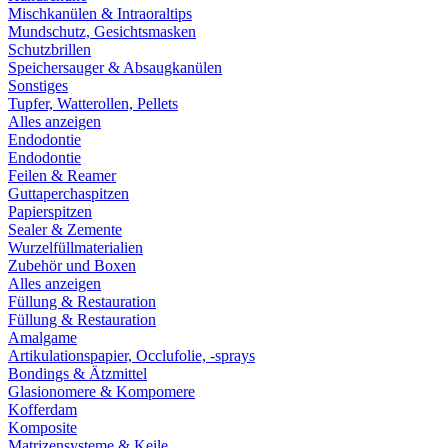
Mischkanülen & Intraoraltips
Mundschutz, Gesichtsmasken
Schutzbrillen
Speichersauger & Absaugkanülen
Sonstiges
Tupfer, Watterollen, Pellets
Alles anzeigen
Endodontie
Endodontie
Feilen & Reamer
Guttaperchaspitzen
Papierspitzen
Sealer & Zemente
Wurzelfüllmaterialien
Zubehör und Boxen
Alles anzeigen
Füllung & Restauration
Füllung & Restauration
Amalgame
Artikulationspapier, Occlufolie, -sprays
Bondings & Ätzmittel
Glasionomere & Kompomere
Kofferdam
Komposite
Matrizensysteme & Keile