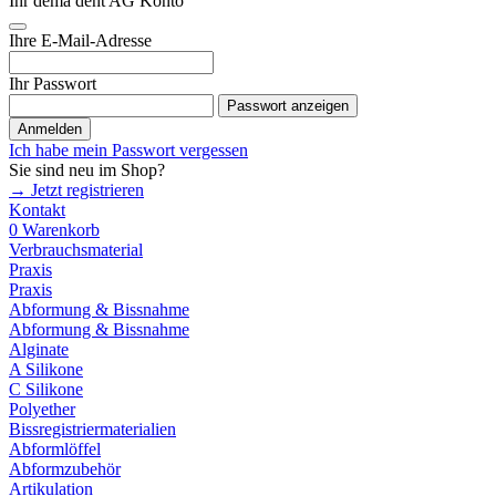
Ihr dema dent AG Konto
Ihre E-Mail-Adresse
Ihr Passwort
Passwort anzeigen
Anmelden
Ich habe mein Passwort vergessen
Sie sind neu im Shop?
→ Jetzt registrieren
Kontakt
0
Warenkorb
Verbrauchsmaterial
Praxis
Praxis
Abformung & Bissnahme
Abformung & Bissnahme
Alginate
A Silikone
C Silikone
Polyether
Bissregistriermaterialien
Abformlöffel
Abformzubehör
Artikulation