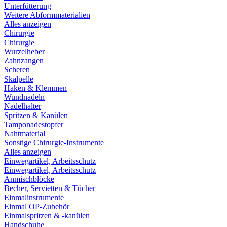
Unterfütterung
Weitere Abformmaterialien
Alles anzeigen
Chirurgie
Chirurgie
Wurzelheber
Zahnzangen
Scheren
Skalpelle
Haken & Klemmen
Wundnadeln
Nadelhalter
Spritzen & Kanülen
Tamponadestopfer
Nahtmaterial
Sonstige Chirurgie-Instrumente
Alles anzeigen
Einwegartikel, Arbeitsschutz
Einwegartikel, Arbeitsschutz
Anmischblöcke
Becher, Servietten & Tücher
Einmalinstrumente
Einmal OP-Zubehör
Einmalspritzen & -kanülen
Handschuhe