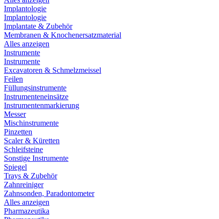
Implantologie
Implantologie
Implantate & Zubehör
Membranen & Knochenersatzmaterial
Alles anzeigen
Instrumente
Instrumente
Excavatoren & Schmelzmeissel
Feilen
Füllungsinstrumente
Instrumenteneinsätze
Instrumentenmarkierung
Messer
Mischinstrumente
Pinzetten
Scaler & Küretten
Schleifsteine
Sonstige Instrumente
Spiegel
Trays & Zubehör
Zahnreiniger
Zahnsonden, Paradontometer
Alles anzeigen
Pharmazeutika