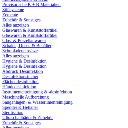
Provisorische K + B Materialien
Stiftsysteme
Zemente
Zubehör & Sonstiges
Alles anzeigen
Glaswaren & Kunststoffartikel
Glaswaren & Kunststoffartikel
Glas- & Porzellanwaren
Schalen, Dosen & Behälter
Schubladeneinsätze
Alles anzeigen
Hygiene & Desinfektion
Hygiene & Desinfektion
Abdruck-Desinfektion
Desinfektionstücher
Flächendesinfektion
Händedesinfektion
Instrumentenreinigung & -desinfektion
Maschinelle Aufbereitung
Sauganlagen- & Wasserlinienreinigung
Spender & Behälter
Sterilisation
Ultraschallbäder & Zubehör
Zubehör & Sonstiges
Alles anzeigen