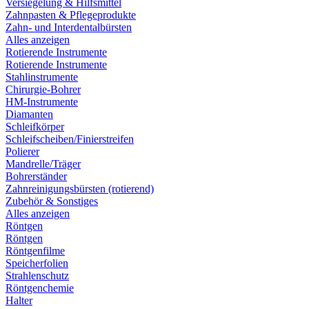
Versiegelung & Hilfsmittel
Zahnpasten & Pflegeprodukte
Zahn- und Interdentalbürsten
Alles anzeigen
Rotierende Instrumente
Rotierende Instrumente
Stahlinstrumente
Chirurgie-Bohrer
HM-Instrumente
Diamanten
Schleifkörper
Schleifscheiben/Finierstreifen
Polierer
Mandrelle/Träger
Bohrerständer
Zahnreinigungsbürsten (rotierend)
Zubehör & Sonstiges
Alles anzeigen
Röntgen
Röntgen
Röntgenfilme
Speicherfolien
Strahlenschutz
Röntgenchemie
Halter