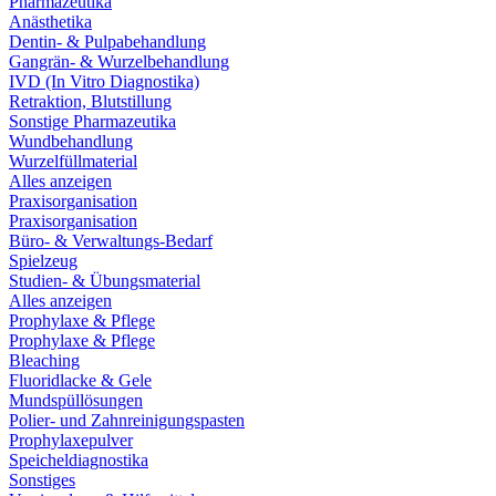
Pharmazeutika
Anästhetika
Dentin- & Pulpabehandlung
Gangrän- & Wurzelbehandlung
IVD (In Vitro Diagnostika)
Retraktion, Blutstillung
Sonstige Pharmazeutika
Wundbehandlung
Wurzelfüllmaterial
Alles anzeigen
Praxisorganisation
Praxisorganisation
Büro- & Verwaltungs-Bedarf
Spielzeug
Studien- & Übungsmaterial
Alles anzeigen
Prophylaxe & Pflege
Prophylaxe & Pflege
Bleaching
Fluoridlacke & Gele
Mundspüllösungen
Polier- und Zahnreinigungspasten
Prophylaxepulver
Speicheldiagnostika
Sonstiges