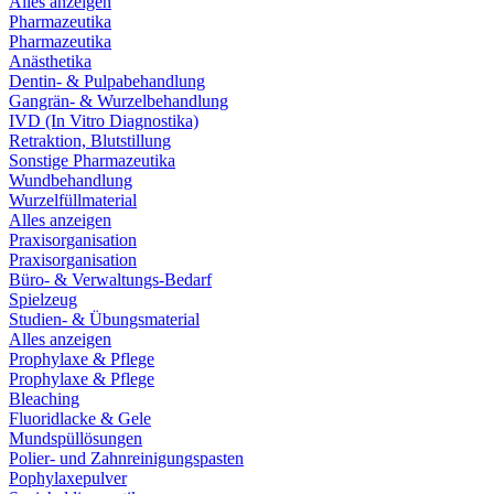
Alles anzeigen
Pharmazeutika
Pharmazeutika
Anästhetika
Dentin- & Pulpabehandlung
Gangrän- & Wurzelbehandlung
IVD (In Vitro Diagnostika)
Retraktion, Blutstillung
Sonstige Pharmazeutika
Wundbehandlung
Wurzelfüllmaterial
Alles anzeigen
Praxisorganisation
Praxisorganisation
Büro- & Verwaltungs-Bedarf
Spielzeug
Studien- & Übungsmaterial
Alles anzeigen
Prophylaxe & Pflege
Prophylaxe & Pflege
Bleaching
Fluoridlacke & Gele
Mundspüllösungen
Polier- und Zahnreinigungspasten
Pophylaxepulver