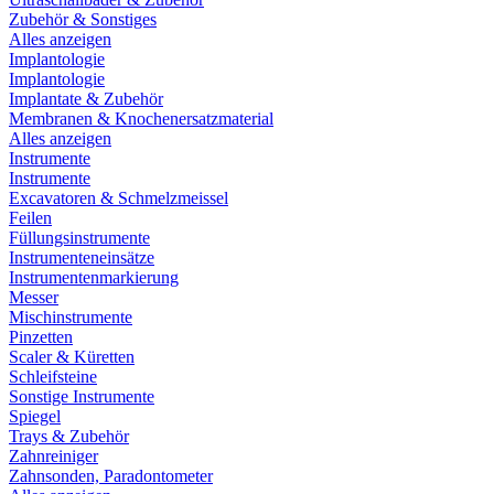
Zubehör & Sonstiges
Alles anzeigen
Implantologie
Implantologie
Implantate & Zubehör
Membranen & Knochenersatzmaterial
Alles anzeigen
Instrumente
Instrumente
Excavatoren & Schmelzmeissel
Feilen
Füllungsinstrumente
Instrumenteneinsätze
Instrumentenmarkierung
Messer
Mischinstrumente
Pinzetten
Scaler & Küretten
Schleifsteine
Sonstige Instrumente
Spiegel
Trays & Zubehör
Zahnreiniger
Zahnsonden, Paradontometer