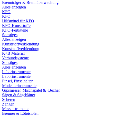
Brennträger & Brennüberwachung
Alles anzeigen
KFO
KFO
Hilfsmittel für KFO
KFO-Kunststoffe
KFO-Fertigteile
Sonstiges
Alles anzeigen
Kunststoffverblendung
Kunststoffverblendung
K+B Material
Verbundsysteme
Sonstiges
Alles anzeigen
Laborinstrumente
Laborinstrumente
Pinsel, Pinselhalter
Modellierinstrumente
Gipsmesser, Mischspatel & -Becher
Sägen & Sägeblätter
Scheren
Zangen
Messinstrumente
Brenner & Lötpistolen