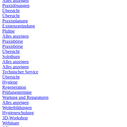
Alles anzeigen
Praxislösungen
Übersicht
Übersicht
Praxisplanung
Existenzgründung
Pluline
Alles anzeigen
Praxisbörse
Praxisbörse
Übersicht
Solothurn
Alles anzeigen
Alles anzeigen
Technischer Service
Übersicht
Hygiene
Regeneration
Prüfungstermine
Wartung und Reparaturen
Alles anzeigen
Weiterbildungen
Hygieneschulung
3D-Workshop
Webinare