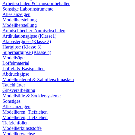
Arbeitsschalen & Transportbehälter
Sonstige Laborinstrumente
Alles anzeigen
Modellherstellung
Modellherstellung
Anmischbecher, Anmischschalen
Artikulationsgipse (Klasse1)
Alabastergipse (Klasse 2)
Hartgipse (Klasse 3)
Superhartgipse (Klasse 4)
Modellsäge
Löffelmaterial
Löffel- & Basisplatten
Abdruckgipse
Modellmaterial & Zahnfleischmasken
Tauchhärter
Gipsverarbeitung
Modellstifte & Socklersysteme
Sonstiges
Alles anzeigen
Modellieren, Tiefziehen
Modellieren, Tiefziehen
Tiefziehfolien
Modellierkunststoffe
Modellierwachse