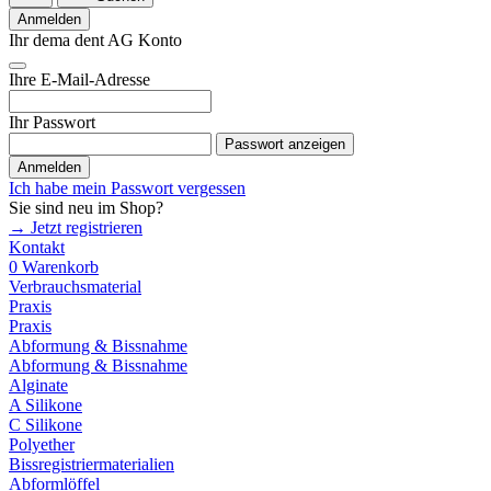
Anmelden
Ihr dema dent AG Konto
Ihre E-Mail-Adresse
Ihr Passwort
Passwort anzeigen
Anmelden
Ich habe mein Passwort vergessen
Sie sind neu im Shop?
→ Jetzt registrieren
Kontakt
0
Warenkorb
Verbrauchsmaterial
Praxis
Praxis
Abformung & Bissnahme
Abformung & Bissnahme
Alginate
A Silikone
C Silikone
Polyether
Bissregistriermaterialien
Abformlöffel