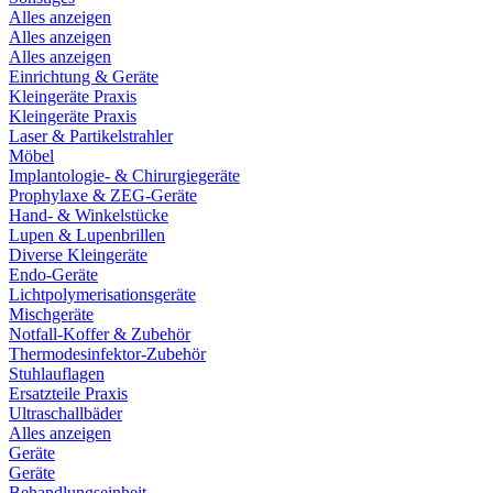
Alles anzeigen
Alles anzeigen
Alles anzeigen
Einrichtung & Geräte
Kleingeräte Praxis
Kleingeräte Praxis
Laser & Partikelstrahler
Möbel
Implantologie- & Chirurgiegeräte
Prophylaxe & ZEG-Geräte
Hand- & Winkelstücke
Lupen & Lupenbrillen
Diverse Kleingeräte
Endo-Geräte
Lichtpolymerisationsgeräte
Mischgeräte
Notfall-Koffer & Zubehör
Thermodesinfektor-Zubehör
Stuhlauflagen
Ersatzteile Praxis
Ultraschallbäder
Alles anzeigen
Geräte
Geräte
Behandlungseinheit