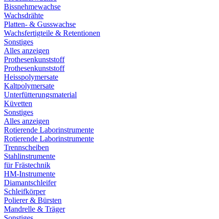
Bissnehmewachse
Wachsdrähte
Platten- & Gusswachse
Wachsfertigteile & Retentionen
Sonstiges
Alles anzeigen
Prothesenkunststoff
Prothesenkunststoff
Heisspolymersate
Kaltpolymersate
Unterfütterungsmaterial
Küvetten
Sonstiges
Alles anzeigen
Rotierende Laborinstrumente
Rotierende Laborinstrumente
Trennscheiben
Stahlinstrumente
für Frästechnik
HM-Instrumente
Diamantschleifer
Schleifkörper
Polierer & Bürsten
Mandrelle & Träger
Sonstiges