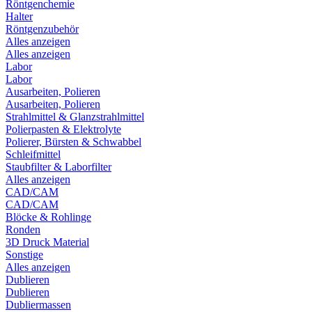
Röntgenchemie
Halter
Röntgenzubehör
Alles anzeigen
Alles anzeigen
Labor
Labor
Ausarbeiten, Polieren
Ausarbeiten, Polieren
Strahlmittel & Glanzstrahlmittel
Polierpasten & Elektrolyte
Polierer, Bürsten & Schwabbel
Schleifmittel
Staubfilter & Laborfilter
Alles anzeigen
CAD/CAM
CAD/CAM
Blöcke & Rohlinge
Ronden
3D Druck Material
Sonstige
Alles anzeigen
Dublieren
Dublieren
Dubliermassen