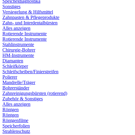
Speicheldiagnostika
Sonstiges
Versiegelung & Hilfsmittel
Zahnpasten & Pflegeprodukte
Zahn- und Interdentalbürsten
Alles anzeigen
Rotierende Instrumente
Rotierende Instrumente
Stahlinstrumente
Chirurgie-Bohrer
HM-Instrumente
Diamanten
Schleifkörper
Schleifscheiben/Finierstreifen
Polierer
Mandrelle/Träger
Bohrerständer
Zahnreinigungsbürsten (rotierend)
Zubehör & Sonstiges
Alles anzeigen
Röntgen
Röntgen
Röntgenfilme
Speicherfolien
Strahlenschutz