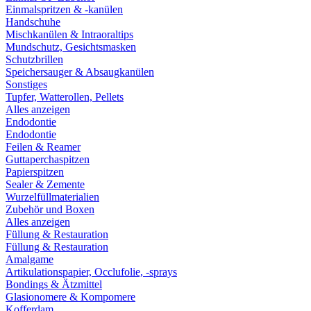
Einmalspritzen & -kanülen
Handschuhe
Mischkanülen & Intraoraltips
Mundschutz, Gesichtsmasken
Schutzbrillen
Speichersauger & Absaugkanülen
Sonstiges
Tupfer, Watterollen, Pellets
Alles anzeigen
Endodontie
Endodontie
Feilen & Reamer
Guttaperchaspitzen
Papierspitzen
Sealer & Zemente
Wurzelfüllmaterialien
Zubehör und Boxen
Alles anzeigen
Füllung & Restauration
Füllung & Restauration
Amalgame
Artikulationspapier, Occlufolie, -sprays
Bondings & Ätzmittel
Glasionomere & Kompomere
Kofferdam