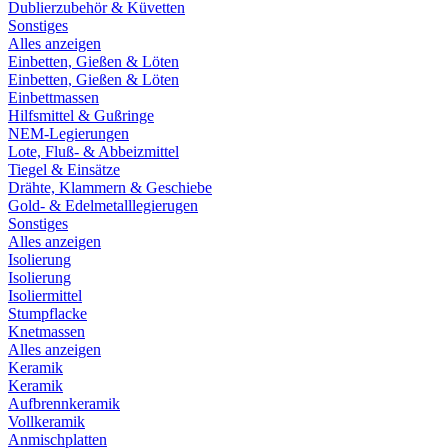
Dublierzubehör & Küvetten
Sonstiges
Alles anzeigen
Einbetten, Gießen & Löten
Einbetten, Gießen & Löten
Einbettmassen
Hilfsmittel & Gußringe
NEM-Legierungen
Lote, Fluß- & Abbeizmittel
Tiegel & Einsätze
Drähte, Klammern & Geschiebe
Gold- & Edelmetalllegierugen
Sonstiges
Alles anzeigen
Isolierung
Isolierung
Isoliermittel
Stumpflacke
Knetmassen
Alles anzeigen
Keramik
Keramik
Aufbrennkeramik
Vollkeramik
Anmischplatten