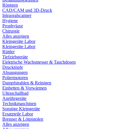
Röntgen
CAD/CAM und 3D-Druck
Intraoralscanner
Hygiene
Prophylaxe
Chirurgie
Alles anzeigen
Kleingeräte Labor
Kleingeräte Labor
Rüttler
Tiefziehgeräte
Elektrische Wachsmesser & Tauchdosen
Drucktöpfe
Absaugungen
Poliermotoren
Dampfstrahlen & Reinigen
Einbetten & Vorwärmen
Ultraschallbad
Anrührgeräte
Technikmaschinen
Sonstige Kleingeräte
Ersatzteile Labor
Brenner & Lötpistolen
Alles anzeigen