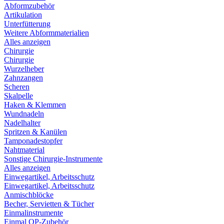
Abformzubehör
Artikulation
Unterfütterung
Weitere Abformmaterialien
Alles anzeigen
Chirurgie
Chirurgie
Wurzelheber
Zahnzangen
Scheren
Skalpelle
Haken & Klemmen
Wundnadeln
Nadelhalter
Spritzen & Kanülen
Tamponadestopfer
Nahtmaterial
Sonstige Chirurgie-Instrumente
Alles anzeigen
Einwegartikel, Arbeitsschutz
Einwegartikel, Arbeitsschutz
Anmischblöcke
Becher, Servietten & Tücher
Einmalinstrumente
Einmal OP-Zubehör