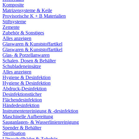
Komposite
Matrizensysteme & Keile
Provisorische K + B Materialien
Stiftsysteme
Zemente
Zubehör & Sonstiges
Alles anzeigen
Glaswaren & Kunststoffartikel
Glaswaren & Kunststoffartikel
Glas- & Porzellanwaren
Schalen, Dosen & Behälter
Schubladeneinsätze
Alles anzeigen
Hygiene & Desinfektion
Hygiene & Desinfektion
Abdruck-Desinfektion
Desinfektionstücher
Flächendesinfektion
Händedesinfektion
Instrumentenreinigung & -desinfektion
Maschinelle Aufbereitung
Sauganlagen- & Wasserlinienreinigung
Spender & Behälter
Sterilisation
Ultraschallbäder & Zubehör