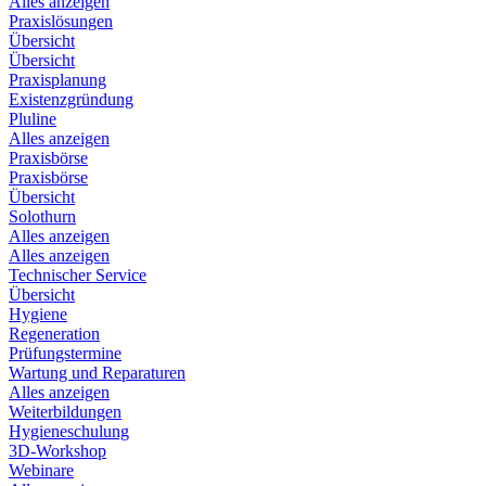
Alles anzeigen
Praxislösungen
Übersicht
Übersicht
Praxisplanung
Existenzgründung
Pluline
Alles anzeigen
Praxisbörse
Praxisbörse
Übersicht
Solothurn
Alles anzeigen
Alles anzeigen
Technischer Service
Übersicht
Hygiene
Regeneration
Prüfungstermine
Wartung und Reparaturen
Alles anzeigen
Weiterbildungen
Hygieneschulung
3D-Workshop
Webinare