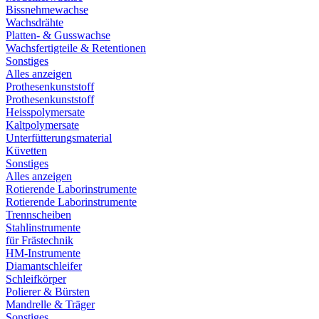
Bissnehmewachse
Wachsdrähte
Platten- & Gusswachse
Wachsfertigteile & Retentionen
Sonstiges
Alles anzeigen
Prothesenkunststoff
Prothesenkunststoff
Heisspolymersate
Kaltpolymersate
Unterfütterungsmaterial
Küvetten
Sonstiges
Alles anzeigen
Rotierende Laborinstrumente
Rotierende Laborinstrumente
Trennscheiben
Stahlinstrumente
für Frästechnik
HM-Instrumente
Diamantschleifer
Schleifkörper
Polierer & Bürsten
Mandrelle & Träger
Sonstiges