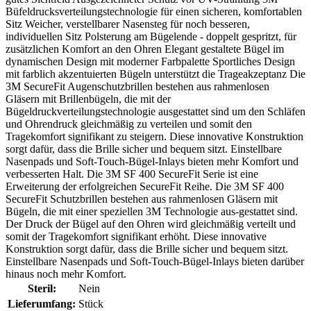
Büfeldrucksverteilungstechnologie für einen sicheren, komfortablen
Sitz Weicher, verstellbarer Nasensteg für noch besseren,
individuellen Sitz Polsterung am Bügelende - doppelt gespritzt, für
zusätzlichen Komfort an den Ohren Elegant gestaltete Bügel im
dynamischen Design mit moderner Farbpalette Sportliches Design
mit farblich akzentuierten Bügeln unterstützt die Trageakzeptanz Die
3M SecureFit Augenschutzbrillen bestehen aus rahmenlosen
Gläsern mit Brillenbügeln, die mit der
Bügeldruckverteilungstechnologie ausgestattet sind um den Schläfen
und Ohrendruck gleichmäßig zu verteilen und somit den
Tragekomfort signifikant zu steigern. Diese innovative Konstruktion
sorgt dafür, dass die Brille sicher und bequem sitzt. Einstellbare
Nasenpads und Soft-Touch-Bügel-Inlays bieten mehr Komfort und
verbesserten Halt. Die 3M SF 400 SecureFit Serie ist eine
Erweiterung der erfolgreichen SecureFit Reihe. Die 3M SF 400
SecureFit Schutzbrillen bestehen aus rahmenlosen Gläsern mit
Bügeln, die mit einer speziellen 3M Technologie aus-gestattet sind.
Der Druck der Bügel auf den Ohren wird gleichmäßig verteilt und
somit der Tragekomfort signifikant erhöht. Diese innovative
Konstruktion sorgt dafür, dass die Brille sicher und bequem sitzt.
Einstellbare Nasenpads und Soft-Touch-Bügel-Inlays bieten darüber
hinaus noch mehr Komfort.
Steril:
Nein
Lieferumfang:
Stück