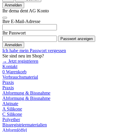
Anmelden
Ihr dema dent AG Konto
Ihre E-Mail-Adresse
Ihr Passwort
Passwort anzeigen
Anmelden
Ich habe mein Passwort vergessen
Sie sind neu im Shop?
→ Jetzt registrieren
Kontakt
0
Warenkorb
Verbrauchsmaterial
Praxis
Praxis
Abformung & Bissnahme
Abformung & Bissnahme
Alginate
A Silikone
C Silikone
Polyether
Bissregistriermaterialien
Abformlöffel