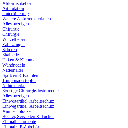
Abformzubehör
Artikulation
Unterfütterung
Weitere Abformmaterialien
Alles anzeigen
Chirurgie
Chirurgie
Wurzelheber
Zahnzangen
Scheren
Skalpelle
Haken & Klemmen
Wundnadeln
Nadelhalter
Spritzen & Kanülen
Tamponadestopfer
Nahtmaterial
Sonstige Chirurgie-Instrumente
Alles anzeigen
Einwegartikel, Arbeitsschutz
Einwegartikel, Arbeitsschutz
Anmischblöcke
Becher, Servietten & Tücher
Einmalinstrumente
Einmal OP-Zubehör