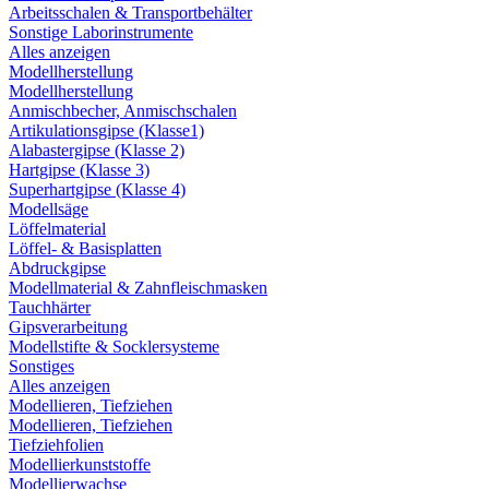
Arbeitsschalen & Transportbehälter
Sonstige Laborinstrumente
Alles anzeigen
Modellherstellung
Modellherstellung
Anmischbecher, Anmischschalen
Artikulationsgipse (Klasse1)
Alabastergipse (Klasse 2)
Hartgipse (Klasse 3)
Superhartgipse (Klasse 4)
Modellsäge
Löffelmaterial
Löffel- & Basisplatten
Abdruckgipse
Modellmaterial & Zahnfleischmasken
Tauchhärter
Gipsverarbeitung
Modellstifte & Socklersysteme
Sonstiges
Alles anzeigen
Modellieren, Tiefziehen
Modellieren, Tiefziehen
Tiefziehfolien
Modellierkunststoffe
Modellierwachse