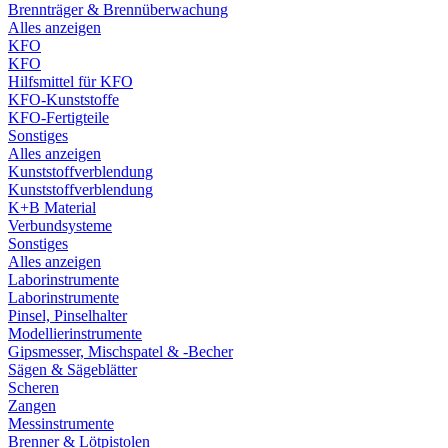
Brennträger & Brennüberwachung
Alles anzeigen
KFO
KFO
Hilfsmittel für KFO
KFO-Kunststoffe
KFO-Fertigteile
Sonstiges
Alles anzeigen
Kunststoffverblendung
Kunststoffverblendung
K+B Material
Verbundsysteme
Sonstiges
Alles anzeigen
Laborinstrumente
Laborinstrumente
Pinsel, Pinselhalter
Modellierinstrumente
Gipsmesser, Mischspatel & -Becher
Sägen & Sägeblätter
Scheren
Zangen
Messinstrumente
Brenner & Lötpistolen