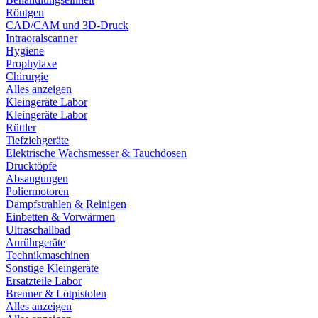
Röntgen
CAD/CAM und 3D-Druck
Intraoralscanner
Hygiene
Prophylaxe
Chirurgie
Alles anzeigen
Kleingeräte Labor
Kleingeräte Labor
Rüttler
Tiefziehgeräte
Elektrische Wachsmesser & Tauchdosen
Drucktöpfe
Absaugungen
Poliermotoren
Dampfstrahlen & Reinigen
Einbetten & Vorwärmen
Ultraschallbad
Anrührgeräte
Technikmaschinen
Sonstige Kleingeräte
Ersatzteile Labor
Brenner & Lötpistolen
Alles anzeigen