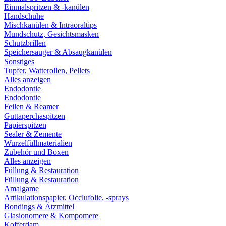
Einmalspritzen & -kanülen
Handschuhe
Mischkanülen & Intraoraltips
Mundschutz, Gesichtsmasken
Schutzbrillen
Speichersauger & Absaugkanülen
Sonstiges
Tupfer, Watterollen, Pellets
Alles anzeigen
Endodontie
Endodontie
Feilen & Reamer
Guttaperchaspitzen
Papierspitzen
Sealer & Zemente
Wurzelfüllmaterialien
Zubehör und Boxen
Alles anzeigen
Füllung & Restauration
Füllung & Restauration
Amalgame
Artikulationspapier, Occlufolie, -sprays
Bondings & Ätzmittel
Glasionomere & Kompomere
Kofferdam