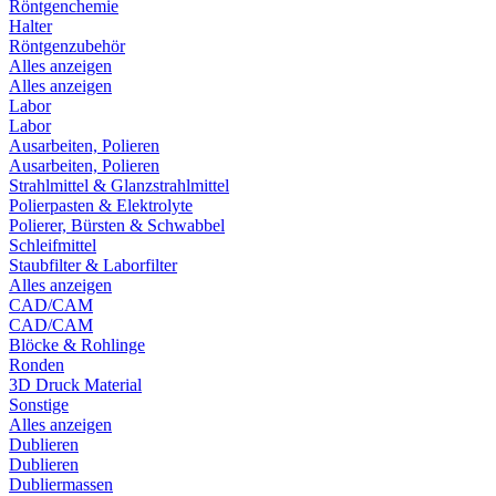
Röntgenchemie
Halter
Röntgenzubehör
Alles anzeigen
Alles anzeigen
Labor
Labor
Ausarbeiten, Polieren
Ausarbeiten, Polieren
Strahlmittel & Glanzstrahlmittel
Polierpasten & Elektrolyte
Polierer, Bürsten & Schwabbel
Schleifmittel
Staubfilter & Laborfilter
Alles anzeigen
CAD/CAM
CAD/CAM
Blöcke & Rohlinge
Ronden
3D Druck Material
Sonstige
Alles anzeigen
Dublieren
Dublieren
Dubliermassen