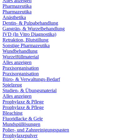
Alles anzeigen
Pharmazeutika
Pharmazeutika
Anästhetika
Dentin- & Pulpabehandlung
Gangrän- & Wurzelbehandlung
IVD (In Vitro Diagnostika)
Retraktion, Blutstillung
Sonstige Pharmazeutika
Wundbehandlung
Wurzelfüllmaterial
Alles anzeigen
Praxisorganisation
Praxisorganisation
Büro- & Verwaltungs-Bedarf
Spielzeug
Studien- & Übungsmaterial
Alles anzeigen
Prophylaxe & Pflege
Prophylaxe & Pflege
Bleaching
Fluoridlacke & Gele
Mundspüllösungen
Polier- und Zahnreinigungspasten
Prophylaxepulver