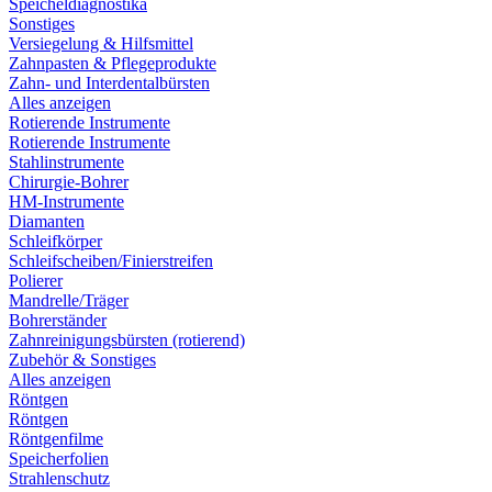
Speicheldiagnostika
Sonstiges
Versiegelung & Hilfsmittel
Zahnpasten & Pflegeprodukte
Zahn- und Interdentalbürsten
Alles anzeigen
Rotierende Instrumente
Rotierende Instrumente
Stahlinstrumente
Chirurgie-Bohrer
HM-Instrumente
Diamanten
Schleifkörper
Schleifscheiben/Finierstreifen
Polierer
Mandrelle/Träger
Bohrerständer
Zahnreinigungsbürsten (rotierend)
Zubehör & Sonstiges
Alles anzeigen
Röntgen
Röntgen
Röntgenfilme
Speicherfolien
Strahlenschutz