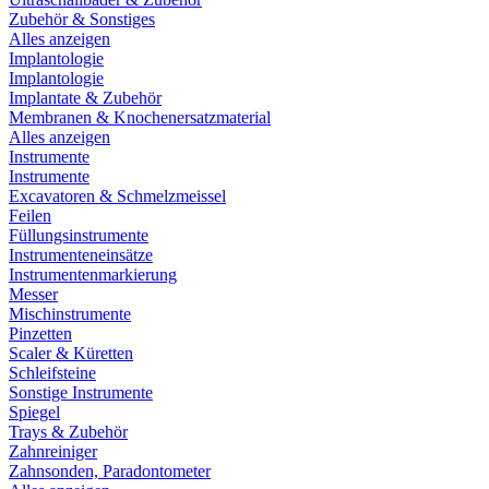
Zubehör & Sonstiges
Alles anzeigen
Implantologie
Implantologie
Implantate & Zubehör
Membranen & Knochenersatzmaterial
Alles anzeigen
Instrumente
Instrumente
Excavatoren & Schmelzmeissel
Feilen
Füllungsinstrumente
Instrumenteneinsätze
Instrumentenmarkierung
Messer
Mischinstrumente
Pinzetten
Scaler & Küretten
Schleifsteine
Sonstige Instrumente
Spiegel
Trays & Zubehör
Zahnreiniger
Zahnsonden, Paradontometer