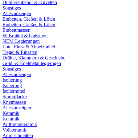
Dublierzubehör & Küvetten
Sonstiges
Alles anzeigen
Einbetten, Gießen & Löten
Einbetten, Gießen & Löten
Einbettmassen
Hilfsmittel & Gußringe
NEM-Legierungen
Lote, Fluß- & Abbeizmittel
Tiegel & Einsätze
Drähte, Klammern & Geschiebe
Gold- & Edelmetalllegierugen
Sonstiges
Alles anzeigen
Isolierung
Isolierung
Isoliermittel
Stumpflacke
Knetmassen
Alles anzeigen
Keramik
Keramik
Aufbrennkeramik
Vollkeramik
Anmischplatten