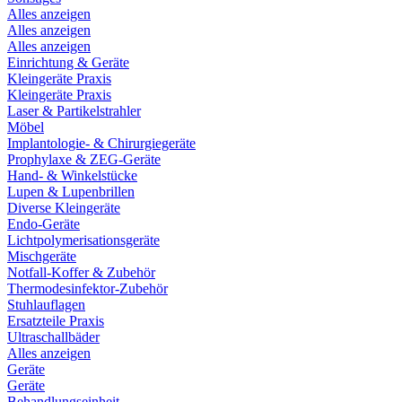
Alles anzeigen
Alles anzeigen
Alles anzeigen
Einrichtung & Geräte
Kleingeräte Praxis
Kleingeräte Praxis
Laser & Partikelstrahler
Möbel
Implantologie- & Chirurgiegeräte
Prophylaxe & ZEG-Geräte
Hand- & Winkelstücke
Lupen & Lupenbrillen
Diverse Kleingeräte
Endo-Geräte
Lichtpolymerisationsgeräte
Mischgeräte
Notfall-Koffer & Zubehör
Thermodesinfektor-Zubehör
Stuhlauflagen
Ersatzteile Praxis
Ultraschallbäder
Alles anzeigen
Geräte
Geräte
Behandlungseinheit