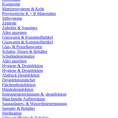
Komposite
Matrizensysteme & Keile
Provisorische K + B Materialien
Stiftsysteme
Zemente
Zubehör & Sonstiges
Alles anzeigen
Glaswaren & Kunststoffartikel
Glaswaren & Kunststoffartikel
Glas- & Porzellanwaren
Schalen, Dosen & Behälter
Schubladeneinsätze
Alles anzeigen
Hygiene & Desinfektion
Hygiene & Desinfektion
Abdruck-Desinfektion
Desinfektionstücher
Flächendesinfektion
Händedesinfektion
Instrumentenreinigung & -desinfektion
Maschinelle Aufbereitung
Sauganlagen- & Wasserlinienreinigung
Spender & Behälter
Sterilisation
Ultraschallbäder & Zubehör