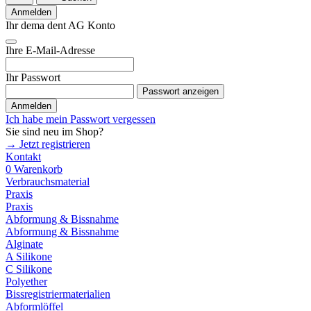
Anmelden
Ihr dema dent AG Konto
Ihre E-Mail-Adresse
Ihr Passwort
Passwort anzeigen
Anmelden
Ich habe mein Passwort vergessen
Sie sind neu im Shop?
→ Jetzt registrieren
Kontakt
0
Warenkorb
Verbrauchsmaterial
Praxis
Praxis
Abformung & Bissnahme
Abformung & Bissnahme
Alginate
A Silikone
C Silikone
Polyether
Bissregistriermaterialien
Abformlöffel