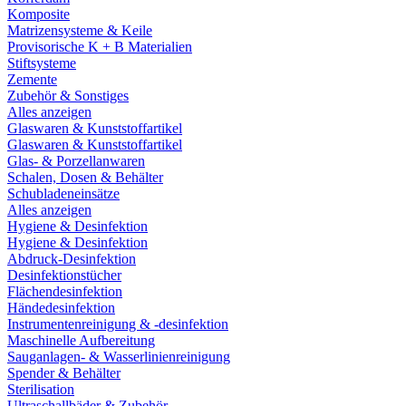
Komposite
Matrizensysteme & Keile
Provisorische K + B Materialien
Stiftsysteme
Zemente
Zubehör & Sonstiges
Alles anzeigen
Glaswaren & Kunststoffartikel
Glaswaren & Kunststoffartikel
Glas- & Porzellanwaren
Schalen, Dosen & Behälter
Schubladeneinsätze
Alles anzeigen
Hygiene & Desinfektion
Hygiene & Desinfektion
Abdruck-Desinfektion
Desinfektionstücher
Flächendesinfektion
Händedesinfektion
Instrumentenreinigung & -desinfektion
Maschinelle Aufbereitung
Sauganlagen- & Wasserlinienreinigung
Spender & Behälter
Sterilisation
Ultraschallbäder & Zubehör