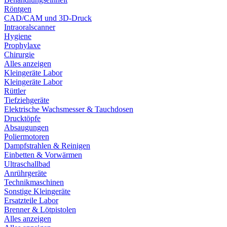
Röntgen
CAD/CAM und 3D-Druck
Intraoralscanner
Hygiene
Prophylaxe
Chirurgie
Alles anzeigen
Kleingeräte Labor
Kleingeräte Labor
Rüttler
Tiefziehgeräte
Elektrische Wachsmesser & Tauchdosen
Drucktöpfe
Absaugungen
Poliermotoren
Dampfstrahlen & Reinigen
Einbetten & Vorwärmen
Ultraschallbad
Anrührgeräte
Technikmaschinen
Sonstige Kleingeräte
Ersatzteile Labor
Brenner & Lötpistolen
Alles anzeigen