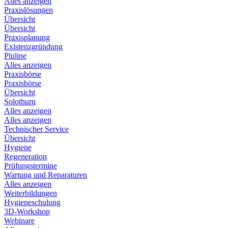
Alles anzeigen
Praxislösungen
Übersicht
Übersicht
Praxisplanung
Existenzgründung
Pluline
Alles anzeigen
Praxisbörse
Praxisbörse
Übersicht
Solothurn
Alles anzeigen
Alles anzeigen
Technischer Service
Übersicht
Hygiene
Regeneration
Prüfungstermine
Wartung und Reparaturen
Alles anzeigen
Weiterbildungen
Hygieneschulung
3D-Workshop
Webinare