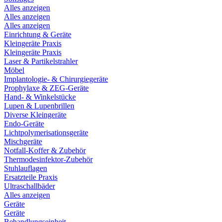
Alles anzeigen
Alles anzeigen
Alles anzeigen
Einrichtung & Geräte
Kleingeräte Praxis
Kleingeräte Praxis
Laser & Partikelstrahler
Möbel
Implantologie- & Chirurgiegeräte
Prophylaxe & ZEG-Geräte
Hand- & Winkelstücke
Lupen & Lupenbrillen
Diverse Kleingeräte
Endo-Geräte
Lichtpolymerisationsgeräte
Mischgeräte
Notfall-Koffer & Zubehör
Thermodesinfektor-Zubehör
Stuhlauflagen
Ersatzteile Praxis
Ultraschallbäder
Alles anzeigen
Geräte
Geräte
Behandlungseinheit