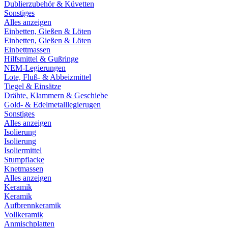
Dublierzubehör & Küvetten
Sonstiges
Alles anzeigen
Einbetten, Gießen & Löten
Einbetten, Gießen & Löten
Einbettmassen
Hilfsmittel & Gußringe
NEM-Legierungen
Lote, Fluß- & Abbeizmittel
Tiegel & Einsätze
Drähte, Klammern & Geschiebe
Gold- & Edelmetalllegierugen
Sonstiges
Alles anzeigen
Isolierung
Isolierung
Isoliermittel
Stumpflacke
Knetmassen
Alles anzeigen
Keramik
Keramik
Aufbrennkeramik
Vollkeramik
Anmischplatten