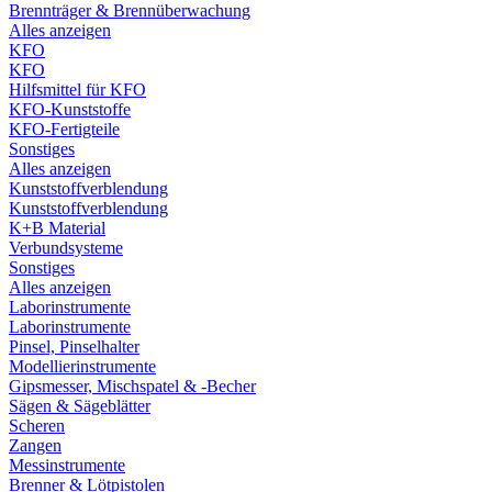
Brennträger & Brennüberwachung
Alles anzeigen
KFO
KFO
Hilfsmittel für KFO
KFO-Kunststoffe
KFO-Fertigteile
Sonstiges
Alles anzeigen
Kunststoffverblendung
Kunststoffverblendung
K+B Material
Verbundsysteme
Sonstiges
Alles anzeigen
Laborinstrumente
Laborinstrumente
Pinsel, Pinselhalter
Modellierinstrumente
Gipsmesser, Mischspatel & -Becher
Sägen & Sägeblätter
Scheren
Zangen
Messinstrumente
Brenner & Lötpistolen