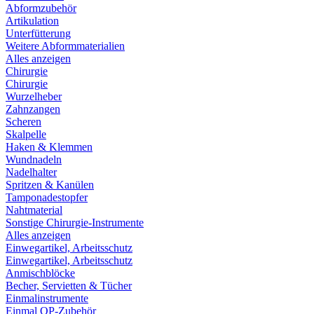
Abformzubehör
Artikulation
Unterfütterung
Weitere Abformmaterialien
Alles anzeigen
Chirurgie
Chirurgie
Wurzelheber
Zahnzangen
Scheren
Skalpelle
Haken & Klemmen
Wundnadeln
Nadelhalter
Spritzen & Kanülen
Tamponadestopfer
Nahtmaterial
Sonstige Chirurgie-Instrumente
Alles anzeigen
Einwegartikel, Arbeitsschutz
Einwegartikel, Arbeitsschutz
Anmischblöcke
Becher, Servietten & Tücher
Einmalinstrumente
Einmal OP-Zubehör