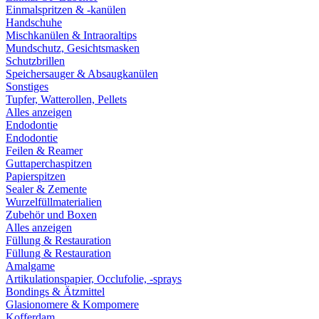
Einmalspritzen & -kanülen
Handschuhe
Mischkanülen & Intraoraltips
Mundschutz, Gesichtsmasken
Schutzbrillen
Speichersauger & Absaugkanülen
Sonstiges
Tupfer, Watterollen, Pellets
Alles anzeigen
Endodontie
Endodontie
Feilen & Reamer
Guttaperchaspitzen
Papierspitzen
Sealer & Zemente
Wurzelfüllmaterialien
Zubehör und Boxen
Alles anzeigen
Füllung & Restauration
Füllung & Restauration
Amalgame
Artikulationspapier, Occlufolie, -sprays
Bondings & Ätzmittel
Glasionomere & Kompomere
Kofferdam