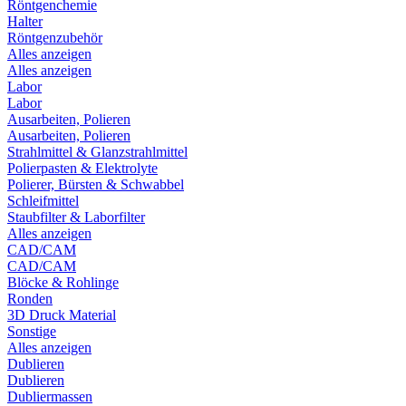
Röntgenchemie
Halter
Röntgenzubehör
Alles anzeigen
Alles anzeigen
Labor
Labor
Ausarbeiten, Polieren
Ausarbeiten, Polieren
Strahlmittel & Glanzstrahlmittel
Polierpasten & Elektrolyte
Polierer, Bürsten & Schwabbel
Schleifmittel
Staubfilter & Laborfilter
Alles anzeigen
CAD/CAM
CAD/CAM
Blöcke & Rohlinge
Ronden
3D Druck Material
Sonstige
Alles anzeigen
Dublieren
Dublieren
Dubliermassen