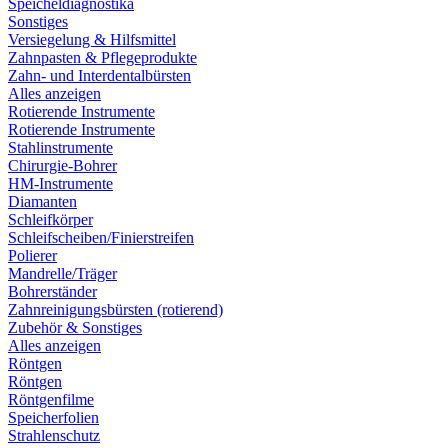
Speicheldiagnostika
Sonstiges
Versiegelung & Hilfsmittel
Zahnpasten & Pflegeprodukte
Zahn- und Interdentalbürsten
Alles anzeigen
Rotierende Instrumente
Rotierende Instrumente
Stahlinstrumente
Chirurgie-Bohrer
HM-Instrumente
Diamanten
Schleifkörper
Schleifscheiben/Finierstreifen
Polierer
Mandrelle/Träger
Bohrerständer
Zahnreinigungsbürsten (rotierend)
Zubehör & Sonstiges
Alles anzeigen
Röntgen
Röntgen
Röntgenfilme
Speicherfolien
Strahlenschutz