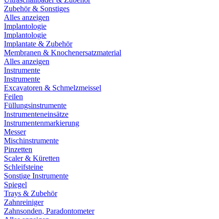
Zubehör & Sonstiges
Alles anzeigen
Implantologie
Implantologie
Implantate & Zubehör
Membranen & Knochenersatzmaterial
Alles anzeigen
Instrumente
Instrumente
Excavatoren & Schmelzmeissel
Feilen
Füllungsinstrumente
Instrumenteneinsätze
Instrumentenmarkierung
Messer
Mischinstrumente
Pinzetten
Scaler & Küretten
Schleifsteine
Sonstige Instrumente
Spiegel
Trays & Zubehör
Zahnreiniger
Zahnsonden, Paradontometer