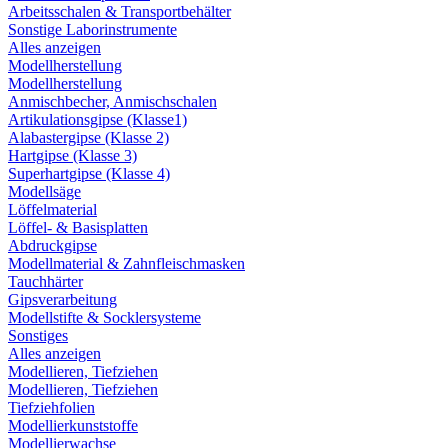
Arbeitsschalen & Transportbehälter
Sonstige Laborinstrumente
Alles anzeigen
Modellherstellung
Modellherstellung
Anmischbecher, Anmischschalen
Artikulationsgipse (Klasse1)
Alabastergipse (Klasse 2)
Hartgipse (Klasse 3)
Superhartgipse (Klasse 4)
Modellsäge
Löffelmaterial
Löffel- & Basisplatten
Abdruckgipse
Modellmaterial & Zahnfleischmasken
Tauchhärter
Gipsverarbeitung
Modellstifte & Socklersysteme
Sonstiges
Alles anzeigen
Modellieren, Tiefziehen
Modellieren, Tiefziehen
Tiefziehfolien
Modellierkunststoffe
Modellierwachse