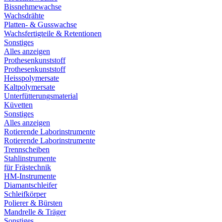
Bissnehmewachse
Wachsdrähte
Platten- & Gusswachse
Wachsfertigteile & Retentionen
Sonstiges
Alles anzeigen
Prothesenkunststoff
Prothesenkunststoff
Heisspolymersate
Kaltpolymersate
Unterfütterungsmaterial
Küvetten
Sonstiges
Alles anzeigen
Rotierende Laborinstrumente
Rotierende Laborinstrumente
Trennscheiben
Stahlinstrumente
für Frästechnik
HM-Instrumente
Diamantschleifer
Schleifkörper
Polierer & Bürsten
Mandrelle & Träger
Sonstiges