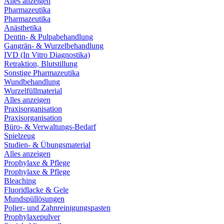
Alles anzeigen
Pharmazeutika
Pharmazeutika
Anästhetika
Dentin- & Pulpabehandlung
Gangrän- & Wurzelbehandlung
IVD (In Vitro Diagnostika)
Retraktion, Blutstillung
Sonstige Pharmazeutika
Wundbehandlung
Wurzelfüllmaterial
Alles anzeigen
Praxisorganisation
Praxisorganisation
Büro- & Verwaltungs-Bedarf
Spielzeug
Studien- & Übungsmaterial
Alles anzeigen
Prophylaxe & Pflege
Prophylaxe & Pflege
Bleaching
Fluoridlacke & Gele
Mundspüllösungen
Polier- und Zahnreinigungspasten
Prophylaxepulver