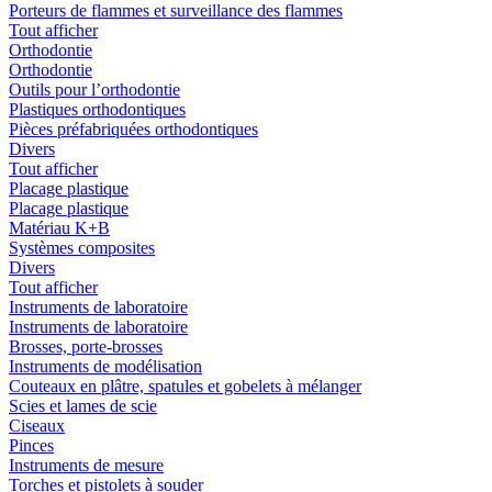
Porteurs de flammes et surveillance des flammes
Tout afficher
Orthodontie
Orthodontie
Outils pour l’orthodontie
Plastiques orthodontiques
Pièces préfabriquées orthodontiques
Divers
Tout afficher
Placage plastique
Placage plastique
Matériau K+B
Systèmes composites
Divers
Tout afficher
Instruments de laboratoire
Instruments de laboratoire
Brosses, porte-brosses
Instruments de modélisation
Couteaux en plâtre, spatules et gobelets à mélanger
Scies et lames de scie
Ciseaux
Pinces
Instruments de mesure
Torches et pistolets à souder