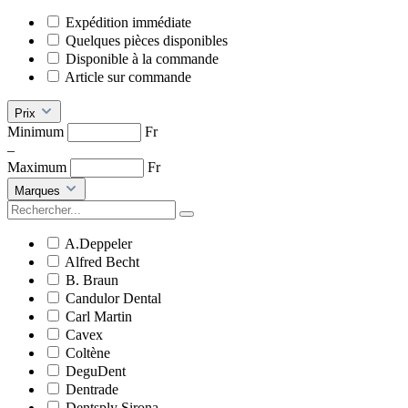
Expédition immédiate
Quelques pièces disponibles
Disponible à la commande
Article sur commande
Prix
Minimum
Fr
–
Maximum
Fr
Marques
A.Deppeler
Alfred Becht
B. Braun
Candulor Dental
Carl Martin
Cavex
Coltène
DeguDent
Dentrade
Dentsply Sirona