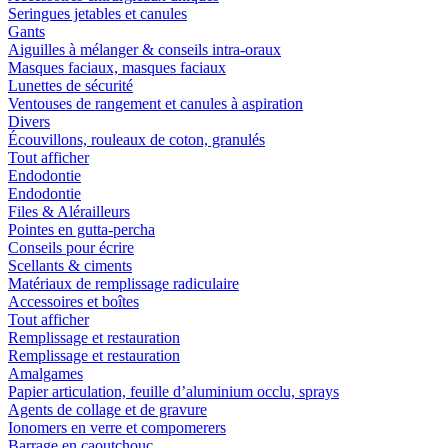
Seringues jetables et canules
Gants
Aiguilles à mélanger & conseils intra-oraux
Masques faciaux, masques faciaux
Lunettes de sécurité
Ventouses de rangement et canules à aspiration
Divers
Écouvillons, rouleaux de coton, granulés
Tout afficher
Endodontie
Endodontie
Files & Alérailleurs
Pointes en gutta-percha
Conseils pour écrire
Scellants & ciments
Matériaux de remplissage radiculaire
Accessoires et boîtes
Tout afficher
Remplissage et restauration
Remplissage et restauration
Amalgames
Papier articulation, feuille d’aluminium occlu, sprays
Agents de collage et de gravure
Ionomers en verre et compomerers
Barrage en caoutchouc