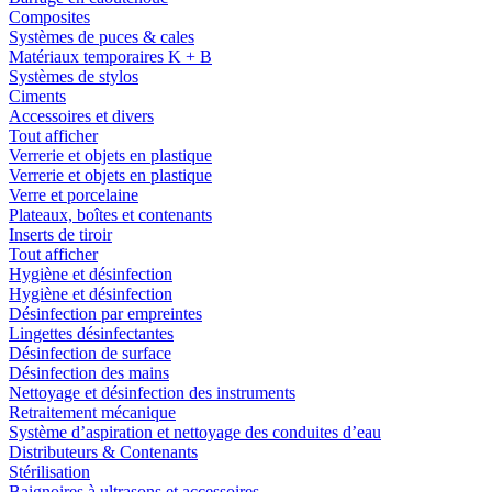
Composites
Systèmes de puces & cales
Matériaux temporaires K + B
Systèmes de stylos
Ciments
Accessoires et divers
Tout afficher
Verrerie et objets en plastique
Verrerie et objets en plastique
Verre et porcelaine
Plateaux, boîtes et contenants
Inserts de tiroir
Tout afficher
Hygiène et désinfection
Hygiène et désinfection
Désinfection par empreintes
Lingettes désinfectantes
Désinfection de surface
Désinfection des mains
Nettoyage et désinfection des instruments
Retraitement mécanique
Système d’aspiration et nettoyage des conduites d’eau
Distributeurs & Contenants
Stérilisation
Baignoires à ultrasons et accessoires