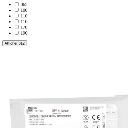
065
100
110
110
170
190
Afficher 812