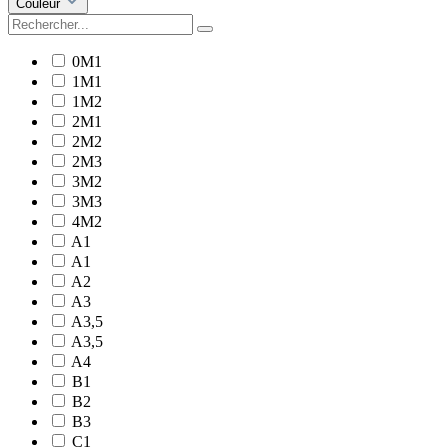
Couleur
0M1
1M1
1M2
2M1
2M2
2M3
3M2
3M3
4M2
A1
A1
A2
A3
A3,5
A3,5
A4
B1
B2
B3
C1