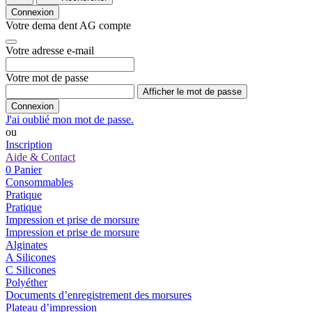
Connexion
Votre dema dent AG compte
Votre adresse e-mail
Votre mot de passe
Afficher le mot de passe
Connexion
J'ai oublié mon mot de passe.
ou
Inscription
Aide & Contact
0
Panier
Consommables
Pratique
Pratique
Impression et prise de morsure
Impression et prise de morsure
Alginates
A Silicones
C Silicones
Polyéther
Documents d’enregistrement des morsures
Plateau d’impression