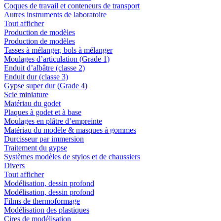
Coques de travail et conteneurs de transport
Autres instruments de laboratoire
Tout afficher
Production de modèles
Production de modèles
Tasses à mélanger, bols à mélanger
Moulages d’articulation (Grade 1)
Enduit d’albâtre (classe 2)
Enduit dur (classe 3)
Gypse super dur (Grade 4)
Scie miniature
Matériau du godet
Plaques à godet et à base
Moulages en plâtre d’empreinte
Matériau du modèle & masques à gommes
Durcisseur par immersion
Traitement du gypse
Systèmes modèles de stylos et de chaussiers
Divers
Tout afficher
Modélisation, dessin profond
Modélisation, dessin profond
Films de thermoformage
Modélisation des plastiques
Cires de modélisation