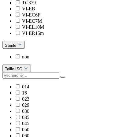
TC379
VI-EB
VI-EC6F
VI-EC7M
VI-EL10M
VI-ER15m
Stérile
non
Taille ISO
014
16
023
029
030
035
045
050
060