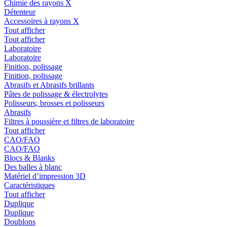
Chimie des rayons X
Détenteur
Accessoires à rayons X
Tout afficher
Tout afficher
Laboratoire
Laboratoire
Finition, polissage
Finition, polissage
Abrasifs et Abrasifs brillants
Pâtes de polissage & électrolytes
Polisseurs, brosses et polisseurs
Abrasifs
Filtres à poussière et filtres de laboratoire
Tout afficher
CAO/FAO
CAO/FAO
Blocs & Blanks
Des balles à blanc
Matériel d’impression 3D
Caractéristiques
Tout afficher
Duplique
Duplique
Doublons