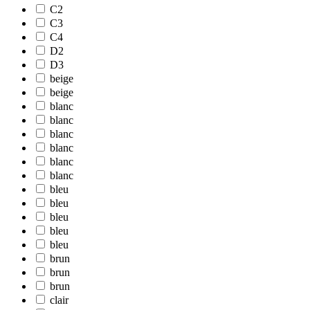
C2
C3
C4
D2
D3
beige
beige
blanc
blanc
blanc
blanc
blanc
blanc
bleu
bleu
bleu
bleu
bleu
brun
brun
brun
clair