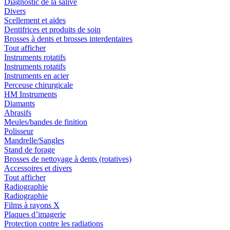
Diagnostic de la salive
Divers
Scellement et aides
Dentifrices et produits de soin
Brosses à dents et brosses interdentaires
Tout afficher
Instruments rotatifs
Instruments rotatifs
Instruments en acier
Perceuse chirurgicale
HM Instruments
Diamants
Abrasifs
Meules/bandes de finition
Polisseur
Mandrelle/Sangles
Stand de forage
Brosses de nettoyage à dents (rotatives)
Accessoires et divers
Tout afficher
Radiographie
Radiographie
Films à rayons X
Plaques d’imagerie
Protection contre les radiations