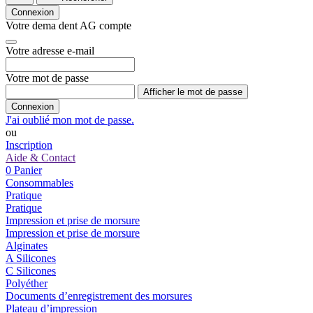
Connexion
Votre dema dent AG compte
Votre adresse e-mail
Votre mot de passe
Afficher le mot de passe
Connexion
J'ai oublié mon mot de passe.
ou
Inscription
Aide & Contact
0
Panier
Consommables
Pratique
Pratique
Impression et prise de morsure
Impression et prise de morsure
Alginates
A Silicones
C Silicones
Polyéther
Documents d’enregistrement des morsures
Plateau d’impression