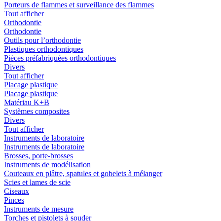
Porteurs de flammes et surveillance des flammes
Tout afficher
Orthodontie
Orthodontie
Outils pour l’orthodontie
Plastiques orthodontiques
Pièces préfabriquées orthodontiques
Divers
Tout afficher
Placage plastique
Placage plastique
Matériau K+B
Systèmes composites
Divers
Tout afficher
Instruments de laboratoire
Instruments de laboratoire
Brosses, porte-brosses
Instruments de modélisation
Couteaux en plâtre, spatules et gobelets à mélanger
Scies et lames de scie
Ciseaux
Pinces
Instruments de mesure
Torches et pistolets à souder