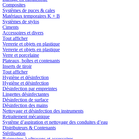
Composites
Systèmes de puces & cales
Matériaux temporaires K + B
Systèmes de stylos
Ciments
Accessoires et divers
Tout afficher
Verrerie et objets en plastique
Verrerie et objets en plastique
Verre et porcelaine
Plateaux, boîtes et contenants
Inserts de tiroir
Tout afficher
Hygiène et désinfection
Hygiène et désinfection
Désinfection par empreintes
Lingettes désinfectantes
Désinfection de surface
Désinfection des mains
Nettoyage et désinfection des instruments
Retraitement mécanique
Système d’aspiration et nettoyage des conduites d’eau
Distributeurs & Contenants
Stérilisation
Baignoires à ultrasons et accessoires