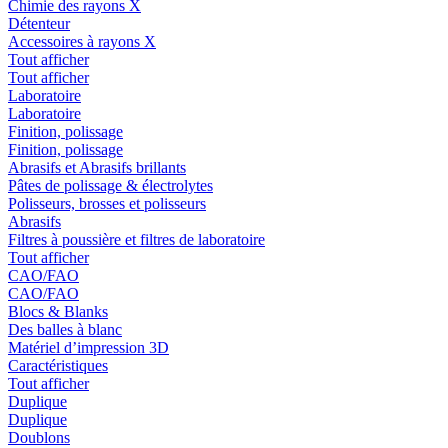
Chimie des rayons X
Détenteur
Accessoires à rayons X
Tout afficher
Tout afficher
Laboratoire
Laboratoire
Finition, polissage
Finition, polissage
Abrasifs et Abrasifs brillants
Pâtes de polissage & électrolytes
Polisseurs, brosses et polisseurs
Abrasifs
Filtres à poussière et filtres de laboratoire
Tout afficher
CAO/FAO
CAO/FAO
Blocs & Blanks
Des balles à blanc
Matériel d’impression 3D
Caractéristiques
Tout afficher
Duplique
Duplique
Doublons