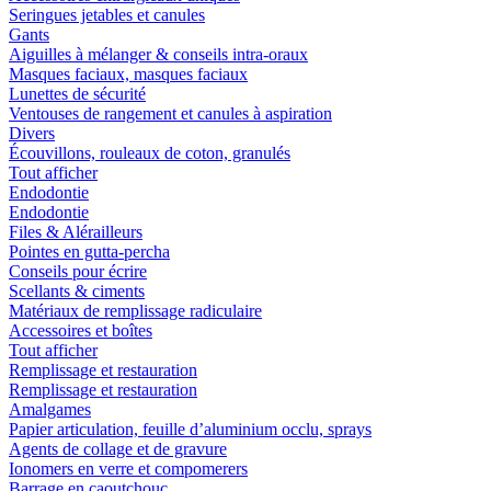
Seringues jetables et canules
Gants
Aiguilles à mélanger & conseils intra-oraux
Masques faciaux, masques faciaux
Lunettes de sécurité
Ventouses de rangement et canules à aspiration
Divers
Écouvillons, rouleaux de coton, granulés
Tout afficher
Endodontie
Endodontie
Files & Alérailleurs
Pointes en gutta-percha
Conseils pour écrire
Scellants & ciments
Matériaux de remplissage radiculaire
Accessoires et boîtes
Tout afficher
Remplissage et restauration
Remplissage et restauration
Amalgames
Papier articulation, feuille d’aluminium occlu, sprays
Agents de collage et de gravure
Ionomers en verre et compomerers
Barrage en caoutchouc