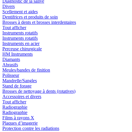
Diagnostic de la salive
Divers
Scellement et aides
Dentifrices et produits de soin
Brosses à dents et brosses interdentaires
Tout afficher
Instruments rotatifs
Instruments rotatifs
Instruments en acier
Perceuse chirurgicale
HM Instruments
Diamants
Abrasifs
Meules/bandes de finition
Polisseur
Mandrelle/Sangles
Stand de forage
Brosses de nettoyage à dents (rotatives)
Accessoires et divers
Tout afficher
Radiographie
Radiographie
Films à rayons X
Plaques d’imagerie
Protection contre les radiations