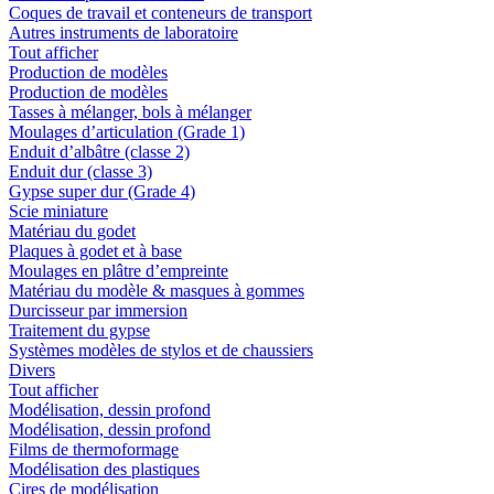
Coques de travail et conteneurs de transport
Autres instruments de laboratoire
Tout afficher
Production de modèles
Production de modèles
Tasses à mélanger, bols à mélanger
Moulages d’articulation (Grade 1)
Enduit d’albâtre (classe 2)
Enduit dur (classe 3)
Gypse super dur (Grade 4)
Scie miniature
Matériau du godet
Plaques à godet et à base
Moulages en plâtre d’empreinte
Matériau du modèle & masques à gommes
Durcisseur par immersion
Traitement du gypse
Systèmes modèles de stylos et de chaussiers
Divers
Tout afficher
Modélisation, dessin profond
Modélisation, dessin profond
Films de thermoformage
Modélisation des plastiques
Cires de modélisation