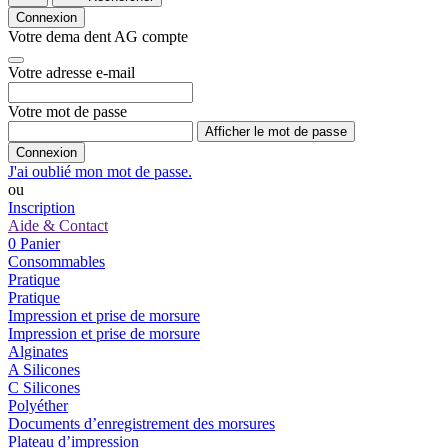
Connexion
Votre dema dent AG compte
Votre adresse e-mail
Votre mot de passe
Afficher le mot de passe
Connexion
J'ai oublié mon mot de passe.
ou
Inscription
Aide & Contact
0
Panier
Consommables
Pratique
Pratique
Impression et prise de morsure
Impression et prise de morsure
Alginates
A Silicones
C Silicones
Polyéther
Documents d’enregistrement des morsures
Plateau d’impression