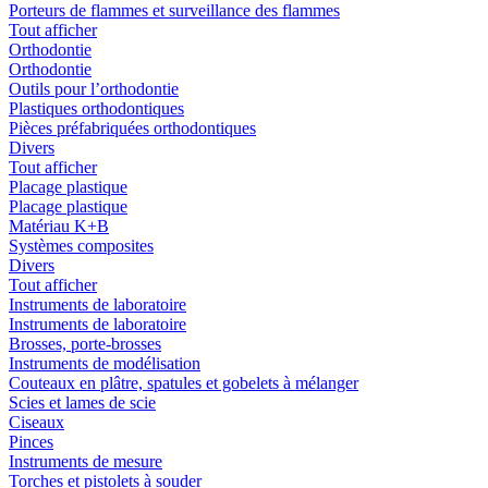
Porteurs de flammes et surveillance des flammes
Tout afficher
Orthodontie
Orthodontie
Outils pour l’orthodontie
Plastiques orthodontiques
Pièces préfabriquées orthodontiques
Divers
Tout afficher
Placage plastique
Placage plastique
Matériau K+B
Systèmes composites
Divers
Tout afficher
Instruments de laboratoire
Instruments de laboratoire
Brosses, porte-brosses
Instruments de modélisation
Couteaux en plâtre, spatules et gobelets à mélanger
Scies et lames de scie
Ciseaux
Pinces
Instruments de mesure
Torches et pistolets à souder