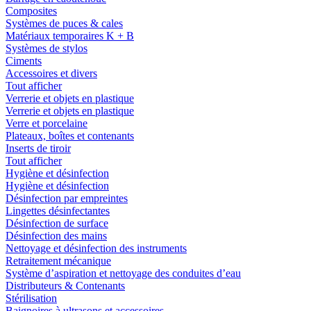
Composites
Systèmes de puces & cales
Matériaux temporaires K + B
Systèmes de stylos
Ciments
Accessoires et divers
Tout afficher
Verrerie et objets en plastique
Verrerie et objets en plastique
Verre et porcelaine
Plateaux, boîtes et contenants
Inserts de tiroir
Tout afficher
Hygiène et désinfection
Hygiène et désinfection
Désinfection par empreintes
Lingettes désinfectantes
Désinfection de surface
Désinfection des mains
Nettoyage et désinfection des instruments
Retraitement mécanique
Système d’aspiration et nettoyage des conduites d’eau
Distributeurs & Contenants
Stérilisation
Baignoires à ultrasons et accessoires