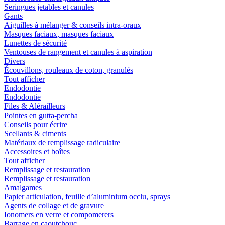
Seringues jetables et canules
Gants
Aiguilles à mélanger & conseils intra-oraux
Masques faciaux, masques faciaux
Lunettes de sécurité
Ventouses de rangement et canules à aspiration
Divers
Écouvillons, rouleaux de coton, granulés
Tout afficher
Endodontie
Endodontie
Files & Alérailleurs
Pointes en gutta-percha
Conseils pour écrire
Scellants & ciments
Matériaux de remplissage radiculaire
Accessoires et boîtes
Tout afficher
Remplissage et restauration
Remplissage et restauration
Amalgames
Papier articulation, feuille d’aluminium occlu, sprays
Agents de collage et de gravure
Ionomers en verre et compomerers
Barrage en caoutchouc