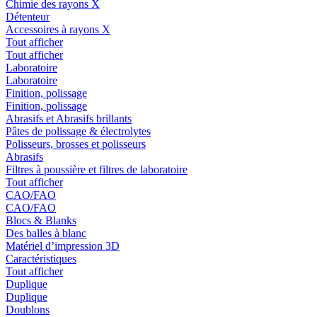
Chimie des rayons X
Détenteur
Accessoires à rayons X
Tout afficher
Tout afficher
Laboratoire
Laboratoire
Finition, polissage
Finition, polissage
Abrasifs et Abrasifs brillants
Pâtes de polissage & électrolytes
Polisseurs, brosses et polisseurs
Abrasifs
Filtres à poussière et filtres de laboratoire
Tout afficher
CAO/FAO
CAO/FAO
Blocs & Blanks
Des balles à blanc
Matériel d’impression 3D
Caractéristiques
Tout afficher
Duplique
Duplique
Doublons