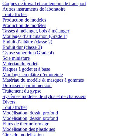
Coques de travail et conteneurs de transport
Autres instruments de laboratoire
Tout afficher
Production de modèles
Production de modèles
Tasses à mélanger, bols à mélanger
Moulages d’articulation (Grade 1)
Enduit d’albâtre (classe 2)
Enduit dur (classe 3)
Gypse super dur (Grade 4)
Scie miniature
Matériau du godet
Plaques à godet et à base
Moulages en plâtre d’empreinte
Matériau du modèle & masques à gommes
Durcisseur par immersion
Traitement du gypse
Systèmes modèles de stylos et de chaussiers
Divers
Tout afficher
Modélisation, dessin profond
Modélisation, dessin profond
Films de thermoformage
Modélisation des plastiques
Cires de modélisation