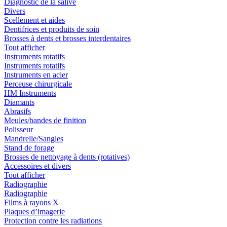
Diagnostic de la salive
Divers
Scellement et aides
Dentifrices et produits de soin
Brosses à dents et brosses interdentaires
Tout afficher
Instruments rotatifs
Instruments rotatifs
Instruments en acier
Perceuse chirurgicale
HM Instruments
Diamants
Abrasifs
Meules/bandes de finition
Polisseur
Mandrelle/Sangles
Stand de forage
Brosses de nettoyage à dents (rotatives)
Accessoires et divers
Tout afficher
Radiographie
Radiographie
Films à rayons X
Plaques d’imagerie
Protection contre les radiations