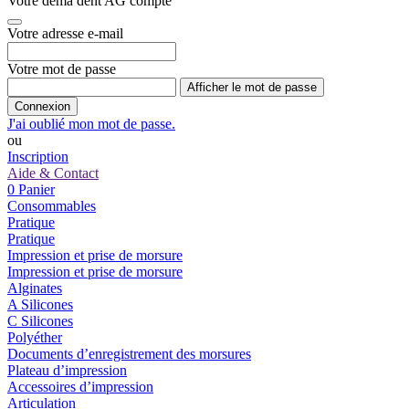
Votre dema dent AG compte
Votre adresse e-mail
Votre mot de passe
Afficher le mot de passe
Connexion
J'ai oublié mon mot de passe.
ou
Inscription
Aide & Contact
0
Panier
Consommables
Pratique
Pratique
Impression et prise de morsure
Impression et prise de morsure
Alginates
A Silicones
C Silicones
Polyéther
Documents d’enregistrement des morsures
Plateau d’impression
Accessoires d’impression
Articulation