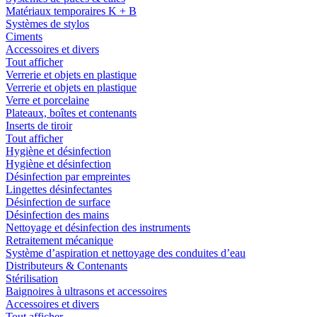
Matériaux temporaires K + B
Systèmes de stylos
Ciments
Accessoires et divers
Tout afficher
Verrerie et objets en plastique
Verrerie et objets en plastique
Verre et porcelaine
Plateaux, boîtes et contenants
Inserts de tiroir
Tout afficher
Hygiène et désinfection
Hygiène et désinfection
Désinfection par empreintes
Lingettes désinfectantes
Désinfection de surface
Désinfection des mains
Nettoyage et désinfection des instruments
Retraitement mécanique
Système d’aspiration et nettoyage des conduites d’eau
Distributeurs & Contenants
Stérilisation
Baignoires à ultrasons et accessoires
Accessoires et divers
Tout afficher