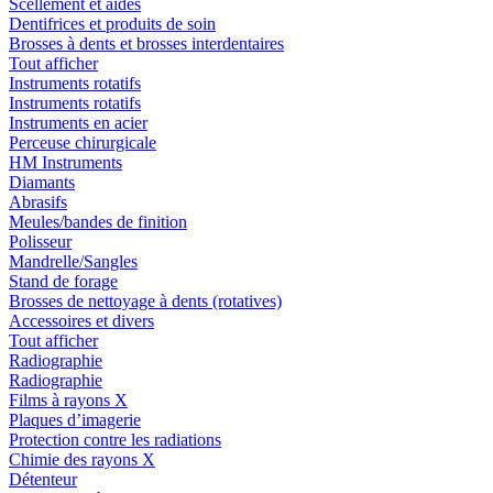
Scellement et aides
Dentifrices et produits de soin
Brosses à dents et brosses interdentaires
Tout afficher
Instruments rotatifs
Instruments rotatifs
Instruments en acier
Perceuse chirurgicale
HM Instruments
Diamants
Abrasifs
Meules/bandes de finition
Polisseur
Mandrelle/Sangles
Stand de forage
Brosses de nettoyage à dents (rotatives)
Accessoires et divers
Tout afficher
Radiographie
Radiographie
Films à rayons X
Plaques d’imagerie
Protection contre les radiations
Chimie des rayons X
Détenteur