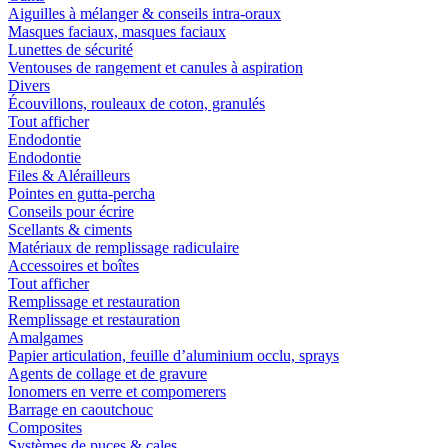
Aiguilles à mélanger & conseils intra-oraux
Masques faciaux, masques faciaux
Lunettes de sécurité
Ventouses de rangement et canules à aspiration
Divers
Écouvillons, rouleaux de coton, granulés
Tout afficher
Endodontie
Endodontie
Files & Alérailleurs
Pointes en gutta-percha
Conseils pour écrire
Scellants & ciments
Matériaux de remplissage radiculaire
Accessoires et boîtes
Tout afficher
Remplissage et restauration
Remplissage et restauration
Amalgames
Papier articulation, feuille d’aluminium occlu, sprays
Agents de collage et de gravure
Ionomers en verre et compomerers
Barrage en caoutchouc
Composites
Systèmes de puces & cales