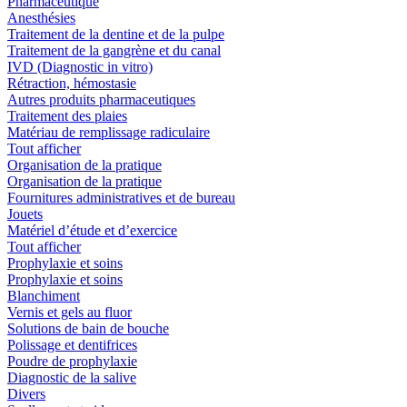
Pharmaceutique
Anesthésies
Traitement de la dentine et de la pulpe
Traitement de la gangrène et du canal
IVD (Diagnostic in vitro)
Rétraction, hémostasie
Autres produits pharmaceutiques
Traitement des plaies
Matériau de remplissage radiculaire
Tout afficher
Organisation de la pratique
Organisation de la pratique
Fournitures administratives et de bureau
Jouets
Matériel d’étude et d’exercice
Tout afficher
Prophylaxie et soins
Prophylaxie et soins
Blanchiment
Vernis et gels au fluor
Solutions de bain de bouche
Polissage et dentifrices
Poudre de prophylaxie
Diagnostic de la salive
Divers