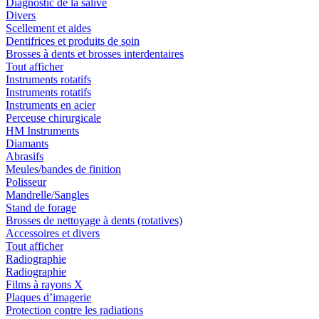
Diagnostic de la salive
Divers
Scellement et aides
Dentifrices et produits de soin
Brosses à dents et brosses interdentaires
Tout afficher
Instruments rotatifs
Instruments rotatifs
Instruments en acier
Perceuse chirurgicale
HM Instruments
Diamants
Abrasifs
Meules/bandes de finition
Polisseur
Mandrelle/Sangles
Stand de forage
Brosses de nettoyage à dents (rotatives)
Accessoires et divers
Tout afficher
Radiographie
Radiographie
Films à rayons X
Plaques d’imagerie
Protection contre les radiations