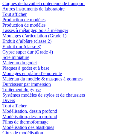
Coques de travail et conteneurs de transport
Autres instruments de laboratoire
Tout afficher
Production de modèles
Production de modèles
Tasses à mélanger, bols à mélanger
Moulages d’articulation (Grade 1)
Enduit d’albâtre (classe 2)
Enduit dur (classe 3)
Gypse super dur (Grade 4)
Scie miniature
Matériau du godet
Plaques à godet et à base
Moulages en plâtre d’empreinte
Matériau du modèle & masques à gommes
Durcisseur par immersion
Traitement du gypse
Systèmes modèles de stylos et de chaussiers
Divers
Tout afficher
Modélisation, dessin profond
Modélisation, dessin profond
Films de thermoformage
Modélisation des plastiques
Cires de modélisation