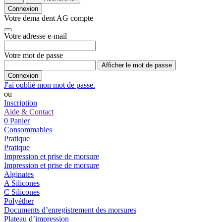
Connexion
Votre dema dent AG compte
Votre adresse e-mail
Votre mot de passe
Afficher le mot de passe
Connexion
J'ai oublié mon mot de passe.
ou
Inscription
Aide & Contact
0
Panier
Consommables
Pratique
Pratique
Impression et prise de morsure
Impression et prise de morsure
Alginates
A Silicones
C Silicones
Polyéther
Documents d’enregistrement des morsures
Plateau d’impression