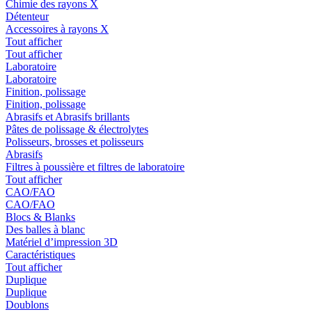
Chimie des rayons X
Détenteur
Accessoires à rayons X
Tout afficher
Tout afficher
Laboratoire
Laboratoire
Finition, polissage
Finition, polissage
Abrasifs et Abrasifs brillants
Pâtes de polissage & électrolytes
Polisseurs, brosses et polisseurs
Abrasifs
Filtres à poussière et filtres de laboratoire
Tout afficher
CAO/FAO
CAO/FAO
Blocs & Blanks
Des balles à blanc
Matériel d’impression 3D
Caractéristiques
Tout afficher
Duplique
Duplique
Doublons