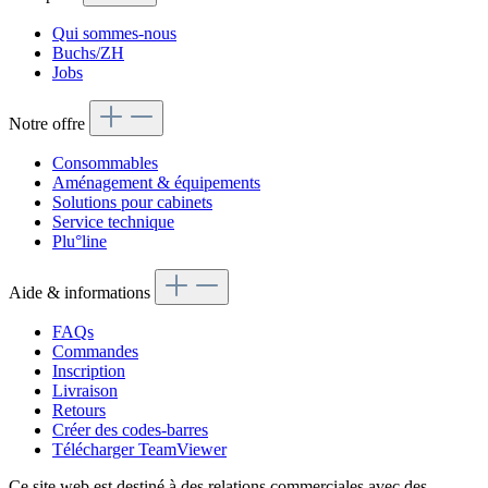
Qui sommes-nous
Buchs/ZH
Jobs
Notre offre
Consommables
Aménagement & équipements
Solutions pour cabinets
Service technique
Plu°line
Aide & informations
FAQs
Commandes
Inscription
Livraison
Retours
Créer des codes-barres
Télécharger TeamViewer
Ce site web est destiné à des relations commerciales avec des