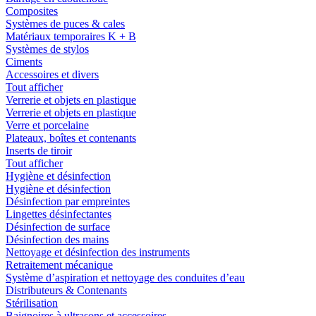
Composites
Systèmes de puces & cales
Matériaux temporaires K + B
Systèmes de stylos
Ciments
Accessoires et divers
Tout afficher
Verrerie et objets en plastique
Verrerie et objets en plastique
Verre et porcelaine
Plateaux, boîtes et contenants
Inserts de tiroir
Tout afficher
Hygiène et désinfection
Hygiène et désinfection
Désinfection par empreintes
Lingettes désinfectantes
Désinfection de surface
Désinfection des mains
Nettoyage et désinfection des instruments
Retraitement mécanique
Système d’aspiration et nettoyage des conduites d’eau
Distributeurs & Contenants
Stérilisation
Baignoires à ultrasons et accessoires