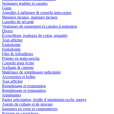
Seringues jetables et canules
Gants
Aiguilles à mélanger & conseils intra-oraux
Masques faciaux, masques faciaux
Lunettes de sécurité
Ventouses de rangement et canules à aspiration
Divers
Écouvillons, rouleaux de coton, granulés
Tout afficher
Endodontie
Endodontie
Files & Alérailleurs
Pointes en gutta-percha
Conseils pour écrire
Scellants & ciments
Matériaux de remplissage radiculaire
Accessoires et boîtes
Tout afficher
Remplissage et restauration
Remplissage et restauration
Amalgames
Papier articulation, feuille d’aluminium occlu, sprays
Agents de collage et de gravure
Ionomers en verre et compomerers
Barrage en caoutchouc