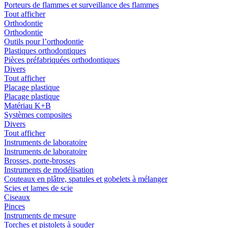
Porteurs de flammes et surveillance des flammes
Tout afficher
Orthodontie
Orthodontie
Outils pour l’orthodontie
Plastiques orthodontiques
Pièces préfabriquées orthodontiques
Divers
Tout afficher
Placage plastique
Placage plastique
Matériau K+B
Systèmes composites
Divers
Tout afficher
Instruments de laboratoire
Instruments de laboratoire
Brosses, porte-brosses
Instruments de modélisation
Couteaux en plâtre, spatules et gobelets à mélanger
Scies et lames de scie
Ciseaux
Pinces
Instruments de mesure
Torches et pistolets à souder