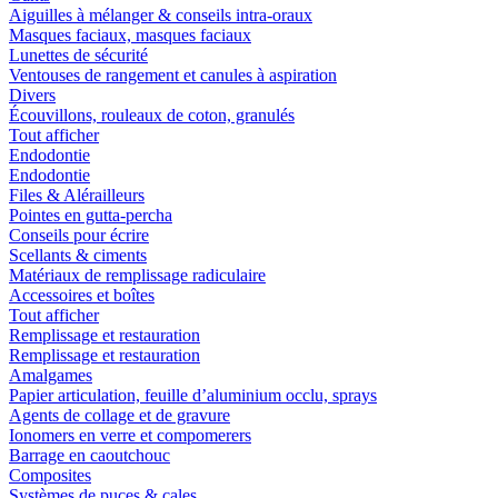
Aiguilles à mélanger & conseils intra-oraux
Masques faciaux, masques faciaux
Lunettes de sécurité
Ventouses de rangement et canules à aspiration
Divers
Écouvillons, rouleaux de coton, granulés
Tout afficher
Endodontie
Endodontie
Files & Alérailleurs
Pointes en gutta-percha
Conseils pour écrire
Scellants & ciments
Matériaux de remplissage radiculaire
Accessoires et boîtes
Tout afficher
Remplissage et restauration
Remplissage et restauration
Amalgames
Papier articulation, feuille d’aluminium occlu, sprays
Agents de collage et de gravure
Ionomers en verre et compomerers
Barrage en caoutchouc
Composites
Systèmes de puces & cales