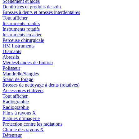
Scellement et aides
Dentifrices et produits de soin
Brosses à dents et brosses interdentaires
Tout afficher
Instruments rotatifs
Instruments rotatifs
Instruments en acier
Perceuse chirurgicale
HM Instruments
Diamants
Abrasifs
Meules/bandes de finition
Polisseur
Mandrelle/Sangles
Stand de forage
Brosses de nettoyage à dents (rotatives)
Accessoires et divers
Tout afficher
Radiographie
Radiographie
Films à rayons X
Plaques d’imagerie
Protection contre les radiations
Chimie des rayons X
Détenteur