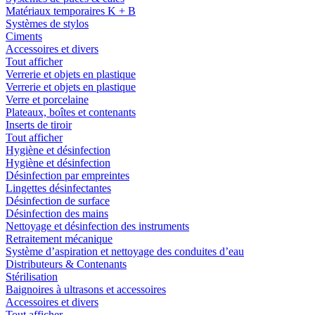
Matériaux temporaires K + B
Systèmes de stylos
Ciments
Accessoires et divers
Tout afficher
Verrerie et objets en plastique
Verrerie et objets en plastique
Verre et porcelaine
Plateaux, boîtes et contenants
Inserts de tiroir
Tout afficher
Hygiène et désinfection
Hygiène et désinfection
Désinfection par empreintes
Lingettes désinfectantes
Désinfection de surface
Désinfection des mains
Nettoyage et désinfection des instruments
Retraitement mécanique
Système d’aspiration et nettoyage des conduites d’eau
Distributeurs & Contenants
Stérilisation
Baignoires à ultrasons et accessoires
Accessoires et divers
Tout afficher