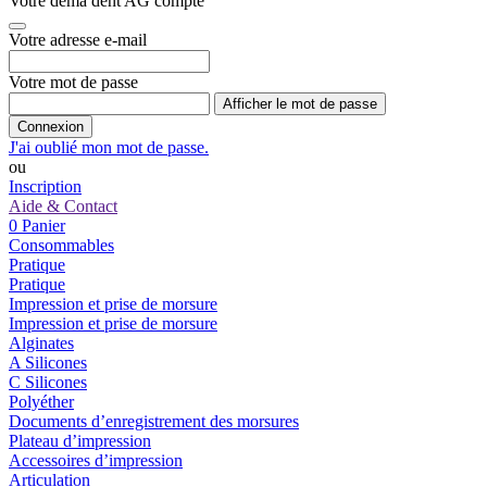
Votre dema dent AG compte
Votre adresse e-mail
Votre mot de passe
Afficher le mot de passe
Connexion
J'ai oublié mon mot de passe.
ou
Inscription
Aide & Contact
0
Panier
Consommables
Pratique
Pratique
Impression et prise de morsure
Impression et prise de morsure
Alginates
A Silicones
C Silicones
Polyéther
Documents d’enregistrement des morsures
Plateau d’impression
Accessoires d’impression
Articulation