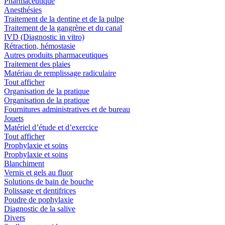
Pharmaceutique
Anesthésies
Traitement de la dentine et de la pulpe
Traitement de la gangrène et du canal
IVD (Diagnostic in vitro)
Rétraction, hémostasie
Autres produits pharmaceutiques
Traitement des plaies
Matériau de remplissage radiculaire
Tout afficher
Organisation de la pratique
Organisation de la pratique
Fournitures administratives et de bureau
Jouets
Matériel d’étude et d’exercice
Tout afficher
Prophylaxie et soins
Prophylaxie et soins
Blanchiment
Vernis et gels au fluor
Solutions de bain de bouche
Polissage et dentifrices
Poudre de pophylaxie
Diagnostic de la salive
Divers