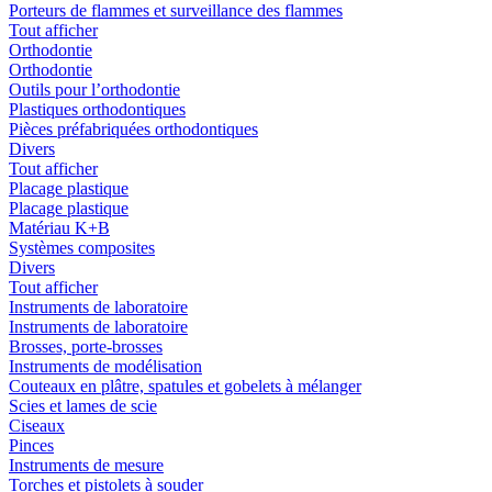
Porteurs de flammes et surveillance des flammes
Tout afficher
Orthodontie
Orthodontie
Outils pour l’orthodontie
Plastiques orthodontiques
Pièces préfabriquées orthodontiques
Divers
Tout afficher
Placage plastique
Placage plastique
Matériau K+B
Systèmes composites
Divers
Tout afficher
Instruments de laboratoire
Instruments de laboratoire
Brosses, porte-brosses
Instruments de modélisation
Couteaux en plâtre, spatules et gobelets à mélanger
Scies et lames de scie
Ciseaux
Pinces
Instruments de mesure
Torches et pistolets à souder