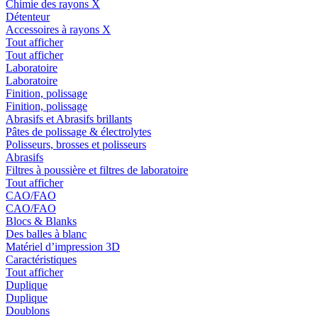
Chimie des rayons X
Détenteur
Accessoires à rayons X
Tout afficher
Tout afficher
Laboratoire
Laboratoire
Finition, polissage
Finition, polissage
Abrasifs et Abrasifs brillants
Pâtes de polissage & électrolytes
Polisseurs, brosses et polisseurs
Abrasifs
Filtres à poussière et filtres de laboratoire
Tout afficher
CAO/FAO
CAO/FAO
Blocs & Blanks
Des balles à blanc
Matériel d’impression 3D
Caractéristiques
Tout afficher
Duplique
Duplique
Doublons