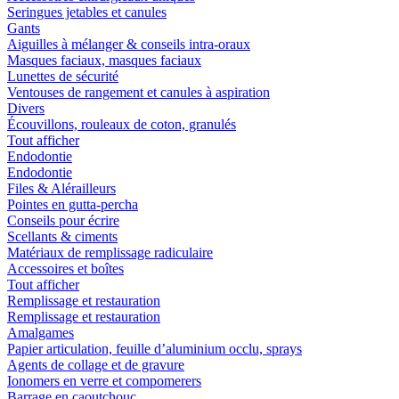
Seringues jetables et canules
Gants
Aiguilles à mélanger & conseils intra-oraux
Masques faciaux, masques faciaux
Lunettes de sécurité
Ventouses de rangement et canules à aspiration
Divers
Écouvillons, rouleaux de coton, granulés
Tout afficher
Endodontie
Endodontie
Files & Alérailleurs
Pointes en gutta-percha
Conseils pour écrire
Scellants & ciments
Matériaux de remplissage radiculaire
Accessoires et boîtes
Tout afficher
Remplissage et restauration
Remplissage et restauration
Amalgames
Papier articulation, feuille d’aluminium occlu, sprays
Agents de collage et de gravure
Ionomers en verre et compomerers
Barrage en caoutchouc