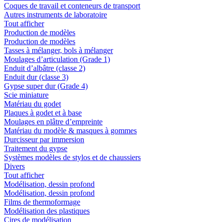
Coques de travail et conteneurs de transport
Autres instruments de laboratoire
Tout afficher
Production de modèles
Production de modèles
Tasses à mélanger, bols à mélanger
Moulages d’articulation (Grade 1)
Enduit d’albâtre (classe 2)
Enduit dur (classe 3)
Gypse super dur (Grade 4)
Scie miniature
Matériau du godet
Plaques à godet et à base
Moulages en plâtre d’empreinte
Matériau du modèle & masques à gommes
Durcisseur par immersion
Traitement du gypse
Systèmes modèles de stylos et de chaussiers
Divers
Tout afficher
Modélisation, dessin profond
Modélisation, dessin profond
Films de thermoformage
Modélisation des plastiques
Cires de modélisation