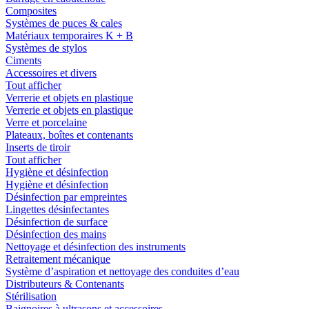
Composites
Systèmes de puces & cales
Matériaux temporaires K + B
Systèmes de stylos
Ciments
Accessoires et divers
Tout afficher
Verrerie et objets en plastique
Verrerie et objets en plastique
Verre et porcelaine
Plateaux, boîtes et contenants
Inserts de tiroir
Tout afficher
Hygiène et désinfection
Hygiène et désinfection
Désinfection par empreintes
Lingettes désinfectantes
Désinfection de surface
Désinfection des mains
Nettoyage et désinfection des instruments
Retraitement mécanique
Système d’aspiration et nettoyage des conduites d’eau
Distributeurs & Contenants
Stérilisation
Baignoires à ultrasons et accessoires