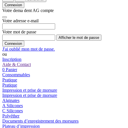
Connexion
Votre dema dent AG compte
Votre adresse e-mail
Votre mot de passe
Afficher le mot de passe
Connexion
J'ai oublié mon mot de passe.
ou
Inscription
Aide & Contact
0
Panier
Consommables
Pratique
Pratique
Impression et prise de morsure
Impression et prise de morsure
Alginates
A Silicones
C Silicones
Polyéther
Documents d’enregistrement des morsures
Plateau d’impression