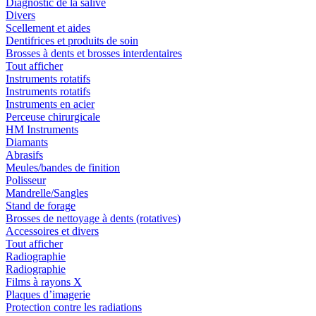
Diagnostic de la salive
Divers
Scellement et aides
Dentifrices et produits de soin
Brosses à dents et brosses interdentaires
Tout afficher
Instruments rotatifs
Instruments rotatifs
Instruments en acier
Perceuse chirurgicale
HM Instruments
Diamants
Abrasifs
Meules/bandes de finition
Polisseur
Mandrelle/Sangles
Stand de forage
Brosses de nettoyage à dents (rotatives)
Accessoires et divers
Tout afficher
Radiographie
Radiographie
Films à rayons X
Plaques d’imagerie
Protection contre les radiations