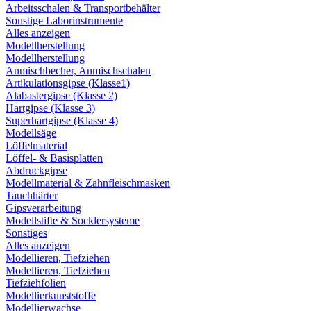
Arbeitsschalen & Transportbehälter
Sonstige Laborinstrumente
Alles anzeigen
Modellherstellung
Modellherstellung
Anmischbecher, Anmischschalen
Artikulationsgipse (Klasse1)
Alabastergipse (Klasse 2)
Hartgipse (Klasse 3)
Superhartgipse (Klasse 4)
Modellsäge
Löffelmaterial
Löffel- & Basisplatten
Abdruckgipse
Modellmaterial & Zahnfleischmasken
Tauchhärter
Gipsverarbeitung
Modellstifte & Socklersysteme
Sonstiges
Alles anzeigen
Modellieren, Tiefziehen
Modellieren, Tiefziehen
Tiefziehfolien
Modellierkunststoffe
Modellierwachse