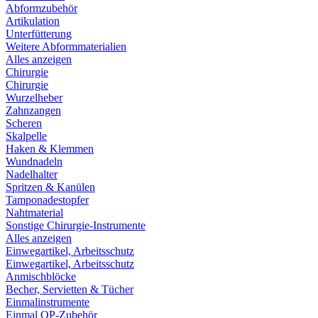
Abformzubehör
Artikulation
Unterfütterung
Weitere Abformmaterialien
Alles anzeigen
Chirurgie
Chirurgie
Wurzelheber
Zahnzangen
Scheren
Skalpelle
Haken & Klemmen
Wundnadeln
Nadelhalter
Spritzen & Kanülen
Tamponadestopfer
Nahtmaterial
Sonstige Chirurgie-Instrumente
Alles anzeigen
Einwegartikel, Arbeitsschutz
Einwegartikel, Arbeitsschutz
Anmischblöcke
Becher, Servietten & Tücher
Einmalinstrumente
Einmal OP-Zubehör