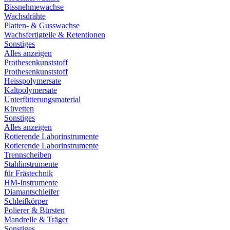
Bissnehmewachse
Wachsdrähte
Platten- & Gusswachse
Wachsfertigteile & Retentionen
Sonstiges
Alles anzeigen
Prothesenkunststoff
Prothesenkunststoff
Heisspolymersate
Kaltpolymersate
Unterfütterungsmaterial
Küvetten
Sonstiges
Alles anzeigen
Rotierende Laborinstrumente
Rotierende Laborinstrumente
Trennscheiben
Stahlinstrumente
für Frästechnik
HM-Instrumente
Diamantschleifer
Schleifkörper
Polierer & Bürsten
Mandrelle & Träger
Sonstiges