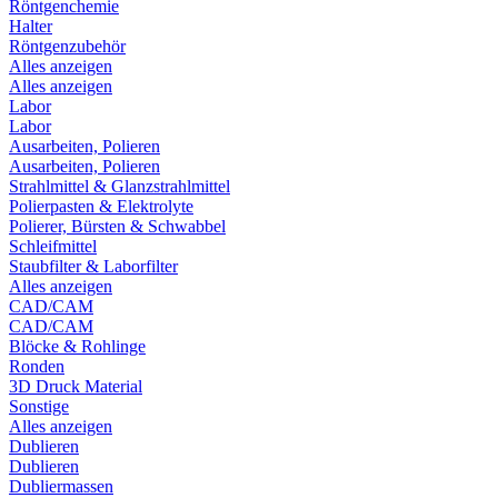
Röntgenchemie
Halter
Röntgenzubehör
Alles anzeigen
Alles anzeigen
Labor
Labor
Ausarbeiten, Polieren
Ausarbeiten, Polieren
Strahlmittel & Glanzstrahlmittel
Polierpasten & Elektrolyte
Polierer, Bürsten & Schwabbel
Schleifmittel
Staubfilter & Laborfilter
Alles anzeigen
CAD/CAM
CAD/CAM
Blöcke & Rohlinge
Ronden
3D Druck Material
Sonstige
Alles anzeigen
Dublieren
Dublieren
Dubliermassen