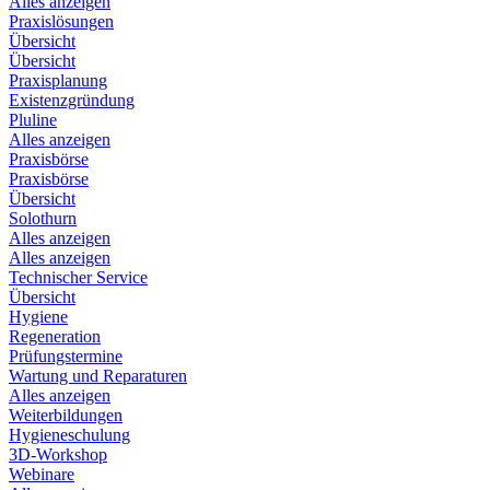
Alles anzeigen
Praxislösungen
Übersicht
Übersicht
Praxisplanung
Existenzgründung
Pluline
Alles anzeigen
Praxisbörse
Praxisbörse
Übersicht
Solothurn
Alles anzeigen
Alles anzeigen
Technischer Service
Übersicht
Hygiene
Regeneration
Prüfungstermine
Wartung und Reparaturen
Alles anzeigen
Weiterbildungen
Hygieneschulung
3D-Workshop
Webinare