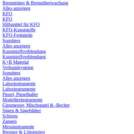
Brennträger & Brennüberwachung
Alles anzeigen
KFO
KFO
Hilfsmittel für KFO
KFO-Kunststoffe
KFO-Fertigteile
Sonstiges
Alles anzeigen
Kunststoffverblendung
Kunststoffverblendung
K+B Material
Verbundsysteme
Sonstiges
Alles anzeigen
Laborinstrumente
Laborinstrumente
Pinsel, Pinselhalter
Modellierinstrumente
Gipsmesser, Mischspatel & -Becher
Sägen & Sägeblätter
Scheren
Zangen
Messinstrumente
Brenner & Lötpistolen