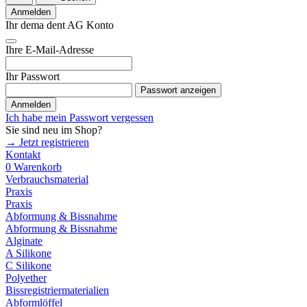
Anmelden
Ihr dema dent AG Konto
Ihre E-Mail-Adresse
Ihr Passwort
Passwort anzeigen
Anmelden
Ich habe mein Passwort vergessen
Sie sind neu im Shop?
→ Jetzt registrieren
Kontakt
0
Warenkorb
Verbrauchsmaterial
Praxis
Praxis
Abformung & Bissnahme
Abformung & Bissnahme
Alginate
A Silikone
C Silikone
Polyether
Bissregistriermaterialien
Abformlöffel