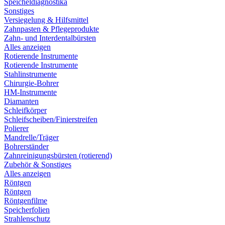
Speicheldiagnostika
Sonstiges
Versiegelung & Hilfsmittel
Zahnpasten & Pflegeprodukte
Zahn- und Interdentalbürsten
Alles anzeigen
Rotierende Instrumente
Rotierende Instrumente
Stahlinstrumente
Chirurgie-Bohrer
HM-Instrumente
Diamanten
Schleifkörper
Schleifscheiben/Finierstreifen
Polierer
Mandrelle/Träger
Bohrerständer
Zahnreinigungsbürsten (rotierend)
Zubehör & Sonstiges
Alles anzeigen
Röntgen
Röntgen
Röntgenfilme
Speicherfolien
Strahlenschutz