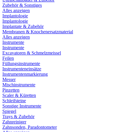
Zubehör & Sonstiges
Alles anzeigen
Implantologie
Implantologie
Implantate & Zubehör
Membranen & Knochenersatzmaterial
Alles anzeigen
Instrumente
Instrumente
Excavatoren & Schmelzmeissel
Feilen
Füllungsinstrumente
Instrumenteneinsätze
Instrumentenmarkierung
Messer
Mischinstrumente
Pinzetten
Scaler & Küretten
Schleifsteine
Sonstige Instrumente
Spiegel
Trays & Zubehör
Zahnreiniger
Zahnsonden, Paradontometer