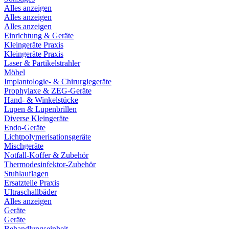
Alles anzeigen
Alles anzeigen
Alles anzeigen
Einrichtung & Geräte
Kleingeräte Praxis
Kleingeräte Praxis
Laser & Partikelstrahler
Möbel
Implantologie- & Chirurgiegeräte
Prophylaxe & ZEG-Geräte
Hand- & Winkelstücke
Lupen & Lupenbrillen
Diverse Kleingeräte
Endo-Geräte
Lichtpolymerisationsgeräte
Mischgeräte
Notfall-Koffer & Zubehör
Thermodesinfektor-Zubehör
Stuhlauflagen
Ersatzteile Praxis
Ultraschallbäder
Alles anzeigen
Geräte
Geräte
Behandlungseinheit