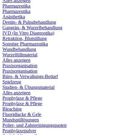
Alles anzeigen
Pharmazeutika
Pharmazeutika
Anästhetika
Dentin- & Pulpabehandlung
Gangrän- & Wurzelbehandlung
IVD (In Vitro Diagnostika)
Retraktion, Blutstillung
Sonstige Pharmazeutika
Wundbehandlung
Wurzelfüllmaterial
Alles anzeigen
Praxisorganisation
Praxisorganisation
Büro- & Verwaltungs-Bedarf
Spielzeug
Studien- & Übungsmaterial
Alles anzeigen
Prophylaxe & Pflege
Prophylaxe & Pflege
Bleaching
Fluoridlacke & Gele
Mundspüllösungen
Polier- und Zahnreinigungspasten
Prophylaxepulver