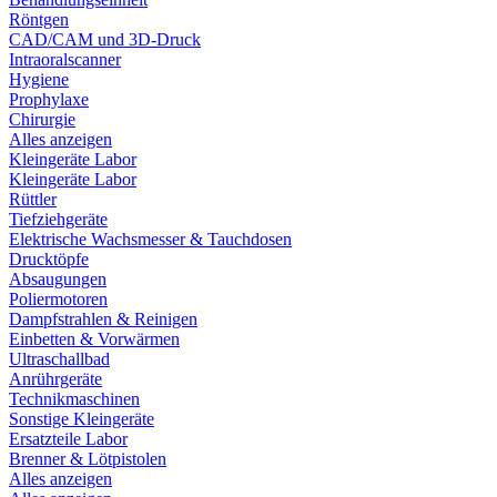
Röntgen
CAD/CAM und 3D-Druck
Intraoralscanner
Hygiene
Prophylaxe
Chirurgie
Alles anzeigen
Kleingeräte Labor
Kleingeräte Labor
Rüttler
Tiefziehgeräte
Elektrische Wachsmesser & Tauchdosen
Drucktöpfe
Absaugungen
Poliermotoren
Dampfstrahlen & Reinigen
Einbetten & Vorwärmen
Ultraschallbad
Anrührgeräte
Technikmaschinen
Sonstige Kleingeräte
Ersatzteile Labor
Brenner & Lötpistolen
Alles anzeigen