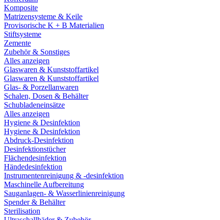
Komposite
Matrizensysteme & Keile
Provisorische K + B Materialien
Stiftsysteme
Zemente
Zubehör & Sonstiges
Alles anzeigen
Glaswaren & Kunststoffartikel
Glaswaren & Kunststoffartikel
Glas- & Porzellanwaren
Schalen, Dosen & Behälter
Schubladeneinsätze
Alles anzeigen
Hygiene & Desinfektion
Hygiene & Desinfektion
Abdruck-Desinfektion
Desinfektionstücher
Flächendesinfektion
Händedesinfektion
Instrumentenreinigung & -desinfektion
Maschinelle Aufbereitung
Sauganlagen- & Wasserlinienreinigung
Spender & Behälter
Sterilisation
Ultraschallbäder & Zubehör