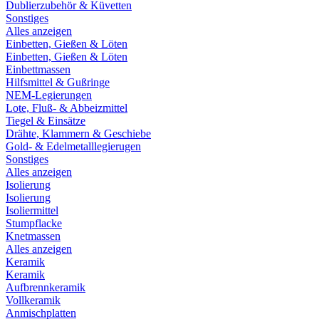
Dublierzubehör & Küvetten
Sonstiges
Alles anzeigen
Einbetten, Gießen & Löten
Einbetten, Gießen & Löten
Einbettmassen
Hilfsmittel & Gußringe
NEM-Legierungen
Lote, Fluß- & Abbeizmittel
Tiegel & Einsätze
Drähte, Klammern & Geschiebe
Gold- & Edelmetalllegierugen
Sonstiges
Alles anzeigen
Isolierung
Isolierung
Isoliermittel
Stumpflacke
Knetmassen
Alles anzeigen
Keramik
Keramik
Aufbrennkeramik
Vollkeramik
Anmischplatten