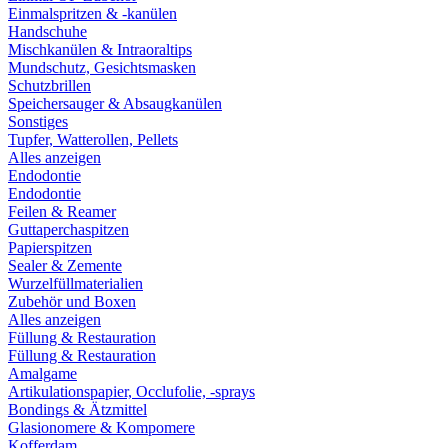
Einmalspritzen & -kanülen
Handschuhe
Mischkanülen & Intraoraltips
Mundschutz, Gesichtsmasken
Schutzbrillen
Speichersauger & Absaugkanülen
Sonstiges
Tupfer, Watterollen, Pellets
Alles anzeigen
Endodontie
Endodontie
Feilen & Reamer
Guttaperchaspitzen
Papierspitzen
Sealer & Zemente
Wurzelfüllmaterialien
Zubehör und Boxen
Alles anzeigen
Füllung & Restauration
Füllung & Restauration
Amalgame
Artikulationspapier, Occlufolie, -sprays
Bondings & Ätzmittel
Glasionomere & Kompomere
Kofferdam