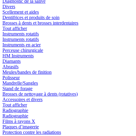
Diagnostic de la salive
Divers
Scellement et aides
Dentifrices et produits de soin
Brosses à dents et brosses interdentaires
Tout afficher
Instruments rotatifs
Instruments rotatifs
Instruments en acier
Perceuse chirurgicale
HM Instruments
Diamants
Abrasifs
Meules/bandes de finition
Polisseur
Mandrelle/Sangles
Stand de forage
Brosses de nettoyage à dents (rotatives)
Accessoires et divers
Tout afficher
Radiographie
Radiographie
Films à rayons X
Plaques d’imagerie
Protection contre les radiations