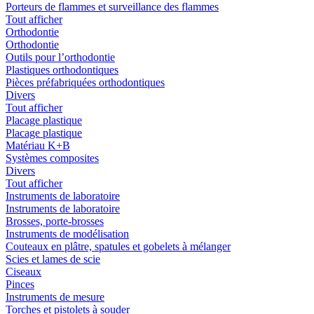
Porteurs de flammes et surveillance des flammes
Tout afficher
Orthodontie
Orthodontie
Outils pour l’orthodontie
Plastiques orthodontiques
Pièces préfabriquées orthodontiques
Divers
Tout afficher
Placage plastique
Placage plastique
Matériau K+B
Systèmes composites
Divers
Tout afficher
Instruments de laboratoire
Instruments de laboratoire
Brosses, porte-brosses
Instruments de modélisation
Couteaux en plâtre, spatules et gobelets à mélanger
Scies et lames de scie
Ciseaux
Pinces
Instruments de mesure
Torches et pistolets à souder