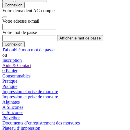
Connexion
Votre dema dent AG compte
Votre adresse e-mail
Votre mot de passe
Afficher le mot de passe
Connexion
J'ai oublié mon mot de passe.
ou
Inscription
Aide & Contact
0
Panier
Consommables
Pratique
Pratique
Impression et prise de morsure
Impression et prise de morsure
Alginates
A Silicones
C Silicones
Polyéther
Documents d’enregistrement des morsures
Plateau d’impression