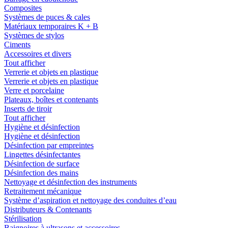
Composites
Systèmes de puces & cales
Matériaux temporaires K + B
Systèmes de stylos
Ciments
Accessoires et divers
Tout afficher
Verrerie et objets en plastique
Verrerie et objets en plastique
Verre et porcelaine
Plateaux, boîtes et contenants
Inserts de tiroir
Tout afficher
Hygiène et désinfection
Hygiène et désinfection
Désinfection par empreintes
Lingettes désinfectantes
Désinfection de surface
Désinfection des mains
Nettoyage et désinfection des instruments
Retraitement mécanique
Système d’aspiration et nettoyage des conduites d’eau
Distributeurs & Contenants
Stérilisation
Baignoires à ultrasons et accessoires