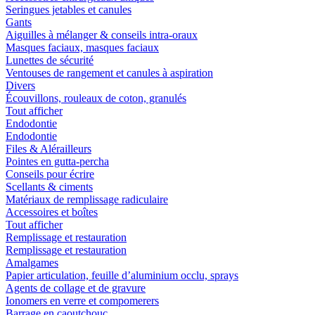
Seringues jetables et canules
Gants
Aiguilles à mélanger & conseils intra-oraux
Masques faciaux, masques faciaux
Lunettes de sécurité
Ventouses de rangement et canules à aspiration
Divers
Écouvillons, rouleaux de coton, granulés
Tout afficher
Endodontie
Endodontie
Files & Alérailleurs
Pointes en gutta-percha
Conseils pour écrire
Scellants & ciments
Matériaux de remplissage radiculaire
Accessoires et boîtes
Tout afficher
Remplissage et restauration
Remplissage et restauration
Amalgames
Papier articulation, feuille d’aluminium occlu, sprays
Agents de collage et de gravure
Ionomers en verre et compomerers
Barrage en caoutchouc