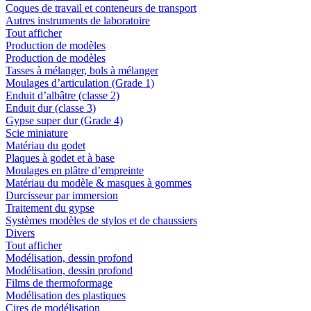
Coques de travail et conteneurs de transport
Autres instruments de laboratoire
Tout afficher
Production de modèles
Production de modèles
Tasses à mélanger, bols à mélanger
Moulages d’articulation (Grade 1)
Enduit d’albâtre (classe 2)
Enduit dur (classe 3)
Gypse super dur (Grade 4)
Scie miniature
Matériau du godet
Plaques à godet et à base
Moulages en plâtre d’empreinte
Matériau du modèle & masques à gommes
Durcisseur par immersion
Traitement du gypse
Systèmes modèles de stylos et de chaussiers
Divers
Tout afficher
Modélisation, dessin profond
Modélisation, dessin profond
Films de thermoformage
Modélisation des plastiques
Cires de modélisation