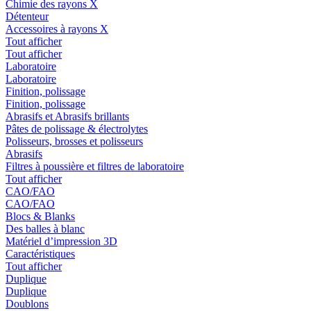
Chimie des rayons X
Détenteur
Accessoires à rayons X
Tout afficher
Tout afficher
Laboratoire
Laboratoire
Finition, polissage
Finition, polissage
Abrasifs et Abrasifs brillants
Pâtes de polissage & électrolytes
Polisseurs, brosses et polisseurs
Abrasifs
Filtres à poussière et filtres de laboratoire
Tout afficher
CAO/FAO
CAO/FAO
Blocs & Blanks
Des balles à blanc
Matériel d’impression 3D
Caractéristiques
Tout afficher
Duplique
Duplique
Doublons