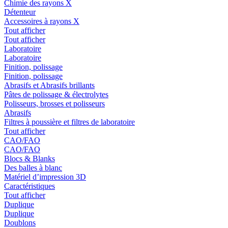
Chimie des rayons X
Détenteur
Accessoires à rayons X
Tout afficher
Tout afficher
Laboratoire
Laboratoire
Finition, polissage
Finition, polissage
Abrasifs et Abrasifs brillants
Pâtes de polissage & électrolytes
Polisseurs, brosses et polisseurs
Abrasifs
Filtres à poussière et filtres de laboratoire
Tout afficher
CAO/FAO
CAO/FAO
Blocs & Blanks
Des balles à blanc
Matériel d’impression 3D
Caractéristiques
Tout afficher
Duplique
Duplique
Doublons