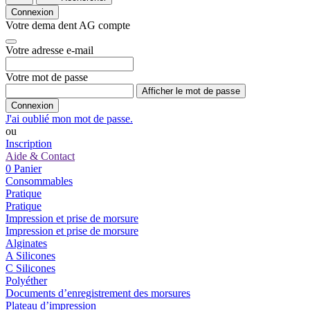
Connexion
Votre dema dent AG compte
Votre adresse e-mail
Votre mot de passe
Afficher le mot de passe
Connexion
J'ai oublié mon mot de passe.
ou
Inscription
Aide & Contact
0
Panier
Consommables
Pratique
Pratique
Impression et prise de morsure
Impression et prise de morsure
Alginates
A Silicones
C Silicones
Polyéther
Documents d’enregistrement des morsures
Plateau d’impression