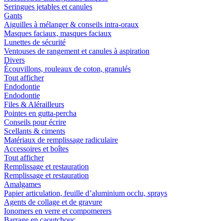
Seringues jetables et canules
Gants
Aiguilles à mélanger & conseils intra-oraux
Masques faciaux, masques faciaux
Lunettes de sécurité
Ventouses de rangement et canules à aspiration
Divers
Écouvillons, rouleaux de coton, granulés
Tout afficher
Endodontie
Endodontie
Files & Alérailleurs
Pointes en gutta-percha
Conseils pour écrire
Scellants & ciments
Matériaux de remplissage radiculaire
Accessoires et boîtes
Tout afficher
Remplissage et restauration
Remplissage et restauration
Amalgames
Papier articulation, feuille d’aluminium occlu, sprays
Agents de collage et de gravure
Ionomers en verre et compomerers
Barrage en caoutchouc