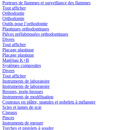
Porteurs de flammes et surveillance des flammes
Tout afficher
Orthodontie
Orthodontie
Outils pour l’orthodontie
Plastiques orthodontiques
Pièces préfabriquées orthodontiques
Divers
Tout afficher
Placage plastique
Placage plastique
Matériau K+B
Systèmes composites
Divers
Tout afficher
Instruments de laboratoire
Instruments de laboratoire
Brosses, porte-brosses
Instruments de modélisation
Couteaux en plâtre, spatules et gobelets à mélanger
Scies et lames de scie
Ciseaux
Pinces
Instruments de mesure
Torches et pistolets à souder