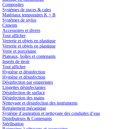
Composites
Systèmes de puces & cales
Matériaux temporaires K + B
Systèmes de stylos
Ciments
Accessoires et divers
Tout afficher
Verrerie et objets en plastique
Verrerie et objets en plastique
Verre et porcelaine
Plateaux, boîtes et contenants
Inserts de tiroir
Tout afficher
Hygiène et désinfection
Hygiène et désinfection
Désinfection par empreintes
Lingettes désinfectantes
Désinfection de surface
Désinfection des mains
Nettoyage et désinfection des instruments
Retraitement mécanique
Système d’aspiration et nettoyage des conduites d’eau
Distributeurs & Contenants
Stérilisation
Baignoires à ultrasons et accessoires