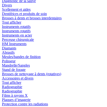
Diagnostic de la salive
Divers
Scellement et aides
Dentifrices et produits de soin
Brosses à dents et brosses interdentaires
Tout afficher
Instruments rotatifs
Instruments rotatifs
Instruments en acier
Perceuse chirurgicale
HM Instruments
Diamants
Abrasifs
Meules/bandes de finition
Polisseur
Mandrelle/Sangles
Stand de forage
Brosses de nettoyage à dents (rotatives)
Accessoires et divers
Tout afficher
Radiographie
Radiographie
Films à rayons X
Plaques d’imagerie
Protection contre les radiations