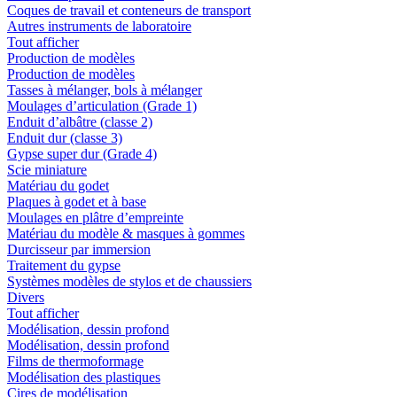
Coques de travail et conteneurs de transport
Autres instruments de laboratoire
Tout afficher
Production de modèles
Production de modèles
Tasses à mélanger, bols à mélanger
Moulages d’articulation (Grade 1)
Enduit d’albâtre (classe 2)
Enduit dur (classe 3)
Gypse super dur (Grade 4)
Scie miniature
Matériau du godet
Plaques à godet et à base
Moulages en plâtre d’empreinte
Matériau du modèle & masques à gommes
Durcisseur par immersion
Traitement du gypse
Systèmes modèles de stylos et de chaussiers
Divers
Tout afficher
Modélisation, dessin profond
Modélisation, dessin profond
Films de thermoformage
Modélisation des plastiques
Cires de modélisation