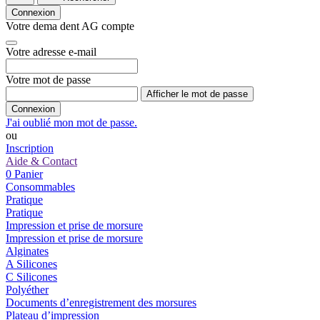
Connexion
Votre dema dent AG compte
Votre adresse e-mail
Votre mot de passe
Afficher le mot de passe
Connexion
J'ai oublié mon mot de passe.
ou
Inscription
Aide & Contact
0
Panier
Consommables
Pratique
Pratique
Impression et prise de morsure
Impression et prise de morsure
Alginates
A Silicones
C Silicones
Polyéther
Documents d’enregistrement des morsures
Plateau d’impression