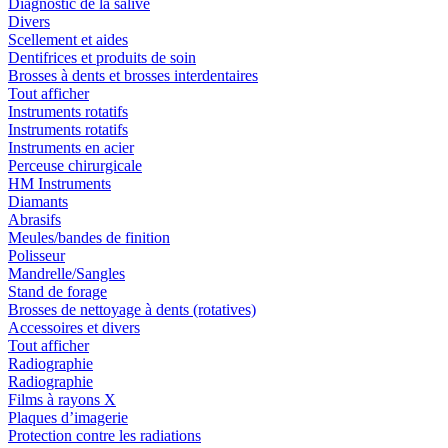
Diagnostic de la salive
Divers
Scellement et aides
Dentifrices et produits de soin
Brosses à dents et brosses interdentaires
Tout afficher
Instruments rotatifs
Instruments rotatifs
Instruments en acier
Perceuse chirurgicale
HM Instruments
Diamants
Abrasifs
Meules/bandes de finition
Polisseur
Mandrelle/Sangles
Stand de forage
Brosses de nettoyage à dents (rotatives)
Accessoires et divers
Tout afficher
Radiographie
Radiographie
Films à rayons X
Plaques d’imagerie
Protection contre les radiations