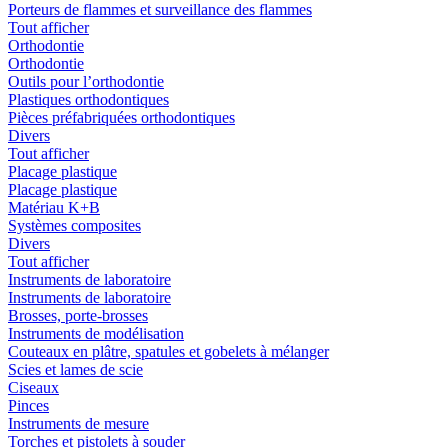
Porteurs de flammes et surveillance des flammes
Tout afficher
Orthodontie
Orthodontie
Outils pour l’orthodontie
Plastiques orthodontiques
Pièces préfabriquées orthodontiques
Divers
Tout afficher
Placage plastique
Placage plastique
Matériau K+B
Systèmes composites
Divers
Tout afficher
Instruments de laboratoire
Instruments de laboratoire
Brosses, porte-brosses
Instruments de modélisation
Couteaux en plâtre, spatules et gobelets à mélanger
Scies et lames de scie
Ciseaux
Pinces
Instruments de mesure
Torches et pistolets à souder