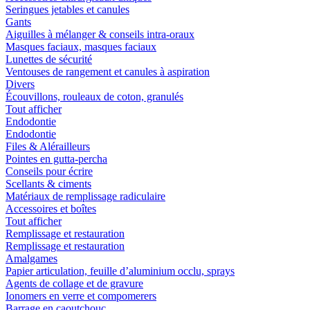
Seringues jetables et canules
Gants
Aiguilles à mélanger & conseils intra-oraux
Masques faciaux, masques faciaux
Lunettes de sécurité
Ventouses de rangement et canules à aspiration
Divers
Écouvillons, rouleaux de coton, granulés
Tout afficher
Endodontie
Endodontie
Files & Alérailleurs
Pointes en gutta-percha
Conseils pour écrire
Scellants & ciments
Matériaux de remplissage radiculaire
Accessoires et boîtes
Tout afficher
Remplissage et restauration
Remplissage et restauration
Amalgames
Papier articulation, feuille d’aluminium occlu, sprays
Agents de collage et de gravure
Ionomers en verre et compomerers
Barrage en caoutchouc