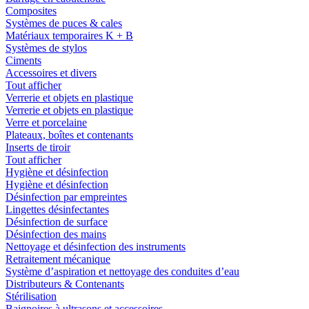
Composites
Systèmes de puces & cales
Matériaux temporaires K + B
Systèmes de stylos
Ciments
Accessoires et divers
Tout afficher
Verrerie et objets en plastique
Verrerie et objets en plastique
Verre et porcelaine
Plateaux, boîtes et contenants
Inserts de tiroir
Tout afficher
Hygiène et désinfection
Hygiène et désinfection
Désinfection par empreintes
Lingettes désinfectantes
Désinfection de surface
Désinfection des mains
Nettoyage et désinfection des instruments
Retraitement mécanique
Système d’aspiration et nettoyage des conduites d’eau
Distributeurs & Contenants
Stérilisation
Baignoires à ultrasons et accessoires