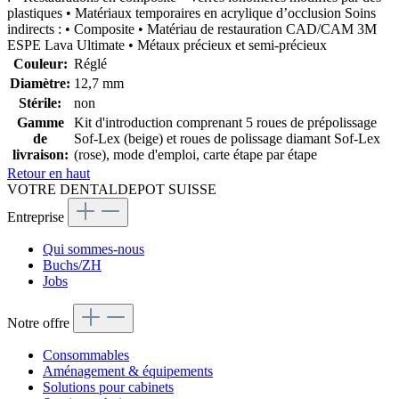
plastiques • Matériaux temporaires en acrylique d’occlusion Soins
indirects : • Composite • Matériau de restauration CAD/CAM 3M
ESPE Lava Ultimate • Métaux précieux et semi-précieux
Couleur:
Réglé
Diamètre:
12,7 mm
Stérile:
non
Gamme
Kit d'introduction comprenant 5 roues de prépolissage
de
Sof-Lex (beige) et roues de polissage diamant Sof-Lex
livraison:
(rose), mode d'emploi, carte étape par étape
Retour en haut
VOTRE DENTALDEPOT SUISSE
Entreprise
Qui sommes-nous
Buchs/ZH
Jobs
Notre offre
Consommables
Aménagement & équipements
Solutions pour cabinets