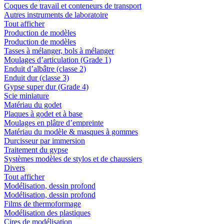
Coques de travail et conteneurs de transport
Autres instruments de laboratoire
Tout afficher
Production de modèles
Production de modèles
Tasses à mélanger, bols à mélanger
Moulages d’articulation (Grade 1)
Enduit d’albâtre (classe 2)
Enduit dur (classe 3)
Gypse super dur (Grade 4)
Scie miniature
Matériau du godet
Plaques à godet et à base
Moulages en plâtre d’empreinte
Matériau du modèle & masques à gommes
Durcisseur par immersion
Traitement du gypse
Systèmes modèles de stylos et de chaussiers
Divers
Tout afficher
Modélisation, dessin profond
Modélisation, dessin profond
Films de thermoformage
Modélisation des plastiques
Cires de modélisation