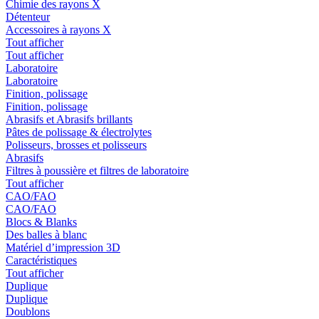
Chimie des rayons X
Détenteur
Accessoires à rayons X
Tout afficher
Tout afficher
Laboratoire
Laboratoire
Finition, polissage
Finition, polissage
Abrasifs et Abrasifs brillants
Pâtes de polissage & électrolytes
Polisseurs, brosses et polisseurs
Abrasifs
Filtres à poussière et filtres de laboratoire
Tout afficher
CAO/FAO
CAO/FAO
Blocs & Blanks
Des balles à blanc
Matériel d’impression 3D
Caractéristiques
Tout afficher
Duplique
Duplique
Doublons