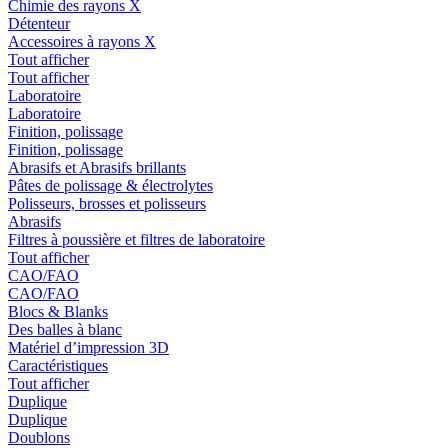
Chimie des rayons X
Détenteur
Accessoires à rayons X
Tout afficher
Tout afficher
Laboratoire
Laboratoire
Finition, polissage
Finition, polissage
Abrasifs et Abrasifs brillants
Pâtes de polissage & électrolytes
Polisseurs, brosses et polisseurs
Abrasifs
Filtres à poussière et filtres de laboratoire
Tout afficher
CAO/FAO
CAO/FAO
Blocs & Blanks
Des balles à blanc
Matériel d’impression 3D
Caractéristiques
Tout afficher
Duplique
Duplique
Doublons