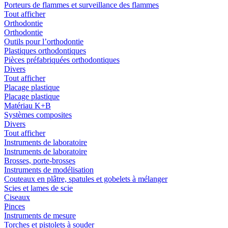
Porteurs de flammes et surveillance des flammes
Tout afficher
Orthodontie
Orthodontie
Outils pour l’orthodontie
Plastiques orthodontiques
Pièces préfabriquées orthodontiques
Divers
Tout afficher
Placage plastique
Placage plastique
Matériau K+B
Systèmes composites
Divers
Tout afficher
Instruments de laboratoire
Instruments de laboratoire
Brosses, porte-brosses
Instruments de modélisation
Couteaux en plâtre, spatules et gobelets à mélanger
Scies et lames de scie
Ciseaux
Pinces
Instruments de mesure
Torches et pistolets à souder