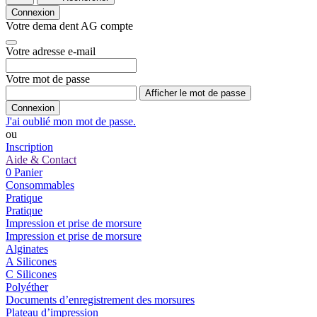
Connexion
Votre dema dent AG compte
Votre adresse e-mail
Votre mot de passe
Afficher le mot de passe
Connexion
J'ai oublié mon mot de passe.
ou
Inscription
Aide & Contact
0
Panier
Consommables
Pratique
Pratique
Impression et prise de morsure
Impression et prise de morsure
Alginates
A Silicones
C Silicones
Polyéther
Documents d’enregistrement des morsures
Plateau d’impression