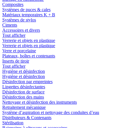
Composites
Systèmes de puces & cales
Matériaux temporaires K + B
Systèmes de stylos
Ciments
Accessoires et divers
Tout afficher
Verrerie et objets en plastique
Verrerie et objets en plastique
Verre et porcelaine
Plateaux, boîtes et contenants
Inserts de tiroir
Tout afficher
Hygiène et désinfection
Hygiène et désinfection
Désinfection par empreintes
Lingettes désinfectantes
Désinfection de surface
Désinfection des mains
Nettoyage et désinfection des instruments
Retraitement mécanique
Système d’aspiration et nettoyage des conduites d’eau
Distributeurs & Contenants
Stérilisation
Baignoires à ultrasons et accessoires