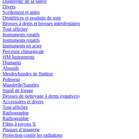
Diagnostic de la salive
Divers
Scellement et aides
Dentifrices et produits de soin
Brosses à dents et brosses interdentaires
Tout afficher
Instruments rotatifs
Instruments rotatifs
Instruments en acier
Perceuse chirurgicale
HM Instruments
Diamants
Abrasifs
Meules/bandes de finition
Polisseur
Mandrelle/Sangles
Stand de forage
Brosses de nettoyage à dents (rotatives)
Accessoires et divers
Tout afficher
Radiographie
Radiographie
Films à rayons X
Plaques d’imagerie
Protection contre les radiations