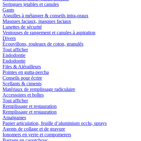
Seringues jetables et canules
Gants
Aiguilles à mélanger & conseils intra-oraux
Masques faciaux, masques faciaux
Lunettes de sécurité
Ventouses de rangement et canules à aspiration
Divers
Écouvillons, rouleaux de coton, granulés
Tout afficher
Endodontie
Endodontie
Files & Alérailleurs
Pointes en gutta-percha
Conseils pour écrire
Scellants & ciments
Matériaux de remplissage radiculaire
Accessoires et boîtes
Tout afficher
Remplissage et restauration
Remplissage et restauration
Amalgames
Papier articulation, feuille d’aluminium occlu, sprays
Agents de collage et de gravure
Ionomers en verre et compomerers
Barrage en caoutchouc