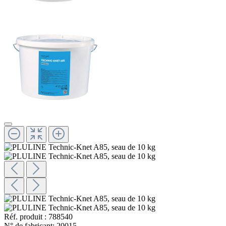
Réf. produit :
788540
N° de fabricant:
20015