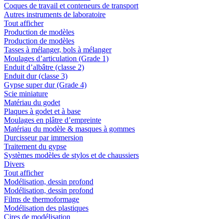
Coques de travail et conteneurs de transport
Autres instruments de laboratoire
Tout afficher
Production de modèles
Production de modèles
Tasses à mélanger, bols à mélanger
Moulages d’articulation (Grade 1)
Enduit d’albâtre (classe 2)
Enduit dur (classe 3)
Gypse super dur (Grade 4)
Scie miniature
Matériau du godet
Plaques à godet et à base
Moulages en plâtre d’empreinte
Matériau du modèle & masques à gommes
Durcisseur par immersion
Traitement du gypse
Systèmes modèles de stylos et de chaussiers
Divers
Tout afficher
Modélisation, dessin profond
Modélisation, dessin profond
Films de thermoformage
Modélisation des plastiques
Cires de modélisation