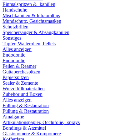
Einmalspritzen & -kanülen
Handschuhe
Mischkanülen & Intraoraltips
Mundschutz, Gesichtsmasken
Schutzbrillen
Speichersauger & Absaugkanülen
Sonstiges
Tupfer, Watterollen, Pellets
Alles anzeigen
Endodontie
Endodontie
Feilen & Reamer
Guttaperchaspitzen
Papierspitzen
Sealer & Zemente
Wurzelfüllmaterialien
Zubehör und Boxen
Alles anzeigen
Füllung & Restauration
Füllung & Restauration
Amalgame
Artikulationspapier, Occlufolie, -sprays
Bondings & Ätzmittel
Glasionomere & Kompomere
Kofferdam