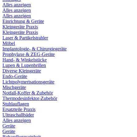
Alles anzeigen
Alles anzeigen
Alles anzeigen
Einrichtung & Geräte
Kleingeräte Praxis
Kleingeräte Praxis
Laser & Partikelstrahler
Möbel
Implantologie- & Chirurgiegeräte
Prophylaxe & ZEG-Geräte
Hand- & Winkelstücke
Lupen & Lupenbrillen
Diverse Kleingeräte
Endo-Geräte
Lichtpolymerisationsgeräte
Mischgeräte
Notfall-Koffer & Zubehör
Thermodesinfektor-Zubehör
Stuhlauflagen
Ersatzteile Praxis
Ultraschallbäder
Alles anzeigen
Geräte
Geräte
Behandlungseinheit