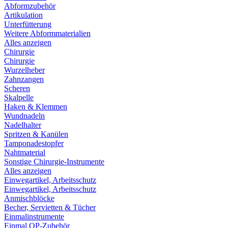
Abformzubehör
Artikulation
Unterfütterung
Weitere Abformmaterialien
Alles anzeigen
Chirurgie
Chirurgie
Wurzelheber
Zahnzangen
Scheren
Skalpelle
Haken & Klemmen
Wundnadeln
Nadelhalter
Spritzen & Kanülen
Tamponadestopfer
Nahtmaterial
Sonstige Chirurgie-Instrumente
Alles anzeigen
Einwegartikel, Arbeitsschutz
Einwegartikel, Arbeitsschutz
Anmischblöcke
Becher, Servietten & Tücher
Einmalinstrumente
Einmal OP-Zubehör