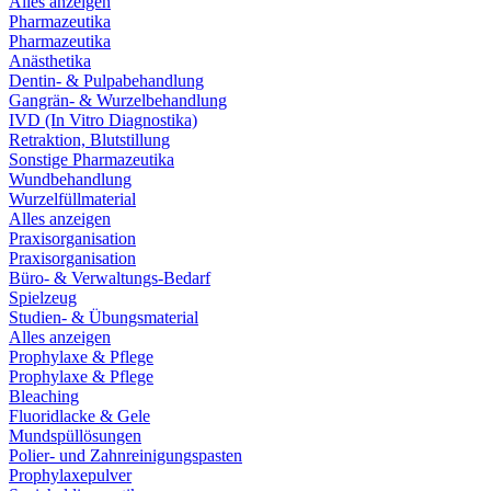
Alles anzeigen
Pharmazeutika
Pharmazeutika
Anästhetika
Dentin- & Pulpabehandlung
Gangrän- & Wurzelbehandlung
IVD (In Vitro Diagnostika)
Retraktion, Blutstillung
Sonstige Pharmazeutika
Wundbehandlung
Wurzelfüllmaterial
Alles anzeigen
Praxisorganisation
Praxisorganisation
Büro- & Verwaltungs-Bedarf
Spielzeug
Studien- & Übungsmaterial
Alles anzeigen
Prophylaxe & Pflege
Prophylaxe & Pflege
Bleaching
Fluoridlacke & Gele
Mundspüllösungen
Polier- und Zahnreinigungspasten
Prophylaxepulver