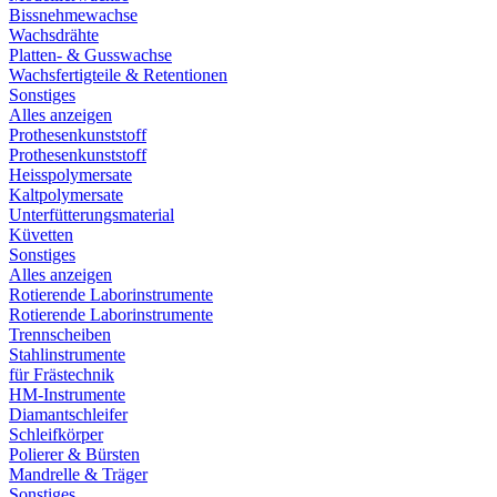
Bissnehmewachse
Wachsdrähte
Platten- & Gusswachse
Wachsfertigteile & Retentionen
Sonstiges
Alles anzeigen
Prothesenkunststoff
Prothesenkunststoff
Heisspolymersate
Kaltpolymersate
Unterfütterungsmaterial
Küvetten
Sonstiges
Alles anzeigen
Rotierende Laborinstrumente
Rotierende Laborinstrumente
Trennscheiben
Stahlinstrumente
für Frästechnik
HM-Instrumente
Diamantschleifer
Schleifkörper
Polierer & Bürsten
Mandrelle & Träger
Sonstiges