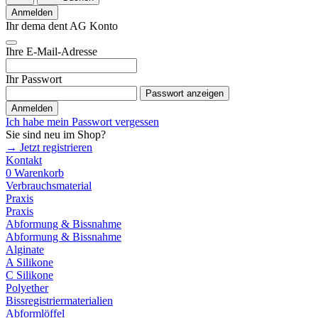
Anmelden
Ihr dema dent AG Konto
Ihre E-Mail-Adresse
Ihr Passwort
Passwort anzeigen
Anmelden
Ich habe mein Passwort vergessen
Sie sind neu im Shop?
→ Jetzt registrieren
Kontakt
0
Warenkorb
Verbrauchsmaterial
Praxis
Praxis
Abformung & Bissnahme
Abformung & Bissnahme
Alginate
A Silikone
C Silikone
Polyether
Bissregistriermaterialien
Abformlöffel