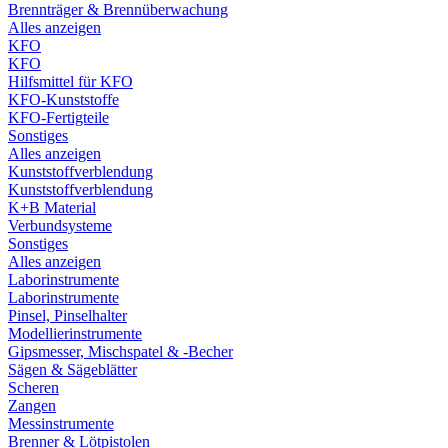
Brennträger & Brennüberwachung
Alles anzeigen
KFO
KFO
Hilfsmittel für KFO
KFO-Kunststoffe
KFO-Fertigteile
Sonstiges
Alles anzeigen
Kunststoffverblendung
Kunststoffverblendung
K+B Material
Verbundsysteme
Sonstiges
Alles anzeigen
Laborinstrumente
Laborinstrumente
Pinsel, Pinselhalter
Modellierinstrumente
Gipsmesser, Mischspatel & -Becher
Sägen & Sägeblätter
Scheren
Zangen
Messinstrumente
Brenner & Lötpistolen