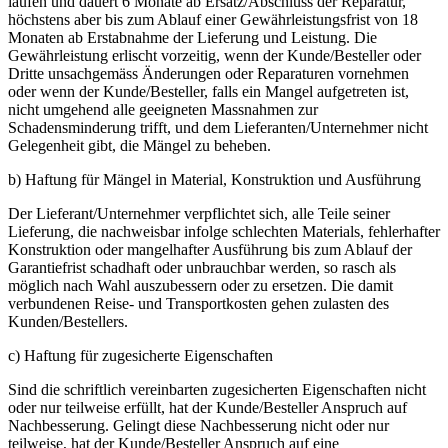
laufen und dauert 6 Monate ab Ersatz/Abschluss der Reparatur,
höchstens aber bis zum Ablauf einer Gewährleistungsfrist von 18
Monaten ab Erstabnahme der Lieferung und Leistung. Die
Gewährleistung erlischt vorzeitig, wenn der Kunde/Besteller oder
Dritte unsachgemäss Änderungen oder Reparaturen vornehmen
oder wenn der Kunde/Besteller, falls ein Mangel aufgetreten ist,
nicht umgehend alle geeigneten Massnahmen zur
Schadensminderung trifft, und dem Lieferanten/Unternehmer nicht
Gelegenheit gibt, die Mängel zu beheben.
b) Haftung für Mängel in Material, Konstruktion und Ausführung
Der Lieferant/Unternehmer verpflichtet sich, alle Teile seiner
Lieferung, die nachweisbar infolge schlechten Materials, fehlerhafter
Konstruktion oder mangelhafter Ausführung bis zum Ablauf der
Garantiefrist schadhaft oder unbrauchbar werden, so rasch als
möglich nach Wahl auszubessern oder zu ersetzen. Die damit
verbundenen Reise- und Transportkosten gehen zulasten des
Kunden/Bestellers.
c) Haftung für zugesicherte Eigenschaften
Sind die schriftlich vereinbarten zugesicherten Eigenschaften nicht
oder nur teilweise erfüllt, hat der Kunde/Besteller Anspruch auf
Nachbesserung. Gelingt diese Nachbesserung nicht oder nur
teilweise, hat der Kunde/Besteller Anspruch auf eine