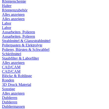
Röntgenchemie
Halter
Röntgenzubehör
Alles anzeigen
Alles anzeigen
Labor
Labor
Ausarbeiten, Polieren
Ausarbeiten, Polieren
Strahlmittel & Glanzstrahlmittel
Polierpasten & Elektrolyte
Polierer, Bürsten & Schwabbel
Schleifmittel
Staubfilter & Laborfilter
Alles anzeigen
CAD/CAM
CAD/CAM
Blöcke & Rohlinge
Ronden
3D Druck Material
Sonstige
Alles anzeigen
Dublieren
Dublieren
Dubliermassen