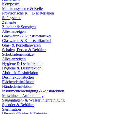
Komposite
Matrizensysteme & Keile
Provisorische K + B Materialien
Stiftsysteme
Zemente
Zubehör & Sonstiges
Alles anzeigen
Glaswaren & Kunststoffartikel
Glaswaren & Kunststoffartikel
Glas- & Porzellanwaren
Schalen, Dosen & Behälter
Schubladeneinsätze
Alles anzeigen
Hygiene & Desinfektion
Hygiene & Desinfektion
Abdruck-Desinfektion
Desinfektionstücher
Flächendesinfektion
Händedesinfektion
Instrumentenreinigung & -desinfektion
Maschinelle Aufbereitung
Sauganlagen- & Wasserlinienreinigung
Spender & Behälter
Sterilisation
Ultraschallbäder & Zubehör