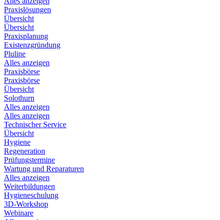
Alles anzeigen
Praxislösungen
Übersicht
Übersicht
Praxisplanung
Existenzgründung
Pluline
Alles anzeigen
Praxisbörse
Praxisbörse
Übersicht
Solothurn
Alles anzeigen
Alles anzeigen
Technischer Service
Übersicht
Hygiene
Regeneration
Prüfungstermine
Wartung und Reparaturen
Alles anzeigen
Weiterbildungen
Hygieneschulung
3D-Workshop
Webinare