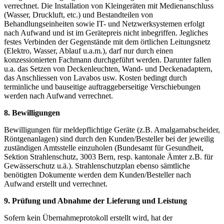
verrechnet. Die Installation von Kleingeräten mit Medienanschluss
(Wasser, Druckluft, etc.) und Bestandteilen von
Behandlungseinheiten sowie IT- und Netzwerksystemen erfolgt
nach Aufwand und ist im Gerätepreis nicht inbegriffen. Jegliches
festes Verbinden der Gegenstände mit dem örtlichen Leitungsnetz
(Elektro, Wasser, Ablauf u.a.m.), darf nur durch einen
konzessionierten Fachmann durchgeführt werden. Darunter fallen
u.a. das Setzen von Deckenleuchten, Wand- und Deckenadaptern,
das Anschliessen von Lavabos usw. Kosten bedingt durch
terminliche und bauseitige auftraggeberseitige Verschiebungen
werden nach Aufwand verrechnet.
8. Bewilligungen
Bewilligungen für meldepflichtige Geräte (z.B. Amalgamabscheider,
Röntgenanlagen) sind durch den Kunden/Besteller bei der jeweilig
zuständigen Amtsstelle einzuholen (Bundesamt für Gesundheit,
Sektion Strahlenschutz, 3003 Bern, resp. kantonale Ämter z.B. für
Gewässerschutz u.ä.). Strahlenschutzplan ebenso sämtliche
benötigten Dokumente werden dem Kunden/Besteller nach
Aufwand erstellt und verrechnet.
9. Prüfung und Abnahme der Lieferung und Leistung
Sofern kein Übernahmeprotokoll erstellt wird, hat der