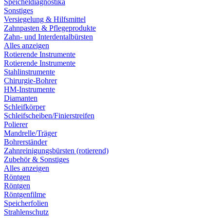
Speicheldiagnostika
Sonstiges
Versiegelung & Hilfsmittel
Zahnpasten & Pflegeprodukte
Zahn- und Interdentalbürsten
Alles anzeigen
Rotierende Instrumente
Rotierende Instrumente
Stahlinstrumente
Chirurgie-Bohrer
HM-Instrumente
Diamanten
Schleifkörper
Schleifscheiben/Finierstreifen
Polierer
Mandrelle/Träger
Bohrerständer
Zahnreinigungsbürsten (rotierend)
Zubehör & Sonstiges
Alles anzeigen
Röntgen
Röntgen
Röntgenfilme
Speicherfolien
Strahlenschutz