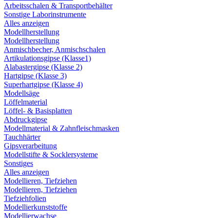
Arbeitsschalen & Transportbehälter
Sonstige Laborinstrumente
Alles anzeigen
Modellherstellung
Modellherstellung
Anmischbecher, Anmischschalen
Artikulationsgipse (Klasse1)
Alabastergipse (Klasse 2)
Hartgipse (Klasse 3)
Superhartgipse (Klasse 4)
Modellsäge
Löffelmaterial
Löffel- & Basisplatten
Abdruckgipse
Modellmaterial & Zahnfleischmasken
Tauchhärter
Gipsverarbeitung
Modellstifte & Socklersysteme
Sonstiges
Alles anzeigen
Modellieren, Tiefziehen
Modellieren, Tiefziehen
Tiefziehfolien
Modellierkunststoffe
Modellierwachse