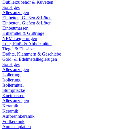
Dublierzubehör & Küvetten
Sonstiges
Alles anzeigen
Einbetten, Gießen & Löten
Einbetten, Gießen & Löten
Einbettmassen
Hilfsmittel & Gußringe
NEM-Legierungen
Lote, Fluß- & Abbeizmittel
Tiegel & Einsätze
Drähte, Klammern & Geschiebe
Gold- & Edelmetalllegierugen
Sonstiges
Alles anzeigen
Isolierung
Isolierung
Isoliermittel
Stumpflacke
Knetmassen
Alles anzeigen
Keramik
Keramik
Aufbrennkeramik
Vollkeramik
Anmischplatten