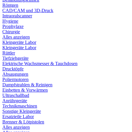
Röntgen
CAD/CAM und 3D-Druck
Intraoralscanner
Hygiene
Prophylaxe
Chirurgie
Alles anzeigen
Kleingeräte Labor
Kleingeräte Labor
Rüttler
Tiefziehgeräte
Elektrische Wachsmesser & Tauchdosen
Drucktöpfe
Absaugungen
Poliermotoren
Dampfstrahlen & Reinigen
Einbetten & Vorwärmen
Ultraschallbad
Anrührgeräte
Technikmaschinen
Sonstige Kleingeräte
Ersatzteile Labor
Brenner & Lötpistolen
Alles anzeigen