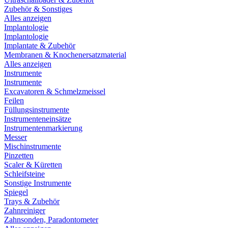
Zubehör & Sonstiges
Alles anzeigen
Implantologie
Implantologie
Implantate & Zubehör
Membranen & Knochenersatzmaterial
Alles anzeigen
Instrumente
Instrumente
Excavatoren & Schmelzmeissel
Feilen
Füllungsinstrumente
Instrumenteneinsätze
Instrumentenmarkierung
Messer
Mischinstrumente
Pinzetten
Scaler & Küretten
Schleifsteine
Sonstige Instrumente
Spiegel
Trays & Zubehör
Zahnreiniger
Zahnsonden, Paradontometer