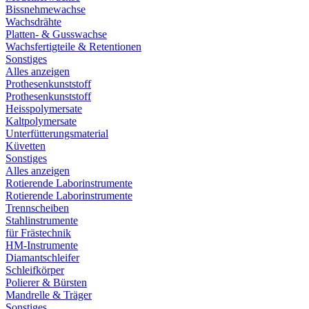
Bissnehmewachse
Wachsdrähte
Platten- & Gusswachse
Wachsfertigteile & Retentionen
Sonstiges
Alles anzeigen
Prothesenkunststoff
Prothesenkunststoff
Heisspolymersate
Kaltpolymersate
Unterfütterungsmaterial
Küvetten
Sonstiges
Alles anzeigen
Rotierende Laborinstrumente
Rotierende Laborinstrumente
Trennscheiben
Stahlinstrumente
für Frästechnik
HM-Instrumente
Diamantschleifer
Schleifkörper
Polierer & Bürsten
Mandrelle & Träger
Sonstiges