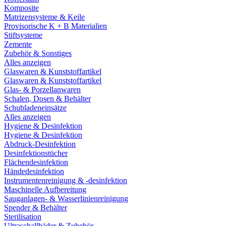
Komposite
Matrizensysteme & Keile
Provisorische K + B Materialien
Stiftsysteme
Zemente
Zubehör & Sonstiges
Alles anzeigen
Glaswaren & Kunststoffartikel
Glaswaren & Kunststoffartikel
Glas- & Porzellanwaren
Schalen, Dosen & Behälter
Schubladeneinsätze
Alles anzeigen
Hygiene & Desinfektion
Hygiene & Desinfektion
Abdruck-Desinfektion
Desinfektionstücher
Flächendesinfektion
Händedesinfektion
Instrumentenreinigung & -desinfektion
Maschinelle Aufbereitung
Sauganlagen- & Wasserlinienreinigung
Spender & Behälter
Sterilisation
Ultraschallbäder & Zubehör