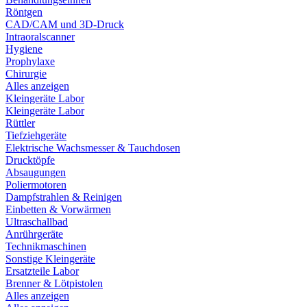
Röntgen
CAD/CAM und 3D-Druck
Intraoralscanner
Hygiene
Prophylaxe
Chirurgie
Alles anzeigen
Kleingeräte Labor
Kleingeräte Labor
Rüttler
Tiefziehgeräte
Elektrische Wachsmesser & Tauchdosen
Drucktöpfe
Absaugungen
Poliermotoren
Dampfstrahlen & Reinigen
Einbetten & Vorwärmen
Ultraschallbad
Anrührgeräte
Technikmaschinen
Sonstige Kleingeräte
Ersatzteile Labor
Brenner & Lötpistolen
Alles anzeigen