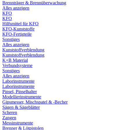
Brennträger & Brennüberwachung
Alles anzeigen
KFO
KFO
Hilfsmittel für KFO
KFO-Kunststoffe
KFO-Fertigteile
Sonstiges
Alles anzeigen
Kunststoffverblendung
Kunststoffverblendung
K+B Material
Verbundsysteme
Sonstiges
Alles anzeigen
Laborinstrumente
Laborinstrumente
Pinsel, Pinselhalter
Modellierinstrumente
Gipsmesser, Mischspatel & -Becher
Sägen & Sägeblätter
Scheren
Zangen
Messinstrumente
Brenner & Lötpistolen