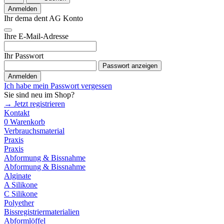
Anmelden
Ihr dema dent AG Konto
Ihre E-Mail-Adresse
Ihr Passwort
Passwort anzeigen
Anmelden
Ich habe mein Passwort vergessen
Sie sind neu im Shop?
→ Jetzt registrieren
Kontakt
0
Warenkorb
Verbrauchsmaterial
Praxis
Praxis
Abformung & Bissnahme
Abformung & Bissnahme
Alginate
A Silikone
C Silikone
Polyether
Bissregistriermaterialien
Abformlöffel