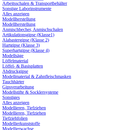
Arbeitsschalen & Transportbehälter
Sonstige Laborinstrumente
Alles anzeigen
Modellherstellung
Modellherstellung
Anmischbecher, Anmischschalen
Artikulationsgipse (Klasse1)
Alabastergipse (Klasse 2)
Hartgipse (Klasse 3)
Superhartgipse (Klasse 4)
Modellsäge
Löffelmaterial
Löffel- & Basisplatten
Abdruckgipse
Modellmaterial & Zahnfleischmasken
Tauchhärter
Gipsverarbeitung
Modellstifte & Socklersysteme
Sonstiges
Alles anzeigen
Modellieren, Tiefziehen
Modellieren, Tiefziehen
Tiefziehfolien
Modellierkunststoffe
Modellierwachse