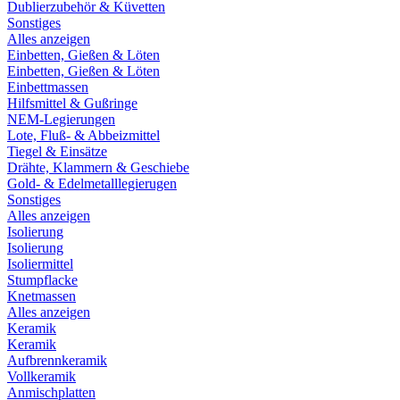
Dublierzubehör & Küvetten
Sonstiges
Alles anzeigen
Einbetten, Gießen & Löten
Einbetten, Gießen & Löten
Einbettmassen
Hilfsmittel & Gußringe
NEM-Legierungen
Lote, Fluß- & Abbeizmittel
Tiegel & Einsätze
Drähte, Klammern & Geschiebe
Gold- & Edelmetalllegierugen
Sonstiges
Alles anzeigen
Isolierung
Isolierung
Isoliermittel
Stumpflacke
Knetmassen
Alles anzeigen
Keramik
Keramik
Aufbrennkeramik
Vollkeramik
Anmischplatten