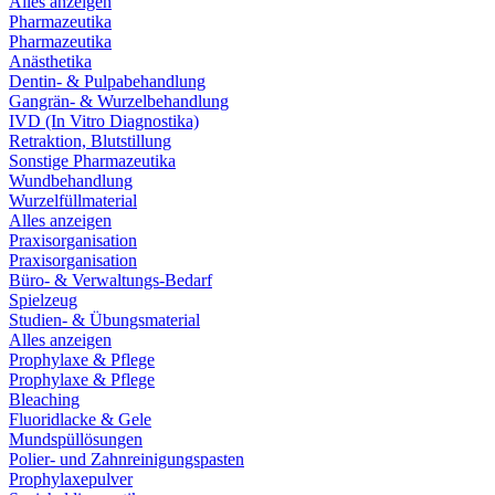
Alles anzeigen
Pharmazeutika
Pharmazeutika
Anästhetika
Dentin- & Pulpabehandlung
Gangrän- & Wurzelbehandlung
IVD (In Vitro Diagnostika)
Retraktion, Blutstillung
Sonstige Pharmazeutika
Wundbehandlung
Wurzelfüllmaterial
Alles anzeigen
Praxisorganisation
Praxisorganisation
Büro- & Verwaltungs-Bedarf
Spielzeug
Studien- & Übungsmaterial
Alles anzeigen
Prophylaxe & Pflege
Prophylaxe & Pflege
Bleaching
Fluoridlacke & Gele
Mundspüllösungen
Polier- und Zahnreinigungspasten
Prophylaxepulver