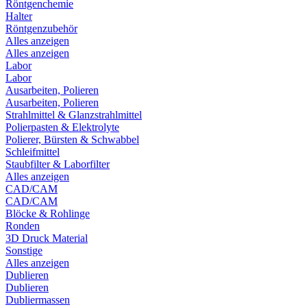
Röntgenchemie
Halter
Röntgenzubehör
Alles anzeigen
Alles anzeigen
Labor
Labor
Ausarbeiten, Polieren
Ausarbeiten, Polieren
Strahlmittel & Glanzstrahlmittel
Polierpasten & Elektrolyte
Polierer, Bürsten & Schwabbel
Schleifmittel
Staubfilter & Laborfilter
Alles anzeigen
CAD/CAM
CAD/CAM
Blöcke & Rohlinge
Ronden
3D Druck Material
Sonstige
Alles anzeigen
Dublieren
Dublieren
Dubliermassen