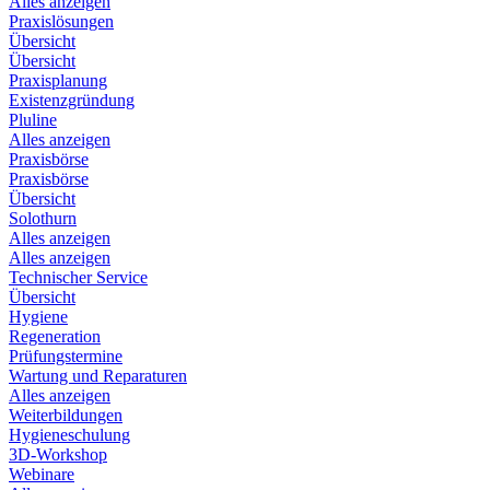
Alles anzeigen
Praxislösungen
Übersicht
Übersicht
Praxisplanung
Existenzgründung
Pluline
Alles anzeigen
Praxisbörse
Praxisbörse
Übersicht
Solothurn
Alles anzeigen
Alles anzeigen
Technischer Service
Übersicht
Hygiene
Regeneration
Prüfungstermine
Wartung und Reparaturen
Alles anzeigen
Weiterbildungen
Hygieneschulung
3D-Workshop
Webinare