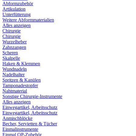
Abformzubehör
Artikulation
Unterfütterung
Weitere Abformmaterialien
Alles anzeigen
Chirurgie
Chirurgie
Wurzelheber
Zahnzangen
Scheren
Skalpelle
Haken & Klemmen
Wundnadeln
Nadelhalter
Spritzen & Kanülen
Tamponadestopfer
Nahtmaterial
Sonstige Chirurgie-Instrumente
Alles anzeigen
Einwegartikel, Arbeitsschutz
Einwegartikel, Arbeitsschutz
Anmischblöcke
Becher, Servietten & Tücher
Einmalinstrumente
Einmal OP-Zubehör