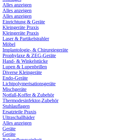
Alles anzeigen
Alles anzeigen
Alles anzeigen
Einrichtung & Geräte
Kleingeräte Praxis
Kleingeräte Praxis
Laser & Partikelstrahler
Möbel
Implantologie- & Chirurgiegeräte
Prophylaxe & ZEG-Geräte
Hand- & Winkelstücke
Lupen & Lupenbrillen
Diverse Kleingeräte
Endo-Geräte
Lichtpolymerisationsgeräte
Mischgeräte
Notfall-Koffer & Zubehör
Thermodesinfektor-Zubehör
Stuhlauflagen
Ersatzteile Praxis
Ultraschallbäder
Alles anzeigen
Geräte
Geräte
Behandlungseinheit