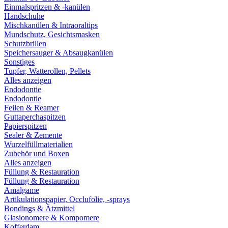
Einmalspritzen & -kanülen
Handschuhe
Mischkanülen & Intraoraltips
Mundschutz, Gesichtsmasken
Schutzbrillen
Speichersauger & Absaugkanülen
Sonstiges
Tupfer, Watterollen, Pellets
Alles anzeigen
Endodontie
Endodontie
Feilen & Reamer
Guttaperchaspitzen
Papierspitzen
Sealer & Zemente
Wurzelfüllmaterialien
Zubehör und Boxen
Alles anzeigen
Füllung & Restauration
Füllung & Restauration
Amalgame
Artikulationspapier, Occlufolie, -sprays
Bondings & Ätzmittel
Glasionomere & Kompomere
Kofferdam