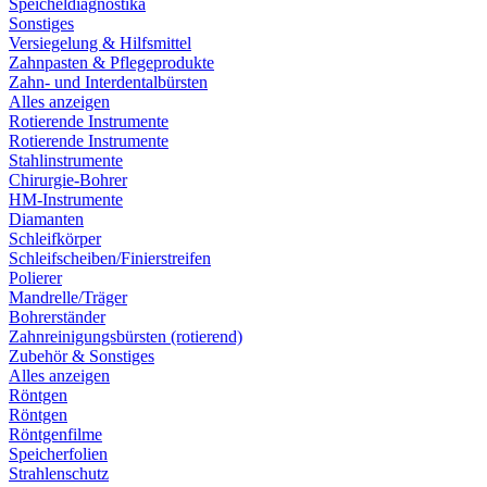
Speicheldiagnostika
Sonstiges
Versiegelung & Hilfsmittel
Zahnpasten & Pflegeprodukte
Zahn- und Interdentalbürsten
Alles anzeigen
Rotierende Instrumente
Rotierende Instrumente
Stahlinstrumente
Chirurgie-Bohrer
HM-Instrumente
Diamanten
Schleifkörper
Schleifscheiben/Finierstreifen
Polierer
Mandrelle/Träger
Bohrerständer
Zahnreinigungsbürsten (rotierend)
Zubehör & Sonstiges
Alles anzeigen
Röntgen
Röntgen
Röntgenfilme
Speicherfolien
Strahlenschutz