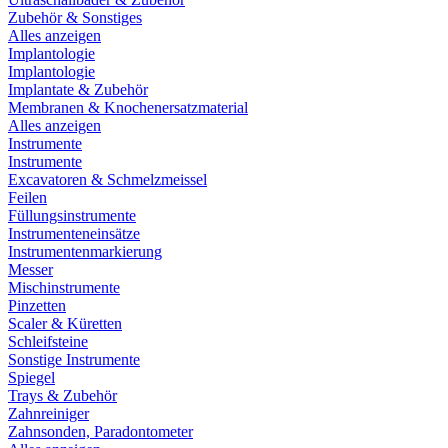
Zubehör & Sonstiges
Alles anzeigen
Implantologie
Implantologie
Implantate & Zubehör
Membranen & Knochenersatzmaterial
Alles anzeigen
Instrumente
Instrumente
Excavatoren & Schmelzmeissel
Feilen
Füllungsinstrumente
Instrumenteneinsätze
Instrumentenmarkierung
Messer
Mischinstrumente
Pinzetten
Scaler & Küretten
Schleifsteine
Sonstige Instrumente
Spiegel
Trays & Zubehör
Zahnreiniger
Zahnsonden, Paradontometer