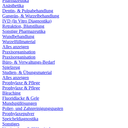
Pharmazeutika
Anästhetika
Dentin- & Pulpabehandlung
Gangrän- & Wurzelbehandlung
IVD (In Vitro Diagnostika)
Retraktion, Blutstillung
Sonstige Pharmazeutika
Wundbehandlung
Wurzelfüllmaterial
Alles anzeigen
Praxisorganisation
Praxisorganisation
Büro- & Verwaltungs-Bedarf
Spielzeug
Studien- & Übungsmaterial
Alles anzeigen
Prophylaxe & Pflege
Prophylaxe & Pflege
Bleaching
Fluoridlacke & Gele
Mundspüllösungen
Polier- und Zahnreinigungspasten
Prophylaxepulver
Speicheldiagnostika
Sonstiges