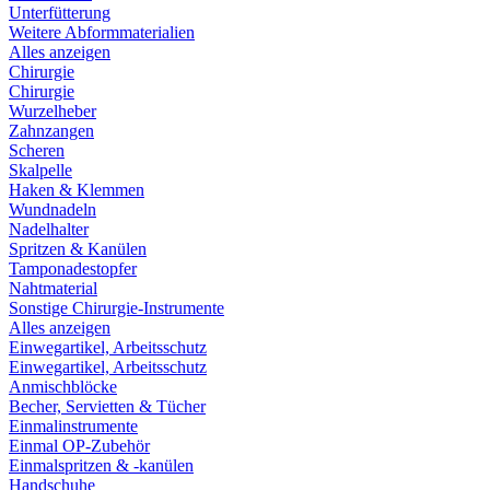
Unterfütterung
Weitere Abformmaterialien
Alles anzeigen
Chirurgie
Chirurgie
Wurzelheber
Zahnzangen
Scheren
Skalpelle
Haken & Klemmen
Wundnadeln
Nadelhalter
Spritzen & Kanülen
Tamponadestopfer
Nahtmaterial
Sonstige Chirurgie-Instrumente
Alles anzeigen
Einwegartikel, Arbeitsschutz
Einwegartikel, Arbeitsschutz
Anmischblöcke
Becher, Servietten & Tücher
Einmalinstrumente
Einmal OP-Zubehör
Einmalspritzen & -kanülen
Handschuhe