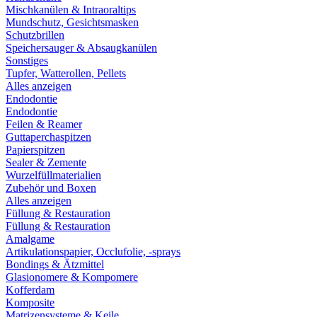
Mischkanülen & Intraoraltips
Mundschutz, Gesichtsmasken
Schutzbrillen
Speichersauger & Absaugkanülen
Sonstiges
Tupfer, Watterollen, Pellets
Alles anzeigen
Endodontie
Endodontie
Feilen & Reamer
Guttaperchaspitzen
Papierspitzen
Sealer & Zemente
Wurzelfüllmaterialien
Zubehör und Boxen
Alles anzeigen
Füllung & Restauration
Füllung & Restauration
Amalgame
Artikulationspapier, Occlufolie, -sprays
Bondings & Ätzmittel
Glasionomere & Kompomere
Kofferdam
Komposite
Matrizensysteme & Keile