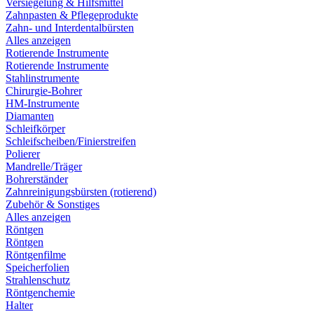
Versiegelung & Hilfsmittel
Zahnpasten & Pflegeprodukte
Zahn- und Interdentalbürsten
Alles anzeigen
Rotierende Instrumente
Rotierende Instrumente
Stahlinstrumente
Chirurgie-Bohrer
HM-Instrumente
Diamanten
Schleifkörper
Schleifscheiben/Finierstreifen
Polierer
Mandrelle/Träger
Bohrerständer
Zahnreinigungsbürsten (rotierend)
Zubehör & Sonstiges
Alles anzeigen
Röntgen
Röntgen
Röntgenfilme
Speicherfolien
Strahlenschutz
Röntgenchemie
Halter