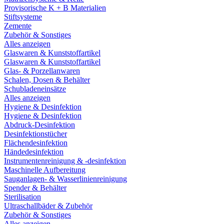
Provisorische K + B Materialien
Stiftsysteme
Zemente
Zubehör & Sonstiges
Alles anzeigen
Glaswaren & Kunststoffartikel
Glaswaren & Kunststoffartikel
Glas- & Porzellanwaren
Schalen, Dosen & Behälter
Schubladeneinsätze
Alles anzeigen
Hygiene & Desinfektion
Hygiene & Desinfektion
Abdruck-Desinfektion
Desinfektionstücher
Flächendesinfektion
Händedesinfektion
Instrumentenreinigung & -desinfektion
Maschinelle Aufbereitung
Sauganlagen- & Wasserlinienreinigung
Spender & Behälter
Sterilisation
Ultraschallbäder & Zubehör
Zubehör & Sonstiges
Alles anzeigen