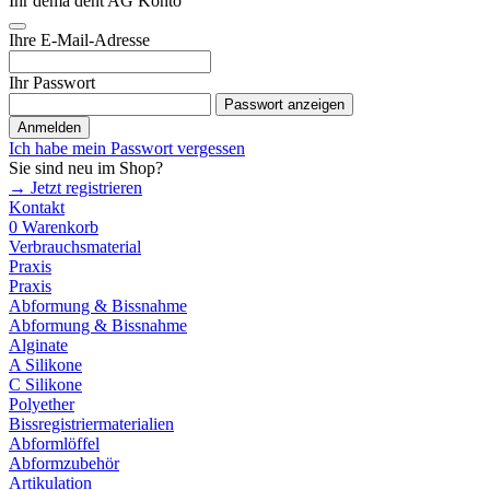
Ihr dema dent AG Konto
Ihre E-Mail-Adresse
Ihr Passwort
Passwort anzeigen
Anmelden
Ich habe mein Passwort vergessen
Sie sind neu im Shop?
→ Jetzt registrieren
Kontakt
0
Warenkorb
Verbrauchsmaterial
Praxis
Praxis
Abformung & Bissnahme
Abformung & Bissnahme
Alginate
A Silikone
C Silikone
Polyether
Bissregistriermaterialien
Abformlöffel
Abformzubehör
Artikulation