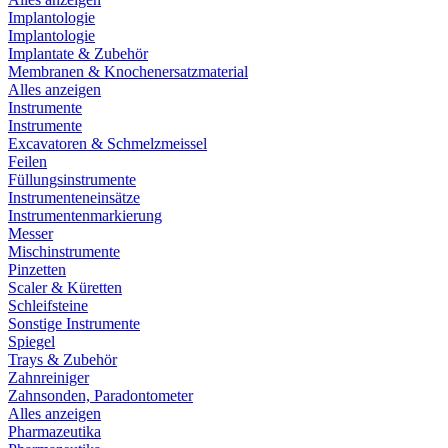
Implantologie
Implantologie
Implantate & Zubehör
Membranen & Knochenersatzmaterial
Alles anzeigen
Instrumente
Instrumente
Excavatoren & Schmelzmeissel
Feilen
Füllungsinstrumente
Instrumenteneinsätze
Instrumentenmarkierung
Messer
Mischinstrumente
Pinzetten
Scaler & Küretten
Schleifsteine
Sonstige Instrumente
Spiegel
Trays & Zubehör
Zahnreiniger
Zahnsonden, Paradontometer
Alles anzeigen
Pharmazeutika