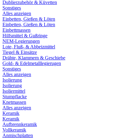
Dublierzubehör & Küvetten
Sonstiges
Alles anzeigen
Einbetten, Gießen & Löten
Einbetten, Gießen & Löten
Einbettmassen
Hilfsmittel & Gußringe
NEM-Legierungen
Lote, Fluß- & Abbeizmittel
Tiegel & Einsätze
Drähte, Klammern & Geschiebe
Gold- & Edelmetalllegierugen
Sonstiges
Alles anzeigen
Isolierung
Isolierung
Isoliermittel
Stumpflacke
Knetmassen
Alles anzeigen
Keramik
Keramik
Aufbrennkeramik
Vollkeramik
Anmischplatten