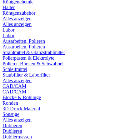
Röntgenchemie
Halter
Röntgenzubehör
Alles anzeigen
Alles anzeigen
Labor
Labor
Ausarbeiten, Polieren
Ausarbeiten, Polieren
Strahlmittel & Glanzstrahlmittel
Polierpasten & Elektrolyte
Polierer, Bürsten & Schwabbel
Schleifmittel
Staubfilter & Laborfilter
Alles anzeigen
CAD/CAM
CAD/CAM
Blöcke & Rohlinge
Ronden
3D Druck Material
Sonstige
Alles anzeigen
Dublieren
Dublieren
Dubliermassen