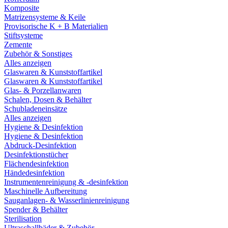
Komposite
Matrizensysteme & Keile
Provisorische K + B Materialien
Stiftsysteme
Zemente
Zubehör & Sonstiges
Alles anzeigen
Glaswaren & Kunststoffartikel
Glaswaren & Kunststoffartikel
Glas- & Porzellanwaren
Schalen, Dosen & Behälter
Schubladeneinsätze
Alles anzeigen
Hygiene & Desinfektion
Hygiene & Desinfektion
Abdruck-Desinfektion
Desinfektionstücher
Flächendesinfektion
Händedesinfektion
Instrumentenreinigung & -desinfektion
Maschinelle Aufbereitung
Sauganlagen- & Wasserlinienreinigung
Spender & Behälter
Sterilisation
Ultraschallbäder & Zubehör