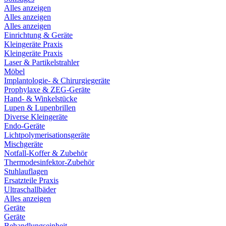
Alles anzeigen
Alles anzeigen
Alles anzeigen
Einrichtung & Geräte
Kleingeräte Praxis
Kleingeräte Praxis
Laser & Partikelstrahler
Möbel
Implantologie- & Chirurgiegeräte
Prophylaxe & ZEG-Geräte
Hand- & Winkelstücke
Lupen & Lupenbrillen
Diverse Kleingeräte
Endo-Geräte
Lichtpolymerisationsgeräte
Mischgeräte
Notfall-Koffer & Zubehör
Thermodesinfektor-Zubehör
Stuhlauflagen
Ersatzteile Praxis
Ultraschallbäder
Alles anzeigen
Geräte
Geräte
Behandlungseinheit