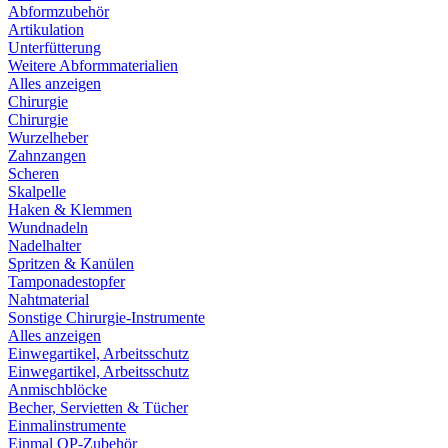
Abformzubehör
Artikulation
Unterfütterung
Weitere Abformmaterialien
Alles anzeigen
Chirurgie
Chirurgie
Wurzelheber
Zahnzangen
Scheren
Skalpelle
Haken & Klemmen
Wundnadeln
Nadelhalter
Spritzen & Kanülen
Tamponadestopfer
Nahtmaterial
Sonstige Chirurgie-Instrumente
Alles anzeigen
Einwegartikel, Arbeitsschutz
Einwegartikel, Arbeitsschutz
Anmischblöcke
Becher, Servietten & Tücher
Einmalinstrumente
Einmal OP-Zubehör