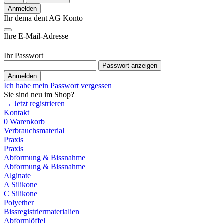
Anmelden
Ihr dema dent AG Konto
Ihre E-Mail-Adresse
Ihr Passwort
Passwort anzeigen
Anmelden
Ich habe mein Passwort vergessen
Sie sind neu im Shop?
→ Jetzt registrieren
Kontakt
0
Warenkorb
Verbrauchsmaterial
Praxis
Praxis
Abformung & Bissnahme
Abformung & Bissnahme
Alginate
A Silikone
C Silikone
Polyether
Bissregistriermaterialien
Abformlöffel