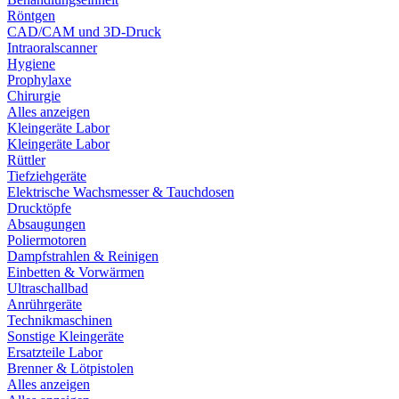
Röntgen
CAD/CAM und 3D-Druck
Intraoralscanner
Hygiene
Prophylaxe
Chirurgie
Alles anzeigen
Kleingeräte Labor
Kleingeräte Labor
Rüttler
Tiefziehgeräte
Elektrische Wachsmesser & Tauchdosen
Drucktöpfe
Absaugungen
Poliermotoren
Dampfstrahlen & Reinigen
Einbetten & Vorwärmen
Ultraschallbad
Anrührgeräte
Technikmaschinen
Sonstige Kleingeräte
Ersatzteile Labor
Brenner & Lötpistolen
Alles anzeigen