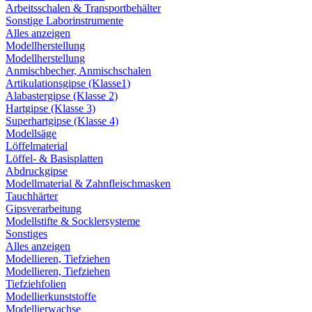
Arbeitsschalen & Transportbehälter
Sonstige Laborinstrumente
Alles anzeigen
Modellherstellung
Modellherstellung
Anmischbecher, Anmischschalen
Artikulationsgipse (Klasse1)
Alabastergipse (Klasse 2)
Hartgipse (Klasse 3)
Superhartgipse (Klasse 4)
Modellsäge
Löffelmaterial
Löffel- & Basisplatten
Abdruckgipse
Modellmaterial & Zahnfleischmasken
Tauchhärter
Gipsverarbeitung
Modellstifte & Socklersysteme
Sonstiges
Alles anzeigen
Modellieren, Tiefziehen
Modellieren, Tiefziehen
Tiefziehfolien
Modellierkunststoffe
Modellierwachse