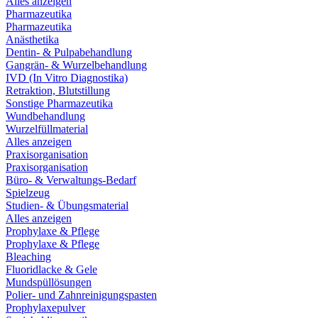
Alles anzeigen
Pharmazeutika
Pharmazeutika
Anästhetika
Dentin- & Pulpabehandlung
Gangrän- & Wurzelbehandlung
IVD (In Vitro Diagnostika)
Retraktion, Blutstillung
Sonstige Pharmazeutika
Wundbehandlung
Wurzelfüllmaterial
Alles anzeigen
Praxisorganisation
Praxisorganisation
Büro- & Verwaltungs-Bedarf
Spielzeug
Studien- & Übungsmaterial
Alles anzeigen
Prophylaxe & Pflege
Prophylaxe & Pflege
Bleaching
Fluoridlacke & Gele
Mundspüllösungen
Polier- und Zahnreinigungspasten
Prophylaxepulver