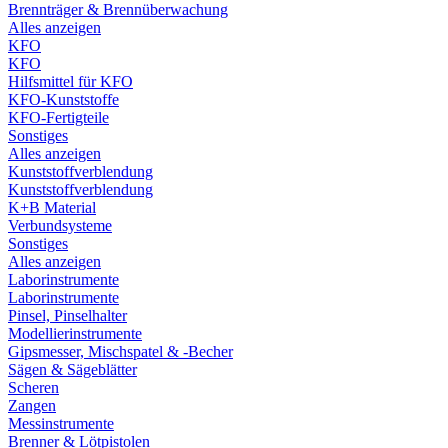
Brennträger & Brennüberwachung
Alles anzeigen
KFO
KFO
Hilfsmittel für KFO
KFO-Kunststoffe
KFO-Fertigteile
Sonstiges
Alles anzeigen
Kunststoffverblendung
Kunststoffverblendung
K+B Material
Verbundsysteme
Sonstiges
Alles anzeigen
Laborinstrumente
Laborinstrumente
Pinsel, Pinselhalter
Modellierinstrumente
Gipsmesser, Mischspatel & -Becher
Sägen & Sägeblätter
Scheren
Zangen
Messinstrumente
Brenner & Lötpistolen