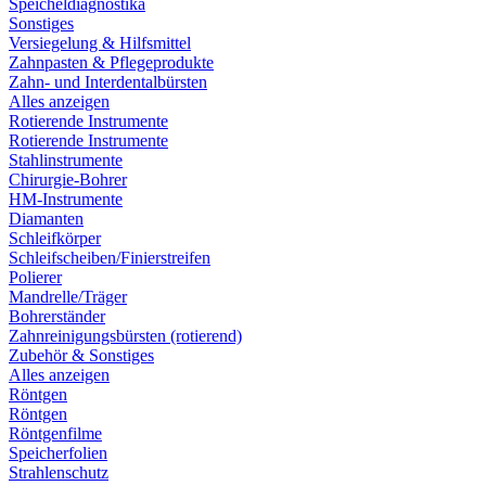
Speicheldiagnostika
Sonstiges
Versiegelung & Hilfsmittel
Zahnpasten & Pflegeprodukte
Zahn- und Interdentalbürsten
Alles anzeigen
Rotierende Instrumente
Rotierende Instrumente
Stahlinstrumente
Chirurgie-Bohrer
HM-Instrumente
Diamanten
Schleifkörper
Schleifscheiben/Finierstreifen
Polierer
Mandrelle/Träger
Bohrerständer
Zahnreinigungsbürsten (rotierend)
Zubehör & Sonstiges
Alles anzeigen
Röntgen
Röntgen
Röntgenfilme
Speicherfolien
Strahlenschutz