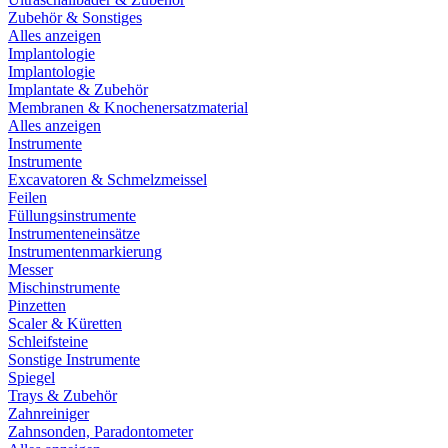
Zubehör & Sonstiges
Alles anzeigen
Implantologie
Implantologie
Implantate & Zubehör
Membranen & Knochenersatzmaterial
Alles anzeigen
Instrumente
Instrumente
Excavatoren & Schmelzmeissel
Feilen
Füllungsinstrumente
Instrumenteneinsätze
Instrumentenmarkierung
Messer
Mischinstrumente
Pinzetten
Scaler & Küretten
Schleifsteine
Sonstige Instrumente
Spiegel
Trays & Zubehör
Zahnreiniger
Zahnsonden, Paradontometer