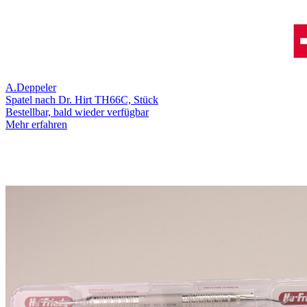
A.Deppeler
Spatel nach Dr. Hirt TH66C, Stück
Bestellbar, bald wieder verfügbar
Mehr erfahren