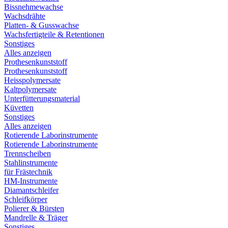
Bissnehmewachse
Wachsdrähte
Platten- & Gusswachse
Wachsfertigteile & Retentionen
Sonstiges
Alles anzeigen
Prothesenkunststoff
Prothesenkunststoff
Heisspolymersate
Kaltpolymersate
Unterfütterungsmaterial
Küvetten
Sonstiges
Alles anzeigen
Rotierende Laborinstrumente
Rotierende Laborinstrumente
Trennscheiben
Stahlinstrumente
für Frästechnik
HM-Instrumente
Diamantschleifer
Schleifkörper
Polierer & Bürsten
Mandrelle & Träger
Sonstiges