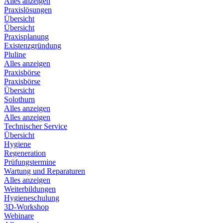
Alles anzeigen
Praxislösungen
Übersicht
Übersicht
Praxisplanung
Existenzgründung
Pluline
Alles anzeigen
Praxisbörse
Praxisbörse
Übersicht
Solothurn
Alles anzeigen
Alles anzeigen
Technischer Service
Übersicht
Hygiene
Regeneration
Prüfungstermine
Wartung und Reparaturen
Alles anzeigen
Weiterbildungen
Hygieneschulung
3D-Workshop
Webinare