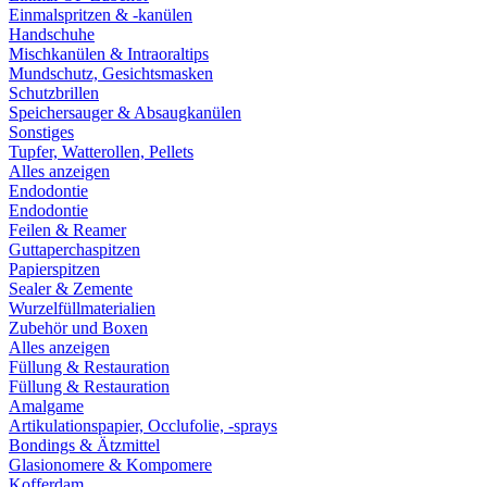
Einmalspritzen & -kanülen
Handschuhe
Mischkanülen & Intraoraltips
Mundschutz, Gesichtsmasken
Schutzbrillen
Speichersauger & Absaugkanülen
Sonstiges
Tupfer, Watterollen, Pellets
Alles anzeigen
Endodontie
Endodontie
Feilen & Reamer
Guttaperchaspitzen
Papierspitzen
Sealer & Zemente
Wurzelfüllmaterialien
Zubehör und Boxen
Alles anzeigen
Füllung & Restauration
Füllung & Restauration
Amalgame
Artikulationspapier, Occlufolie, -sprays
Bondings & Ätzmittel
Glasionomere & Kompomere
Kofferdam