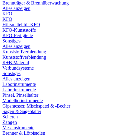
Brennträger & Brennüberwachung
Alles anzeigen
KFO
KFO
Hilfsmittel für KFO
KFO-Kunststoffe
KFO-Fertigteile
Sonstiges
Alles anzeigen
Kunststoffverblendung
Kunststoffverblendung
K+B Material
Verbundsysteme
Sonstiges
Alles anzeigen
Laborinstrumente
Laborinstrumente
Pinsel, Pinselhalter
Modellierinstrumente
Gipsmesser, Mischspatel & -Becher
Sägen & Sägeblätter
Scheren
Zangen
Messinstrumente
Brenner & Lötpistolen