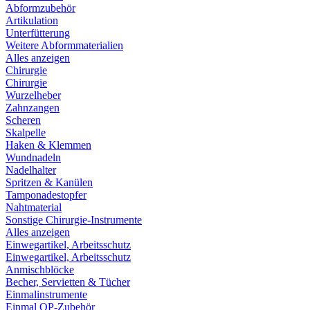
Abformzubehör
Artikulation
Unterfütterung
Weitere Abformmaterialien
Alles anzeigen
Chirurgie
Chirurgie
Wurzelheber
Zahnzangen
Scheren
Skalpelle
Haken & Klemmen
Wundnadeln
Nadelhalter
Spritzen & Kanülen
Tamponadestopfer
Nahtmaterial
Sonstige Chirurgie-Instrumente
Alles anzeigen
Einwegartikel, Arbeitsschutz
Einwegartikel, Arbeitsschutz
Anmischblöcke
Becher, Servietten & Tücher
Einmalinstrumente
Einmal OP-Zubehör