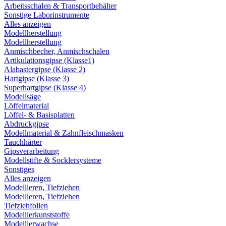
Arbeitsschalen & Transportbehälter
Sonstige Laborinstrumente
Alles anzeigen
Modellherstellung
Modellherstellung
Anmischbecher, Anmischschalen
Artikulationsgipse (Klasse1)
Alabastergipse (Klasse 2)
Hartgipse (Klasse 3)
Superhartgipse (Klasse 4)
Modellsäge
Löffelmaterial
Löffel- & Basisplatten
Abdruckgipse
Modellmaterial & Zahnfleischmasken
Tauchhärter
Gipsverarbeitung
Modellstifte & Socklersysteme
Sonstiges
Alles anzeigen
Modellieren, Tiefziehen
Modellieren, Tiefziehen
Tiefziehfolien
Modellierkunststoffe
Modellierwachse