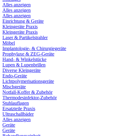
Alles anzeigen
Alles anzeigen
Alles anzeigen
Einrichtung & Geräte
Kleingeräte Praxis
Kleingeräte Praxis
Laser & Partikelstrahler
Möbel
Implantologie- & Chirurgiegeräte
Prophylaxe & ZEG-Geräte
Hand- & Winkelstücke
Lupen & Lupenbrillen
Diverse Kleingeräte
Endo-Geräte
Lichtpolymerisationsgeräte
Mischgeräte
Notfall-Koffer & Zubehör
Thermodesinfektor-Zubehör
Stuhlauflagen
Ersatzteile Praxis
Ultraschallbäder
Alles anzeigen
Geräte
Geräte
Behandlungseinheit