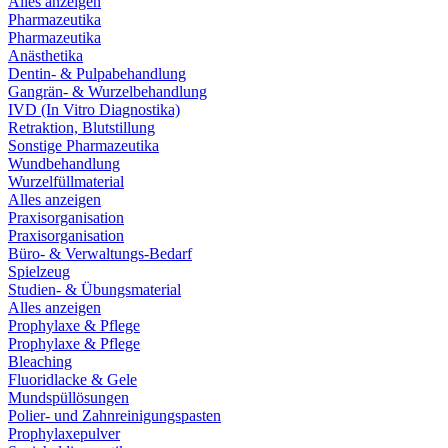
Alles anzeigen
Pharmazeutika
Pharmazeutika
Anästhetika
Dentin- & Pulpabehandlung
Gangrän- & Wurzelbehandlung
IVD (In Vitro Diagnostika)
Retraktion, Blutstillung
Sonstige Pharmazeutika
Wundbehandlung
Wurzelfüllmaterial
Alles anzeigen
Praxisorganisation
Praxisorganisation
Büro- & Verwaltungs-Bedarf
Spielzeug
Studien- & Übungsmaterial
Alles anzeigen
Prophylaxe & Pflege
Prophylaxe & Pflege
Bleaching
Fluoridlacke & Gele
Mundspüllösungen
Polier- und Zahnreinigungspasten
Prophylaxepulver