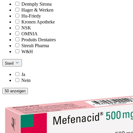
Dentsply Sirona
Hager & Werken
Hu-Friedy
Kronen Apotheke
NSK
OMNIA
Produits Dentaires
Streuli Pharma
W&H
Steril
Ja
Nein
50 anzeigen