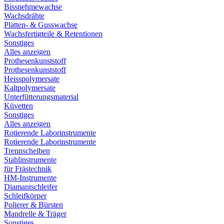
Bissnehmewachse
Wachsdrähte
Platten- & Gusswachse
Wachsfertigteile & Retentionen
Sonstiges
Alles anzeigen
Prothesenkunststoff
Prothesenkunststoff
Heisspolymersate
Kaltpolymersate
Unterfütterungsmaterial
Küvetten
Sonstiges
Alles anzeigen
Rotierende Laborinstrumente
Rotierende Laborinstrumente
Trennscheiben
Stahlinstrumente
für Frästechnik
HM-Instrumente
Diamantschleifer
Schleifkörper
Polierer & Bürsten
Mandrelle & Träger
Sonstiges