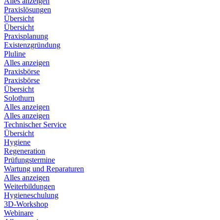
Alles anzeigen
Praxislösungen
Übersicht
Übersicht
Praxisplanung
Existenzgründung
Pluline
Alles anzeigen
Praxisbörse
Praxisbörse
Übersicht
Solothurn
Alles anzeigen
Alles anzeigen
Technischer Service
Übersicht
Hygiene
Regeneration
Prüfungstermine
Wartung und Reparaturen
Alles anzeigen
Weiterbildungen
Hygieneschulung
3D-Workshop
Webinare