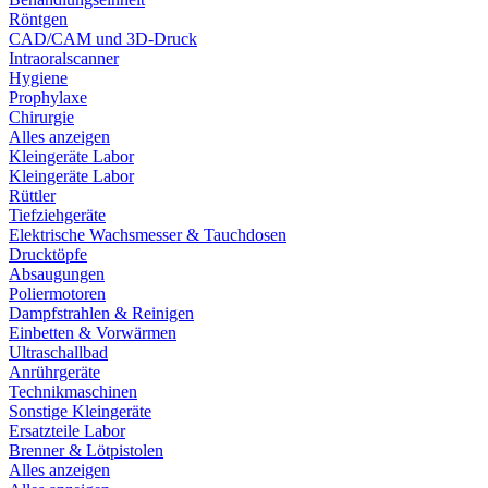
Röntgen
CAD/CAM und 3D-Druck
Intraoralscanner
Hygiene
Prophylaxe
Chirurgie
Alles anzeigen
Kleingeräte Labor
Kleingeräte Labor
Rüttler
Tiefziehgeräte
Elektrische Wachsmesser & Tauchdosen
Drucktöpfe
Absaugungen
Poliermotoren
Dampfstrahlen & Reinigen
Einbetten & Vorwärmen
Ultraschallbad
Anrührgeräte
Technikmaschinen
Sonstige Kleingeräte
Ersatzteile Labor
Brenner & Lötpistolen
Alles anzeigen