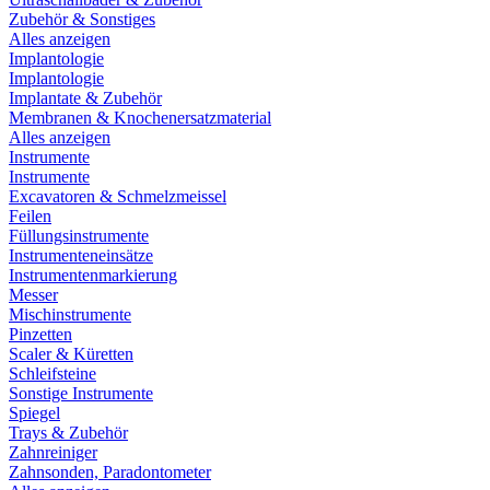
Zubehör & Sonstiges
Alles anzeigen
Implantologie
Implantologie
Implantate & Zubehör
Membranen & Knochenersatzmaterial
Alles anzeigen
Instrumente
Instrumente
Excavatoren & Schmelzmeissel
Feilen
Füllungsinstrumente
Instrumenteneinsätze
Instrumentenmarkierung
Messer
Mischinstrumente
Pinzetten
Scaler & Küretten
Schleifsteine
Sonstige Instrumente
Spiegel
Trays & Zubehör
Zahnreiniger
Zahnsonden, Paradontometer