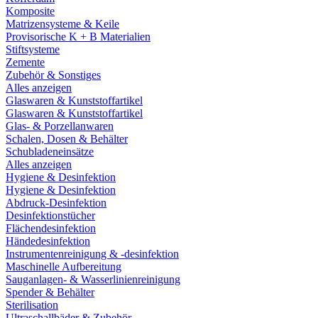
Komposite
Matrizensysteme & Keile
Provisorische K + B Materialien
Stiftsysteme
Zemente
Zubehör & Sonstiges
Alles anzeigen
Glaswaren & Kunststoffartikel
Glaswaren & Kunststoffartikel
Glas- & Porzellanwaren
Schalen, Dosen & Behälter
Schubladeneinsätze
Alles anzeigen
Hygiene & Desinfektion
Hygiene & Desinfektion
Abdruck-Desinfektion
Desinfektionstücher
Flächendesinfektion
Händedesinfektion
Instrumentenreinigung & -desinfektion
Maschinelle Aufbereitung
Sauganlagen- & Wasserlinienreinigung
Spender & Behälter
Sterilisation
Ultraschallbäder & Zubehör