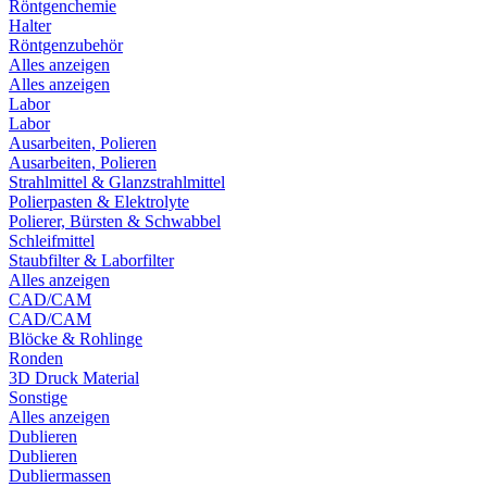
Röntgenchemie
Halter
Röntgenzubehör
Alles anzeigen
Alles anzeigen
Labor
Labor
Ausarbeiten, Polieren
Ausarbeiten, Polieren
Strahlmittel & Glanzstrahlmittel
Polierpasten & Elektrolyte
Polierer, Bürsten & Schwabbel
Schleifmittel
Staubfilter & Laborfilter
Alles anzeigen
CAD/CAM
CAD/CAM
Blöcke & Rohlinge
Ronden
3D Druck Material
Sonstige
Alles anzeigen
Dublieren
Dublieren
Dubliermassen