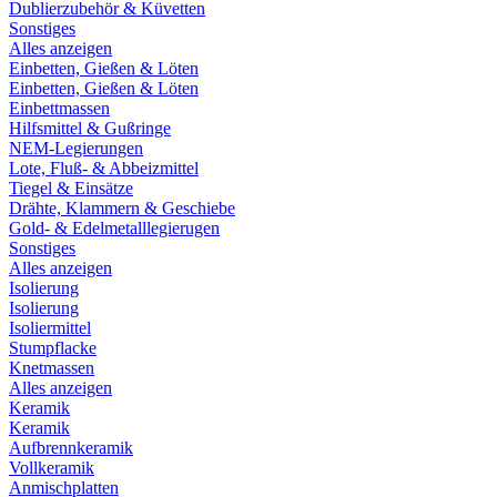
Dublierzubehör & Küvetten
Sonstiges
Alles anzeigen
Einbetten, Gießen & Löten
Einbetten, Gießen & Löten
Einbettmassen
Hilfsmittel & Gußringe
NEM-Legierungen
Lote, Fluß- & Abbeizmittel
Tiegel & Einsätze
Drähte, Klammern & Geschiebe
Gold- & Edelmetalllegierugen
Sonstiges
Alles anzeigen
Isolierung
Isolierung
Isoliermittel
Stumpflacke
Knetmassen
Alles anzeigen
Keramik
Keramik
Aufbrennkeramik
Vollkeramik
Anmischplatten