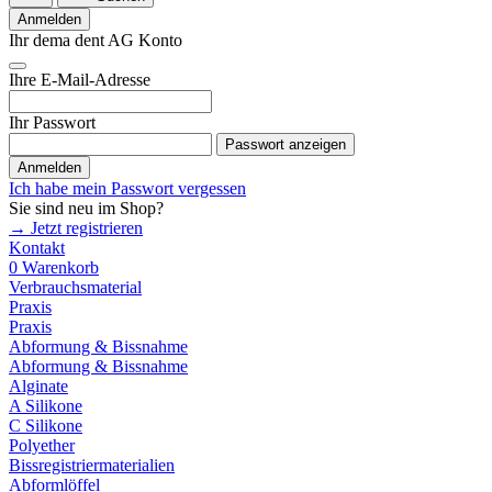
Anmelden
Ihr dema dent AG Konto
Ihre E-Mail-Adresse
Ihr Passwort
Passwort anzeigen
Anmelden
Ich habe mein Passwort vergessen
Sie sind neu im Shop?
→ Jetzt registrieren
Kontakt
0
Warenkorb
Verbrauchsmaterial
Praxis
Praxis
Abformung & Bissnahme
Abformung & Bissnahme
Alginate
A Silikone
C Silikone
Polyether
Bissregistriermaterialien
Abformlöffel