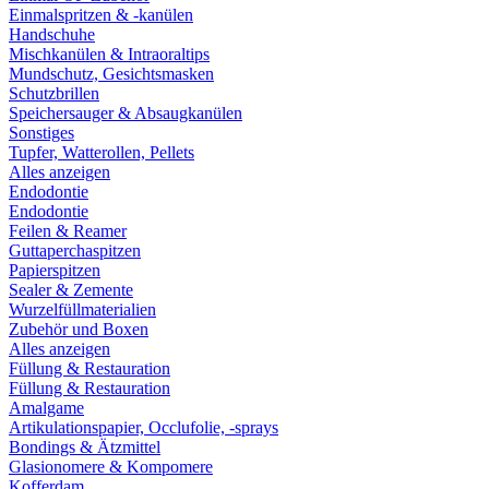
Einmalspritzen & -kanülen
Handschuhe
Mischkanülen & Intraoraltips
Mundschutz, Gesichtsmasken
Schutzbrillen
Speichersauger & Absaugkanülen
Sonstiges
Tupfer, Watterollen, Pellets
Alles anzeigen
Endodontie
Endodontie
Feilen & Reamer
Guttaperchaspitzen
Papierspitzen
Sealer & Zemente
Wurzelfüllmaterialien
Zubehör und Boxen
Alles anzeigen
Füllung & Restauration
Füllung & Restauration
Amalgame
Artikulationspapier, Occlufolie, -sprays
Bondings & Ätzmittel
Glasionomere & Kompomere
Kofferdam