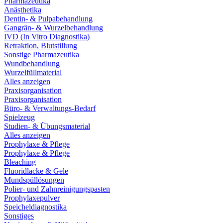
Pharmazeutika
Anästhetika
Dentin- & Pulpabehandlung
Gangrän- & Wurzelbehandlung
IVD (In Vitro Diagnostika)
Retraktion, Blutstillung
Sonstige Pharmazeutika
Wundbehandlung
Wurzelfüllmaterial
Alles anzeigen
Praxisorganisation
Praxisorganisation
Büro- & Verwaltungs-Bedarf
Spielzeug
Studien- & Übungsmaterial
Alles anzeigen
Prophylaxe & Pflege
Prophylaxe & Pflege
Bleaching
Fluoridlacke & Gele
Mundspüllösungen
Polier- und Zahnreinigungspasten
Prophylaxepulver
Speicheldiagnostika
Sonstiges