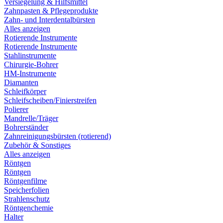
Versiegelung & Hilfsmittel
Zahnpasten & Pflegeprodukte
Zahn- und Interdentalbürsten
Alles anzeigen
Rotierende Instrumente
Rotierende Instrumente
Stahlinstrumente
Chirurgie-Bohrer
HM-Instrumente
Diamanten
Schleifkörper
Schleifscheiben/Finierstreifen
Polierer
Mandrelle/Träger
Bohrerständer
Zahnreinigungsbürsten (rotierend)
Zubehör & Sonstiges
Alles anzeigen
Röntgen
Röntgen
Röntgenfilme
Speicherfolien
Strahlenschutz
Röntgenchemie
Halter