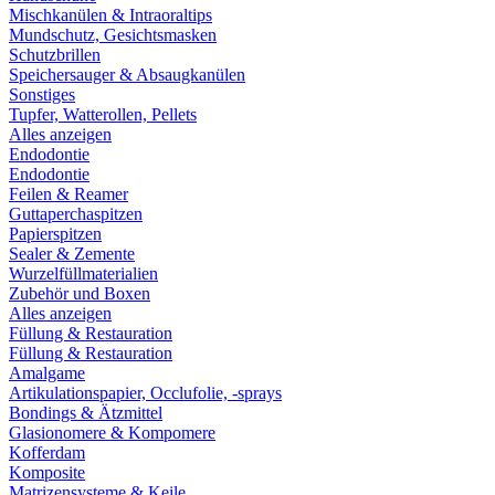
Mischkanülen & Intraoraltips
Mundschutz, Gesichtsmasken
Schutzbrillen
Speichersauger & Absaugkanülen
Sonstiges
Tupfer, Watterollen, Pellets
Alles anzeigen
Endodontie
Endodontie
Feilen & Reamer
Guttaperchaspitzen
Papierspitzen
Sealer & Zemente
Wurzelfüllmaterialien
Zubehör und Boxen
Alles anzeigen
Füllung & Restauration
Füllung & Restauration
Amalgame
Artikulationspapier, Occlufolie, -sprays
Bondings & Ätzmittel
Glasionomere & Kompomere
Kofferdam
Komposite
Matrizensysteme & Keile