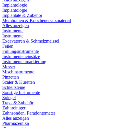
Implantologie
Implantologie
Implantate & Zubehör
Membranen & Knochenersatzmaterial
Alles anzeigen
Instrumente
Instrumente
Excavatoren & Schmelzmeissel
Feilen
Füllungsinstrumente
Instrumenteneinsätze
Instrumentenmarkierung
Messer
Mischinstrumente
Pinzetten
Scaler & Küretten
Schleifsteine
Sonstige Instrumente
Spiegel
Trays & Zubehör
Zahnreiniger
Zahnsonden, Paradontometer
Alles anzeigen
Pharmazeutika