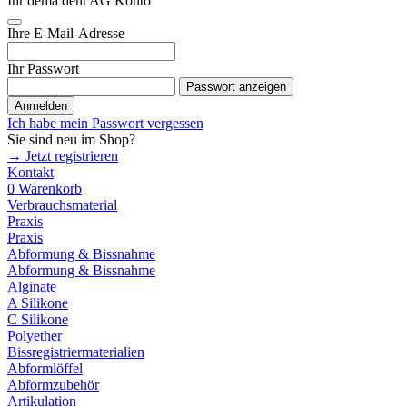
Ihr dema dent AG Konto
Ihre E-Mail-Adresse
Ihr Passwort
Passwort anzeigen
Anmelden
Ich habe mein Passwort vergessen
Sie sind neu im Shop?
→ Jetzt registrieren
Kontakt
0
Warenkorb
Verbrauchsmaterial
Praxis
Praxis
Abformung & Bissnahme
Abformung & Bissnahme
Alginate
A Silikone
C Silikone
Polyether
Bissregistriermaterialien
Abformlöffel
Abformzubehör
Artikulation