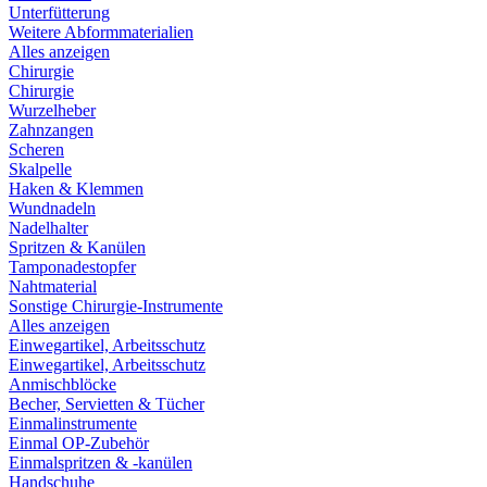
Unterfütterung
Weitere Abformmaterialien
Alles anzeigen
Chirurgie
Chirurgie
Wurzelheber
Zahnzangen
Scheren
Skalpelle
Haken & Klemmen
Wundnadeln
Nadelhalter
Spritzen & Kanülen
Tamponadestopfer
Nahtmaterial
Sonstige Chirurgie-Instrumente
Alles anzeigen
Einwegartikel, Arbeitsschutz
Einwegartikel, Arbeitsschutz
Anmischblöcke
Becher, Servietten & Tücher
Einmalinstrumente
Einmal OP-Zubehör
Einmalspritzen & -kanülen
Handschuhe