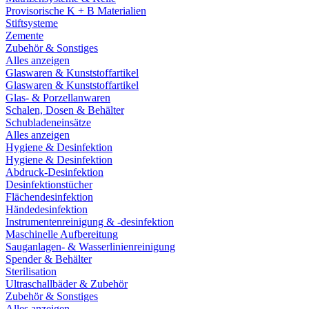
Provisorische K + B Materialien
Stiftsysteme
Zemente
Zubehör & Sonstiges
Alles anzeigen
Glaswaren & Kunststoffartikel
Glaswaren & Kunststoffartikel
Glas- & Porzellanwaren
Schalen, Dosen & Behälter
Schubladeneinsätze
Alles anzeigen
Hygiene & Desinfektion
Hygiene & Desinfektion
Abdruck-Desinfektion
Desinfektionstücher
Flächendesinfektion
Händedesinfektion
Instrumentenreinigung & -desinfektion
Maschinelle Aufbereitung
Sauganlagen- & Wasserlinienreinigung
Spender & Behälter
Sterilisation
Ultraschallbäder & Zubehör
Zubehör & Sonstiges
Alles anzeigen