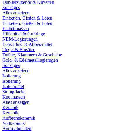
Dublierzubehör & Küvetten
Sonstiges
Alles anzeigen
Einbetten, Gießen & Löten
Einbetten, Gießen & Löten
Einbettmassen
Hilfsmittel & Gußringe
NEM-Legierungen
Lote, Fluß- & Abbeizmittel
Tiegel & Einsätze
Drähte, Klammern & Geschiebe
Gold- & Edelmetalllegierugen
Sonstiges
Alles anzeigen
Isolierung
Isolierung
Isoliermittel
Stumpflacke
Knetmassen
Alles anzeigen
Keramik
Keramik
Aufbrennkeramik
Vollkeramik
Anmischplatten