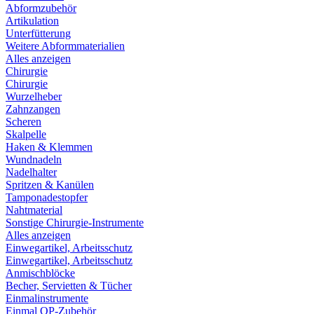
Abformzubehör
Artikulation
Unterfütterung
Weitere Abformmaterialien
Alles anzeigen
Chirurgie
Chirurgie
Wurzelheber
Zahnzangen
Scheren
Skalpelle
Haken & Klemmen
Wundnadeln
Nadelhalter
Spritzen & Kanülen
Tamponadestopfer
Nahtmaterial
Sonstige Chirurgie-Instrumente
Alles anzeigen
Einwegartikel, Arbeitsschutz
Einwegartikel, Arbeitsschutz
Anmischblöcke
Becher, Servietten & Tücher
Einmalinstrumente
Einmal OP-Zubehör