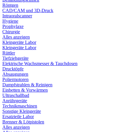
Röntgen
CAD/CAM und 3D-Druck
Intraoralscanner
Hygiene
Prophylaxe
Chirurgie
Alles anzeigen
Kleingeräte Labor
Kleingeräte Labor
Rüttler
Tiefziehgeräte
Elektrische Wachsmesser & Tauchdosen
Drucktöpfe
Absaugungen
Poliermotoren
Dampfstrahlen & Reinigen
Einbetten & Vorwärmen
Ultraschallbad
Anrührgeräte
Technikmaschinen
Sonstige Kleingeräte
Ersatzteile Labor
Brenner & Lötpistolen
Alles anzeigen