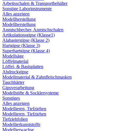
Arbeitsschalen & Transportbehälter
Sonstige Laborinstrumente
Alles anzeigen
Modellherstellung
Modellherstellung
Anmischbecher, Anmischschalen
Artikulationsgipse (Klasse1)
Alabastergipse (Klasse 2)
Hartgipse (Klasse 3)
Superhartgipse (Klasse 4)
Modellsäge
Löffelmaterial
Löffel- & Basisplatten
Abdruckgipse
Modellmaterial & Zahnfleischmasken
Tauchhärter
Gipsverarbeitung
Modellstifte & Socklersysteme
Sonstiges
Alles anzeigen
Modellieren, Tiefziehen
Modellieren, Tiefziehen
Tiefziehfolien
Modellierkunststoffe
Modellierwachse