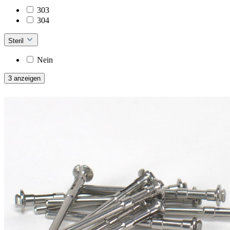
303
304
Steril
Nein
3 anzeigen