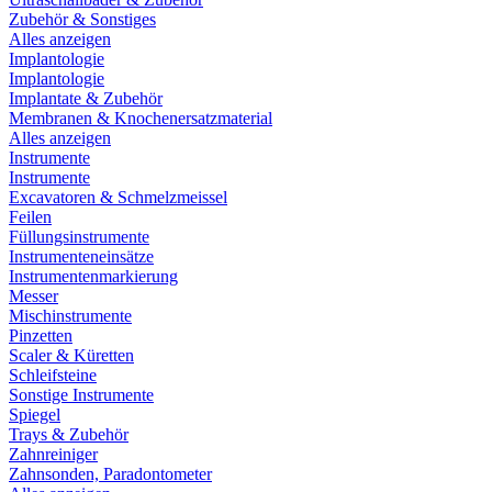
Zubehör & Sonstiges
Alles anzeigen
Implantologie
Implantologie
Implantate & Zubehör
Membranen & Knochenersatzmaterial
Alles anzeigen
Instrumente
Instrumente
Excavatoren & Schmelzmeissel
Feilen
Füllungsinstrumente
Instrumenteneinsätze
Instrumentenmarkierung
Messer
Mischinstrumente
Pinzetten
Scaler & Küretten
Schleifsteine
Sonstige Instrumente
Spiegel
Trays & Zubehör
Zahnreiniger
Zahnsonden, Paradontometer