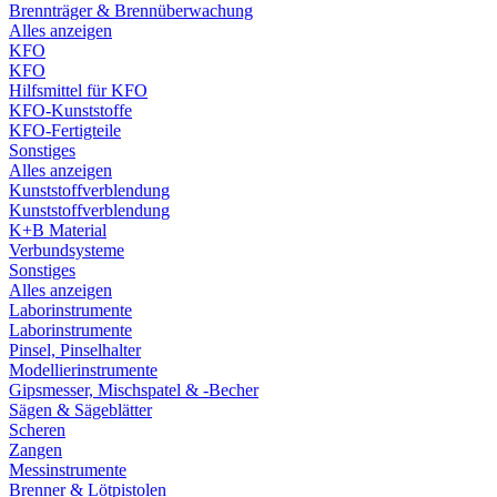
Brennträger & Brennüberwachung
Alles anzeigen
KFO
KFO
Hilfsmittel für KFO
KFO-Kunststoffe
KFO-Fertigteile
Sonstiges
Alles anzeigen
Kunststoffverblendung
Kunststoffverblendung
K+B Material
Verbundsysteme
Sonstiges
Alles anzeigen
Laborinstrumente
Laborinstrumente
Pinsel, Pinselhalter
Modellierinstrumente
Gipsmesser, Mischspatel & -Becher
Sägen & Sägeblätter
Scheren
Zangen
Messinstrumente
Brenner & Lötpistolen