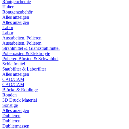
Röntgenchemie
Halter
Röntgenzubehör
Alles anzeigen
Alles anzeigen
Labor
Labor
Ausarbeiten, Polieren
Ausarbeiten, Polieren
Strahlmittel & Glanzstrahlmittel
Polierpasten & Elektrolyte
Polierer, Bürsten & Schwabbel
Schleifmittel
Staubfilter & Laborfilter
Alles anzeigen
CAD/CAM
CAD/CAM
Blöcke & Rohlinge
Ronden
3D Druck Material
Sonstige
Alles anzeigen
Dublieren
Dublieren
Dubliermassen