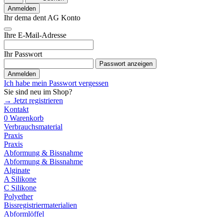
Anmelden
Ihr dema dent AG Konto
Ihre E-Mail-Adresse
Ihr Passwort
Passwort anzeigen
Anmelden
Ich habe mein Passwort vergessen
Sie sind neu im Shop?
→ Jetzt registrieren
Kontakt
0
Warenkorb
Verbrauchsmaterial
Praxis
Praxis
Abformung & Bissnahme
Abformung & Bissnahme
Alginate
A Silikone
C Silikone
Polyether
Bissregistriermaterialien
Abformlöffel