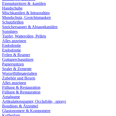
Einmalspritzen & -kanülen
Handschuhe
Mischkanülen & Intraoraltips
Mundschutz, Gesichtsmasken
Schutzbrillen
Speichersauger & Absaugkanülen
Sonstiges
Tupfer, Watterollen, Pellets
Alles anzeigen
Endodontie
Endodontie
Feilen & Reamer
Guttaperchaspitzen
Papierspitzen
Sealer & Zemente
Wurzelfüllmaterialien
Zubehör und Boxen
Alles anzeigen
Füllung & Restauration
Füllung & Restauration
Amalgame
Artikulationspapier, Occlufolie, -sprays
Bondings & Ätzmittel
Glasionomere & Kompomere
Kofferdam