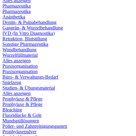
Alles anzeigen
Pharmazeutika
Pharmazeutika
Anästhetika
Dentin- & Pulpabehandlung
Gangrän- & Wurzelbehandlung
IVD (In Vitro Diagnostika)
Retraktion, Blutstillung
Sonstige Pharmazeutika
Wundbehandlung
Wurzelfüllmaterial
Alles anzeigen
Praxisorganisation
Praxisorganisation
Büro- & Verwaltungs-Bedarf
Spielzeug
Studien- & Übungsmaterial
Alles anzeigen
Prophylaxe & Pflege
Prophylaxe & Pflege
Bleaching
Fluoridlacke & Gele
Mundspüllösungen
Polier- und Zahnreinigungspasten
Prophylaxepulver