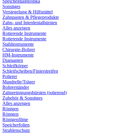
Speicheldiagnostika
Sonstiges
Versiegelung & Hilfsmittel
Zahnpasten & Pflegeprodukte
Zahn- und Interdentalbürsten
Alles anzeigen
Rotierende Instrumente
Rotierende Instrumente
Stahlinstrumente
Chirurgie-Bohrer
HM-Instrumente
Diamanten
Schleifkörper
Schleifscheiben/Finierstreifen
Polierer
Mandrelle/Träger
Bohrerständer
Zahnreinigungsbürsten (rotierend)
Zubehör & Sonstiges
Alles anzeigen
Röntgen
Röntgen
Röntgenfilme
Speicherfolien
Strahlenschutz