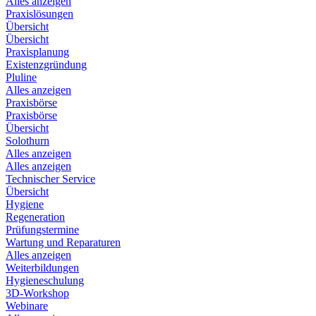
Alles anzeigen
Praxislösungen
Übersicht
Übersicht
Praxisplanung
Existenzgründung
Pluline
Alles anzeigen
Praxisbörse
Praxisbörse
Übersicht
Solothurn
Alles anzeigen
Alles anzeigen
Technischer Service
Übersicht
Hygiene
Regeneration
Prüfungstermine
Wartung und Reparaturen
Alles anzeigen
Weiterbildungen
Hygieneschulung
3D-Workshop
Webinare