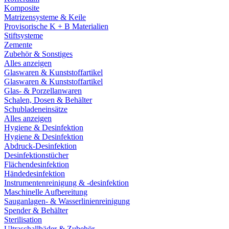
Komposite
Matrizensysteme & Keile
Provisorische K + B Materialien
Stiftsysteme
Zemente
Zubehör & Sonstiges
Alles anzeigen
Glaswaren & Kunststoffartikel
Glaswaren & Kunststoffartikel
Glas- & Porzellanwaren
Schalen, Dosen & Behälter
Schubladeneinsätze
Alles anzeigen
Hygiene & Desinfektion
Hygiene & Desinfektion
Abdruck-Desinfektion
Desinfektionstücher
Flächendesinfektion
Händedesinfektion
Instrumentenreinigung & -desinfektion
Maschinelle Aufbereitung
Sauganlagen- & Wasserlinienreinigung
Spender & Behälter
Sterilisation
Ultraschallbäder & Zubehör