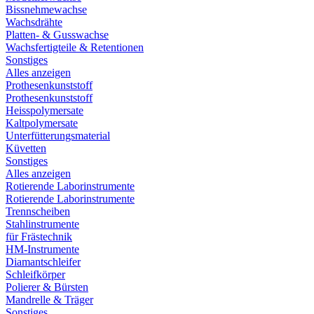
Bissnehmewachse
Wachsdrähte
Platten- & Gusswachse
Wachsfertigteile & Retentionen
Sonstiges
Alles anzeigen
Prothesenkunststoff
Prothesenkunststoff
Heisspolymersate
Kaltpolymersate
Unterfütterungsmaterial
Küvetten
Sonstiges
Alles anzeigen
Rotierende Laborinstrumente
Rotierende Laborinstrumente
Trennscheiben
Stahlinstrumente
für Frästechnik
HM-Instrumente
Diamantschleifer
Schleifkörper
Polierer & Bürsten
Mandrelle & Träger
Sonstiges