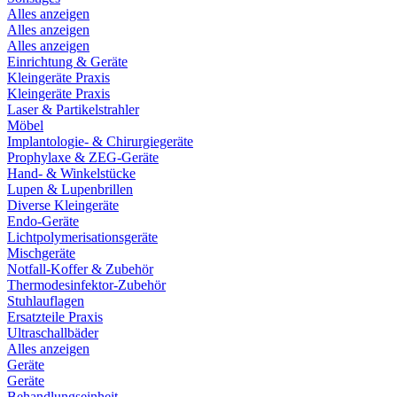
Alles anzeigen
Alles anzeigen
Alles anzeigen
Einrichtung & Geräte
Kleingeräte Praxis
Kleingeräte Praxis
Laser & Partikelstrahler
Möbel
Implantologie- & Chirurgiegeräte
Prophylaxe & ZEG-Geräte
Hand- & Winkelstücke
Lupen & Lupenbrillen
Diverse Kleingeräte
Endo-Geräte
Lichtpolymerisationsgeräte
Mischgeräte
Notfall-Koffer & Zubehör
Thermodesinfektor-Zubehör
Stuhlauflagen
Ersatzteile Praxis
Ultraschallbäder
Alles anzeigen
Geräte
Geräte
Behandlungseinheit