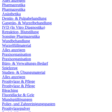
Alles anzeigen
Pharmazeutika
Pharmazeutika
Anästhetika
Dentin- & Pulpabehandlung
Gangrän- & Wurzelbehandlung
IVD (In Vitro Diagnostika)
Retraktion, Blutstillung
Sonstige Pharmazeutika
Wundbehandlung
Wurzelfüllmaterial
Alles anzeigen
Praxisorganisation
Praxisorganisation
Büro- & Verwaltungs-Bedarf
Spielzeug
Studien- & Übungsmaterial
Alles anzeigen
Prophylaxe & Pflege
Prophylaxe & Pflege
Bleaching
Fluoridlacke & Gele
Mundspüllösungen
Polier- und Zahnreinigungspasten
Prophylaxepulver