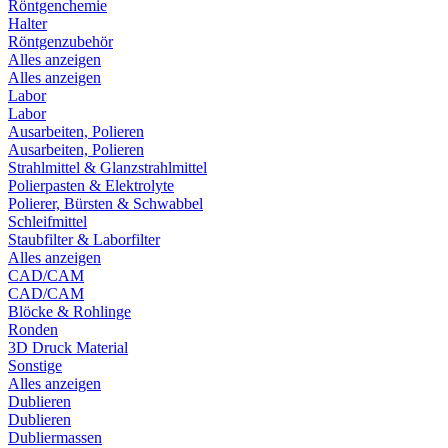
Röntgenchemie
Halter
Röntgenzubehör
Alles anzeigen
Alles anzeigen
Labor
Labor
Ausarbeiten, Polieren
Ausarbeiten, Polieren
Strahlmittel & Glanzstrahlmittel
Polierpasten & Elektrolyte
Polierer, Bürsten & Schwabbel
Schleifmittel
Staubfilter & Laborfilter
Alles anzeigen
CAD/CAM
CAD/CAM
Blöcke & Rohlinge
Ronden
3D Druck Material
Sonstige
Alles anzeigen
Dublieren
Dublieren
Dubliermassen