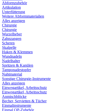
Abformzubehör
Artikulation
Unterfütterung
Weitere Abformmaterialien
Alles anzeigen
Chirurgie
Chirurgie
Wurzelheber
Zahnzangen
Scheren
Skalpelle
Haken & Klemmen
Wundnadeln
Nadelhalter
Spritzen & Kanülen
Tamponadestopfer
Nahtmaterial
Sonstige Chirurgie-Instrumente
Alles anzeigen
Einwegartikel, Arbeitsschutz
Einwegartikel, Arbeitsschutz
Anmischblöcke
Becher, Servietten & Tücher
Einmalinstrumente
Einmal OP-Zubehör