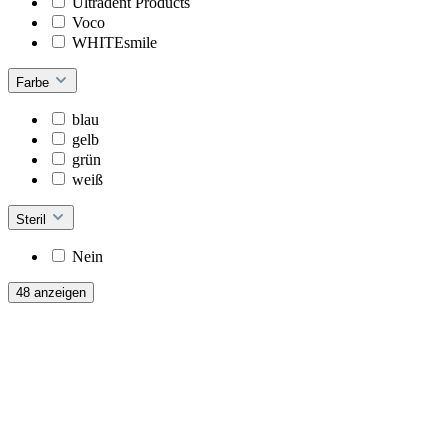
Ultradent Products
Voco
WHITEsmile
Farbe
blau
gelb
grün
weiß
Steril
Nein
48 anzeigen