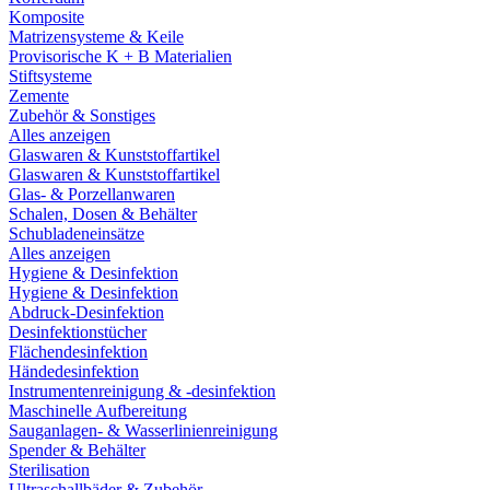
Komposite
Matrizensysteme & Keile
Provisorische K + B Materialien
Stiftsysteme
Zemente
Zubehör & Sonstiges
Alles anzeigen
Glaswaren & Kunststoffartikel
Glaswaren & Kunststoffartikel
Glas- & Porzellanwaren
Schalen, Dosen & Behälter
Schubladeneinsätze
Alles anzeigen
Hygiene & Desinfektion
Hygiene & Desinfektion
Abdruck-Desinfektion
Desinfektionstücher
Flächendesinfektion
Händedesinfektion
Instrumentenreinigung & -desinfektion
Maschinelle Aufbereitung
Sauganlagen- & Wasserlinienreinigung
Spender & Behälter
Sterilisation
Ultraschallbäder & Zubehör