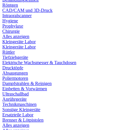
Röntgen
CAD/CAM und 3D-Druck
Intraoralscanner
Hygiene
Prophylaxe
Chirurgie
Alles anzeigen
Kleingeräte Labor
Kleingeräte Labor
Rüttler
Tiefziehgeräte
Elektrische Wachsmesser & Tauchdosen
Drucktöpfe
Absaugungen
Poliermotoren
Dampfstrahlen & Reinigen
Einbetten & Vorwärmen
Ultraschallbad
Anrührgeräte
Technikmaschinen
Sonstige Kleingeräte
Ersatzteile Labor
Brenner & Lötpistolen
Alles anzeigen