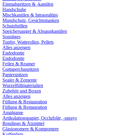
Einmalspritzen & -kanülen
Handschuhe
Mischkanülen & Intraoraltips
Mundschutz, Gesichtsmasken
Schutzbrillen
Speichersauger & Absaugkanülen
Sonstiges
Tupfer, Watterollen, Pellets
Alles anzeigen
Endodontie
Endodontie
Feilen & Reamer
Guttaperchaspitzen
Papierspitzen
Sealer & Zemente
Wurzelfüllmaterialien
Zubehör und Boxen
Alles anzeigen
Füllung & Restauration
Füllung & Restauration
Amalgame
Artikulationspapier, Occlufolie, -sprays
Bondings & Ätzmittel
Glasionomere & Kompomere
Kofferdam