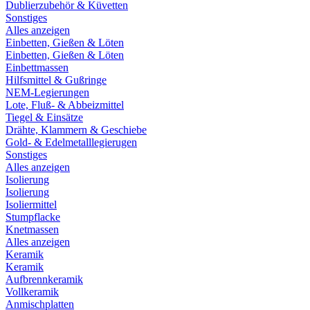
Dublierzubehör & Küvetten
Sonstiges
Alles anzeigen
Einbetten, Gießen & Löten
Einbetten, Gießen & Löten
Einbettmassen
Hilfsmittel & Gußringe
NEM-Legierungen
Lote, Fluß- & Abbeizmittel
Tiegel & Einsätze
Drähte, Klammern & Geschiebe
Gold- & Edelmetalllegierugen
Sonstiges
Alles anzeigen
Isolierung
Isolierung
Isoliermittel
Stumpflacke
Knetmassen
Alles anzeigen
Keramik
Keramik
Aufbrennkeramik
Vollkeramik
Anmischplatten