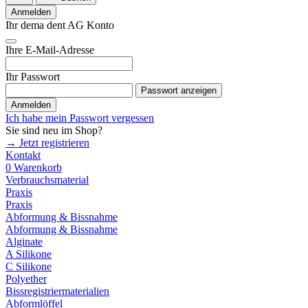
Anmelden
Ihr dema dent AG Konto
Ihre E-Mail-Adresse
Ihr Passwort
Passwort anzeigen
Anmelden
Ich habe mein Passwort vergessen
Sie sind neu im Shop?
→ Jetzt registrieren
Kontakt
0
Warenkorb
Verbrauchsmaterial
Praxis
Praxis
Abformung & Bissnahme
Abformung & Bissnahme
Alginate
A Silikone
C Silikone
Polyether
Bissregistriermaterialien
Abformlöffel