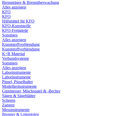
Brennträger & Brennüberwachung
Alles anzeigen
KFO
KFO
Hilfsmittel für KFO
KFO-Kunststoffe
KFO-Fertigteile
Sonstiges
Alles anzeigen
Kunststoffverblendung
Kunststoffverblendung
K+B Material
Verbundsysteme
Sonstiges
Alles anzeigen
Laborinstrumente
Laborinstrumente
Pinsel, Pinselhalter
Modellierinstrumente
Gipsmesser, Mischspatel & -Becher
Sägen & Sägeblätter
Scheren
Zangen
Messinstrumente
Brenner & Lötpistolen