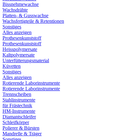
Bissnehmewachse
Wachsdrähte
Platten- & Gusswachse
Wachsfertigteile & Retentionen
Sonstiges
Alles anzeigen
Prothesenkunststoff
Prothesenkunststoff
Heisspolymersate
Kaltpolymersate
Unterfütterungsmaterial
Küvetten
Sonstiges
Alles anzeigen
Rotierende Laborinstrumente
Rotierende Laborinstrumente
Trennscheiben
Stahlinstrumente
für Frästechnik
HM-Instrumente
Diamantschleifer
Schleifkörper
Polierer & Bürsten
Mandrelle & Träger
Sonstiges