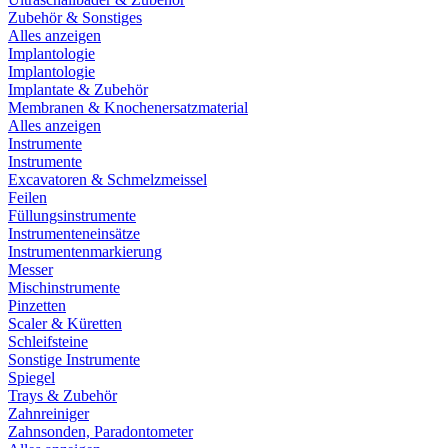
Zubehör & Sonstiges
Alles anzeigen
Implantologie
Implantologie
Implantate & Zubehör
Membranen & Knochenersatzmaterial
Alles anzeigen
Instrumente
Instrumente
Excavatoren & Schmelzmeissel
Feilen
Füllungsinstrumente
Instrumenteneinsätze
Instrumentenmarkierung
Messer
Mischinstrumente
Pinzetten
Scaler & Küretten
Schleifsteine
Sonstige Instrumente
Spiegel
Trays & Zubehör
Zahnreiniger
Zahnsonden, Paradontometer