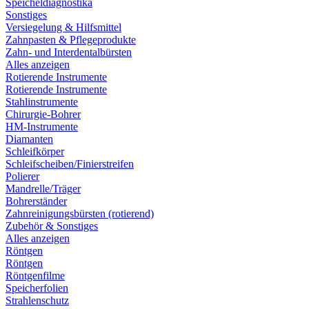
Speicheldiagnostika
Sonstiges
Versiegelung & Hilfsmittel
Zahnpasten & Pflegeprodukte
Zahn- und Interdentalbürsten
Alles anzeigen
Rotierende Instrumente
Rotierende Instrumente
Stahlinstrumente
Chirurgie-Bohrer
HM-Instrumente
Diamanten
Schleifkörper
Schleifscheiben/Finierstreifen
Polierer
Mandrelle/Träger
Bohrerständer
Zahnreinigungsbürsten (rotierend)
Zubehör & Sonstiges
Alles anzeigen
Röntgen
Röntgen
Röntgenfilme
Speicherfolien
Strahlenschutz