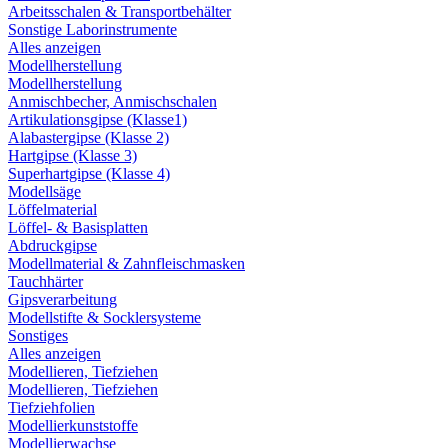
Arbeitsschalen & Transportbehälter
Sonstige Laborinstrumente
Alles anzeigen
Modellherstellung
Modellherstellung
Anmischbecher, Anmischschalen
Artikulationsgipse (Klasse1)
Alabastergipse (Klasse 2)
Hartgipse (Klasse 3)
Superhartgipse (Klasse 4)
Modellsäge
Löffelmaterial
Löffel- & Basisplatten
Abdruckgipse
Modellmaterial & Zahnfleischmasken
Tauchhärter
Gipsverarbeitung
Modellstifte & Socklersysteme
Sonstiges
Alles anzeigen
Modellieren, Tiefziehen
Modellieren, Tiefziehen
Tiefziehfolien
Modellierkunststoffe
Modellierwachse