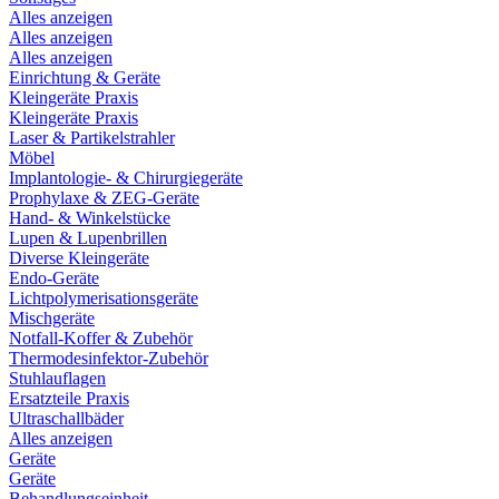
Alles anzeigen
Alles anzeigen
Alles anzeigen
Einrichtung & Geräte
Kleingeräte Praxis
Kleingeräte Praxis
Laser & Partikelstrahler
Möbel
Implantologie- & Chirurgiegeräte
Prophylaxe & ZEG-Geräte
Hand- & Winkelstücke
Lupen & Lupenbrillen
Diverse Kleingeräte
Endo-Geräte
Lichtpolymerisationsgeräte
Mischgeräte
Notfall-Koffer & Zubehör
Thermodesinfektor-Zubehör
Stuhlauflagen
Ersatzteile Praxis
Ultraschallbäder
Alles anzeigen
Geräte
Geräte
Behandlungseinheit