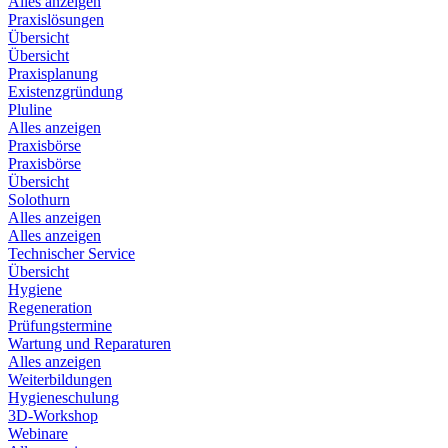
Alles anzeigen
Praxislösungen
Übersicht
Übersicht
Praxisplanung
Existenzgründung
Pluline
Alles anzeigen
Praxisbörse
Praxisbörse
Übersicht
Solothurn
Alles anzeigen
Alles anzeigen
Technischer Service
Übersicht
Hygiene
Regeneration
Prüfungstermine
Wartung und Reparaturen
Alles anzeigen
Weiterbildungen
Hygieneschulung
3D-Workshop
Webinare