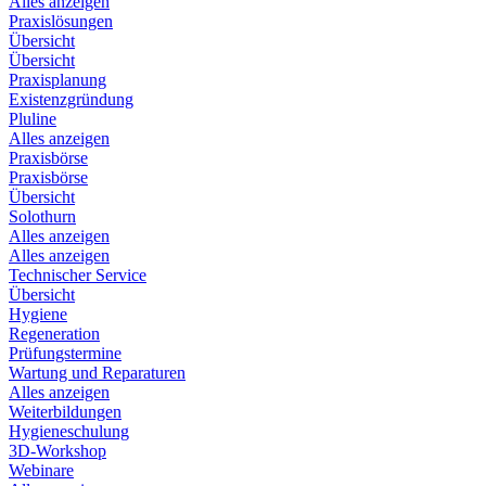
Alles anzeigen
Praxislösungen
Übersicht
Übersicht
Praxisplanung
Existenzgründung
Pluline
Alles anzeigen
Praxisbörse
Praxisbörse
Übersicht
Solothurn
Alles anzeigen
Alles anzeigen
Technischer Service
Übersicht
Hygiene
Regeneration
Prüfungstermine
Wartung und Reparaturen
Alles anzeigen
Weiterbildungen
Hygieneschulung
3D-Workshop
Webinare