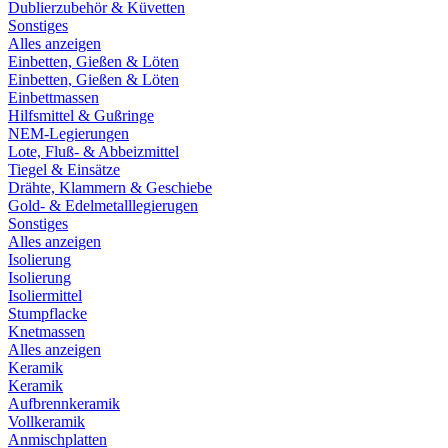
Dublierzubehör & Küvetten
Sonstiges
Alles anzeigen
Einbetten, Gießen & Löten
Einbetten, Gießen & Löten
Einbettmassen
Hilfsmittel & Gußringe
NEM-Legierungen
Lote, Fluß- & Abbeizmittel
Tiegel & Einsätze
Drähte, Klammern & Geschiebe
Gold- & Edelmetalllegierugen
Sonstiges
Alles anzeigen
Isolierung
Isolierung
Isoliermittel
Stumpflacke
Knetmassen
Alles anzeigen
Keramik
Keramik
Aufbrennkeramik
Vollkeramik
Anmischplatten