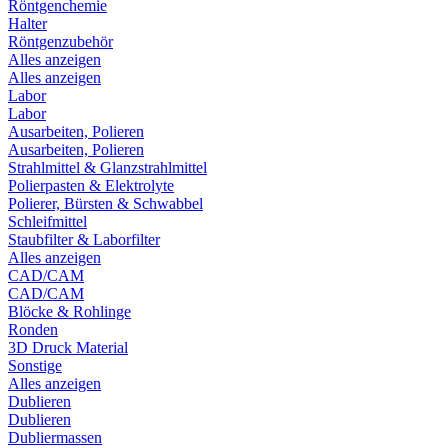
Röntgenchemie
Halter
Röntgenzubehör
Alles anzeigen
Alles anzeigen
Labor
Labor
Ausarbeiten, Polieren
Ausarbeiten, Polieren
Strahlmittel & Glanzstrahlmittel
Polierpasten & Elektrolyte
Polierer, Bürsten & Schwabbel
Schleifmittel
Staubfilter & Laborfilter
Alles anzeigen
CAD/CAM
CAD/CAM
Blöcke & Rohlinge
Ronden
3D Druck Material
Sonstige
Alles anzeigen
Dublieren
Dublieren
Dubliermassen