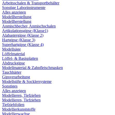
Arbeitsschalen & Transportbehälter
Sonstige Laborinstrumente
Alles anzeigen
Modellherstellung
Modellherstellung
Anmischbecher, Anmischschalen
Artikulationsgipse (Klasse1)
Alabastergipse (Klasse 2)
Hartgipse (Klasse 3)
Superhartgipse (Klasse 4)
Modellsäge
Löffelmaterial
Löffel- & Basisplatten
Abdruckgipse
Modellmaterial & Zahnfleischmasken
Tauchhärter
Gipsverarbeitung
Modellstifte & Socklersysteme
Sonstiges
Alles anzeigen
Modellieren, Tiefziehen
Modellieren, Tiefziehen
Tiefziehfolien
Modellierkunststoffe
Modellierwachse