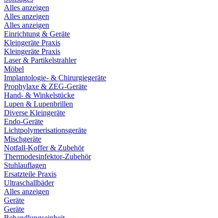
Alles anzeigen
Alles anzeigen
Alles anzeigen
Einrichtung & Geräte
Kleingeräte Praxis
Kleingeräte Praxis
Laser & Partikelstrahler
Möbel
Implantologie- & Chirurgiegeräte
Prophylaxe & ZEG-Geräte
Hand- & Winkelstücke
Lupen & Lupenbrillen
Diverse Kleingeräte
Endo-Geräte
Lichtpolymerisationsgeräte
Mischgeräte
Notfall-Koffer & Zubehör
Thermodesinfektor-Zubehör
Stuhlauflagen
Ersatzteile Praxis
Ultraschallbäder
Alles anzeigen
Geräte
Geräte
Behandlungseinheit