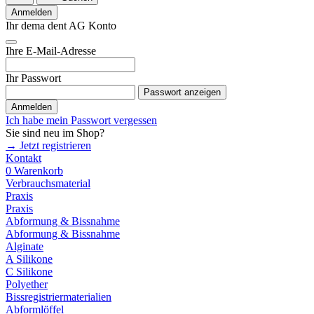
Anmelden
Ihr dema dent AG Konto
Ihre E-Mail-Adresse
Ihr Passwort
Passwort anzeigen
Anmelden
Ich habe mein Passwort vergessen
Sie sind neu im Shop?
→ Jetzt registrieren
Kontakt
0
Warenkorb
Verbrauchsmaterial
Praxis
Praxis
Abformung & Bissnahme
Abformung & Bissnahme
Alginate
A Silikone
C Silikone
Polyether
Bissregistriermaterialien
Abformlöffel