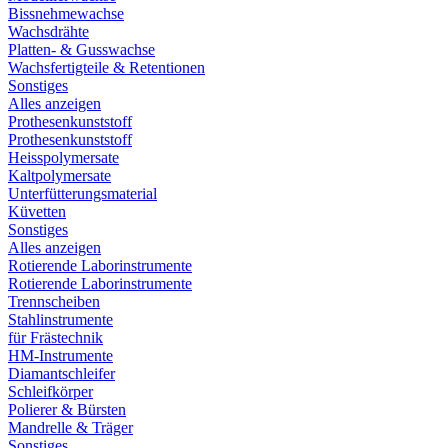
Bissnehmewachse
Wachsdrähte
Platten- & Gusswachse
Wachsfertigteile & Retentionen
Sonstiges
Alles anzeigen
Prothesenkunststoff
Prothesenkunststoff
Heisspolymersate
Kaltpolymersate
Unterfütterungsmaterial
Küvetten
Sonstiges
Alles anzeigen
Rotierende Laborinstrumente
Rotierende Laborinstrumente
Trennscheiben
Stahlinstrumente
für Frästechnik
HM-Instrumente
Diamantschleifer
Schleifkörper
Polierer & Bürsten
Mandrelle & Träger
Sonstiges