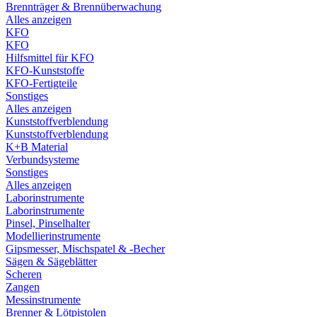
Brennträger & Brennüberwachung
Alles anzeigen
KFO
KFO
Hilfsmittel für KFO
KFO-Kunststoffe
KFO-Fertigteile
Sonstiges
Alles anzeigen
Kunststoffverblendung
Kunststoffverblendung
K+B Material
Verbundsysteme
Sonstiges
Alles anzeigen
Laborinstrumente
Laborinstrumente
Pinsel, Pinselhalter
Modellierinstrumente
Gipsmesser, Mischspatel & -Becher
Sägen & Sägeblätter
Scheren
Zangen
Messinstrumente
Brenner & Lötpistolen