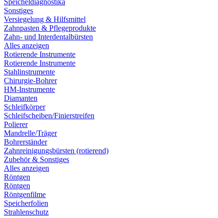
Speicheldiagnostika
Sonstiges
Versiegelung & Hilfsmittel
Zahnpasten & Pflegeprodukte
Zahn- und Interdentalbürsten
Alles anzeigen
Rotierende Instrumente
Rotierende Instrumente
Stahlinstrumente
Chirurgie-Bohrer
HM-Instrumente
Diamanten
Schleifkörper
Schleifscheiben/Finierstreifen
Polierer
Mandrelle/Träger
Bohrerständer
Zahnreinigungsbürsten (rotierend)
Zubehör & Sonstiges
Alles anzeigen
Röntgen
Röntgen
Röntgenfilme
Speicherfolien
Strahlenschutz