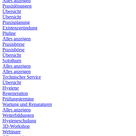
Alles anzeigen
Praxislösungen
Übersicht
Übersicht
Praxisplanung
Existenzgründung
Pluline
Alles anzeigen
Praxisbörse
Praxisbörse
Übersicht
Solothurn
Alles anzeigen
Alles anzeigen
Technischer Service
Übersicht
Hygiene
Regeneration
Prüfungstermine
Wartung und Reparaturen
Alles anzeigen
Weiterbildungen
Hygieneschulung
3D-Workshop
Webinare