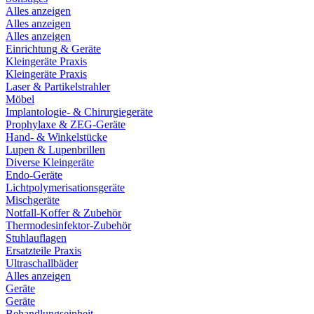
Alles anzeigen
Alles anzeigen
Alles anzeigen
Einrichtung & Geräte
Kleingeräte Praxis
Kleingeräte Praxis
Laser & Partikelstrahler
Möbel
Implantologie- & Chirurgiegeräte
Prophylaxe & ZEG-Geräte
Hand- & Winkelstücke
Lupen & Lupenbrillen
Diverse Kleingeräte
Endo-Geräte
Lichtpolymerisationsgeräte
Mischgeräte
Notfall-Koffer & Zubehör
Thermodesinfektor-Zubehör
Stuhlauflagen
Ersatzteile Praxis
Ultraschallbäder
Alles anzeigen
Geräte
Geräte
Behandlungseinheit