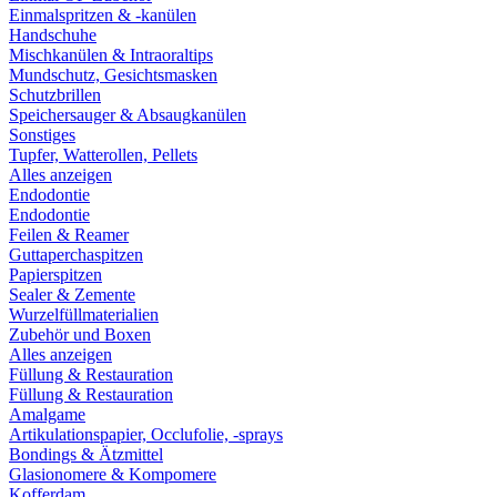
Einmalspritzen & -kanülen
Handschuhe
Mischkanülen & Intraoraltips
Mundschutz, Gesichtsmasken
Schutzbrillen
Speichersauger & Absaugkanülen
Sonstiges
Tupfer, Watterollen, Pellets
Alles anzeigen
Endodontie
Endodontie
Feilen & Reamer
Guttaperchaspitzen
Papierspitzen
Sealer & Zemente
Wurzelfüllmaterialien
Zubehör und Boxen
Alles anzeigen
Füllung & Restauration
Füllung & Restauration
Amalgame
Artikulationspapier, Occlufolie, -sprays
Bondings & Ätzmittel
Glasionomere & Kompomere
Kofferdam