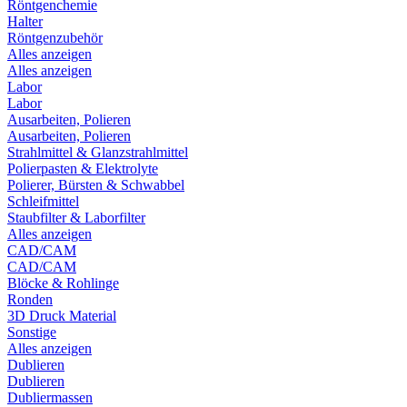
Röntgenchemie
Halter
Röntgenzubehör
Alles anzeigen
Alles anzeigen
Labor
Labor
Ausarbeiten, Polieren
Ausarbeiten, Polieren
Strahlmittel & Glanzstrahlmittel
Polierpasten & Elektrolyte
Polierer, Bürsten & Schwabbel
Schleifmittel
Staubfilter & Laborfilter
Alles anzeigen
CAD/CAM
CAD/CAM
Blöcke & Rohlinge
Ronden
3D Druck Material
Sonstige
Alles anzeigen
Dublieren
Dublieren
Dubliermassen