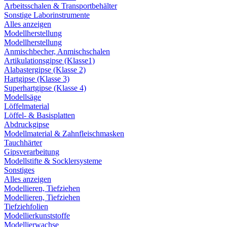
Arbeitsschalen & Transportbehälter
Sonstige Laborinstrumente
Alles anzeigen
Modellherstellung
Modellherstellung
Anmischbecher, Anmischschalen
Artikulationsgipse (Klasse1)
Alabastergipse (Klasse 2)
Hartgipse (Klasse 3)
Superhartgipse (Klasse 4)
Modellsäge
Löffelmaterial
Löffel- & Basisplatten
Abdruckgipse
Modellmaterial & Zahnfleischmasken
Tauchhärter
Gipsverarbeitung
Modellstifte & Socklersysteme
Sonstiges
Alles anzeigen
Modellieren, Tiefziehen
Modellieren, Tiefziehen
Tiefziehfolien
Modellierkunststoffe
Modellierwachse