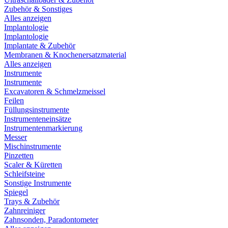
Zubehör & Sonstiges
Alles anzeigen
Implantologie
Implantologie
Implantate & Zubehör
Membranen & Knochenersatzmaterial
Alles anzeigen
Instrumente
Instrumente
Excavatoren & Schmelzmeissel
Feilen
Füllungsinstrumente
Instrumenteneinsätze
Instrumentenmarkierung
Messer
Mischinstrumente
Pinzetten
Scaler & Küretten
Schleifsteine
Sonstige Instrumente
Spiegel
Trays & Zubehör
Zahnreiniger
Zahnsonden, Paradontometer