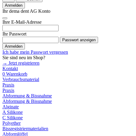
Anmelden
Ihr dema dent AG Konto
Ihre E-Mail-Adresse
Ihr Passwort
Passwort anzeigen
Anmelden
Ich habe mein Passwort vergessen
Sie sind neu im Shop?
→ Jetzt registrieren
Kontakt
0
Warenkorb
Verbrauchsmaterial
Praxis
Praxis
Abformung & Bissnahme
Abformung & Bissnahme
Alginate
A Silikone
C Silikone
Polyether
Bissregistriermaterialien
Abformlöffel