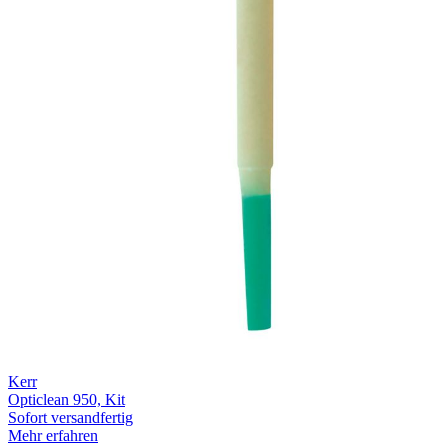
Kerr
Opticlean 950, Kit
Sofort versandfertig
Mehr erfahren