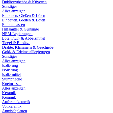
Dublierzubehör & Küvetten
Sonstiges
Alles anzeigen
Einbetten, Gießen & Löten
Einbetten, Gießen & Löten
Einbettmassen
Hilfsmittel & Gußringe
NEM-Legierungen
Lote, Fluß- & Abbeizmittel
Tiegel & Einsätze
Drähte, Klammern & Geschiebe
Gold- & Edelmetalllegierugen
Sonstiges
Alles anzeigen
Isolierung
Isolierung
Isoliermittel
Stumpflacke
Knetmassen
Alles anzeigen
Keramik
Keramik
Aufbrennkeramik
Vollkeramik
Anmischplatten