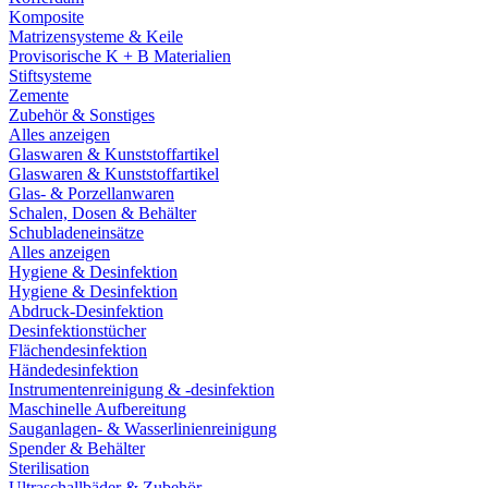
Komposite
Matrizensysteme & Keile
Provisorische K + B Materialien
Stiftsysteme
Zemente
Zubehör & Sonstiges
Alles anzeigen
Glaswaren & Kunststoffartikel
Glaswaren & Kunststoffartikel
Glas- & Porzellanwaren
Schalen, Dosen & Behälter
Schubladeneinsätze
Alles anzeigen
Hygiene & Desinfektion
Hygiene & Desinfektion
Abdruck-Desinfektion
Desinfektionstücher
Flächendesinfektion
Händedesinfektion
Instrumentenreinigung & -desinfektion
Maschinelle Aufbereitung
Sauganlagen- & Wasserlinienreinigung
Spender & Behälter
Sterilisation
Ultraschallbäder & Zubehör