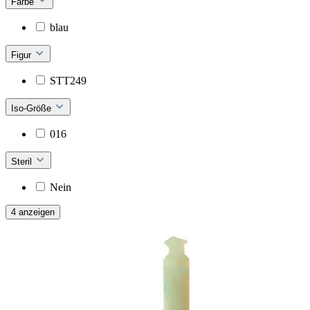
Farbe
blau
Figur
STT249
Iso-Größe
016
Steril
Nein
4 anzeigen