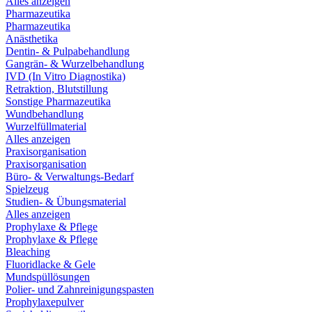
Alles anzeigen
Pharmazeutika
Pharmazeutika
Anästhetika
Dentin- & Pulpabehandlung
Gangrän- & Wurzelbehandlung
IVD (In Vitro Diagnostika)
Retraktion, Blutstillung
Sonstige Pharmazeutika
Wundbehandlung
Wurzelfüllmaterial
Alles anzeigen
Praxisorganisation
Praxisorganisation
Büro- & Verwaltungs-Bedarf
Spielzeug
Studien- & Übungsmaterial
Alles anzeigen
Prophylaxe & Pflege
Prophylaxe & Pflege
Bleaching
Fluoridlacke & Gele
Mundspüllösungen
Polier- und Zahnreinigungspasten
Prophylaxepulver