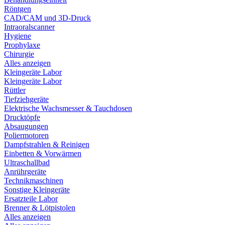
Röntgen
CAD/CAM und 3D-Druck
Intraoralscanner
Hygiene
Prophylaxe
Chirurgie
Alles anzeigen
Kleingeräte Labor
Kleingeräte Labor
Rüttler
Tiefziehgeräte
Elektrische Wachsmesser & Tauchdosen
Drucktöpfe
Absaugungen
Poliermotoren
Dampfstrahlen & Reinigen
Einbetten & Vorwärmen
Ultraschallbad
Anrührgeräte
Technikmaschinen
Sonstige Kleingeräte
Ersatzteile Labor
Brenner & Lötpistolen
Alles anzeigen