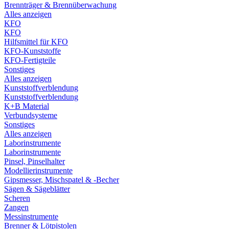
Brennträger & Brennüberwachung
Alles anzeigen
KFO
KFO
Hilfsmittel für KFO
KFO-Kunststoffe
KFO-Fertigteile
Sonstiges
Alles anzeigen
Kunststoffverblendung
Kunststoffverblendung
K+B Material
Verbundsysteme
Sonstiges
Alles anzeigen
Laborinstrumente
Laborinstrumente
Pinsel, Pinselhalter
Modellierinstrumente
Gipsmesser, Mischspatel & -Becher
Sägen & Sägeblätter
Scheren
Zangen
Messinstrumente
Brenner & Lötpistolen