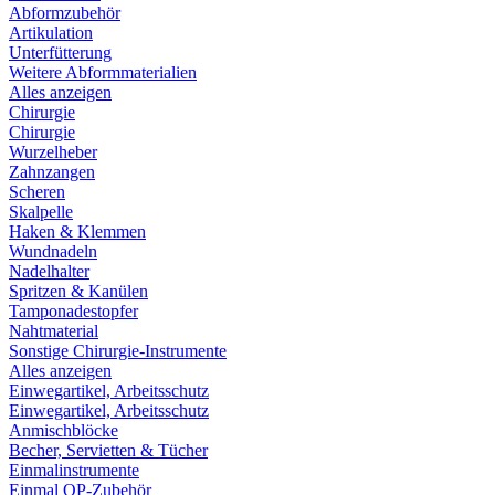
Abformzubehör
Artikulation
Unterfütterung
Weitere Abformmaterialien
Alles anzeigen
Chirurgie
Chirurgie
Wurzelheber
Zahnzangen
Scheren
Skalpelle
Haken & Klemmen
Wundnadeln
Nadelhalter
Spritzen & Kanülen
Tamponadestopfer
Nahtmaterial
Sonstige Chirurgie-Instrumente
Alles anzeigen
Einwegartikel, Arbeitsschutz
Einwegartikel, Arbeitsschutz
Anmischblöcke
Becher, Servietten & Tücher
Einmalinstrumente
Einmal OP-Zubehör