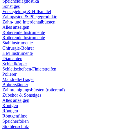
Speicheldiagnostika
Sonstiges
Versiegelung & Hilfsmittel
Zahnpasten & Pflegeprodukte
Zahn- und Interdentalbürsten
Alles anzeigen
Rotierende Instrumente
Rotierende Instrumente
Stahlinstrumente
Chirurgie-Bohrer
HM-Instrumente
Diamanten
Schleifkörper
Schleifscheiben/Finierstreifen
Polierer
Mandrelle/Träger
Bohrerständer
Zahnreinigungsbürsten (rotierend)
Zubehör & Sonstiges
Alles anzeigen
Röntgen
Röntgen
Röntgenfilme
Speicherfolien
Strahlenschutz