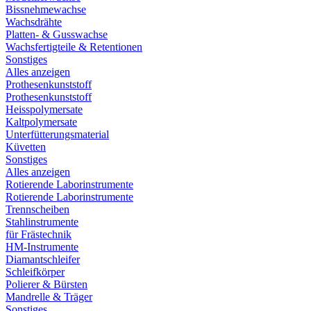
Bissnehmewachse
Wachsdrähte
Platten- & Gusswachse
Wachsfertigteile & Retentionen
Sonstiges
Alles anzeigen
Prothesenkunststoff
Prothesenkunststoff
Heisspolymersate
Kaltpolymersate
Unterfütterungsmaterial
Küvetten
Sonstiges
Alles anzeigen
Rotierende Laborinstrumente
Rotierende Laborinstrumente
Trennscheiben
Stahlinstrumente
für Frästechnik
HM-Instrumente
Diamantschleifer
Schleifkörper
Polierer & Bürsten
Mandrelle & Träger
Sonstiges