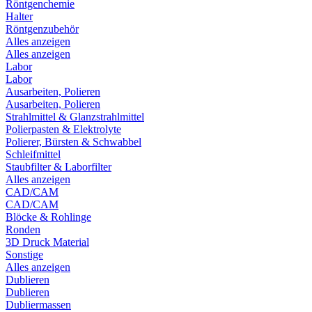
Röntgenchemie
Halter
Röntgenzubehör
Alles anzeigen
Alles anzeigen
Labor
Labor
Ausarbeiten, Polieren
Ausarbeiten, Polieren
Strahlmittel & Glanzstrahlmittel
Polierpasten & Elektrolyte
Polierer, Bürsten & Schwabbel
Schleifmittel
Staubfilter & Laborfilter
Alles anzeigen
CAD/CAM
CAD/CAM
Blöcke & Rohlinge
Ronden
3D Druck Material
Sonstige
Alles anzeigen
Dublieren
Dublieren
Dubliermassen