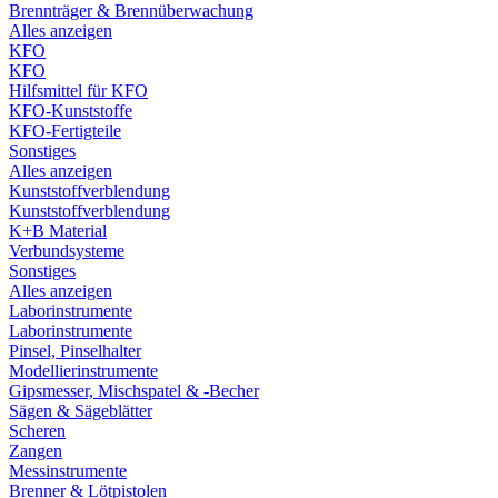
Brennträger & Brennüberwachung
Alles anzeigen
KFO
KFO
Hilfsmittel für KFO
KFO-Kunststoffe
KFO-Fertigteile
Sonstiges
Alles anzeigen
Kunststoffverblendung
Kunststoffverblendung
K+B Material
Verbundsysteme
Sonstiges
Alles anzeigen
Laborinstrumente
Laborinstrumente
Pinsel, Pinselhalter
Modellierinstrumente
Gipsmesser, Mischspatel & -Becher
Sägen & Sägeblätter
Scheren
Zangen
Messinstrumente
Brenner & Lötpistolen