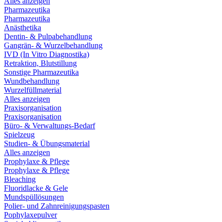
Alles anzeigen
Pharmazeutika
Pharmazeutika
Anästhetika
Dentin- & Pulpabehandlung
Gangrän- & Wurzelbehandlung
IVD (In Vitro Diagnostika)
Retraktion, Blutstillung
Sonstige Pharmazeutika
Wundbehandlung
Wurzelfüllmaterial
Alles anzeigen
Praxisorganisation
Praxisorganisation
Büro- & Verwaltungs-Bedarf
Spielzeug
Studien- & Übungsmaterial
Alles anzeigen
Prophylaxe & Pflege
Prophylaxe & Pflege
Bleaching
Fluoridlacke & Gele
Mundspüllösungen
Polier- und Zahnreinigungspasten
Pophylaxepulver