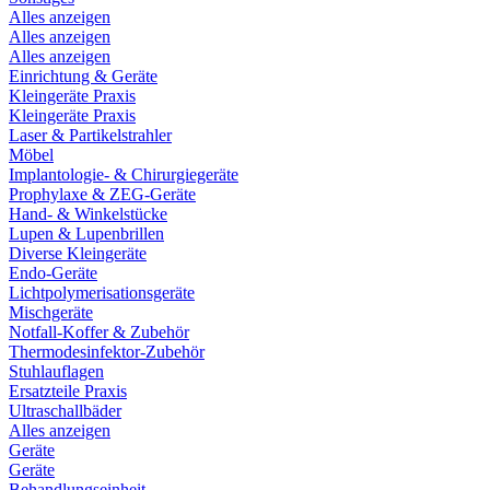
Alles anzeigen
Alles anzeigen
Alles anzeigen
Einrichtung & Geräte
Kleingeräte Praxis
Kleingeräte Praxis
Laser & Partikelstrahler
Möbel
Implantologie- & Chirurgiegeräte
Prophylaxe & ZEG-Geräte
Hand- & Winkelstücke
Lupen & Lupenbrillen
Diverse Kleingeräte
Endo-Geräte
Lichtpolymerisationsgeräte
Mischgeräte
Notfall-Koffer & Zubehör
Thermodesinfektor-Zubehör
Stuhlauflagen
Ersatzteile Praxis
Ultraschallbäder
Alles anzeigen
Geräte
Geräte
Behandlungseinheit