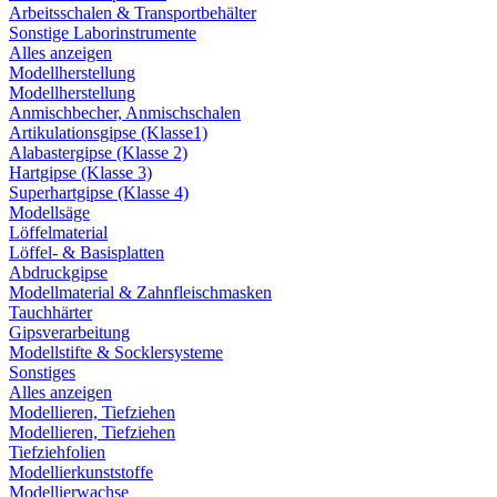
Arbeitsschalen & Transportbehälter
Sonstige Laborinstrumente
Alles anzeigen
Modellherstellung
Modellherstellung
Anmischbecher, Anmischschalen
Artikulationsgipse (Klasse1)
Alabastergipse (Klasse 2)
Hartgipse (Klasse 3)
Superhartgipse (Klasse 4)
Modellsäge
Löffelmaterial
Löffel- & Basisplatten
Abdruckgipse
Modellmaterial & Zahnfleischmasken
Tauchhärter
Gipsverarbeitung
Modellstifte & Socklersysteme
Sonstiges
Alles anzeigen
Modellieren, Tiefziehen
Modellieren, Tiefziehen
Tiefziehfolien
Modellierkunststoffe
Modellierwachse