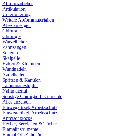
Abformzubehör
Artikulation
Unterfütterung
Weitere Abformmaterialien
Alles anzeigen
Chirurgie
Chirurgie
Wurzelheber
Zahnzangen
Scheren
Skalpelle
Haken & Klemmen
Wundnadeln
Nadelhalter
Spritzen & Kanülen
Tamponadestopfer
Nahtmaterial
Sonstige Chirurgie-Instrumente
Alles anzeigen
Einwegartikel, Arbeitsschutz
Einwegartikel, Arbeitsschutz
Anmischblöcke
Becher, Servietten & Tücher
Einmalinstrumente
Einmal OP-Zubehör