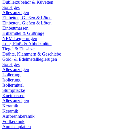
Dublierzubehör & Küvetten
Sonstiges
Alles anzeigen
Einbetten, Gießen & Löten
Einbetten, Gießen & Löten
Einbettmassen
Hilfsmittel & Gußringe
NEM-Legierungen
Lote, Fluß- & Abbeizmittel
Tiegel & Einsätze
Drähte, Klammern & Geschiebe
Gold- & Edelmetalllegierugen
Sonstiges
Alles anzeigen
Isolierung
Isolierung
Isoliermittel
Stumpflacke
Knetmassen
Alles anzeigen
Keramik
Keramik
Aufbrennkeramik
Vollkeramik
Anmischplatten