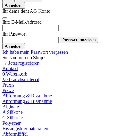
Anmelden
Ihr dema dent AG Konto
Ihre E-Mail-Adresse
Ihr Passwort
Passwort anzeigen
Anmelden
Ich habe mein Passwort vergessen
Sie sind neu im Shop?
→ Jetzt registrieren
Kontakt
0
Warenkorb
Verbrauchsmaterial
Praxis
Praxis
Abformung & Bissnahme
Abformung & Bissnahme
Alginate
A Silikone
C Silikone
Polyether
Bissregistriermaterialien
Abformlöffel