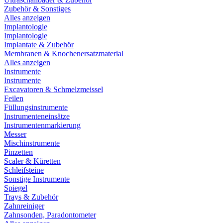
Zubehör & Sonstiges
Alles anzeigen
Implantologie
Implantologie
Implantate & Zubehör
Membranen & Knochenersatzmaterial
Alles anzeigen
Instrumente
Instrumente
Excavatoren & Schmelzmeissel
Feilen
Füllungsinstrumente
Instrumenteneinsätze
Instrumentenmarkierung
Messer
Mischinstrumente
Pinzetten
Scaler & Küretten
Schleifsteine
Sonstige Instrumente
Spiegel
Trays & Zubehör
Zahnreiniger
Zahnsonden, Paradontometer