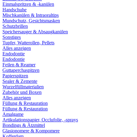
Einmalspritzen & -kanülen
Handschuhe
Mischkanülen & Intraoraltips
Mundschutz, Gesichtsmasken
Schutzbrillen
Speichersauger & Absaugkanülen
Sonstiges
Tupfer, Watterollen, Pellets
Alles anzeigen
Endodontie
Endodontie
Feilen & Reamer
Guttaperchaspitzen
Papierspitzen
Sealer & Zemente
Wurzelfüllmaterialien
Zubehör und Boxen
Alles anzeigen
Füllung & Restauration
Füllung & Restauration
Amalgame
Artikulationspapier, Occlufolie, -sprays
Bondings & Ätzmittel
Glasionomere & Kompomere
Kofferdam