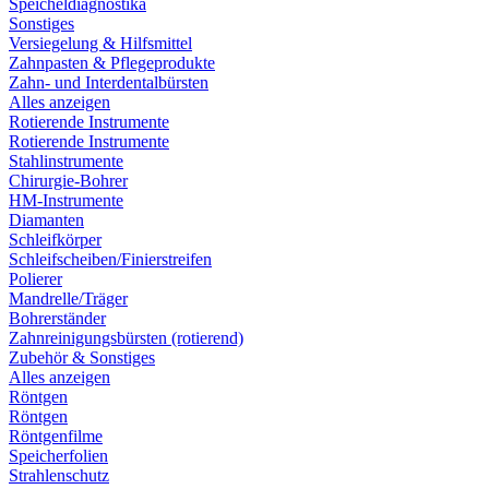
Speicheldiagnostika
Sonstiges
Versiegelung & Hilfsmittel
Zahnpasten & Pflegeprodukte
Zahn- und Interdentalbürsten
Alles anzeigen
Rotierende Instrumente
Rotierende Instrumente
Stahlinstrumente
Chirurgie-Bohrer
HM-Instrumente
Diamanten
Schleifkörper
Schleifscheiben/Finierstreifen
Polierer
Mandrelle/Träger
Bohrerständer
Zahnreinigungsbürsten (rotierend)
Zubehör & Sonstiges
Alles anzeigen
Röntgen
Röntgen
Röntgenfilme
Speicherfolien
Strahlenschutz