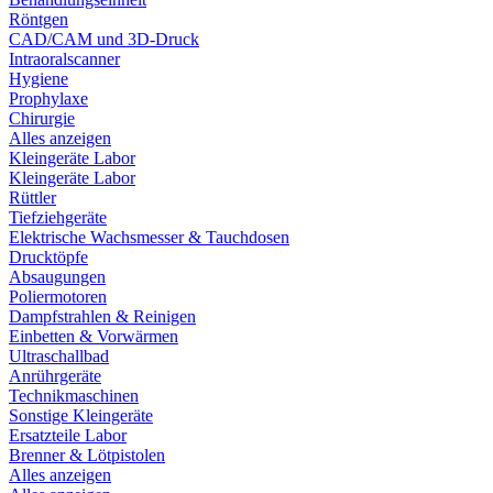
Röntgen
CAD/CAM und 3D-Druck
Intraoralscanner
Hygiene
Prophylaxe
Chirurgie
Alles anzeigen
Kleingeräte Labor
Kleingeräte Labor
Rüttler
Tiefziehgeräte
Elektrische Wachsmesser & Tauchdosen
Drucktöpfe
Absaugungen
Poliermotoren
Dampfstrahlen & Reinigen
Einbetten & Vorwärmen
Ultraschallbad
Anrührgeräte
Technikmaschinen
Sonstige Kleingeräte
Ersatzteile Labor
Brenner & Lötpistolen
Alles anzeigen