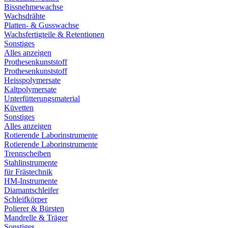
Bissnehmewachse
Wachsdrähte
Platten- & Gusswachse
Wachsfertigteile & Retentionen
Sonstiges
Alles anzeigen
Prothesenkunststoff
Prothesenkunststoff
Heisspolymersate
Kaltpolymersate
Unterfütterungsmaterial
Küvetten
Sonstiges
Alles anzeigen
Rotierende Laborinstrumente
Rotierende Laborinstrumente
Trennscheiben
Stahlinstrumente
für Frästechnik
HM-Instrumente
Diamantschleifer
Schleifkörper
Polierer & Bürsten
Mandrelle & Träger
Sonstiges