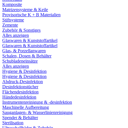
Komposite
Matrizensysteme & Keile
Provisorische K + B Materialien
Stiftsysteme
Zemente
Zubehör & Sonstiges
Alles anzeigen
Glaswaren & Kunststoffartikel
Glaswaren & Kunststoffartikel
Glas- & Porzellanwaren
Schalen, Dosen & Behälter
Schubladeneinsätze
Alles anzeigen
Hygiene & Desinfektion
Hygiene & Desinfektion
Abdruck-Desinfektion
Desinfektionstücher
Flächendesinfektion
Händedesinfektion
Instrumentenreinigung & -desinfektion
Maschinelle Aufbereitung
Sauganlagen- & Wasserlinienreinigung
Spender & Behälter
Sterilisation
Ultraschallbäder & Zubehör