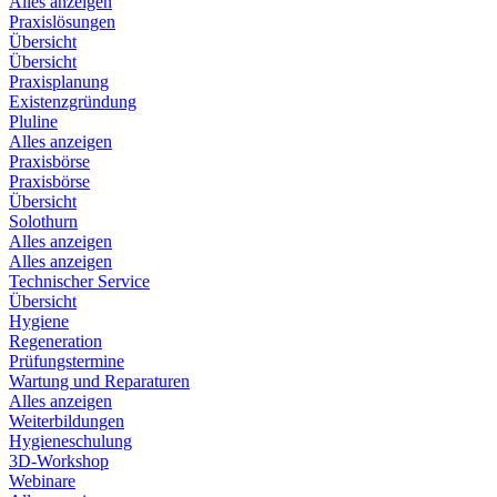
Alles anzeigen
Praxislösungen
Übersicht
Übersicht
Praxisplanung
Existenzgründung
Pluline
Alles anzeigen
Praxisbörse
Praxisbörse
Übersicht
Solothurn
Alles anzeigen
Alles anzeigen
Technischer Service
Übersicht
Hygiene
Regeneration
Prüfungstermine
Wartung und Reparaturen
Alles anzeigen
Weiterbildungen
Hygieneschulung
3D-Workshop
Webinare