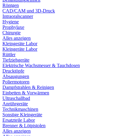
Röntgen
CAD/CAM und 3D-Druck
Intraoralscanner
Hygiene
Prophylaxe
Chirurgie
Alles anzeigen
Kleingeräte Labor
Kleingeräte Labor
Rüttler
Tiefziehgeräte
Elektrische Wachsmesser & Tauchdosen
Drucktöpfe
Absaugungen
Poliermotoren
Dampfstrahlen & Reinigen
Einbetten & Vorwärmen
Ultraschallbad
Anrührgeräte
Technikmaschinen
Sonstige Kleingeräte
Ersatzteile Labor
Brenner & Lötpistolen
Alles anzeigen