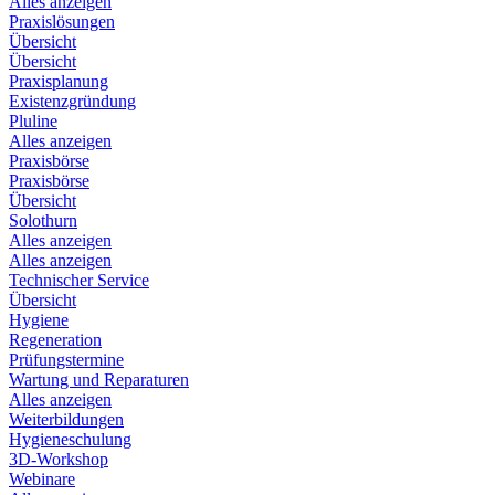
Alles anzeigen
Praxislösungen
Übersicht
Übersicht
Praxisplanung
Existenzgründung
Pluline
Alles anzeigen
Praxisbörse
Praxisbörse
Übersicht
Solothurn
Alles anzeigen
Alles anzeigen
Technischer Service
Übersicht
Hygiene
Regeneration
Prüfungstermine
Wartung und Reparaturen
Alles anzeigen
Weiterbildungen
Hygieneschulung
3D-Workshop
Webinare