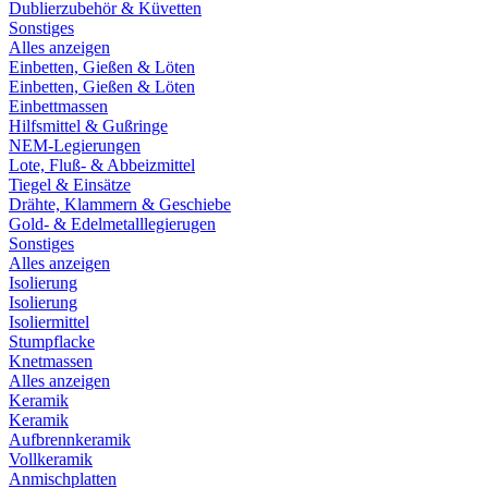
Dublierzubehör & Küvetten
Sonstiges
Alles anzeigen
Einbetten, Gießen & Löten
Einbetten, Gießen & Löten
Einbettmassen
Hilfsmittel & Gußringe
NEM-Legierungen
Lote, Fluß- & Abbeizmittel
Tiegel & Einsätze
Drähte, Klammern & Geschiebe
Gold- & Edelmetalllegierugen
Sonstiges
Alles anzeigen
Isolierung
Isolierung
Isoliermittel
Stumpflacke
Knetmassen
Alles anzeigen
Keramik
Keramik
Aufbrennkeramik
Vollkeramik
Anmischplatten