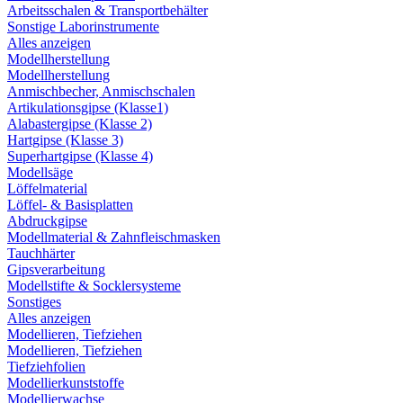
Arbeitsschalen & Transportbehälter
Sonstige Laborinstrumente
Alles anzeigen
Modellherstellung
Modellherstellung
Anmischbecher, Anmischschalen
Artikulationsgipse (Klasse1)
Alabastergipse (Klasse 2)
Hartgipse (Klasse 3)
Superhartgipse (Klasse 4)
Modellsäge
Löffelmaterial
Löffel- & Basisplatten
Abdruckgipse
Modellmaterial & Zahnfleischmasken
Tauchhärter
Gipsverarbeitung
Modellstifte & Socklersysteme
Sonstiges
Alles anzeigen
Modellieren, Tiefziehen
Modellieren, Tiefziehen
Tiefziehfolien
Modellierkunststoffe
Modellierwachse