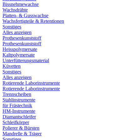
Bissnehmewachse
Wachsdrähte
Platten- & Gusswachse
Wachsfertigteile & Retentionen
Sonstiges
Alles anzeigen
Prothesenkunststoff
Prothesenkunststoff
Heisspolymersate
Kaltpolymersate
Unterfütterungsmaterial
Küvetten
Sonstiges
Alles anzeigen
Rotierende Laborinstrumente
Rotierende Laborinstrumente
Trennscheiben
Stahlinstrumente
für Frästechnik
HM-Instrumente
Diamantschleifer
Schleifkörper
Polierer & Bürsten
Mandrelle & Träger
Sonstiges