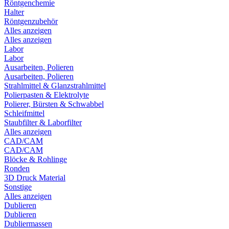
Röntgenchemie
Halter
Röntgenzubehör
Alles anzeigen
Alles anzeigen
Labor
Labor
Ausarbeiten, Polieren
Ausarbeiten, Polieren
Strahlmittel & Glanzstrahlmittel
Polierpasten & Elektrolyte
Polierer, Bürsten & Schwabbel
Schleifmittel
Staubfilter & Laborfilter
Alles anzeigen
CAD/CAM
CAD/CAM
Blöcke & Rohlinge
Ronden
3D Druck Material
Sonstige
Alles anzeigen
Dublieren
Dublieren
Dubliermassen