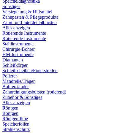
Speicheldiagnostika
Sonstiges
Versiegelung & Hilfsmittel
Zahnpasten & Pflegeprodukte
Zahn- und Interdentalbürsten
Alles anzeigen
Rotierende Instrumente
Rotierende Instrumente
Stahlinstrumente
Chirurgie-Bohrer
HM-Instrumente
Diamanten
Schleifkörper
Schleifscheiben/Finierstreifen
Polierer
Mandrelle/Träger
Bohrerständer
Zahnreinigungsbürsten (rotierend)
Zubehör & Sonstiges
Alles anzeigen
Röntgen
Röntgen
Röntgenfilme
Speicherfolien
Strahlenschutz