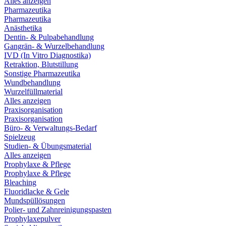
Alles anzeigen
Pharmazeutika
Pharmazeutika
Anästhetika
Dentin- & Pulpabehandlung
Gangrän- & Wurzelbehandlung
IVD (In Vitro Diagnostika)
Retraktion, Blutstillung
Sonstige Pharmazeutika
Wundbehandlung
Wurzelfüllmaterial
Alles anzeigen
Praxisorganisation
Praxisorganisation
Büro- & Verwaltungs-Bedarf
Spielzeug
Studien- & Übungsmaterial
Alles anzeigen
Prophylaxe & Pflege
Prophylaxe & Pflege
Bleaching
Fluoridlacke & Gele
Mundspüllösungen
Polier- und Zahnreinigungspasten
Prophylaxepulver