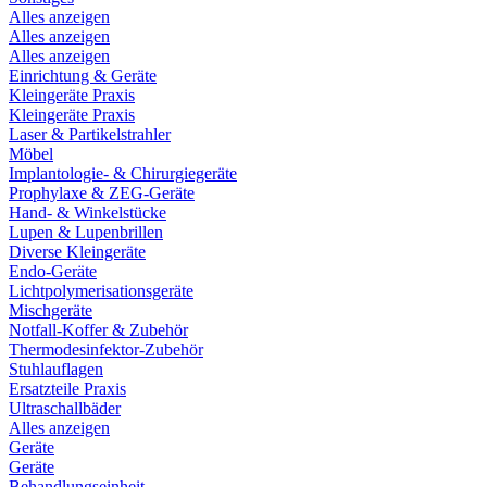
Alles anzeigen
Alles anzeigen
Alles anzeigen
Einrichtung & Geräte
Kleingeräte Praxis
Kleingeräte Praxis
Laser & Partikelstrahler
Möbel
Implantologie- & Chirurgiegeräte
Prophylaxe & ZEG-Geräte
Hand- & Winkelstücke
Lupen & Lupenbrillen
Diverse Kleingeräte
Endo-Geräte
Lichtpolymerisationsgeräte
Mischgeräte
Notfall-Koffer & Zubehör
Thermodesinfektor-Zubehör
Stuhlauflagen
Ersatzteile Praxis
Ultraschallbäder
Alles anzeigen
Geräte
Geräte
Behandlungseinheit