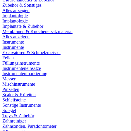
Zubehör & Sonstiges
Alles anzeigen
Implantologie
Implantologie
Implantate & Zubehör
Membranen & Knochenersatzmaterial
Alles anzeigen
Instrumente
Instrumente
Excavatoren & Schmelzmeissel
Feilen
Füllungsinstrumente
Instrumenteneinsätze
Instrumentenmarkierung
Messer
Mischinstrumente
Pinzetten
Scaler & Küretten
Schleifsteine
Sonstige Instrumente
Spiegel
Trays & Zubehör
Zahnreiniger
Zahnsonden, Paradontometer