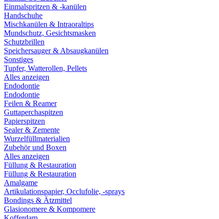
Einmalspritzen & -kanülen
Handschuhe
Mischkanülen & Intraoraltips
Mundschutz, Gesichtsmasken
Schutzbrillen
Speichersauger & Absaugkanülen
Sonstiges
Tupfer, Watterollen, Pellets
Alles anzeigen
Endodontie
Endodontie
Feilen & Reamer
Guttaperchaspitzen
Papierspitzen
Sealer & Zemente
Wurzelfüllmaterialien
Zubehör und Boxen
Alles anzeigen
Füllung & Restauration
Füllung & Restauration
Amalgame
Artikulationspapier, Occlufolie, -sprays
Bondings & Ätzmittel
Glasionomere & Kompomere
Kofferdam