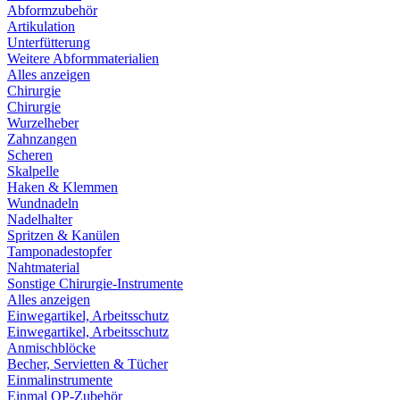
Abformzubehör
Artikulation
Unterfütterung
Weitere Abformmaterialien
Alles anzeigen
Chirurgie
Chirurgie
Wurzelheber
Zahnzangen
Scheren
Skalpelle
Haken & Klemmen
Wundnadeln
Nadelhalter
Spritzen & Kanülen
Tamponadestopfer
Nahtmaterial
Sonstige Chirurgie-Instrumente
Alles anzeigen
Einwegartikel, Arbeitsschutz
Einwegartikel, Arbeitsschutz
Anmischblöcke
Becher, Servietten & Tücher
Einmalinstrumente
Einmal OP-Zubehör