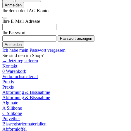
Anmelden
Ihr dema dent AG Konto
Ihre E-Mail-Adresse
Ihr Passwort
Passwort anzeigen
Anmelden
Ich habe mein Passwort vergessen
Sie sind neu im Shop?
→ Jetzt registrieren
Kontakt
0
Warenkorb
Verbrauchsmaterial
Praxis
Praxis
Abformung & Bissnahme
Abformung & Bissnahme
Alginate
A Silikone
C Silikone
Polyether
Bissregistriermaterialien
Abformlöffel