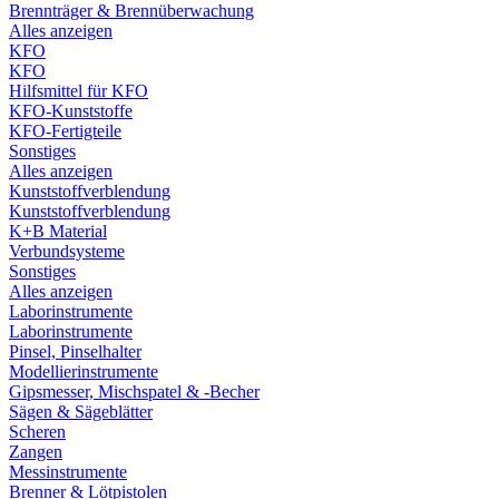
Brennträger & Brennüberwachung
Alles anzeigen
KFO
KFO
Hilfsmittel für KFO
KFO-Kunststoffe
KFO-Fertigteile
Sonstiges
Alles anzeigen
Kunststoffverblendung
Kunststoffverblendung
K+B Material
Verbundsysteme
Sonstiges
Alles anzeigen
Laborinstrumente
Laborinstrumente
Pinsel, Pinselhalter
Modellierinstrumente
Gipsmesser, Mischspatel & -Becher
Sägen & Sägeblätter
Scheren
Zangen
Messinstrumente
Brenner & Lötpistolen