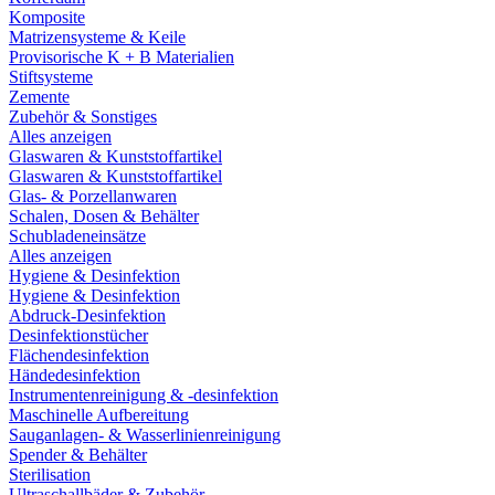
Komposite
Matrizensysteme & Keile
Provisorische K + B Materialien
Stiftsysteme
Zemente
Zubehör & Sonstiges
Alles anzeigen
Glaswaren & Kunststoffartikel
Glaswaren & Kunststoffartikel
Glas- & Porzellanwaren
Schalen, Dosen & Behälter
Schubladeneinsätze
Alles anzeigen
Hygiene & Desinfektion
Hygiene & Desinfektion
Abdruck-Desinfektion
Desinfektionstücher
Flächendesinfektion
Händedesinfektion
Instrumentenreinigung & -desinfektion
Maschinelle Aufbereitung
Sauganlagen- & Wasserlinienreinigung
Spender & Behälter
Sterilisation
Ultraschallbäder & Zubehör