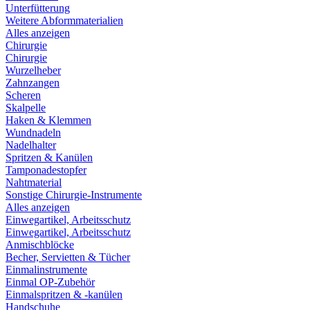
Unterfütterung
Weitere Abformmaterialien
Alles anzeigen
Chirurgie
Chirurgie
Wurzelheber
Zahnzangen
Scheren
Skalpelle
Haken & Klemmen
Wundnadeln
Nadelhalter
Spritzen & Kanülen
Tamponadestopfer
Nahtmaterial
Sonstige Chirurgie-Instrumente
Alles anzeigen
Einwegartikel, Arbeitsschutz
Einwegartikel, Arbeitsschutz
Anmischblöcke
Becher, Servietten & Tücher
Einmalinstrumente
Einmal OP-Zubehör
Einmalspritzen & -kanülen
Handschuhe