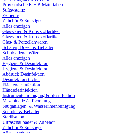
Provisorische K + B Materialien
Stiftsysteme
Zemente
Zubehör & Sonstiges
Alles anzeigen
Glaswaren & Kunststoffartikel
Glaswaren & Kunststoffartikel
Glas- & Porzellanwaren
Schalen, Dosen & Behälter
Schubladeneinsätze
Alles anzeigen
Hygiene & Desinfektion
Hygiene & Desinfektion
Abdruck-Desinfektion
Desinfektionstücher
Flächendesinfektion
Händedesinfektion
Instrumentenreinigung & -desinfektion
Maschinelle Aufbereitung
Sauganlagen- & Wasserlinienreinigung
Spender & Behälter
Sterilisation
Ultraschallbäder & Zubehör
Zubehör & Sonstiges
Alles anzeigen