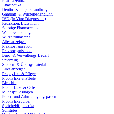
Pharmazeutika
Anästhetika
Dentin- & Pulpabehandlung
Gangrän- & Wurzelbehandlung
IVD (In Vitro Diagnostika)
Retraktion, Blutstillung
Sonstige Pharmazeutika
Wundbehandlung
Wurzelfüllmaterial
Alles anzeigen
Praxisorganisation
Praxisorganisation
Büro- & Verwaltungs-Bedarf
Spielzeug
Studien- & Übungsmaterial
Alles anzeigen
Prophylaxe & Pflege
Prophylaxe & Pflege
Bleaching
Fluoridlacke & Gele
Mundspüllösungen
Polier- und Zahnreinigungspasten
Prophylaxepulver
Speicheldiagnostika
Sonstiges