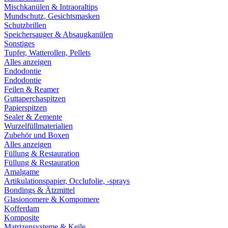
Mischkanülen & Intraoraltips
Mundschutz, Gesichtsmasken
Schutzbrillen
Speichersauger & Absaugkanülen
Sonstiges
Tupfer, Watterollen, Pellets
Alles anzeigen
Endodontie
Endodontie
Feilen & Reamer
Guttaperchaspitzen
Papierspitzen
Sealer & Zemente
Wurzelfüllmaterialien
Zubehör und Boxen
Alles anzeigen
Füllung & Restauration
Füllung & Restauration
Amalgame
Artikulationspapier, Occlufolie, -sprays
Bondings & Ätzmittel
Glasionomere & Kompomere
Kofferdam
Komposite
Matrizensysteme & Keile