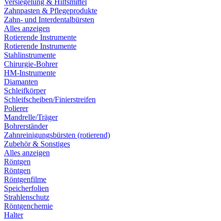
Versiegelung & Hilfsmittel
Zahnpasten & Pflegeprodukte
Zahn- und Interdentalbürsten
Alles anzeigen
Rotierende Instrumente
Rotierende Instrumente
Stahlinstrumente
Chirurgie-Bohrer
HM-Instrumente
Diamanten
Schleifkörper
Schleifscheiben/Finierstreifen
Polierer
Mandrelle/Träger
Bohrerständer
Zahnreinigungsbürsten (rotierend)
Zubehör & Sonstiges
Alles anzeigen
Röntgen
Röntgen
Röntgenfilme
Speicherfolien
Strahlenschutz
Röntgenchemie
Halter