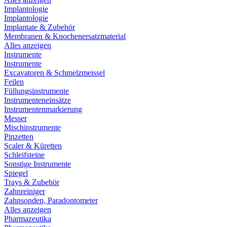
Implantologie
Implantologie
Implantate & Zubehör
Membranen & Knochenersatzmaterial
Alles anzeigen
Instrumente
Instrumente
Excavatoren & Schmelzmeissel
Feilen
Füllungsinstrumente
Instrumenteneinsätze
Instrumentenmarkierung
Messer
Mischinstrumente
Pinzetten
Scaler & Küretten
Schleifsteine
Sonstige Instrumente
Spiegel
Trays & Zubehör
Zahnreiniger
Zahnsonden, Paradontometer
Alles anzeigen
Pharmazeutika