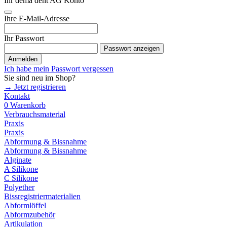
Ihr dema dent AG Konto
Ihre E-Mail-Adresse
Ihr Passwort
Passwort anzeigen
Anmelden
Ich habe mein Passwort vergessen
Sie sind neu im Shop?
→ Jetzt registrieren
Kontakt
0
Warenkorb
Verbrauchsmaterial
Praxis
Praxis
Abformung & Bissnahme
Abformung & Bissnahme
Alginate
A Silikone
C Silikone
Polyether
Bissregistriermaterialien
Abformlöffel
Abformzubehör
Artikulation