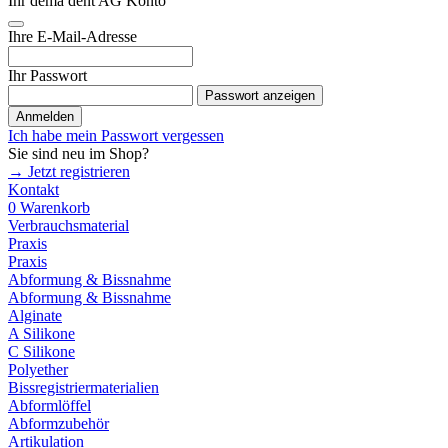
Ihr dema dent AG Konto
Ihre E-Mail-Adresse
Ihr Passwort
Passwort anzeigen
Anmelden
Ich habe mein Passwort vergessen
Sie sind neu im Shop?
→ Jetzt registrieren
Kontakt
0
Warenkorb
Verbrauchsmaterial
Praxis
Praxis
Abformung & Bissnahme
Abformung & Bissnahme
Alginate
A Silikone
C Silikone
Polyether
Bissregistriermaterialien
Abformlöffel
Abformzubehör
Artikulation