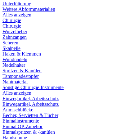
Unterfütterung
Weitere Abformmaterialien
Alles anzeigen
Chirurgie
Chirurgie
Wurzelheber
Zahnzangen
Scheren
Skalpelle
Haken & Klemmen
Wundnadeln
Nadelhalter
Spritzen & Kanülen
Tamponadestopfer
Nahtmaterial
Sonstige Chirurgie-Instrumente
Alles anzeigen
Einwegartikel, Arbeitsschutz
Einwegartikel, Arbeitsschutz
Anmischblöcke
Becher, Servietten & Tücher
Einmalinstrumente
Einmal OP-Zubehör
Einmalspritzen & -kanülen
Handschuhe