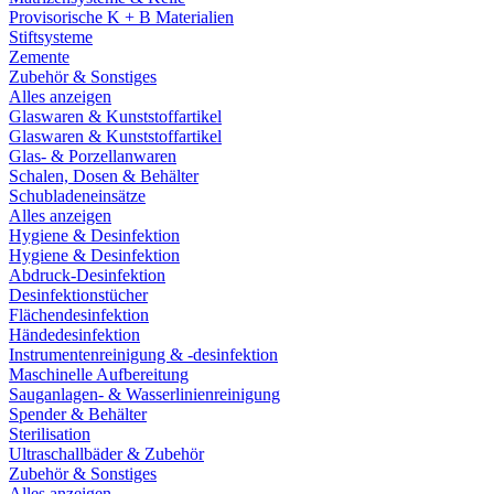
Provisorische K + B Materialien
Stiftsysteme
Zemente
Zubehör & Sonstiges
Alles anzeigen
Glaswaren & Kunststoffartikel
Glaswaren & Kunststoffartikel
Glas- & Porzellanwaren
Schalen, Dosen & Behälter
Schubladeneinsätze
Alles anzeigen
Hygiene & Desinfektion
Hygiene & Desinfektion
Abdruck-Desinfektion
Desinfektionstücher
Flächendesinfektion
Händedesinfektion
Instrumentenreinigung & -desinfektion
Maschinelle Aufbereitung
Sauganlagen- & Wasserlinienreinigung
Spender & Behälter
Sterilisation
Ultraschallbäder & Zubehör
Zubehör & Sonstiges
Alles anzeigen