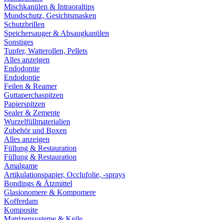
Mischkanülen & Intraoraltips
Mundschutz, Gesichtsmasken
Schutzbrillen
Speichersauger & Absaugkanülen
Sonstiges
Tupfer, Watterollen, Pellets
Alles anzeigen
Endodontie
Endodontie
Feilen & Reamer
Guttaperchaspitzen
Papierspitzen
Sealer & Zemente
Wurzelfüllmaterialien
Zubehör und Boxen
Alles anzeigen
Füllung & Restauration
Füllung & Restauration
Amalgame
Artikulationspapier, Occlufolie, -sprays
Bondings & Ätzmittel
Glasionomere & Kompomere
Kofferdam
Komposite
Matrizensysteme & Keile