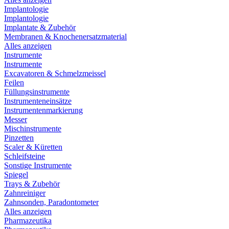
Implantologie
Implantologie
Implantate & Zubehör
Membranen & Knochenersatzmaterial
Alles anzeigen
Instrumente
Instrumente
Excavatoren & Schmelzmeissel
Feilen
Füllungsinstrumente
Instrumenteneinsätze
Instrumentenmarkierung
Messer
Mischinstrumente
Pinzetten
Scaler & Küretten
Schleifsteine
Sonstige Instrumente
Spiegel
Trays & Zubehör
Zahnreiniger
Zahnsonden, Paradontometer
Alles anzeigen
Pharmazeutika