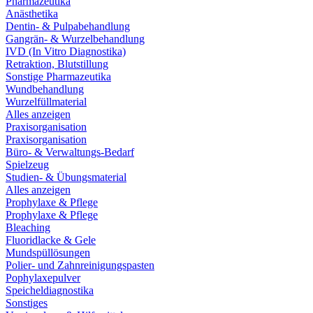
Pharmazeutika
Anästhetika
Dentin- & Pulpabehandlung
Gangrän- & Wurzelbehandlung
IVD (In Vitro Diagnostika)
Retraktion, Blutstillung
Sonstige Pharmazeutika
Wundbehandlung
Wurzelfüllmaterial
Alles anzeigen
Praxisorganisation
Praxisorganisation
Büro- & Verwaltungs-Bedarf
Spielzeug
Studien- & Übungsmaterial
Alles anzeigen
Prophylaxe & Pflege
Prophylaxe & Pflege
Bleaching
Fluoridlacke & Gele
Mundspüllösungen
Polier- und Zahnreinigungspasten
Pophylaxepulver
Speicheldiagnostika
Sonstiges