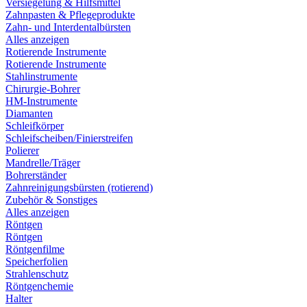
Versiegelung & Hilfsmittel
Zahnpasten & Pflegeprodukte
Zahn- und Interdentalbürsten
Alles anzeigen
Rotierende Instrumente
Rotierende Instrumente
Stahlinstrumente
Chirurgie-Bohrer
HM-Instrumente
Diamanten
Schleifkörper
Schleifscheiben/Finierstreifen
Polierer
Mandrelle/Träger
Bohrerständer
Zahnreinigungsbürsten (rotierend)
Zubehör & Sonstiges
Alles anzeigen
Röntgen
Röntgen
Röntgenfilme
Speicherfolien
Strahlenschutz
Röntgenchemie
Halter