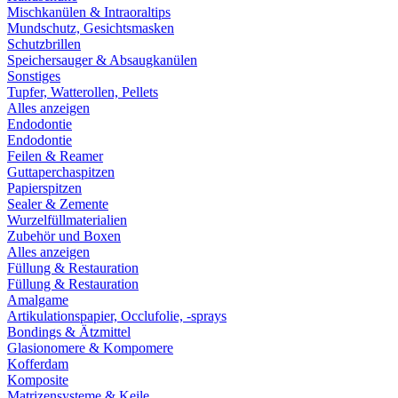
Mischkanülen & Intraoraltips
Mundschutz, Gesichtsmasken
Schutzbrillen
Speichersauger & Absaugkanülen
Sonstiges
Tupfer, Watterollen, Pellets
Alles anzeigen
Endodontie
Endodontie
Feilen & Reamer
Guttaperchaspitzen
Papierspitzen
Sealer & Zemente
Wurzelfüllmaterialien
Zubehör und Boxen
Alles anzeigen
Füllung & Restauration
Füllung & Restauration
Amalgame
Artikulationspapier, Occlufolie, -sprays
Bondings & Ätzmittel
Glasionomere & Kompomere
Kofferdam
Komposite
Matrizensysteme & Keile