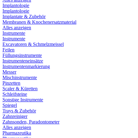
Implantologie
Implantologie
Implantate & Zubehör
Membranen & Knochenersatzmaterial
Alles anzeigen
Instrumente
Instrumente
Excavatoren & Schmelzmeissel
Feilen
Füllungsinstrumente
Instrumenteneinsätze
Instrumentenmarkierung
Messer
Mischinstrumente
Pinzetten
Scaler & Küretten
Schleifsteine
Sonstige Instrumente
Spiegel
Trays & Zubehör
Zahnreiniger
Zahnsonden, Paradontometer
Alles anzeigen
Pharmazeutika