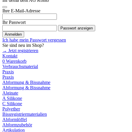
Ihr dema dent AG Konto
Ihre E-Mail-Adresse
Ihr Passwort
Passwort anzeigen
Anmelden
Ich habe mein Passwort vergessen
Sie sind neu im Shop?
→ Jetzt registrieren
Kontakt
0
Warenkorb
Verbrauchsmaterial
Praxis
Praxis
Abformung & Bissnahme
Abformung & Bissnahme
Alginate
A Silikone
C Silikone
Polyether
Bissregistriermaterialien
Abformlöffel
Abformzubehör
Artikulation