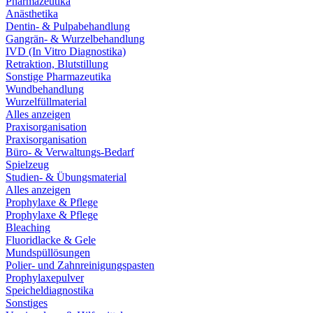
Pharmazeutika
Anästhetika
Dentin- & Pulpabehandlung
Gangrän- & Wurzelbehandlung
IVD (In Vitro Diagnostika)
Retraktion, Blutstillung
Sonstige Pharmazeutika
Wundbehandlung
Wurzelfüllmaterial
Alles anzeigen
Praxisorganisation
Praxisorganisation
Büro- & Verwaltungs-Bedarf
Spielzeug
Studien- & Übungsmaterial
Alles anzeigen
Prophylaxe & Pflege
Prophylaxe & Pflege
Bleaching
Fluoridlacke & Gele
Mundspüllösungen
Polier- und Zahnreinigungspasten
Prophylaxepulver
Speicheldiagnostika
Sonstiges