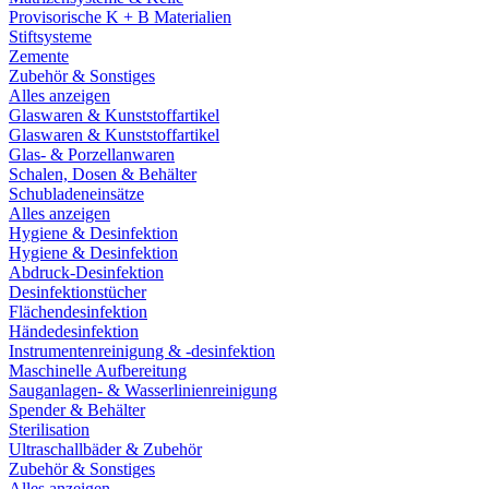
Provisorische K + B Materialien
Stiftsysteme
Zemente
Zubehör & Sonstiges
Alles anzeigen
Glaswaren & Kunststoffartikel
Glaswaren & Kunststoffartikel
Glas- & Porzellanwaren
Schalen, Dosen & Behälter
Schubladeneinsätze
Alles anzeigen
Hygiene & Desinfektion
Hygiene & Desinfektion
Abdruck-Desinfektion
Desinfektionstücher
Flächendesinfektion
Händedesinfektion
Instrumentenreinigung & -desinfektion
Maschinelle Aufbereitung
Sauganlagen- & Wasserlinienreinigung
Spender & Behälter
Sterilisation
Ultraschallbäder & Zubehör
Zubehör & Sonstiges
Alles anzeigen