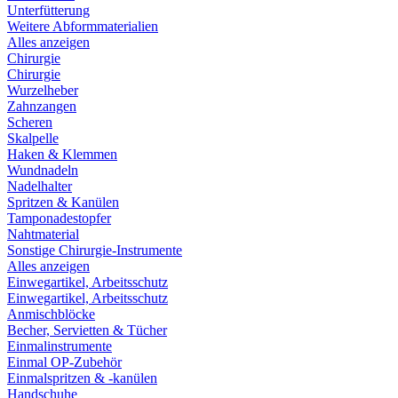
Unterfütterung
Weitere Abformmaterialien
Alles anzeigen
Chirurgie
Chirurgie
Wurzelheber
Zahnzangen
Scheren
Skalpelle
Haken & Klemmen
Wundnadeln
Nadelhalter
Spritzen & Kanülen
Tamponadestopfer
Nahtmaterial
Sonstige Chirurgie-Instrumente
Alles anzeigen
Einwegartikel, Arbeitsschutz
Einwegartikel, Arbeitsschutz
Anmischblöcke
Becher, Servietten & Tücher
Einmalinstrumente
Einmal OP-Zubehör
Einmalspritzen & -kanülen
Handschuhe