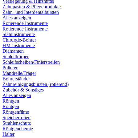
Versiegelung & Hilfsmittel
Zahnpasten & Pflegeprodukte
Zahn- und Interdentalbürsten
Alles anzeigen
Rotierende Instrumente
Rotierende Instrumente
Stahlinstrumente
Chirurgie-Bohrer
HM-Instrumente
Diamanten
Schleifkörper
Schleifscheiben/Finierstreifen
Polierer
Mandrelle/Träger
Bohrerständer
Zahnreinigungsbürsten (rotierend)
Zubehör & Sonstiges
Alles anzeigen
Röntgen
Röntgen
Röntgenfilme
Speicherfolien
Strahlenschutz
Röntgenchemie
Halter