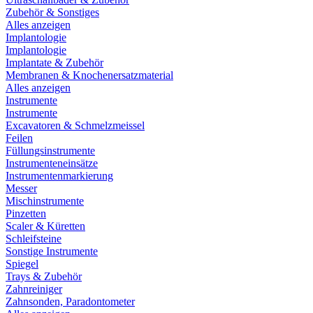
Zubehör & Sonstiges
Alles anzeigen
Implantologie
Implantologie
Implantate & Zubehör
Membranen & Knochenersatzmaterial
Alles anzeigen
Instrumente
Instrumente
Excavatoren & Schmelzmeissel
Feilen
Füllungsinstrumente
Instrumenteneinsätze
Instrumentenmarkierung
Messer
Mischinstrumente
Pinzetten
Scaler & Küretten
Schleifsteine
Sonstige Instrumente
Spiegel
Trays & Zubehör
Zahnreiniger
Zahnsonden, Paradontometer