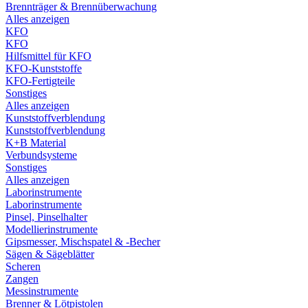
Brennträger & Brennüberwachung
Alles anzeigen
KFO
KFO
Hilfsmittel für KFO
KFO-Kunststoffe
KFO-Fertigteile
Sonstiges
Alles anzeigen
Kunststoffverblendung
Kunststoffverblendung
K+B Material
Verbundsysteme
Sonstiges
Alles anzeigen
Laborinstrumente
Laborinstrumente
Pinsel, Pinselhalter
Modellierinstrumente
Gipsmesser, Mischspatel & -Becher
Sägen & Sägeblätter
Scheren
Zangen
Messinstrumente
Brenner & Lötpistolen