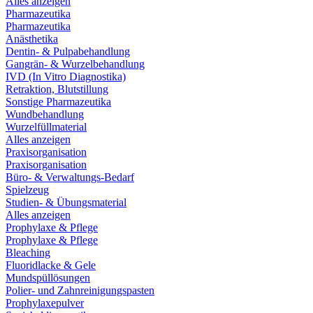
Alles anzeigen
Pharmazeutika
Pharmazeutika
Anästhetika
Dentin- & Pulpabehandlung
Gangrän- & Wurzelbehandlung
IVD (In Vitro Diagnostika)
Retraktion, Blutstillung
Sonstige Pharmazeutika
Wundbehandlung
Wurzelfüllmaterial
Alles anzeigen
Praxisorganisation
Praxisorganisation
Büro- & Verwaltungs-Bedarf
Spielzeug
Studien- & Übungsmaterial
Alles anzeigen
Prophylaxe & Pflege
Prophylaxe & Pflege
Bleaching
Fluoridlacke & Gele
Mundspüllösungen
Polier- und Zahnreinigungspasten
Prophylaxepulver