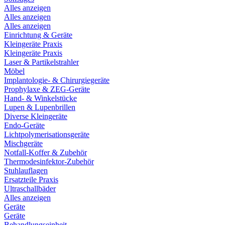
Alles anzeigen
Alles anzeigen
Alles anzeigen
Einrichtung & Geräte
Kleingeräte Praxis
Kleingeräte Praxis
Laser & Partikelstrahler
Möbel
Implantologie- & Chirurgiegeräte
Prophylaxe & ZEG-Geräte
Hand- & Winkelstücke
Lupen & Lupenbrillen
Diverse Kleingeräte
Endo-Geräte
Lichtpolymerisationsgeräte
Mischgeräte
Notfall-Koffer & Zubehör
Thermodesinfektor-Zubehör
Stuhlauflagen
Ersatzteile Praxis
Ultraschallbäder
Alles anzeigen
Geräte
Geräte
Behandlungseinheit