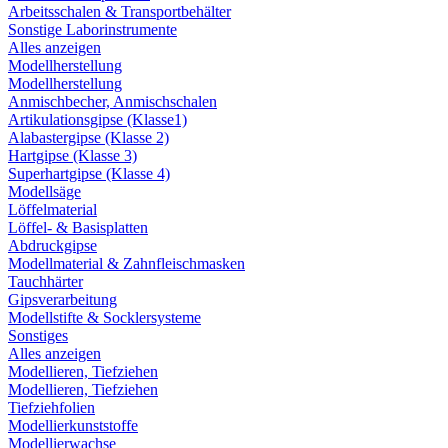
Arbeitsschalen & Transportbehälter
Sonstige Laborinstrumente
Alles anzeigen
Modellherstellung
Modellherstellung
Anmischbecher, Anmischschalen
Artikulationsgipse (Klasse1)
Alabastergipse (Klasse 2)
Hartgipse (Klasse 3)
Superhartgipse (Klasse 4)
Modellsäge
Löffelmaterial
Löffel- & Basisplatten
Abdruckgipse
Modellmaterial & Zahnfleischmasken
Tauchhärter
Gipsverarbeitung
Modellstifte & Socklersysteme
Sonstiges
Alles anzeigen
Modellieren, Tiefziehen
Modellieren, Tiefziehen
Tiefziehfolien
Modellierkunststoffe
Modellierwachse