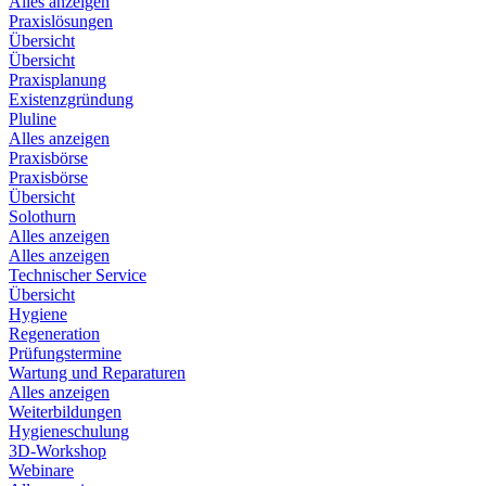
Alles anzeigen
Praxislösungen
Übersicht
Übersicht
Praxisplanung
Existenzgründung
Pluline
Alles anzeigen
Praxisbörse
Praxisbörse
Übersicht
Solothurn
Alles anzeigen
Alles anzeigen
Technischer Service
Übersicht
Hygiene
Regeneration
Prüfungstermine
Wartung und Reparaturen
Alles anzeigen
Weiterbildungen
Hygieneschulung
3D-Workshop
Webinare