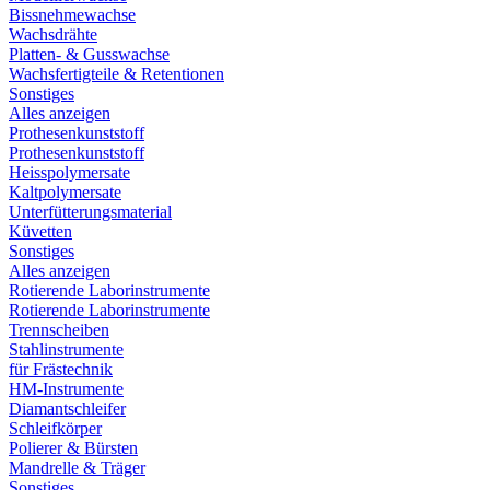
Bissnehmewachse
Wachsdrähte
Platten- & Gusswachse
Wachsfertigteile & Retentionen
Sonstiges
Alles anzeigen
Prothesenkunststoff
Prothesenkunststoff
Heisspolymersate
Kaltpolymersate
Unterfütterungsmaterial
Küvetten
Sonstiges
Alles anzeigen
Rotierende Laborinstrumente
Rotierende Laborinstrumente
Trennscheiben
Stahlinstrumente
für Frästechnik
HM-Instrumente
Diamantschleifer
Schleifkörper
Polierer & Bürsten
Mandrelle & Träger
Sonstiges