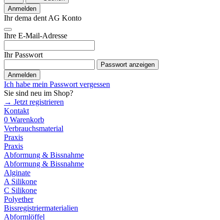
Anmelden
Ihr dema dent AG Konto
Ihre E-Mail-Adresse
Ihr Passwort
Passwort anzeigen
Anmelden
Ich habe mein Passwort vergessen
Sie sind neu im Shop?
→ Jetzt registrieren
Kontakt
0
Warenkorb
Verbrauchsmaterial
Praxis
Praxis
Abformung & Bissnahme
Abformung & Bissnahme
Alginate
A Silikone
C Silikone
Polyether
Bissregistriermaterialien
Abformlöffel