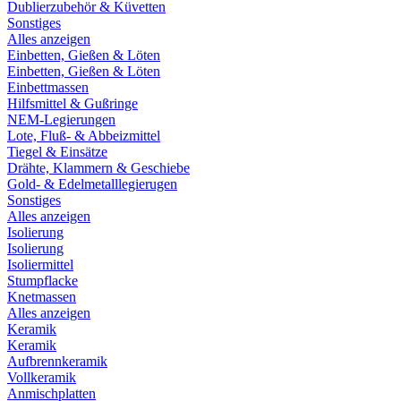
Dublierzubehör & Küvetten
Sonstiges
Alles anzeigen
Einbetten, Gießen & Löten
Einbetten, Gießen & Löten
Einbettmassen
Hilfsmittel & Gußringe
NEM-Legierungen
Lote, Fluß- & Abbeizmittel
Tiegel & Einsätze
Drähte, Klammern & Geschiebe
Gold- & Edelmetalllegierugen
Sonstiges
Alles anzeigen
Isolierung
Isolierung
Isoliermittel
Stumpflacke
Knetmassen
Alles anzeigen
Keramik
Keramik
Aufbrennkeramik
Vollkeramik
Anmischplatten