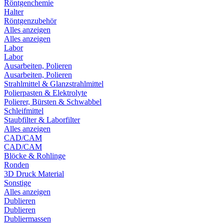
Röntgenchemie
Halter
Röntgenzubehör
Alles anzeigen
Alles anzeigen
Labor
Labor
Ausarbeiten, Polieren
Ausarbeiten, Polieren
Strahlmittel & Glanzstrahlmittel
Polierpasten & Elektrolyte
Polierer, Bürsten & Schwabbel
Schleifmittel
Staubfilter & Laborfilter
Alles anzeigen
CAD/CAM
CAD/CAM
Blöcke & Rohlinge
Ronden
3D Druck Material
Sonstige
Alles anzeigen
Dublieren
Dublieren
Dubliermassen