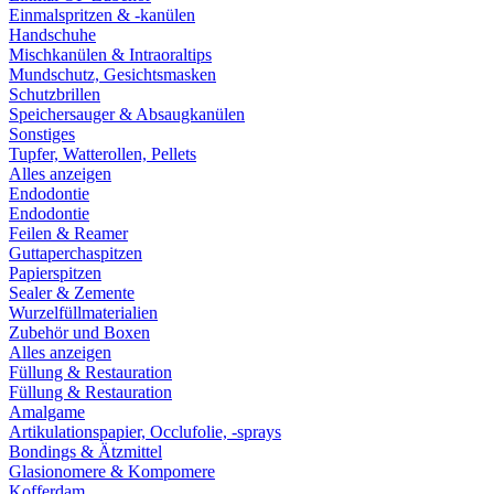
Einmalspritzen & -kanülen
Handschuhe
Mischkanülen & Intraoraltips
Mundschutz, Gesichtsmasken
Schutzbrillen
Speichersauger & Absaugkanülen
Sonstiges
Tupfer, Watterollen, Pellets
Alles anzeigen
Endodontie
Endodontie
Feilen & Reamer
Guttaperchaspitzen
Papierspitzen
Sealer & Zemente
Wurzelfüllmaterialien
Zubehör und Boxen
Alles anzeigen
Füllung & Restauration
Füllung & Restauration
Amalgame
Artikulationspapier, Occlufolie, -sprays
Bondings & Ätzmittel
Glasionomere & Kompomere
Kofferdam