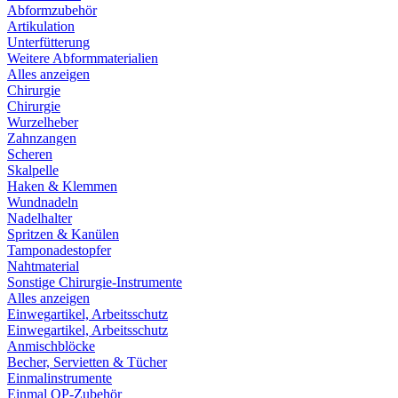
Abformzubehör
Artikulation
Unterfütterung
Weitere Abformmaterialien
Alles anzeigen
Chirurgie
Chirurgie
Wurzelheber
Zahnzangen
Scheren
Skalpelle
Haken & Klemmen
Wundnadeln
Nadelhalter
Spritzen & Kanülen
Tamponadestopfer
Nahtmaterial
Sonstige Chirurgie-Instrumente
Alles anzeigen
Einwegartikel, Arbeitsschutz
Einwegartikel, Arbeitsschutz
Anmischblöcke
Becher, Servietten & Tücher
Einmalinstrumente
Einmal OP-Zubehör