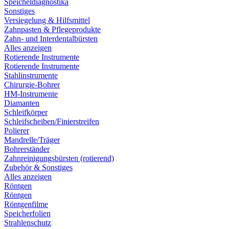
Speicheldiagnostika
Sonstiges
Versiegelung & Hilfsmittel
Zahnpasten & Pflegeprodukte
Zahn- und Interdentalbürsten
Alles anzeigen
Rotierende Instrumente
Rotierende Instrumente
Stahlinstrumente
Chirurgie-Bohrer
HM-Instrumente
Diamanten
Schleifkörper
Schleifscheiben/Finierstreifen
Polierer
Mandrelle/Träger
Bohrerständer
Zahnreinigungsbürsten (rotierend)
Zubehör & Sonstiges
Alles anzeigen
Röntgen
Röntgen
Röntgenfilme
Speicherfolien
Strahlenschutz