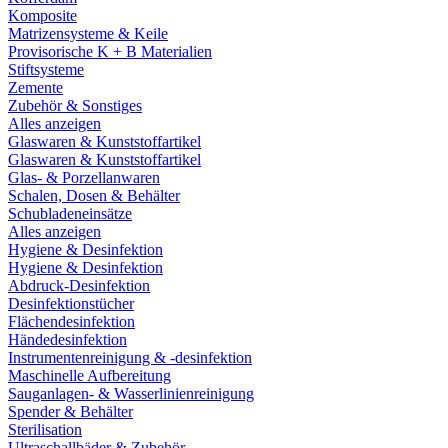
Komposite
Matrizensysteme & Keile
Provisorische K + B Materialien
Stiftsysteme
Zemente
Zubehör & Sonstiges
Alles anzeigen
Glaswaren & Kunststoffartikel
Glaswaren & Kunststoffartikel
Glas- & Porzellanwaren
Schalen, Dosen & Behälter
Schubladeneinsätze
Alles anzeigen
Hygiene & Desinfektion
Hygiene & Desinfektion
Abdruck-Desinfektion
Desinfektionstücher
Flächendesinfektion
Händedesinfektion
Instrumentenreinigung & -desinfektion
Maschinelle Aufbereitung
Sauganlagen- & Wasserlinienreinigung
Spender & Behälter
Sterilisation
Ultraschallbäder & Zubehör