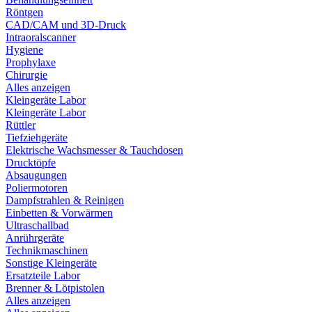
Röntgen
CAD/CAM und 3D-Druck
Intraoralscanner
Hygiene
Prophylaxe
Chirurgie
Alles anzeigen
Kleingeräte Labor
Kleingeräte Labor
Rüttler
Tiefziehgeräte
Elektrische Wachsmesser & Tauchdosen
Drucktöpfe
Absaugungen
Poliermotoren
Dampfstrahlen & Reinigen
Einbetten & Vorwärmen
Ultraschallbad
Anrührgeräte
Technikmaschinen
Sonstige Kleingeräte
Ersatzteile Labor
Brenner & Lötpistolen
Alles anzeigen