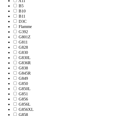
A11
B5
B10
B11
D3C
Flamme
G392
G801Z
G811
G828
G830
G830L
G836R
G838
G845R
G849
G850
G850L
G851
G856
G856L
G856XL
G858