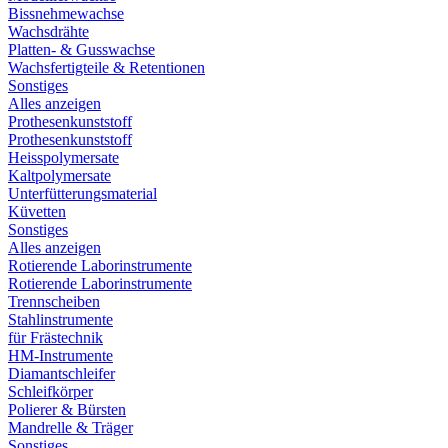
Bissnehmewachse
Wachsdrähte
Platten- & Gusswachse
Wachsfertigteile & Retentionen
Sonstiges
Alles anzeigen
Prothesenkunststoff
Prothesenkunststoff
Heisspolymersate
Kaltpolymersate
Unterfütterungsmaterial
Küvetten
Sonstiges
Alles anzeigen
Rotierende Laborinstrumente
Rotierende Laborinstrumente
Trennscheiben
Stahlinstrumente
für Frästechnik
HM-Instrumente
Diamantschleifer
Schleifkörper
Polierer & Bürsten
Mandrelle & Träger
Sonstiges