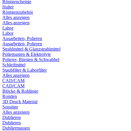
Röntgenchemie
Halter
Röntgenzubehör
Alles anzeigen
Alles anzeigen
Labor
Labor
Ausarbeiten, Polieren
Ausarbeiten, Polieren
Strahlmittel & Glanzstrahlmittel
Polierpasten & Elektrolyte
Polierer, Bürsten & Schwabbel
Schleifmittel
Staubfilter & Laborfilter
Alles anzeigen
CAD/CAM
CAD/CAM
Blöcke & Rohlinge
Ronden
3D Druck Material
Sonstige
Alles anzeigen
Dublieren
Dublieren
Dubliermassen