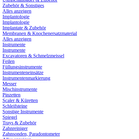
Zubehör & Sonstiges
Alles anzeigen
Implantologie
Implantologie
Implantate & Zubehör
Membranen & Knochenersatzmaterial
Alles anzeigen
Instrumente
Instrumente
Excavatoren & Schmelzmeissel
Feilen
Füllungsinstrumente
Instrumenteneinsätze
Instrumentenmarkierung
Messer
Mischinstrumente
Pinzetten
Scaler & Küretten
Schleifsteine
Sonstige Instrumente
Spiegel
Trays & Zubehör
Zahnreiniger
Zahnsonden, Paradontometer