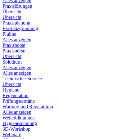
Alles anzeigen
Praxislösungen
Übersicht
Übersicht
Praxisplanung
Existenzgründung
Pluline
Alles anzeigen
Praxisbörse
Praxisbörse
Übersicht
Solothurn
Alles anzeigen
Alles anzeigen
Technischer Service
Übersicht
Hygiene
Regeneration
Prüfungstermine
Wartung und Reparaturen
Alles anzeigen
Weiterbildungen
Hygieneschulung
3D-Workshop
Webinare