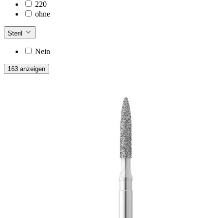
220
ohne
Steril
Nein
163 anzeigen