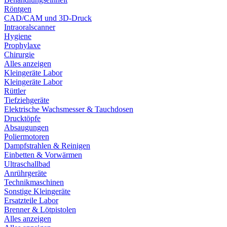
Röntgen
CAD/CAM und 3D-Druck
Intraoralscanner
Hygiene
Prophylaxe
Chirurgie
Alles anzeigen
Kleingeräte Labor
Kleingeräte Labor
Rüttler
Tiefziehgeräte
Elektrische Wachsmesser & Tauchdosen
Drucktöpfe
Absaugungen
Poliermotoren
Dampfstrahlen & Reinigen
Einbetten & Vorwärmen
Ultraschallbad
Anrührgeräte
Technikmaschinen
Sonstige Kleingeräte
Ersatzteile Labor
Brenner & Lötpistolen
Alles anzeigen