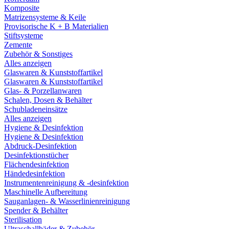
Komposite
Matrizensysteme & Keile
Provisorische K + B Materialien
Stiftsysteme
Zemente
Zubehör & Sonstiges
Alles anzeigen
Glaswaren & Kunststoffartikel
Glaswaren & Kunststoffartikel
Glas- & Porzellanwaren
Schalen, Dosen & Behälter
Schubladeneinsätze
Alles anzeigen
Hygiene & Desinfektion
Hygiene & Desinfektion
Abdruck-Desinfektion
Desinfektionstücher
Flächendesinfektion
Händedesinfektion
Instrumentenreinigung & -desinfektion
Maschinelle Aufbereitung
Sauganlagen- & Wasserlinienreinigung
Spender & Behälter
Sterilisation
Ultraschallbäder & Zubehör