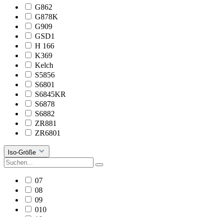
G862
G878K
G909
GSD1
H 166
K369
Kelch
S5856
S6801
S6845KR
S6878
S6882
ZR881
ZR6801
Iso-Größe
07
08
09
010