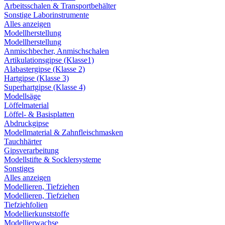
Arbeitsschalen & Transportbehälter
Sonstige Laborinstrumente
Alles anzeigen
Modellherstellung
Modellherstellung
Anmischbecher, Anmischschalen
Artikulationsgipse (Klasse1)
Alabastergipse (Klasse 2)
Hartgipse (Klasse 3)
Superhartgipse (Klasse 4)
Modellsäge
Löffelmaterial
Löffel- & Basisplatten
Abdruckgipse
Modellmaterial & Zahnfleischmasken
Tauchhärter
Gipsverarbeitung
Modellstifte & Socklersysteme
Sonstiges
Alles anzeigen
Modellieren, Tiefziehen
Modellieren, Tiefziehen
Tiefziehfolien
Modellierkunststoffe
Modellierwachse