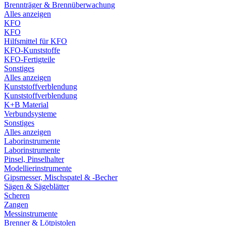
Brennträger & Brennüberwachung
Alles anzeigen
KFO
KFO
Hilfsmittel für KFO
KFO-Kunststoffe
KFO-Fertigteile
Sonstiges
Alles anzeigen
Kunststoffverblendung
Kunststoffverblendung
K+B Material
Verbundsysteme
Sonstiges
Alles anzeigen
Laborinstrumente
Laborinstrumente
Pinsel, Pinselhalter
Modellierinstrumente
Gipsmesser, Mischspatel & -Becher
Sägen & Sägeblätter
Scheren
Zangen
Messinstrumente
Brenner & Lötpistolen