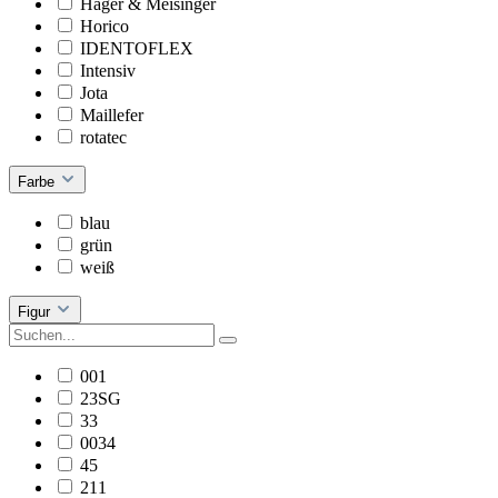
Hager & Meisinger
Horico
IDENTOFLEX
Intensiv
Jota
Maillefer
rotatec
Farbe
blau
grün
weiß
Figur
001
23SG
33
0034
45
211