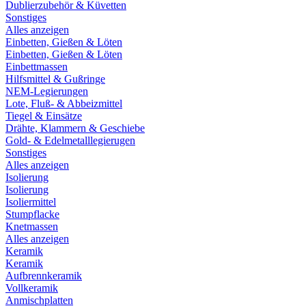
Dublierzubehör & Küvetten
Sonstiges
Alles anzeigen
Einbetten, Gießen & Löten
Einbetten, Gießen & Löten
Einbettmassen
Hilfsmittel & Gußringe
NEM-Legierungen
Lote, Fluß- & Abbeizmittel
Tiegel & Einsätze
Drähte, Klammern & Geschiebe
Gold- & Edelmetalllegierugen
Sonstiges
Alles anzeigen
Isolierung
Isolierung
Isoliermittel
Stumpflacke
Knetmassen
Alles anzeigen
Keramik
Keramik
Aufbrennkeramik
Vollkeramik
Anmischplatten