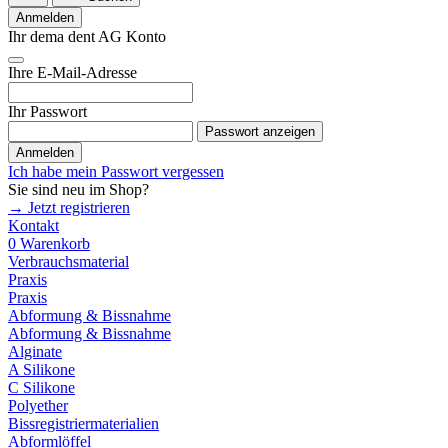
Anmelden
Ihr dema dent AG Konto
Ihre E-Mail-Adresse
Ihr Passwort
Passwort anzeigen
Anmelden
Ich habe mein Passwort vergessen
Sie sind neu im Shop?
→ Jetzt registrieren
Kontakt
0
Warenkorb
Verbrauchsmaterial
Praxis
Praxis
Abformung & Bissnahme
Abformung & Bissnahme
Alginate
A Silikone
C Silikone
Polyether
Bissregistriermaterialien
Abformlöffel