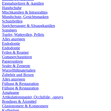
Einmalspritzen & -kanülen
Handschuhe
Mischkanülen & Intraoraltips
Mundschutz, Gesichtsmasken
Schutzbrillen
Speichersauger & Absaugkanülen
Sonstiges
Tupfer, Watterollen, Pellets
Alles anzeigen
Endodontie
Endodontie
Feilen & Reamer
Guttaperchaspitzen
Papierspitzen
Sealer & Zemente
Wurzelfüllmaterialien
Zubehör und Boxen
Alles anzeigen
Füllung & Restauration
Füllung & Restauration
Amalgame
Artikulationspapier, Occlufolie, -sprays
Bondings & Ätzmittel
Glasionomere & Kompomere
Kofferdam