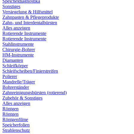
Speicheldiagnostika
Sonstiges
Versiegelung & Hilfsmittel
Zahnpasten & Pflegeprodukte
Zahn- und Interdentalbürsten
Alles anzeigen
Rotierende Instrumente
Rotierende Instrumente
Stahlinstrumente
Chirurgie-Bohrer
HM-Instrumente
Diamanten
Schleifkörper
Schleifscheiben/Finierstreifen
Polierer
Mandrelle/Träger
Bohrerständer
Zahnreinigungsbürsten (rotierend)
Zubehör & Sonstiges
Alles anzeigen
Röntgen
Röntgen
Röntgenfilme
Speicherfolien
Strahlenschutz