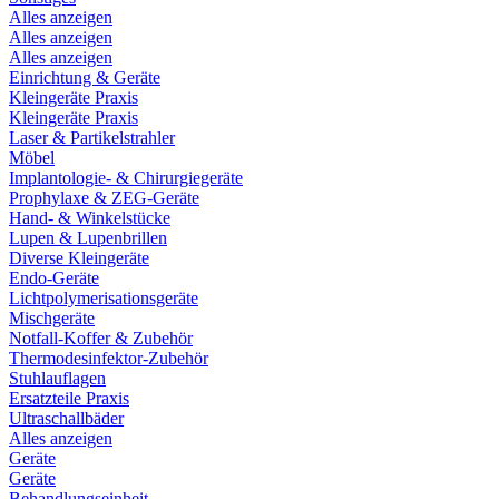
Alles anzeigen
Alles anzeigen
Alles anzeigen
Einrichtung & Geräte
Kleingeräte Praxis
Kleingeräte Praxis
Laser & Partikelstrahler
Möbel
Implantologie- & Chirurgiegeräte
Prophylaxe & ZEG-Geräte
Hand- & Winkelstücke
Lupen & Lupenbrillen
Diverse Kleingeräte
Endo-Geräte
Lichtpolymerisationsgeräte
Mischgeräte
Notfall-Koffer & Zubehör
Thermodesinfektor-Zubehör
Stuhlauflagen
Ersatzteile Praxis
Ultraschallbäder
Alles anzeigen
Geräte
Geräte
Behandlungseinheit