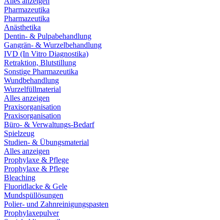
Alles anzeigen
Pharmazeutika
Pharmazeutika
Anästhetika
Dentin- & Pulpabehandlung
Gangrän- & Wurzelbehandlung
IVD (In Vitro Diagnostika)
Retraktion, Blutstillung
Sonstige Pharmazeutika
Wundbehandlung
Wurzelfüllmaterial
Alles anzeigen
Praxisorganisation
Praxisorganisation
Büro- & Verwaltungs-Bedarf
Spielzeug
Studien- & Übungsmaterial
Alles anzeigen
Prophylaxe & Pflege
Prophylaxe & Pflege
Bleaching
Fluoridlacke & Gele
Mundspüllösungen
Polier- und Zahnreinigungspasten
Prophylaxepulver