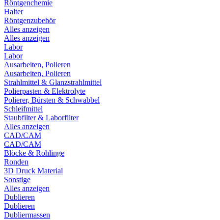
Röntgenchemie
Halter
Röntgenzubehör
Alles anzeigen
Alles anzeigen
Labor
Labor
Ausarbeiten, Polieren
Ausarbeiten, Polieren
Strahlmittel & Glanzstrahlmittel
Polierpasten & Elektrolyte
Polierer, Bürsten & Schwabbel
Schleifmittel
Staubfilter & Laborfilter
Alles anzeigen
CAD/CAM
CAD/CAM
Blöcke & Rohlinge
Ronden
3D Druck Material
Sonstige
Alles anzeigen
Dublieren
Dublieren
Dubliermassen