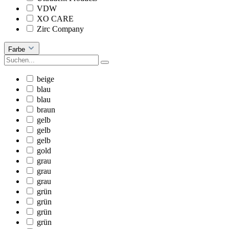
VDW
XO CARE
Zirc Company
Farbe
beige
blau
blau
braun
gelb
gelb
gelb
gold
grau
grau
grau
grün
grün
grün
grün