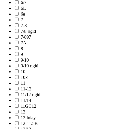
6/7
6L
6a
7
7-8
7/8 rigid
7/897
7A
8
9
9/10
9/10 rigid
10
10Z
11
11-12
11/12 rigid
11/14
11GC12
12
12 Inlay
12-11.5B