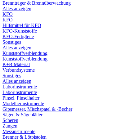
Brennträger & Brennüberwachung
Alles anzeigen
KFO
KFO
Hilfsmittel für KFO
KFO-Kunststoffe
KFO-Fertigteile
Sonstiges
Alles anzeigen
Kunststoffverblendung
Kunststoffverblendung
K+B Material
Verbundsysteme
Sonstiges
Alles anzeigen
Laborinstrumente
Laborinstrumente
Pinsel, Pinselhalter
Modellierinstrumente
Gipsmesser, Mischspatel & -Becher
Sägen & Sägeblätter
Scheren
Zangen
Messinstrumente
Brenner & Lötpistolen