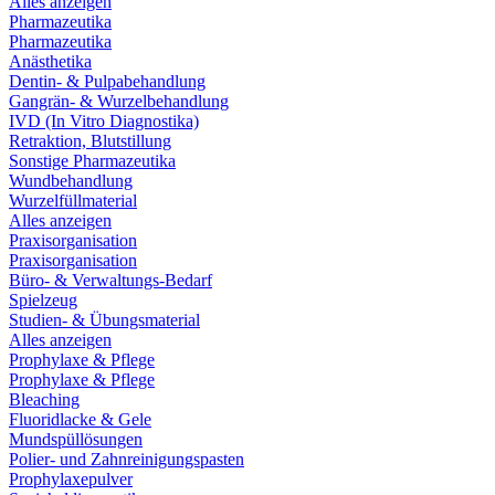
Alles anzeigen
Pharmazeutika
Pharmazeutika
Anästhetika
Dentin- & Pulpabehandlung
Gangrän- & Wurzelbehandlung
IVD (In Vitro Diagnostika)
Retraktion, Blutstillung
Sonstige Pharmazeutika
Wundbehandlung
Wurzelfüllmaterial
Alles anzeigen
Praxisorganisation
Praxisorganisation
Büro- & Verwaltungs-Bedarf
Spielzeug
Studien- & Übungsmaterial
Alles anzeigen
Prophylaxe & Pflege
Prophylaxe & Pflege
Bleaching
Fluoridlacke & Gele
Mundspüllösungen
Polier- und Zahnreinigungspasten
Prophylaxepulver