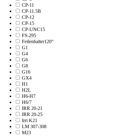
CP-11
CP-11.5B
CP-12
CP-15
CP-UNC15
FS-295
Feilenhalter120°
G1
G4
G6
G8
G16
GX4
H1
H2L
H6-H7
H6/7
IRR 20-21
IRR 20-25
Irri K21
LM 307-308
M23