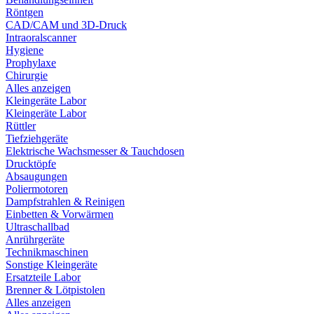
Röntgen
CAD/CAM und 3D-Druck
Intraoralscanner
Hygiene
Prophylaxe
Chirurgie
Alles anzeigen
Kleingeräte Labor
Kleingeräte Labor
Rüttler
Tiefziehgeräte
Elektrische Wachsmesser & Tauchdosen
Drucktöpfe
Absaugungen
Poliermotoren
Dampfstrahlen & Reinigen
Einbetten & Vorwärmen
Ultraschallbad
Anrührgeräte
Technikmaschinen
Sonstige Kleingeräte
Ersatzteile Labor
Brenner & Lötpistolen
Alles anzeigen