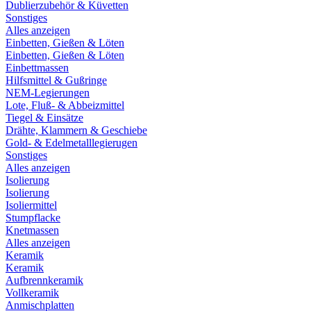
Dublierzubehör & Küvetten
Sonstiges
Alles anzeigen
Einbetten, Gießen & Löten
Einbetten, Gießen & Löten
Einbettmassen
Hilfsmittel & Gußringe
NEM-Legierungen
Lote, Fluß- & Abbeizmittel
Tiegel & Einsätze
Drähte, Klammern & Geschiebe
Gold- & Edelmetalllegierugen
Sonstiges
Alles anzeigen
Isolierung
Isolierung
Isoliermittel
Stumpflacke
Knetmassen
Alles anzeigen
Keramik
Keramik
Aufbrennkeramik
Vollkeramik
Anmischplatten