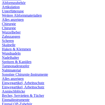
Abformzubehör
Artikulation
Unterfütterung
Weitere Abformmaterialien
Alles anzeigen
Chirurgie
Chirurgie
Wurzelheber
Zahnzangen
Scheren
Skalpelle
Haken & Klemmen
Wundnadeln
Nadelhalter
Spritzen & Kanülen
Tamponadestopfer
Nahtmaterial
Sonstige Chirurgie-Instrumente
Alles anzeigen
Einwegartikel, Arbeitsschutz
Einwegartikel, Arbeitsschutz
Anmischblöcke
Becher, Servietten & Tücher
Einmalinstrumente
Einmal OP-Zubehör