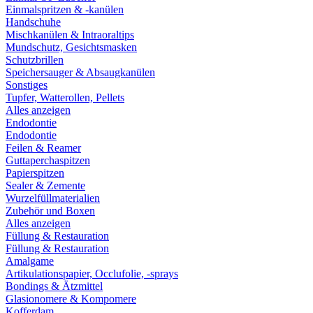
Einmalspritzen & -kanülen
Handschuhe
Mischkanülen & Intraoraltips
Mundschutz, Gesichtsmasken
Schutzbrillen
Speichersauger & Absaugkanülen
Sonstiges
Tupfer, Watterollen, Pellets
Alles anzeigen
Endodontie
Endodontie
Feilen & Reamer
Guttaperchaspitzen
Papierspitzen
Sealer & Zemente
Wurzelfüllmaterialien
Zubehör und Boxen
Alles anzeigen
Füllung & Restauration
Füllung & Restauration
Amalgame
Artikulationspapier, Occlufolie, -sprays
Bondings & Ätzmittel
Glasionomere & Kompomere
Kofferdam