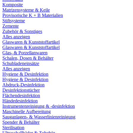
Komposite
Matrizensysteme & Keile
Provisorische K + B Materialien
Stiftsysteme
Zemente
Zubehör & Sonstiges
Alles anzeigen
Glaswaren & Kunststoffartikel
Glaswaren & Kunststoffartikel
Glas- & Porzellanwaren
Schalen, Dosen & Behälter
Schubladeneinsätze
Alles anzeigen
Hygiene & Desinfektion
Hygiene & Desinfektion
Abdruck-Desinfektion
Desinfektionstücher
Flächendesinfektion
Händedesinfektion
Instrumentenreinigung & -desinfektion
Maschinelle Aufbereitung
Sauganlagen- & Wasserlinienreinigung
Spender & Behälter
Sterilisation
Ultraschallbäder & Zubehör