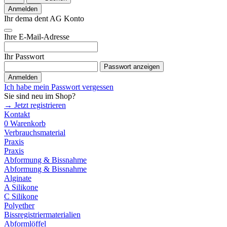
Anmelden
Ihr dema dent AG Konto
Ihre E-Mail-Adresse
Ihr Passwort
Passwort anzeigen
Anmelden
Ich habe mein Passwort vergessen
Sie sind neu im Shop?
→ Jetzt registrieren
Kontakt
0
Warenkorb
Verbrauchsmaterial
Praxis
Praxis
Abformung & Bissnahme
Abformung & Bissnahme
Alginate
A Silikone
C Silikone
Polyether
Bissregistriermaterialien
Abformlöffel