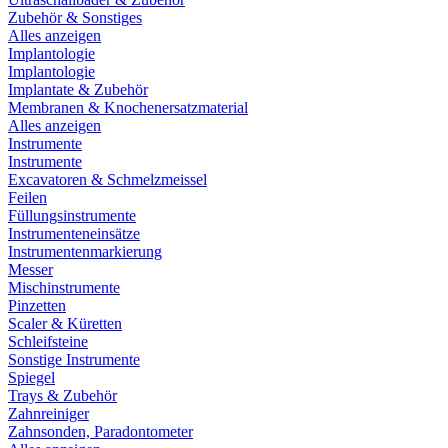
Zubehör & Sonstiges
Alles anzeigen
Implantologie
Implantologie
Implantate & Zubehör
Membranen & Knochenersatzmaterial
Alles anzeigen
Instrumente
Instrumente
Excavatoren & Schmelzmeissel
Feilen
Füllungsinstrumente
Instrumenteneinsätze
Instrumentenmarkierung
Messer
Mischinstrumente
Pinzetten
Scaler & Küretten
Schleifsteine
Sonstige Instrumente
Spiegel
Trays & Zubehör
Zahnreiniger
Zahnsonden, Paradontometer