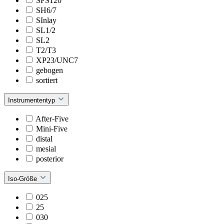
SFS120
SH6/7
SInlay
SL1/2
SL2
T2/T3
XP23/UNC7
gebogen
sortiert
Instrumententyp
After-Five
Mini-Five
distal
mesial
posterior
Iso-Größe
025
25
030