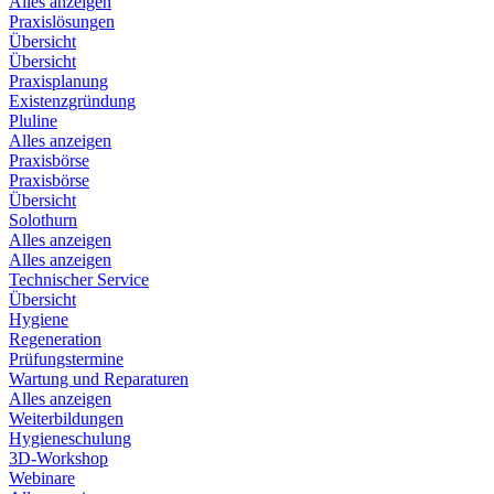
Alles anzeigen
Praxislösungen
Übersicht
Übersicht
Praxisplanung
Existenzgründung
Pluline
Alles anzeigen
Praxisbörse
Praxisbörse
Übersicht
Solothurn
Alles anzeigen
Alles anzeigen
Technischer Service
Übersicht
Hygiene
Regeneration
Prüfungstermine
Wartung und Reparaturen
Alles anzeigen
Weiterbildungen
Hygieneschulung
3D-Workshop
Webinare