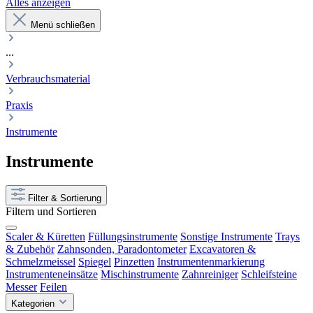
Alles anzeigen
Menü schließen
...
Verbrauchsmaterial
Praxis
Instrumente
Instrumente
Filter & Sortierung
Filtern und Sortieren
Scaler & Küretten
Füllungsinstrumente
Sonstige Instrumente
Trays
& Zubehör
Zahnsonden, Paradontometer
Excavatoren &
Schmelzmeissel
Spiegel
Pinzetten
Instrumentenmarkierung
Instrumenteneinsätze
Mischinstrumente
Zahnreiniger
Schleifsteine
Messer
Feilen
Kategorien