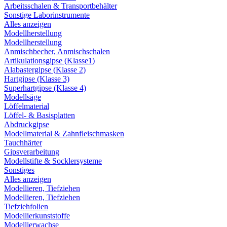
Arbeitsschalen & Transportbehälter
Sonstige Laborinstrumente
Alles anzeigen
Modellherstellung
Modellherstellung
Anmischbecher, Anmischschalen
Artikulationsgipse (Klasse1)
Alabastergipse (Klasse 2)
Hartgipse (Klasse 3)
Superhartgipse (Klasse 4)
Modellsäge
Löffelmaterial
Löffel- & Basisplatten
Abdruckgipse
Modellmaterial & Zahnfleischmasken
Tauchhärter
Gipsverarbeitung
Modellstifte & Socklersysteme
Sonstiges
Alles anzeigen
Modellieren, Tiefziehen
Modellieren, Tiefziehen
Tiefziehfolien
Modellierkunststoffe
Modellierwachse