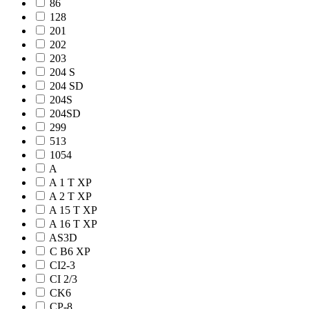
86
128
201
202
203
204 S
204 SD
204S
204SD
299
513
1054
A
A 1 T XP
A 2 T XP
A 15 T XP
A 16 T XP
AS3D
C B6 XP
CI2-3
CI 2/3
CK6
CP-8