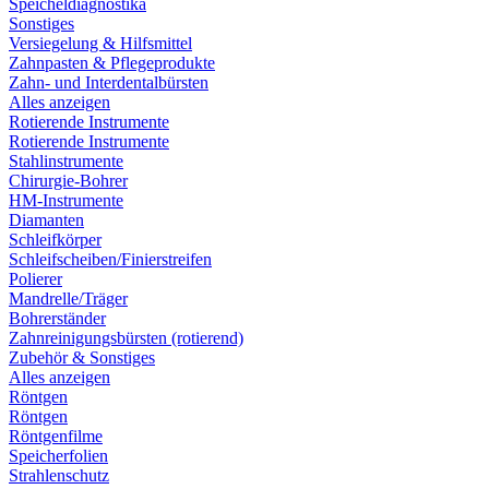
Speicheldiagnostika
Sonstiges
Versiegelung & Hilfsmittel
Zahnpasten & Pflegeprodukte
Zahn- und Interdentalbürsten
Alles anzeigen
Rotierende Instrumente
Rotierende Instrumente
Stahlinstrumente
Chirurgie-Bohrer
HM-Instrumente
Diamanten
Schleifkörper
Schleifscheiben/Finierstreifen
Polierer
Mandrelle/Träger
Bohrerständer
Zahnreinigungsbürsten (rotierend)
Zubehör & Sonstiges
Alles anzeigen
Röntgen
Röntgen
Röntgenfilme
Speicherfolien
Strahlenschutz