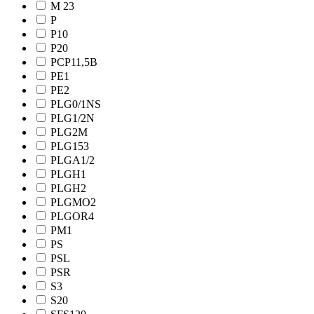
M 23
P
P10
P20
PCP11,5B
PE1
PE2
PLG0/1NS
PLG1/2N
PLG2M
PLG153
PLGA1/2
PLGH1
PLGH2
PLGMO2
PLGOR4
PM1
PS
PSL
PSR
S3
S20