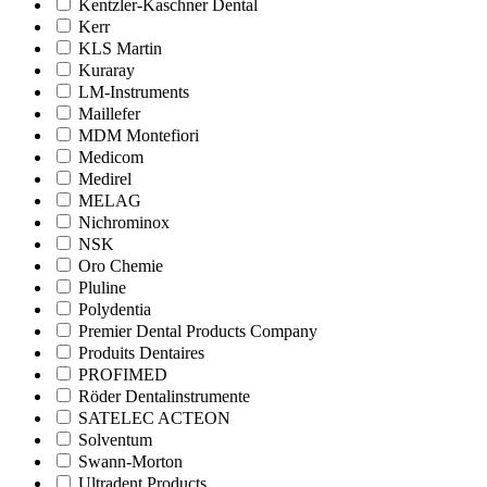
Kentzler-Kaschner Dental
Kerr
KLS Martin
Kuraray
LM-Instruments
Maillefer
MDM Montefiori
Medicom
Medirel
MELAG
Nichrominox
NSK
Oro Chemie
Pluline
Polydentia
Premier Dental Products Company
Produits Dentaires
PROFIMED
Röder Dentalinstrumente
SATELEC ACTEON
Solventum
Swann-Morton
Ultradent Products