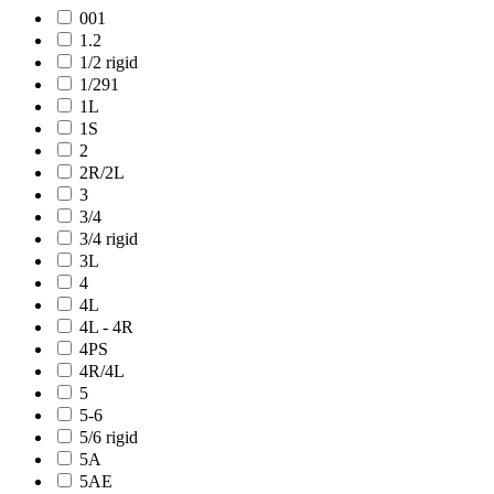
001
1.2
1/2 rigid
1/291
1L
1S
2
2R/2L
3
3/4
3/4 rigid
3L
4
4L
4L - 4R
4PS
4R/4L
5
5-6
5/6 rigid
5A
5AE