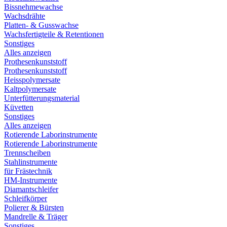
Bissnehmewachse
Wachsdrähte
Platten- & Gusswachse
Wachsfertigteile & Retentionen
Sonstiges
Alles anzeigen
Prothesenkunststoff
Prothesenkunststoff
Heisspolymersate
Kaltpolymersate
Unterfütterungsmaterial
Küvetten
Sonstiges
Alles anzeigen
Rotierende Laborinstrumente
Rotierende Laborinstrumente
Trennscheiben
Stahlinstrumente
für Frästechnik
HM-Instrumente
Diamantschleifer
Schleifkörper
Polierer & Bürsten
Mandrelle & Träger
Sonstiges