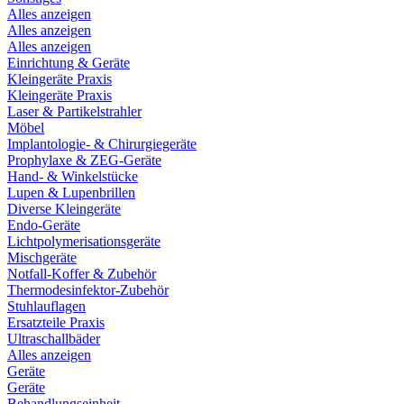
Alles anzeigen
Alles anzeigen
Alles anzeigen
Einrichtung & Geräte
Kleingeräte Praxis
Kleingeräte Praxis
Laser & Partikelstrahler
Möbel
Implantologie- & Chirurgiegeräte
Prophylaxe & ZEG-Geräte
Hand- & Winkelstücke
Lupen & Lupenbrillen
Diverse Kleingeräte
Endo-Geräte
Lichtpolymerisationsgeräte
Mischgeräte
Notfall-Koffer & Zubehör
Thermodesinfektor-Zubehör
Stuhlauflagen
Ersatzteile Praxis
Ultraschallbäder
Alles anzeigen
Geräte
Geräte
Behandlungseinheit