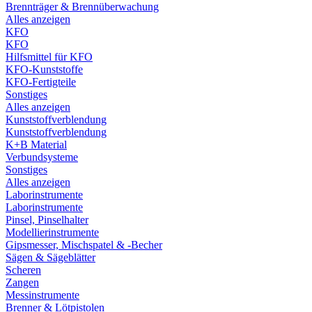
Brennträger & Brennüberwachung
Alles anzeigen
KFO
KFO
Hilfsmittel für KFO
KFO-Kunststoffe
KFO-Fertigteile
Sonstiges
Alles anzeigen
Kunststoffverblendung
Kunststoffverblendung
K+B Material
Verbundsysteme
Sonstiges
Alles anzeigen
Laborinstrumente
Laborinstrumente
Pinsel, Pinselhalter
Modellierinstrumente
Gipsmesser, Mischspatel & -Becher
Sägen & Sägeblätter
Scheren
Zangen
Messinstrumente
Brenner & Lötpistolen