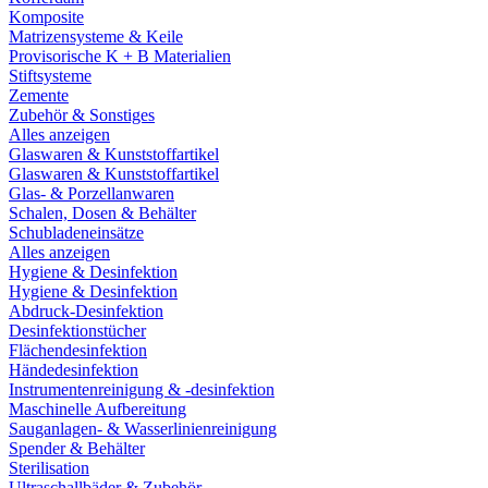
Komposite
Matrizensysteme & Keile
Provisorische K + B Materialien
Stiftsysteme
Zemente
Zubehör & Sonstiges
Alles anzeigen
Glaswaren & Kunststoffartikel
Glaswaren & Kunststoffartikel
Glas- & Porzellanwaren
Schalen, Dosen & Behälter
Schubladeneinsätze
Alles anzeigen
Hygiene & Desinfektion
Hygiene & Desinfektion
Abdruck-Desinfektion
Desinfektionstücher
Flächendesinfektion
Händedesinfektion
Instrumentenreinigung & -desinfektion
Maschinelle Aufbereitung
Sauganlagen- & Wasserlinienreinigung
Spender & Behälter
Sterilisation
Ultraschallbäder & Zubehör