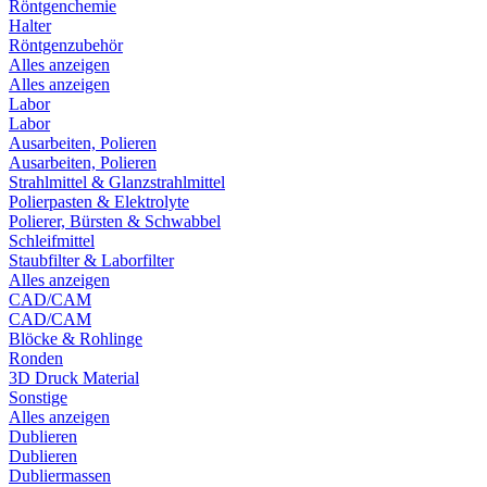
Röntgenchemie
Halter
Röntgenzubehör
Alles anzeigen
Alles anzeigen
Labor
Labor
Ausarbeiten, Polieren
Ausarbeiten, Polieren
Strahlmittel & Glanzstrahlmittel
Polierpasten & Elektrolyte
Polierer, Bürsten & Schwabbel
Schleifmittel
Staubfilter & Laborfilter
Alles anzeigen
CAD/CAM
CAD/CAM
Blöcke & Rohlinge
Ronden
3D Druck Material
Sonstige
Alles anzeigen
Dublieren
Dublieren
Dubliermassen