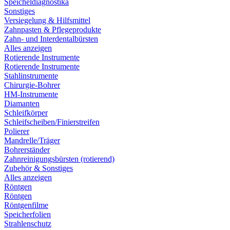
Speicheldiagnostika
Sonstiges
Versiegelung & Hilfsmittel
Zahnpasten & Pflegeprodukte
Zahn- und Interdentalbürsten
Alles anzeigen
Rotierende Instrumente
Rotierende Instrumente
Stahlinstrumente
Chirurgie-Bohrer
HM-Instrumente
Diamanten
Schleifkörper
Schleifscheiben/Finierstreifen
Polierer
Mandrelle/Träger
Bohrerständer
Zahnreinigungsbürsten (rotierend)
Zubehör & Sonstiges
Alles anzeigen
Röntgen
Röntgen
Röntgenfilme
Speicherfolien
Strahlenschutz