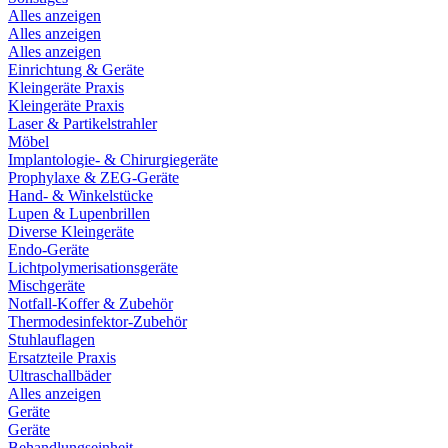
Alles anzeigen
Alles anzeigen
Alles anzeigen
Einrichtung & Geräte
Kleingeräte Praxis
Kleingeräte Praxis
Laser & Partikelstrahler
Möbel
Implantologie- & Chirurgiegeräte
Prophylaxe & ZEG-Geräte
Hand- & Winkelstücke
Lupen & Lupenbrillen
Diverse Kleingeräte
Endo-Geräte
Lichtpolymerisationsgeräte
Mischgeräte
Notfall-Koffer & Zubehör
Thermodesinfektor-Zubehör
Stuhlauflagen
Ersatzteile Praxis
Ultraschallbäder
Alles anzeigen
Geräte
Geräte
Behandlungseinheit