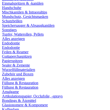
Einmalspritzen & -kanülen
Handschuhe
Mischkanülen & Intraoraltips
Mundschutz, Gesichtsmasken
Schutzbrillen
Speichersauger & Absaugkanülen
Sonstiges
Tupfer, Watterollen, Pellets
Alles anzeigen
Endodontie
Endodontie
Feilen & Reamer
Guttaperchaspitzen
Papierspitzen
Sealer & Zemente
Wurzelfüllmaterialien
Zubehör und Boxen
Alles anzeigen
Füllung & Restauration
Füllung & Restauration
Amalgame
Artikulationspapier, Occlufolie, -sprays
Bondings & Ätzmittel
Glasionomere & Kompomere
Kofferdam