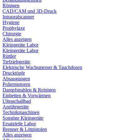
Röntgen
CAD/CAM und 3D-Druck
Intraoralscanner
Hygiene
Prophylaxe
Chirurgie
Alles anzeigen
Kleingeräte Labor
Kleingeräte Labor
Rüttler
Tiefziehgeräte
Elektrische Wachsmesser & Tauchdosen
Drucktöpfe
Absaugungen
Poliermotoren
Dampfstrahlen & Reinigen
Einbetten & Vorwärmen
Ultraschallbad
Anrührgeräte
Technikmaschinen
Sonstige Kleingeräte
Ersatzteile Labor
Brenner & Lötpistolen
Alles anzeigen