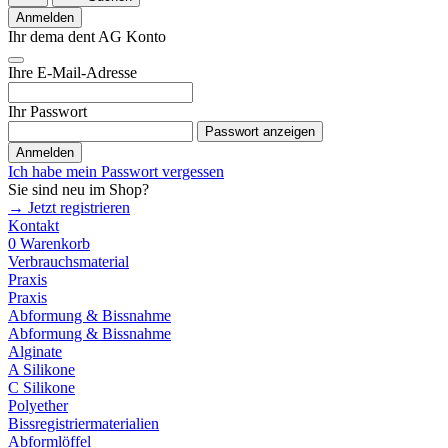
Anmelden
Ihr dema dent AG Konto
Ihre E-Mail-Adresse
Ihr Passwort
Passwort anzeigen
Anmelden
Ich habe mein Passwort vergessen
Sie sind neu im Shop?
→ Jetzt registrieren
Kontakt
0
Warenkorb
Verbrauchsmaterial
Praxis
Praxis
Abformung & Bissnahme
Abformung & Bissnahme
Alginate
A Silikone
C Silikone
Polyether
Bissregistriermaterialien
Abformlöffel