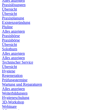
Alles anzeigen
Praxislösungen
Übersicht
Übersicht
Praxisplanung
Existenzgründung
Pluline
Alles anzeigen
Praxisbörse
Praxisbörse
Übersicht
Solothurn
Alles anzeigen
Alles anzeigen
Technischer Service
Übersicht
Hygiene
Regeneration
Prüfungstermine
Wartung und Reparaturen
Alles anzeigen
Weiterbildungen
Hygieneschulung
3D-Workshop
Webinare