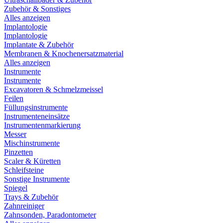
Zubehör & Sonstiges
Alles anzeigen
Implantologie
Implantologie
Implantate & Zubehör
Membranen & Knochenersatzmaterial
Alles anzeigen
Instrumente
Instrumente
Excavatoren & Schmelzmeissel
Feilen
Füllungsinstrumente
Instrumenteneinsätze
Instrumentenmarkierung
Messer
Mischinstrumente
Pinzetten
Scaler & Küretten
Schleifsteine
Sonstige Instrumente
Spiegel
Trays & Zubehör
Zahnreiniger
Zahnsonden, Paradontometer