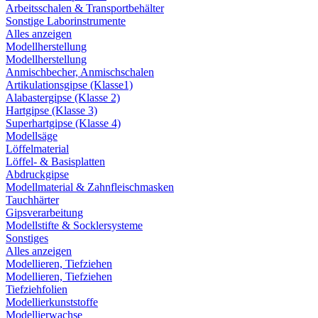
Arbeitsschalen & Transportbehälter
Sonstige Laborinstrumente
Alles anzeigen
Modellherstellung
Modellherstellung
Anmischbecher, Anmischschalen
Artikulationsgipse (Klasse1)
Alabastergipse (Klasse 2)
Hartgipse (Klasse 3)
Superhartgipse (Klasse 4)
Modellsäge
Löffelmaterial
Löffel- & Basisplatten
Abdruckgipse
Modellmaterial & Zahnfleischmasken
Tauchhärter
Gipsverarbeitung
Modellstifte & Socklersysteme
Sonstiges
Alles anzeigen
Modellieren, Tiefziehen
Modellieren, Tiefziehen
Tiefziehfolien
Modellierkunststoffe
Modellierwachse