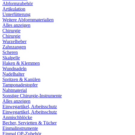
Abformzubehör
Artikulation
Unterfütterung
Weitere Abformmaterialien
Alles anzeigen
Chirurgie
Chirurgie
Wurzelheber
Zahnzangen
Scheren
Skalpelle
Haken & Klemmen
Wundnadeln
Nadelhalter
Spritzen & Kanülen
Tamponadestopfer
Nahtmaterial
Sonstige Chirurgie-Instrumente
Alles anzeigen
Einwegartikel, Arbeitsschutz
Einwegartikel, Arbeitsschutz
Anmischblöcke
Becher, Servietten & Tücher
Einmalinstrumente
Einmal OP-Zubehör