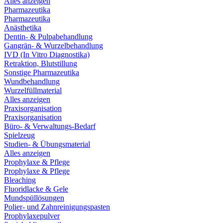
Alles anzeigen
Pharmazeutika
Pharmazeutika
Anästhetika
Dentin- & Pulpabehandlung
Gangrän- & Wurzelbehandlung
IVD (In Vitro Diagnostika)
Retraktion, Blutstillung
Sonstige Pharmazeutika
Wundbehandlung
Wurzelfüllmaterial
Alles anzeigen
Praxisorganisation
Praxisorganisation
Büro- & Verwaltungs-Bedarf
Spielzeug
Studien- & Übungsmaterial
Alles anzeigen
Prophylaxe & Pflege
Prophylaxe & Pflege
Bleaching
Fluoridlacke & Gele
Mundspüllösungen
Polier- und Zahnreinigungspasten
Prophylaxepulver