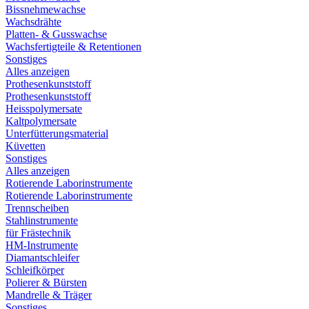
Bissnehmewachse
Wachsdrähte
Platten- & Gusswachse
Wachsfertigteile & Retentionen
Sonstiges
Alles anzeigen
Prothesenkunststoff
Prothesenkunststoff
Heisspolymersate
Kaltpolymersate
Unterfütterungsmaterial
Küvetten
Sonstiges
Alles anzeigen
Rotierende Laborinstrumente
Rotierende Laborinstrumente
Trennscheiben
Stahlinstrumente
für Frästechnik
HM-Instrumente
Diamantschleifer
Schleifkörper
Polierer & Bürsten
Mandrelle & Träger
Sonstiges