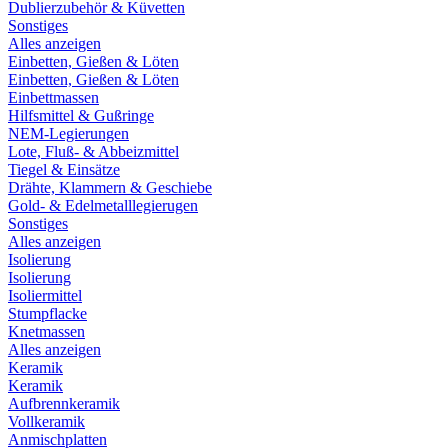
Dublierzubehör & Küvetten
Sonstiges
Alles anzeigen
Einbetten, Gießen & Löten
Einbetten, Gießen & Löten
Einbettmassen
Hilfsmittel & Gußringe
NEM-Legierungen
Lote, Fluß- & Abbeizmittel
Tiegel & Einsätze
Drähte, Klammern & Geschiebe
Gold- & Edelmetalllegierugen
Sonstiges
Alles anzeigen
Isolierung
Isolierung
Isoliermittel
Stumpflacke
Knetmassen
Alles anzeigen
Keramik
Keramik
Aufbrennkeramik
Vollkeramik
Anmischplatten