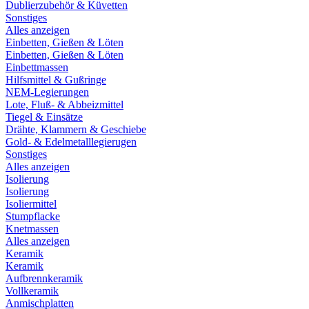
Dublierzubehör & Küvetten
Sonstiges
Alles anzeigen
Einbetten, Gießen & Löten
Einbetten, Gießen & Löten
Einbettmassen
Hilfsmittel & Gußringe
NEM-Legierungen
Lote, Fluß- & Abbeizmittel
Tiegel & Einsätze
Drähte, Klammern & Geschiebe
Gold- & Edelmetalllegierugen
Sonstiges
Alles anzeigen
Isolierung
Isolierung
Isoliermittel
Stumpflacke
Knetmassen
Alles anzeigen
Keramik
Keramik
Aufbrennkeramik
Vollkeramik
Anmischplatten