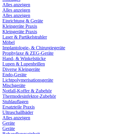
Alles anzeigen
Alles anzeigen
Alles anzeigen
Einrichtung & Geräte
Kleingeräte Praxis
Kleingeräte Praxis
Laser & Partikelstrahler
Möbel
Implantologie- & Chirurgiegeräte
Prophylaxe & ZEG-Geräte
Hand- & Winkelstücke
Lupen & Lupenbrillen
Diverse Kleingeräte
Endo-Geräte
Lichtpolymerisationsgeräte
Mischgeräte
Notfall-Koffer & Zubehör
Thermodesinfektor-Zubehör
Stuhlauflagen
Ersatzteile Praxis
Ultraschallbäder
Alles anzeigen
Geräte
Geräte
Behandlungseinheit