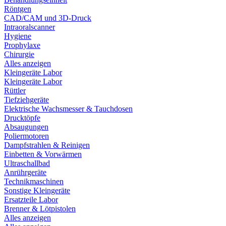
Röntgen
CAD/CAM und 3D-Druck
Intraoralscanner
Hygiene
Prophylaxe
Chirurgie
Alles anzeigen
Kleingeräte Labor
Kleingeräte Labor
Rüttler
Tiefziehgeräte
Elektrische Wachsmesser & Tauchdosen
Drucktöpfe
Absaugungen
Poliermotoren
Dampfstrahlen & Reinigen
Einbetten & Vorwärmen
Ultraschallbad
Anrührgeräte
Technikmaschinen
Sonstige Kleingeräte
Ersatzteile Labor
Brenner & Lötpistolen
Alles anzeigen