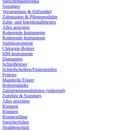
Speicheldiagnostika
Sonstiges
Versiegelung & Hilfsmittel
Zahnpasten & Pflegeprodukte
Zahn- und Interdentalbürsten
Alles anzeigen
Rotierende Instrumente
Rotierende Instrumente
Stahlinstrumente
Chirurgie-Bohrer
HM-Instrumente
Diamanten
Schleifkörper
Schleifscheiben/Finierstreifen
Polierer
Mandrelle/Träger
Bohrerständer
Zahnreinigungsbürsten (rotierend)
Zubehör & Sonstiges
Alles anzeigen
Röntgen
Röntgen
Röntgenfilme
Speicherfolien
Strahlenschutz