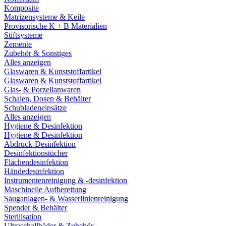
Komposite
Matrizensysteme & Keile
Provisorische K + B Materialien
Stiftsysteme
Zemente
Zubehör & Sonstiges
Alles anzeigen
Glaswaren & Kunststoffartikel
Glaswaren & Kunststoffartikel
Glas- & Porzellanwaren
Schalen, Dosen & Behälter
Schubladeneinsätze
Alles anzeigen
Hygiene & Desinfektion
Hygiene & Desinfektion
Abdruck-Desinfektion
Desinfektionstücher
Flächendesinfektion
Händedesinfektion
Instrumentenreinigung & -desinfektion
Maschinelle Aufbereitung
Sauganlagen- & Wasserlinienreinigung
Spender & Behälter
Sterilisation
Ultraschallbäder & Zubehör