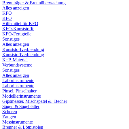
Brennträger & Brennüberwachung
Alles anzeigen
KFO
KFO
Hilfsmittel für KFO
KFO-Kunststoffe
KFO-Fertigteile
Sonstiges
Alles anzeigen
Kunststoffverblendung
Kunststoffverblendung
K+B Material
Verbundsysteme
Sonstiges
Alles anzeigen
Laborinstrumente
Laborinstrumente
Pinsel, Pinselhalter
Modellierinstrumente
Gipsmesser, Mischspatel & -Becher
Sägen & Sägeblätter
Scheren
Zangen
Messinstrumente
Brenner & Lötpistolen