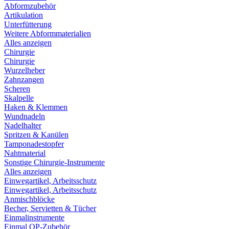
Abformzubehör
Artikulation
Unterfütterung
Weitere Abformmaterialien
Alles anzeigen
Chirurgie
Chirurgie
Wurzelheber
Zahnzangen
Scheren
Skalpelle
Haken & Klemmen
Wundnadeln
Nadelhalter
Spritzen & Kanülen
Tamponadestopfer
Nahtmaterial
Sonstige Chirurgie-Instrumente
Alles anzeigen
Einwegartikel, Arbeitsschutz
Einwegartikel, Arbeitsschutz
Anmischblöcke
Becher, Servietten & Tücher
Einmalinstrumente
Einmal OP-Zubehör