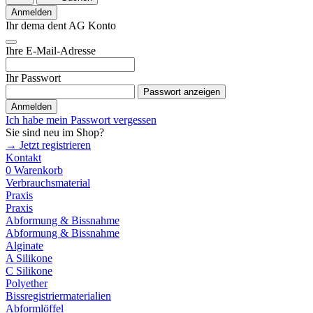
Anmelden
Ihr dema dent AG Konto
Ihre E-Mail-Adresse
Ihr Passwort
Passwort anzeigen
Anmelden
Ich habe mein Passwort vergessen
Sie sind neu im Shop?
→ Jetzt registrieren
Kontakt
0
Warenkorb
Verbrauchsmaterial
Praxis
Praxis
Abformung & Bissnahme
Abformung & Bissnahme
Alginate
A Silikone
C Silikone
Polyether
Bissregistriermaterialien
Abformlöffel