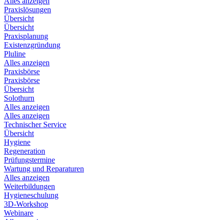
Alles anzeigen
Praxislösungen
Übersicht
Übersicht
Praxisplanung
Existenzgründung
Pluline
Alles anzeigen
Praxisbörse
Praxisbörse
Übersicht
Solothurn
Alles anzeigen
Alles anzeigen
Technischer Service
Übersicht
Hygiene
Regeneration
Prüfungstermine
Wartung und Reparaturen
Alles anzeigen
Weiterbildungen
Hygieneschulung
3D-Workshop
Webinare