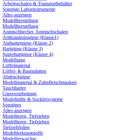
Arbeitsschalen & Transportbehälter
Sonstige Laborinstrumente
Alles anzeigen
Modellherstellung
Modellherstellung
Anmischbecher, Anmischschalen
Artikulationsgipse (Klasse1)
Alabastergipse (Klasse 2)
Hartgipse (Klasse 3)
Superhartgipse (Klasse 4)
Modellsäge
Löffelmaterial
Löffel- & Basisplatten
Abdruckgipse
Modellmaterial & Zahnfleischmasken
Tauchhärter
Gipsverarbeitung
Modellstifte & Socklersysteme
Sonstiges
Alles anzeigen
Modellieren, Tiefziehen
Modellieren, Tiefziehen
Tiefziehfolien
Modellierkunststoffe
Modellierwachse