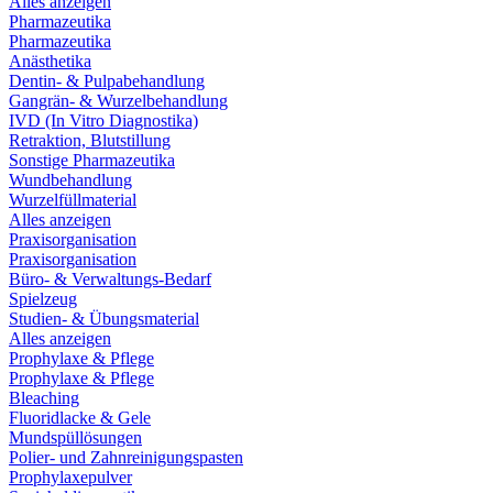
Alles anzeigen
Pharmazeutika
Pharmazeutika
Anästhetika
Dentin- & Pulpabehandlung
Gangrän- & Wurzelbehandlung
IVD (In Vitro Diagnostika)
Retraktion, Blutstillung
Sonstige Pharmazeutika
Wundbehandlung
Wurzelfüllmaterial
Alles anzeigen
Praxisorganisation
Praxisorganisation
Büro- & Verwaltungs-Bedarf
Spielzeug
Studien- & Übungsmaterial
Alles anzeigen
Prophylaxe & Pflege
Prophylaxe & Pflege
Bleaching
Fluoridlacke & Gele
Mundspüllösungen
Polier- und Zahnreinigungspasten
Prophylaxepulver