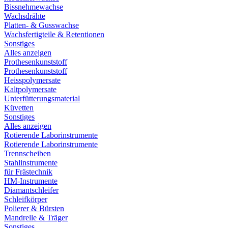
Bissnehmewachse
Wachsdrähte
Platten- & Gusswachse
Wachsfertigteile & Retentionen
Sonstiges
Alles anzeigen
Prothesenkunststoff
Prothesenkunststoff
Heisspolymersate
Kaltpolymersate
Unterfütterungsmaterial
Küvetten
Sonstiges
Alles anzeigen
Rotierende Laborinstrumente
Rotierende Laborinstrumente
Trennscheiben
Stahlinstrumente
für Frästechnik
HM-Instrumente
Diamantschleifer
Schleifkörper
Polierer & Bürsten
Mandrelle & Träger
Sonstiges