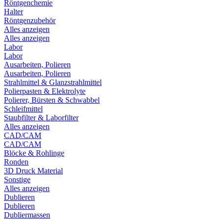
Röntgenchemie
Halter
Röntgenzubehör
Alles anzeigen
Alles anzeigen
Labor
Labor
Ausarbeiten, Polieren
Ausarbeiten, Polieren
Strahlmittel & Glanzstrahlmittel
Polierpasten & Elektrolyte
Polierer, Bürsten & Schwabbel
Schleifmittel
Staubfilter & Laborfilter
Alles anzeigen
CAD/CAM
CAD/CAM
Blöcke & Rohlinge
Ronden
3D Druck Material
Sonstige
Alles anzeigen
Dublieren
Dublieren
Dubliermassen