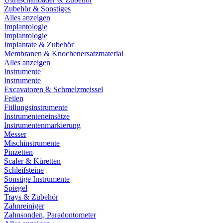
Zubehör & Sonstiges
Alles anzeigen
Implantologie
Implantologie
Implantate & Zubehör
Membranen & Knochenersatzmaterial
Alles anzeigen
Instrumente
Instrumente
Excavatoren & Schmelzmeissel
Feilen
Füllungsinstrumente
Instrumenteneinsätze
Instrumentenmarkierung
Messer
Mischinstrumente
Pinzetten
Scaler & Küretten
Schleifsteine
Sonstige Instrumente
Spiegel
Trays & Zubehör
Zahnreiniger
Zahnsonden, Paradontometer