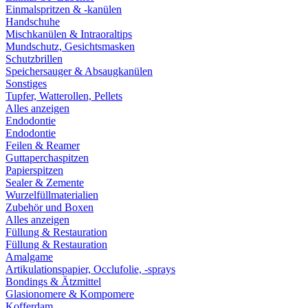
Einmalspritzen & -kanülen
Handschuhe
Mischkanülen & Intraoraltips
Mundschutz, Gesichtsmasken
Schutzbrillen
Speichersauger & Absaugkanülen
Sonstiges
Tupfer, Watterollen, Pellets
Alles anzeigen
Endodontie
Endodontie
Feilen & Reamer
Guttaperchaspitzen
Papierspitzen
Sealer & Zemente
Wurzelfüllmaterialien
Zubehör und Boxen
Alles anzeigen
Füllung & Restauration
Füllung & Restauration
Amalgame
Artikulationspapier, Occlufolie, -sprays
Bondings & Ätzmittel
Glasionomere & Kompomere
Kofferdam