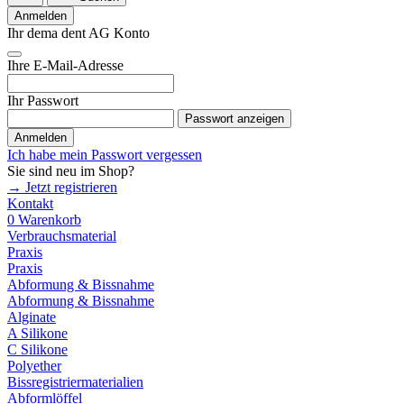
Anmelden
Ihr dema dent AG Konto
Ihre E-Mail-Adresse
Ihr Passwort
Passwort anzeigen
Anmelden
Ich habe mein Passwort vergessen
Sie sind neu im Shop?
→ Jetzt registrieren
Kontakt
0
Warenkorb
Verbrauchsmaterial
Praxis
Praxis
Abformung & Bissnahme
Abformung & Bissnahme
Alginate
A Silikone
C Silikone
Polyether
Bissregistriermaterialien
Abformlöffel