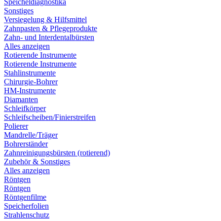
Speicheldiagnostika
Sonstiges
Versiegelung & Hilfsmittel
Zahnpasten & Pflegeprodukte
Zahn- und Interdentalbürsten
Alles anzeigen
Rotierende Instrumente
Rotierende Instrumente
Stahlinstrumente
Chirurgie-Bohrer
HM-Instrumente
Diamanten
Schleifkörper
Schleifscheiben/Finierstreifen
Polierer
Mandrelle/Träger
Bohrerständer
Zahnreinigungsbürsten (rotierend)
Zubehör & Sonstiges
Alles anzeigen
Röntgen
Röntgen
Röntgenfilme
Speicherfolien
Strahlenschutz