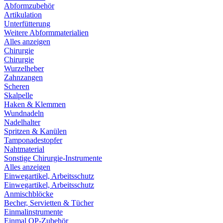
Abformzubehör
Artikulation
Unterfütterung
Weitere Abformmaterialien
Alles anzeigen
Chirurgie
Chirurgie
Wurzelheber
Zahnzangen
Scheren
Skalpelle
Haken & Klemmen
Wundnadeln
Nadelhalter
Spritzen & Kanülen
Tamponadestopfer
Nahtmaterial
Sonstige Chirurgie-Instrumente
Alles anzeigen
Einwegartikel, Arbeitsschutz
Einwegartikel, Arbeitsschutz
Anmischblöcke
Becher, Servietten & Tücher
Einmalinstrumente
Einmal OP-Zubehör