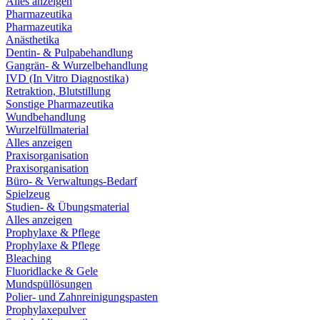
Alles anzeigen
Pharmazeutika
Pharmazeutika
Anästhetika
Dentin- & Pulpabehandlung
Gangrän- & Wurzelbehandlung
IVD (In Vitro Diagnostika)
Retraktion, Blutstillung
Sonstige Pharmazeutika
Wundbehandlung
Wurzelfüllmaterial
Alles anzeigen
Praxisorganisation
Praxisorganisation
Büro- & Verwaltungs-Bedarf
Spielzeug
Studien- & Übungsmaterial
Alles anzeigen
Prophylaxe & Pflege
Prophylaxe & Pflege
Bleaching
Fluoridlacke & Gele
Mundspüllösungen
Polier- und Zahnreinigungspasten
Prophylaxepulver