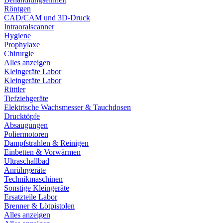
Röntgen
CAD/CAM und 3D-Druck
Intraoralscanner
Hygiene
Prophylaxe
Chirurgie
Alles anzeigen
Kleingeräte Labor
Kleingeräte Labor
Rüttler
Tiefziehgeräte
Elektrische Wachsmesser & Tauchdosen
Drucktöpfe
Absaugungen
Poliermotoren
Dampfstrahlen & Reinigen
Einbetten & Vorwärmen
Ultraschallbad
Anrührgeräte
Technikmaschinen
Sonstige Kleingeräte
Ersatzteile Labor
Brenner & Lötpistolen
Alles anzeigen