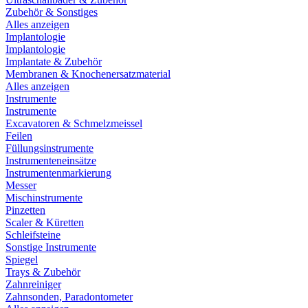
Zubehör & Sonstiges
Alles anzeigen
Implantologie
Implantologie
Implantate & Zubehör
Membranen & Knochenersatzmaterial
Alles anzeigen
Instrumente
Instrumente
Excavatoren & Schmelzmeissel
Feilen
Füllungsinstrumente
Instrumenteneinsätze
Instrumentenmarkierung
Messer
Mischinstrumente
Pinzetten
Scaler & Küretten
Schleifsteine
Sonstige Instrumente
Spiegel
Trays & Zubehör
Zahnreiniger
Zahnsonden, Paradontometer