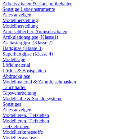
Arbeitsschalen & Transportbehälter
Sonstige Laborinstrumente
Alles anzeigen
Modellherstellung
Modellherstellung
Anmischbecher, Anmischschalen
Artikulationsgipse (Klasse1)
Alabastergipse (Klasse 2)
Hartgipse (Klasse 3)
Superhartgipse (Klasse 4)
Modellsäge
Löffelmaterial
Löffel- & Basisplatten
Abdruckgipse
Modellmaterial & Zahnfleischmasken
Tauchhärter
Gipsverarbeitung
Modellstifte & Socklersysteme
Sonstiges
Alles anzeigen
Modellieren, Tiefziehen
Modellieren, Tiefziehen
Tiefziehfolien
Modellierkunststoffe
Modellierwachse