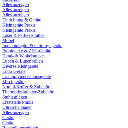
Alles anzeigen
Alles anzeigen
Alles anzeigen
Einrichtung & Geräte
Kleingeräte Praxis
Kleingeräte Praxis
Laser & Partikelstrahler
Möbel
Implantologie- & Chirurgiegeräte
Prophylaxe & ZEG-Geräte
Hand- & Winkelstücke
Lupen & Lupenbrillen
Diverse Kleingeräte
Endo-Geräte
Lichtpolymerisationsgeräte
Mischgeräte
Notfall-Koffer & Zubehör
Thermodesinfektor-Zubehör
Stuhlauflagen
Ersatzteile Praxis
Ultraschallbäder
Alles anzeigen
Geräte
Geräte
Behandlungseinheit