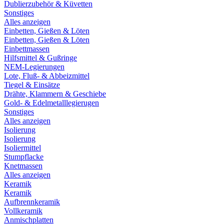
Dublierzubehör & Küvetten
Sonstiges
Alles anzeigen
Einbetten, Gießen & Löten
Einbetten, Gießen & Löten
Einbettmassen
Hilfsmittel & Gußringe
NEM-Legierungen
Lote, Fluß- & Abbeizmittel
Tiegel & Einsätze
Drähte, Klammern & Geschiebe
Gold- & Edelmetalllegierugen
Sonstiges
Alles anzeigen
Isolierung
Isolierung
Isoliermittel
Stumpflacke
Knetmassen
Alles anzeigen
Keramik
Keramik
Aufbrennkeramik
Vollkeramik
Anmischplatten