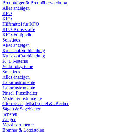
Brennträger & Brennüberwachung
Alles anzeigen
KFO
KFO
Hilfsmittel für KFO
KFO-Kunststoffe
KFO-Fertigteile
Sonstiges
Alles anzeigen
Kunststoffverblendung
Kunststoffverblendung
K+B Material
Verbundsysteme
Sonstiges
Alles anzeigen
Laborinstrumente
Laborinstrumente
Pinsel, Pinselhalter
Modellierinstrumente
Gipsmesser, Mischspatel & -Becher
Sägen & Sägeblätter
Scheren
Zangen
Messinstrumente
Brenner & Lötpistolen