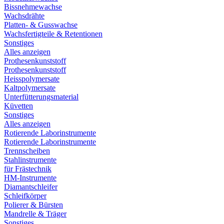
Bissnehmewachse
Wachsdrähte
Platten- & Gusswachse
Wachsfertigteile & Retentionen
Sonstiges
Alles anzeigen
Prothesenkunststoff
Prothesenkunststoff
Heisspolymersate
Kaltpolymersate
Unterfütterungsmaterial
Küvetten
Sonstiges
Alles anzeigen
Rotierende Laborinstrumente
Rotierende Laborinstrumente
Trennscheiben
Stahlinstrumente
für Frästechnik
HM-Instrumente
Diamantschleifer
Schleifkörper
Polierer & Bürsten
Mandrelle & Träger
Sonstiges