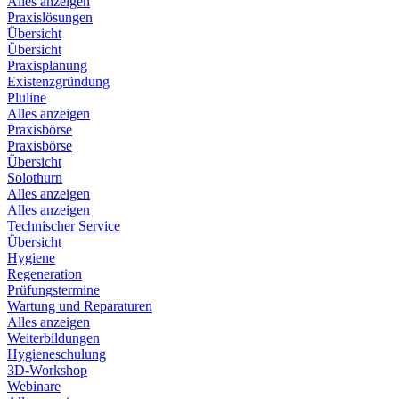
Alles anzeigen
Praxislösungen
Übersicht
Übersicht
Praxisplanung
Existenzgründung
Pluline
Alles anzeigen
Praxisbörse
Praxisbörse
Übersicht
Solothurn
Alles anzeigen
Alles anzeigen
Technischer Service
Übersicht
Hygiene
Regeneration
Prüfungstermine
Wartung und Reparaturen
Alles anzeigen
Weiterbildungen
Hygieneschulung
3D-Workshop
Webinare