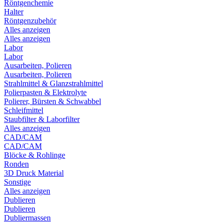
Röntgenchemie
Halter
Röntgenzubehör
Alles anzeigen
Alles anzeigen
Labor
Labor
Ausarbeiten, Polieren
Ausarbeiten, Polieren
Strahlmittel & Glanzstrahlmittel
Polierpasten & Elektrolyte
Polierer, Bürsten & Schwabbel
Schleifmittel
Staubfilter & Laborfilter
Alles anzeigen
CAD/CAM
CAD/CAM
Blöcke & Rohlinge
Ronden
3D Druck Material
Sonstige
Alles anzeigen
Dublieren
Dublieren
Dubliermassen