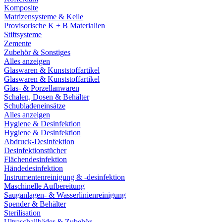
Komposite
Matrizensysteme & Keile
Provisorische K + B Materialien
Stiftsysteme
Zemente
Zubehör & Sonstiges
Alles anzeigen
Glaswaren & Kunststoffartikel
Glaswaren & Kunststoffartikel
Glas- & Porzellanwaren
Schalen, Dosen & Behälter
Schubladeneinsätze
Alles anzeigen
Hygiene & Desinfektion
Hygiene & Desinfektion
Abdruck-Desinfektion
Desinfektionstücher
Flächendesinfektion
Händedesinfektion
Instrumentenreinigung & -desinfektion
Maschinelle Aufbereitung
Sauganlagen- & Wasserlinienreinigung
Spender & Behälter
Sterilisation
Ultraschallbäder & Zubehör