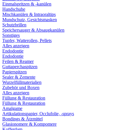
Einmalspritzen & -kanülen
Handschuhe
Mischkanülen & Intraoraltips
Mundschutz, Gesichtsmasken
Schutzbrillen
Speichersauger & Absaugkanülen
Sonstiges
Tupfer, Watterollen, Pellets
Alles anzeigen
Endodontie
Endodontie
Feilen & Reamer
Guttaperchaspitzen
Papierspitzen
Sealer & Zemente
Wurzelfüllmaterialien
Zubehör und Boxen
Alles anzeigen
Füllung & Restauration
Füllung & Restauration
Amalgame
Artikulationspapier, Occlufolie, -sprays
Bondings & Ätzmittel
Glasionomere & Kompomere
Kofferdam