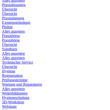
Alles anzeigen
Praxislösungen
Übersicht
Übersicht
Praxisplanung
Existenzgründung
Pluline
Alles anzeigen
Praxisbörse
Praxisbörse
Übersicht
Solothurn
Alles anzeigen
Alles anzeigen
Technischer Service
Übersicht
Hygiene
Regeneration
Prüfungstermine
Wartung und Reparaturen
Alles anzeigen
Weiterbildungen
Hygieneschulung
3D-Workshop
Webinare