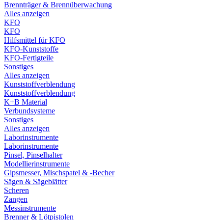
Brennträger & Brennüberwachung
Alles anzeigen
KFO
KFO
Hilfsmittel für KFO
KFO-Kunststoffe
KFO-Fertigteile
Sonstiges
Alles anzeigen
Kunststoffverblendung
Kunststoffverblendung
K+B Material
Verbundsysteme
Sonstiges
Alles anzeigen
Laborinstrumente
Laborinstrumente
Pinsel, Pinselhalter
Modellierinstrumente
Gipsmesser, Mischspatel & -Becher
Sägen & Sägeblätter
Scheren
Zangen
Messinstrumente
Brenner & Lötpistolen