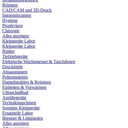
Röntgen
CAD/CAM und 3D-Druck
Intraoralscanner
Hygiene
Prophylaxe
Chirurgie
Alles anzeigen
Kleingeräte Labor
Kleingeräte Labor
Rüttler
Tiefziehgeräte
Elektrische Wachsmesser & Tauchdosen
Drucktöpfe
Absaugungen
Poliermotoren
Dampfstrahlen & Reinigen
Einbetten & Vorwärmen
Ultraschallbad
Anrührgeräte
Technikmaschinen
Sonstige Kleingeräte
Ersatzteile Labor
Brenner & Lötpistolen
Alles anzeigen