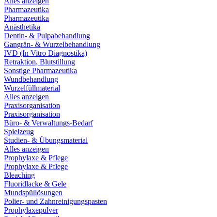
Alles anzeigen
Pharmazeutika
Pharmazeutika
Anästhetika
Dentin- & Pulpabehandlung
Gangrän- & Wurzelbehandlung
IVD (In Vitro Diagnostika)
Retraktion, Blutstillung
Sonstige Pharmazeutika
Wundbehandlung
Wurzelfüllmaterial
Alles anzeigen
Praxisorganisation
Praxisorganisation
Büro- & Verwaltungs-Bedarf
Spielzeug
Studien- & Übungsmaterial
Alles anzeigen
Prophylaxe & Pflege
Prophylaxe & Pflege
Bleaching
Fluoridlacke & Gele
Mundspüllösungen
Polier- und Zahnreinigungspasten
Prophylaxepulver