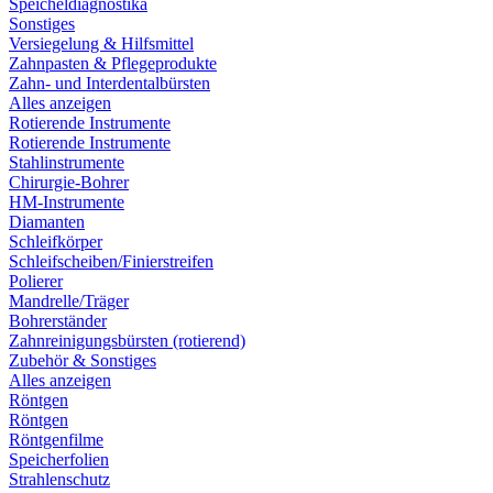
Speicheldiagnostika
Sonstiges
Versiegelung & Hilfsmittel
Zahnpasten & Pflegeprodukte
Zahn- und Interdentalbürsten
Alles anzeigen
Rotierende Instrumente
Rotierende Instrumente
Stahlinstrumente
Chirurgie-Bohrer
HM-Instrumente
Diamanten
Schleifkörper
Schleifscheiben/Finierstreifen
Polierer
Mandrelle/Träger
Bohrerständer
Zahnreinigungsbürsten (rotierend)
Zubehör & Sonstiges
Alles anzeigen
Röntgen
Röntgen
Röntgenfilme
Speicherfolien
Strahlenschutz