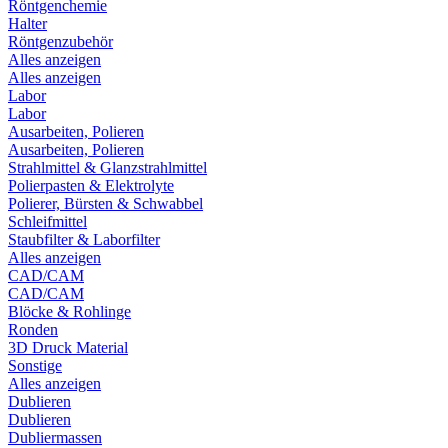
Röntgenchemie
Halter
Röntgenzubehör
Alles anzeigen
Alles anzeigen
Labor
Labor
Ausarbeiten, Polieren
Ausarbeiten, Polieren
Strahlmittel & Glanzstrahlmittel
Polierpasten & Elektrolyte
Polierer, Bürsten & Schwabbel
Schleifmittel
Staubfilter & Laborfilter
Alles anzeigen
CAD/CAM
CAD/CAM
Blöcke & Rohlinge
Ronden
3D Druck Material
Sonstige
Alles anzeigen
Dublieren
Dublieren
Dubliermassen