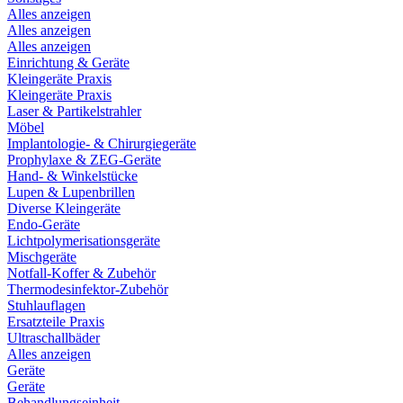
Alles anzeigen
Alles anzeigen
Alles anzeigen
Einrichtung & Geräte
Kleingeräte Praxis
Kleingeräte Praxis
Laser & Partikelstrahler
Möbel
Implantologie- & Chirurgiegeräte
Prophylaxe & ZEG-Geräte
Hand- & Winkelstücke
Lupen & Lupenbrillen
Diverse Kleingeräte
Endo-Geräte
Lichtpolymerisationsgeräte
Mischgeräte
Notfall-Koffer & Zubehör
Thermodesinfektor-Zubehör
Stuhlauflagen
Ersatzteile Praxis
Ultraschallbäder
Alles anzeigen
Geräte
Geräte
Behandlungseinheit