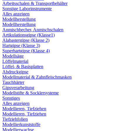
Arbeitsschalen & Transportbehälter
Sonstige Laborinstrumente
Alles anzeigen
Modellherstellung
Modellherstellung
Anmischbecher, Anmischschalen
Artikulationsgipse (Klasse1)
Alabastergipse (Klasse 2)
Hartgipse (Klasse 3)
Superhartgipse (Klasse 4)
Modellsäge
Löffelmaterial
Löffel- & Basisplatten
Abdruckgipse
Modellmaterial & Zahnfleischmasken
Tauchhärter
Gipsverarbeitung
Modellstifte & Socklersysteme
Sonstiges
Alles anzeigen
Modellieren, Tiefziehen
Modellieren, Tiefziehen
Tiefziehfolien
Modellierkunststoffe
Modellierwachse