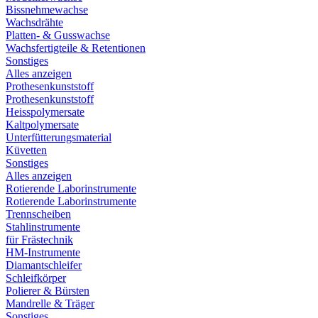
Bissnehmewachse
Wachsdrähte
Platten- & Gusswachse
Wachsfertigteile & Retentionen
Sonstiges
Alles anzeigen
Prothesenkunststoff
Prothesenkunststoff
Heisspolymersate
Kaltpolymersate
Unterfütterungsmaterial
Küvetten
Sonstiges
Alles anzeigen
Rotierende Laborinstrumente
Rotierende Laborinstrumente
Trennscheiben
Stahlinstrumente
für Frästechnik
HM-Instrumente
Diamantschleifer
Schleifkörper
Polierer & Bürsten
Mandrelle & Träger
Sonstiges