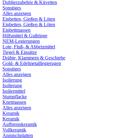
Dublierzubehör & Küvetten
Sonstiges
Alles anzeigen
Einbetten, Gießen & Löten
Einbetten, Gießen & Löten
Einbettmassen
Hilfsmittel & Gußringe
NEM-Legierungen
Lote, Fluß- & Abbeizmittel
Tiegel & Einsätze
Drähte, Klammern & Geschiebe
Gold- & Edelmetalllegierugen
Sonstiges
Alles anzeigen
Isolierung
Isolierung
Isoliermittel
Stumpflacke
Knetmassen
Alles anzeigen
Keramik
Keramik
Aufbrennkeramik
Vollkeramik
Anmischplatten