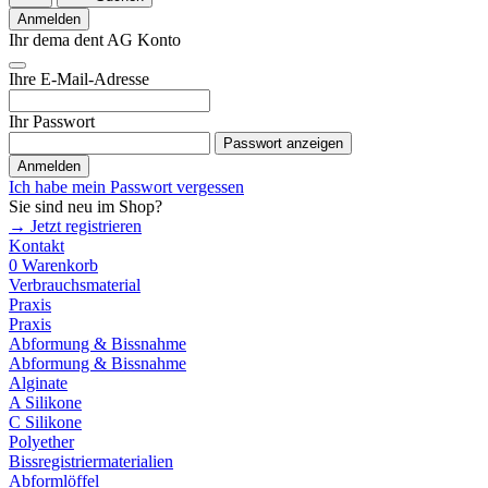
Anmelden
Ihr dema dent AG Konto
Ihre E-Mail-Adresse
Ihr Passwort
Passwort anzeigen
Anmelden
Ich habe mein Passwort vergessen
Sie sind neu im Shop?
→ Jetzt registrieren
Kontakt
0
Warenkorb
Verbrauchsmaterial
Praxis
Praxis
Abformung & Bissnahme
Abformung & Bissnahme
Alginate
A Silikone
C Silikone
Polyether
Bissregistriermaterialien
Abformlöffel