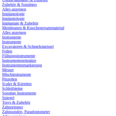
Zubehör & Sonstiges
Alles anzeigen
Implantologie
Implantologie
Implantate & Zubehör
Membranen & Knochenersatzmaterial
Alles anzeigen
Instrumente
Instrumente
Excavatoren & Schmelzmeissel
Feilen
Füllungsinstrumente
Instrumenteneinsätze
Instrumentenmarkierung
Messer
Mischinstrumente
Pinzetten
Scaler & Küretten
Schleifsteine
Sonstige Instrumente
Spiegel
Trays & Zubehör
Zahnreiniger
Zahnsonden, Paradontometer