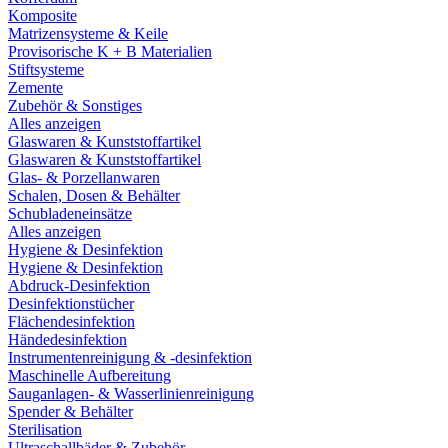
Komposite
Matrizensysteme & Keile
Provisorische K + B Materialien
Stiftsysteme
Zemente
Zubehör & Sonstiges
Alles anzeigen
Glaswaren & Kunststoffartikel
Glaswaren & Kunststoffartikel
Glas- & Porzellanwaren
Schalen, Dosen & Behälter
Schubladeneinsätze
Alles anzeigen
Hygiene & Desinfektion
Hygiene & Desinfektion
Abdruck-Desinfektion
Desinfektionstücher
Flächendesinfektion
Händedesinfektion
Instrumentenreinigung & -desinfektion
Maschinelle Aufbereitung
Sauganlagen- & Wasserlinienreinigung
Spender & Behälter
Sterilisation
Ultraschallbäder & Zubehör