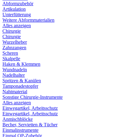
Abformzubehör
Artikulation
Unterfütterung
Weitere Abformmaterialien
Alles anzeigen
Chirurgie
Chirurgie
Wurzelheber
Zahnzangen
Scheren
Skalpelle
Haken & Klemmen
Wundnadeln
Nadelhalter
Spritzen & Kanülen
Tamponadestopfer
Nahtmaterial
Sonstige Chirurgie-Instrumente
Alles anzeigen
Einwegartikel, Arbeitsschutz
Einwegartikel, Arbeitsschutz
Anmischblöcke
Becher, Servietten & Tücher
Einmalinstrumente
Einmal OP-Zubehör