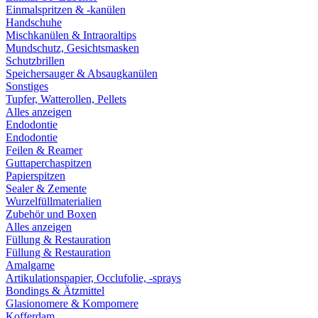
Einmalspritzen & -kanülen
Handschuhe
Mischkanülen & Intraoraltips
Mundschutz, Gesichtsmasken
Schutzbrillen
Speichersauger & Absaugkanülen
Sonstiges
Tupfer, Watterollen, Pellets
Alles anzeigen
Endodontie
Endodontie
Feilen & Reamer
Guttaperchaspitzen
Papierspitzen
Sealer & Zemente
Wurzelfüllmaterialien
Zubehör und Boxen
Alles anzeigen
Füllung & Restauration
Füllung & Restauration
Amalgame
Artikulationspapier, Occlufolie, -sprays
Bondings & Ätzmittel
Glasionomere & Kompomere
Kofferdam