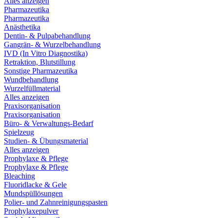
Alles anzeigen
Pharmazeutika
Pharmazeutika
Anästhetika
Dentin- & Pulpabehandlung
Gangrän- & Wurzelbehandlung
IVD (In Vitro Diagnostika)
Retraktion, Blutstillung
Sonstige Pharmazeutika
Wundbehandlung
Wurzelfüllmaterial
Alles anzeigen
Praxisorganisation
Praxisorganisation
Büro- & Verwaltungs-Bedarf
Spielzeug
Studien- & Übungsmaterial
Alles anzeigen
Prophylaxe & Pflege
Prophylaxe & Pflege
Bleaching
Fluoridlacke & Gele
Mundspüllösungen
Polier- und Zahnreinigungspasten
Prophylaxepulver