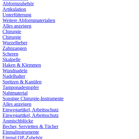
Abformzubehör
Artikulation
Unterfütterung
Weitere Abformmaterialien
Alles anzeigen
Chirurgie
Chirurgie
Wurzelheber
Zahnzangen
Scheren
Skalpelle
Haken & Klemmen
Wundnadeln
Nadelhalter
Spritzen & Kanülen
Tamponadestopfer
Nahtmaterial
Sonstige Chirurgie-Instrumente
Alles anzeigen
Einwegartikel, Arbeitsschutz
Einwegartikel, Arbeitsschutz
Anmischblöcke
Becher, Servietten & Tücher
Einmalinstrumente
Einmal OP-Zubehör