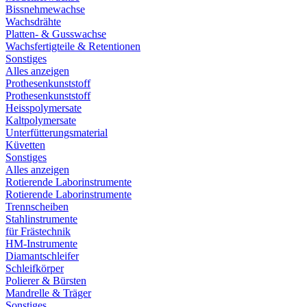
Bissnehmewachse
Wachsdrähte
Platten- & Gusswachse
Wachsfertigteile & Retentionen
Sonstiges
Alles anzeigen
Prothesenkunststoff
Prothesenkunststoff
Heisspolymersate
Kaltpolymersate
Unterfütterungsmaterial
Küvetten
Sonstiges
Alles anzeigen
Rotierende Laborinstrumente
Rotierende Laborinstrumente
Trennscheiben
Stahlinstrumente
für Frästechnik
HM-Instrumente
Diamantschleifer
Schleifkörper
Polierer & Bürsten
Mandrelle & Träger
Sonstiges