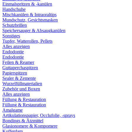
Einmalspritzen & -kanülen
Handschuhe
Mischkanülen & Intraoraltips
Mundschutz, Gesichtsmasken
Schutzbrillen
Speichersauger & Absaugkanülen
Sonstiges
Tupfer, Watterollen, Pellets
Alles anzeigen
Endodontie
Endodontie
Feilen & Reamer
Guttaperchaspitzen
Papierspitzen
Sealer & Zemente
Wurzelfüllmaterialien
Zubehör und Boxen
Alles anzeigen
Füllung & Restauration
Füllung & Restauration
Amalgame
Artikulationspapier, Occlufolie, -sprays
Bondings & Ätzmittel
Glasionomere & Kompomere
Kofferdam