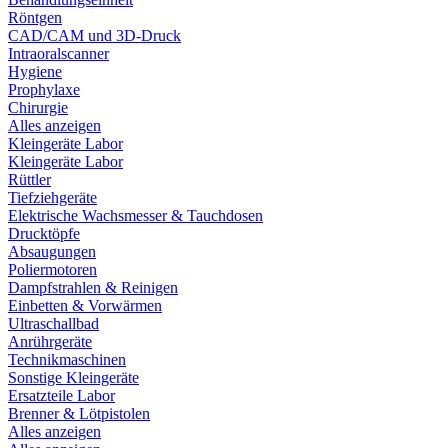
Röntgen
CAD/CAM und 3D-Druck
Intraoralscanner
Hygiene
Prophylaxe
Chirurgie
Alles anzeigen
Kleingeräte Labor
Kleingeräte Labor
Rüttler
Tiefziehgeräte
Elektrische Wachsmesser & Tauchdosen
Drucktöpfe
Absaugungen
Poliermotoren
Dampfstrahlen & Reinigen
Einbetten & Vorwärmen
Ultraschallbad
Anrührgeräte
Technikmaschinen
Sonstige Kleingeräte
Ersatzteile Labor
Brenner & Lötpistolen
Alles anzeigen