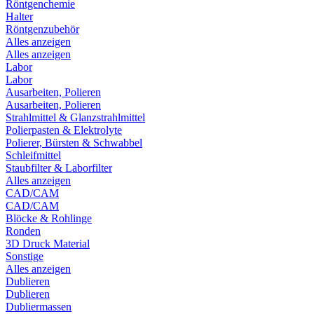
Röntgenchemie
Halter
Röntgenzubehör
Alles anzeigen
Alles anzeigen
Labor
Labor
Ausarbeiten, Polieren
Ausarbeiten, Polieren
Strahlmittel & Glanzstrahlmittel
Polierpasten & Elektrolyte
Polierer, Bürsten & Schwabbel
Schleifmittel
Staubfilter & Laborfilter
Alles anzeigen
CAD/CAM
CAD/CAM
Blöcke & Rohlinge
Ronden
3D Druck Material
Sonstige
Alles anzeigen
Dublieren
Dublieren
Dubliermassen