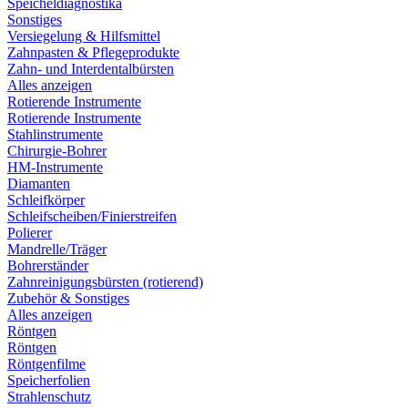
Speicheldiagnostika
Sonstiges
Versiegelung & Hilfsmittel
Zahnpasten & Pflegeprodukte
Zahn- und Interdentalbürsten
Alles anzeigen
Rotierende Instrumente
Rotierende Instrumente
Stahlinstrumente
Chirurgie-Bohrer
HM-Instrumente
Diamanten
Schleifkörper
Schleifscheiben/Finierstreifen
Polierer
Mandrelle/Träger
Bohrerständer
Zahnreinigungsbürsten (rotierend)
Zubehör & Sonstiges
Alles anzeigen
Röntgen
Röntgen
Röntgenfilme
Speicherfolien
Strahlenschutz