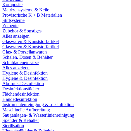
Komposite
Matrizensysteme & Keile
Provisorische K + B Materialien
Stiftsysteme
Zemente
Zubehör & Sonstiges
Alles anzeigen
Glaswaren & Kunststoffartikel
Glaswaren & Kunststoffartikel
Glas- & Porzellanwaren
Schalen, Dosen & Behälter
Schubladeneinsätze
Alles anzeigen
Hygiene & Desinfektion
Hygiene & Desinfektion
Abdruck-Desinfektion
Desinfektionstücher
Flächendesinfektion
Händedesinfektion
Instrumentenreinigung & -desinfektion
Maschinelle Aufbereitung
Sauganlagen- & Wasserlinienreinigung
Spender & Behälter
Sterilisation
Ultraschallbäder & Zubehör