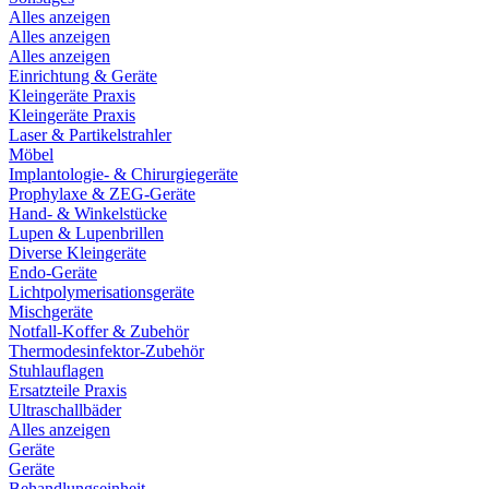
Alles anzeigen
Alles anzeigen
Alles anzeigen
Einrichtung & Geräte
Kleingeräte Praxis
Kleingeräte Praxis
Laser & Partikelstrahler
Möbel
Implantologie- & Chirurgiegeräte
Prophylaxe & ZEG-Geräte
Hand- & Winkelstücke
Lupen & Lupenbrillen
Diverse Kleingeräte
Endo-Geräte
Lichtpolymerisationsgeräte
Mischgeräte
Notfall-Koffer & Zubehör
Thermodesinfektor-Zubehör
Stuhlauflagen
Ersatzteile Praxis
Ultraschallbäder
Alles anzeigen
Geräte
Geräte
Behandlungseinheit