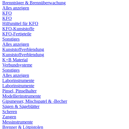
Brennträger & Brennüberwachung
Alles anzeigen
KFO
KFO
Hilfsmittel für KFO
KFO-Kunststoffe
KFO-Fertigteile
Sonstiges
Alles anzeigen
Kunststoffverblendung
Kunststoffverblendung
K+B Material
Verbundsysteme
Sonstiges
Alles anzeigen
Laborinstrumente
Laborinstrumente
Pinsel, Pinselhalter
Modellierinstrumente
Gipsmesser, Mischspatel & -Becher
Sägen & Sägeblätter
Scheren
Zangen
Messinstrumente
Brenner & Lötpistolen