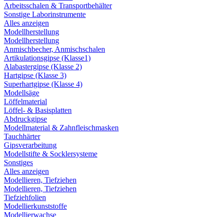
Arbeitsschalen & Transportbehälter
Sonstige Laborinstrumente
Alles anzeigen
Modellherstellung
Modellherstellung
Anmischbecher, Anmischschalen
Artikulationsgipse (Klasse1)
Alabastergipse (Klasse 2)
Hartgipse (Klasse 3)
Superhartgipse (Klasse 4)
Modellsäge
Löffelmaterial
Löffel- & Basisplatten
Abdruckgipse
Modellmaterial & Zahnfleischmasken
Tauchhärter
Gipsverarbeitung
Modellstifte & Socklersysteme
Sonstiges
Alles anzeigen
Modellieren, Tiefziehen
Modellieren, Tiefziehen
Tiefziehfolien
Modellierkunststoffe
Modellierwachse