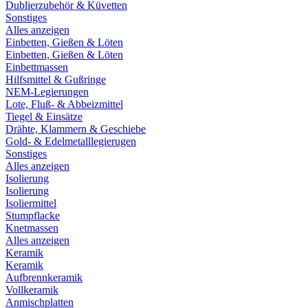
Dublierzubehör & Küvetten
Sonstiges
Alles anzeigen
Einbetten, Gießen & Löten
Einbetten, Gießen & Löten
Einbettmassen
Hilfsmittel & Gußringe
NEM-Legierungen
Lote, Fluß- & Abbeizmittel
Tiegel & Einsätze
Drähte, Klammern & Geschiebe
Gold- & Edelmetalllegierugen
Sonstiges
Alles anzeigen
Isolierung
Isolierung
Isoliermittel
Stumpflacke
Knetmassen
Alles anzeigen
Keramik
Keramik
Aufbrennkeramik
Vollkeramik
Anmischplatten