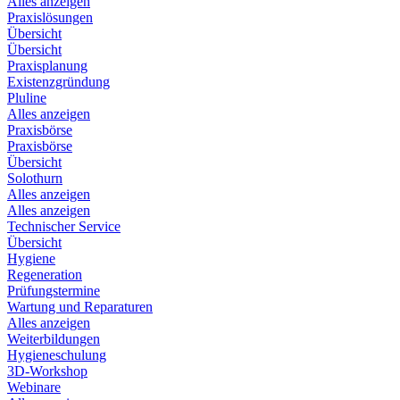
Alles anzeigen
Praxislösungen
Übersicht
Übersicht
Praxisplanung
Existenzgründung
Pluline
Alles anzeigen
Praxisbörse
Praxisbörse
Übersicht
Solothurn
Alles anzeigen
Alles anzeigen
Technischer Service
Übersicht
Hygiene
Regeneration
Prüfungstermine
Wartung und Reparaturen
Alles anzeigen
Weiterbildungen
Hygieneschulung
3D-Workshop
Webinare