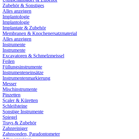
Zubehör & Sonstiges
Alles anzeigen
Implantologie
Implantologie
Implantate & Zubehör
Membranen & Knochenersatzmaterial
Alles anzeigen
Instrumente
Instrumente
Excavatoren & Schmelzmeissel
Feilen
Füllungsinstrumente
Instrumenteneinsätze
Instrumentenmarkierung
Messer
Mischinstrumente
Pinzetten
Scaler & Küretten
Schleifsteine
Sonstige Instrumente
Spiegel
Trays & Zubehör
Zahnreiniger
Zahnsonden, Paradontometer