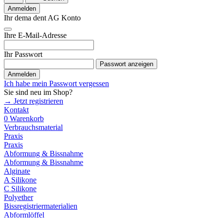
Anmelden
Ihr dema dent AG Konto
Ihre E-Mail-Adresse
Ihr Passwort
Passwort anzeigen
Anmelden
Ich habe mein Passwort vergessen
Sie sind neu im Shop?
→ Jetzt registrieren
Kontakt
0
Warenkorb
Verbrauchsmaterial
Praxis
Praxis
Abformung & Bissnahme
Abformung & Bissnahme
Alginate
A Silikone
C Silikone
Polyether
Bissregistriermaterialien
Abformlöffel