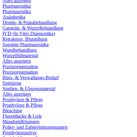
Alles anzeigen
Pharmazeutika
Pharmazeutika
Anästhetika
Dentin- & Pulpabehandlung
Gangrän- & Wurzelbehandlung
IVD (In Vitro Diagnostika)
Retraktion, Blutstillung
Sonstige Pharmazeutika
Wundbehandlung
Wurzelfüllmaterial
Alles anzeigen
Praxisorganisation
Praxisorganisation
Büro- & Verwaltungs-Bedarf
Spielzeug
Studien- & Übungsmaterial
Alles anzeigen
Prophylaxe & Pflege
Prophylaxe & Pflege
Bleaching
Fluoridlacke & Gele
Mundspüllösungen
Polier- und Zahnreinigungspasten
Prophylaxepulver