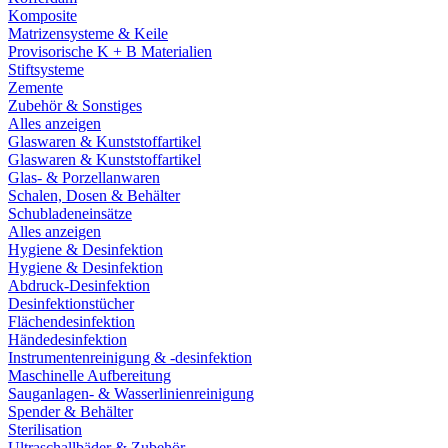
Komposite
Matrizensysteme & Keile
Provisorische K + B Materialien
Stiftsysteme
Zemente
Zubehör & Sonstiges
Alles anzeigen
Glaswaren & Kunststoffartikel
Glaswaren & Kunststoffartikel
Glas- & Porzellanwaren
Schalen, Dosen & Behälter
Schubladeneinsätze
Alles anzeigen
Hygiene & Desinfektion
Hygiene & Desinfektion
Abdruck-Desinfektion
Desinfektionstücher
Flächendesinfektion
Händedesinfektion
Instrumentenreinigung & -desinfektion
Maschinelle Aufbereitung
Sauganlagen- & Wasserlinienreinigung
Spender & Behälter
Sterilisation
Ultraschallbäder & Zubehör