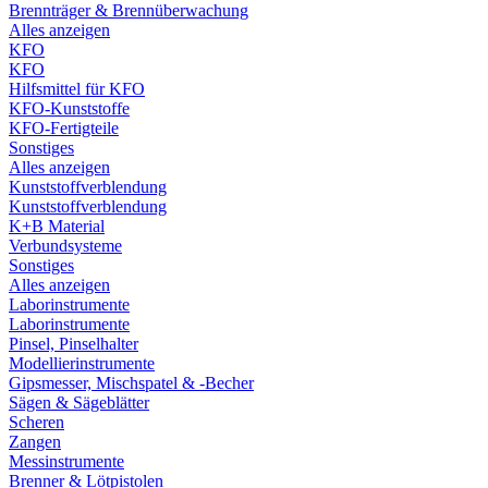
Brennträger & Brennüberwachung
Alles anzeigen
KFO
KFO
Hilfsmittel für KFO
KFO-Kunststoffe
KFO-Fertigteile
Sonstiges
Alles anzeigen
Kunststoffverblendung
Kunststoffverblendung
K+B Material
Verbundsysteme
Sonstiges
Alles anzeigen
Laborinstrumente
Laborinstrumente
Pinsel, Pinselhalter
Modellierinstrumente
Gipsmesser, Mischspatel & -Becher
Sägen & Sägeblätter
Scheren
Zangen
Messinstrumente
Brenner & Lötpistolen