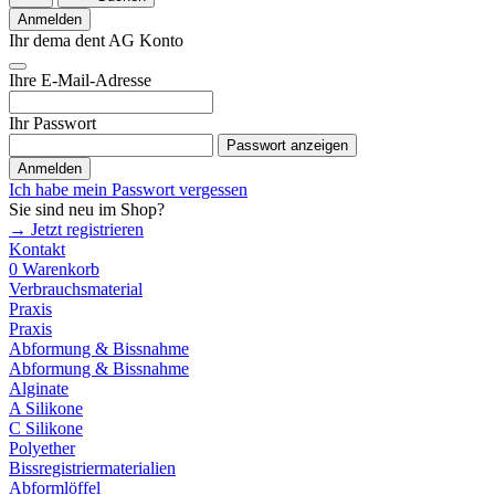
Anmelden
Ihr dema dent AG Konto
Ihre E-Mail-Adresse
Ihr Passwort
Passwort anzeigen
Anmelden
Ich habe mein Passwort vergessen
Sie sind neu im Shop?
→ Jetzt registrieren
Kontakt
0
Warenkorb
Verbrauchsmaterial
Praxis
Praxis
Abformung & Bissnahme
Abformung & Bissnahme
Alginate
A Silikone
C Silikone
Polyether
Bissregistriermaterialien
Abformlöffel