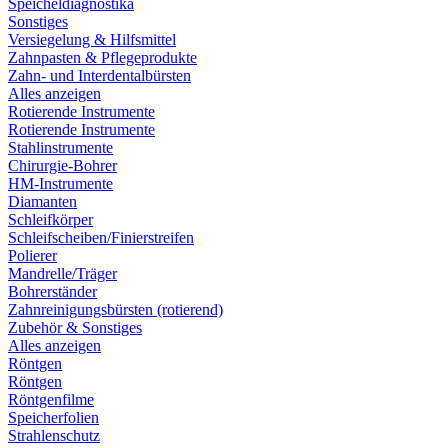
Speicheldiagnostika
Sonstiges
Versiegelung & Hilfsmittel
Zahnpasten & Pflegeprodukte
Zahn- und Interdentalbürsten
Alles anzeigen
Rotierende Instrumente
Rotierende Instrumente
Stahlinstrumente
Chirurgie-Bohrer
HM-Instrumente
Diamanten
Schleifkörper
Schleifscheiben/Finierstreifen
Polierer
Mandrelle/Träger
Bohrerständer
Zahnreinigungsbürsten (rotierend)
Zubehör & Sonstiges
Alles anzeigen
Röntgen
Röntgen
Röntgenfilme
Speicherfolien
Strahlenschutz