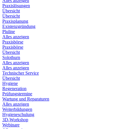
Alles anzeigen
Praxislösungen
Übersicht
Übersicht
Praxisplanung
Existenzgründung
Pluline
Alles anzeigen
Praxisbörse
Praxisbörse
Übersicht
Solothurn
Alles anzeigen
Alles anzeigen
Technischer Service
Übersicht
Hygiene
Regeneration
Prüfungstermine
Wartung und Reparaturen
Alles anzeigen
Weiterbildungen
Hygieneschulung
3D-Workshop
Webinare