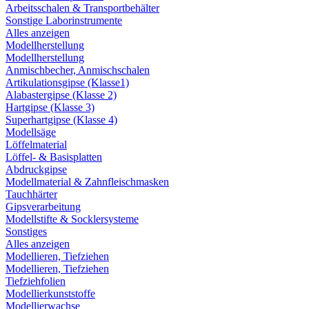
Arbeitsschalen & Transportbehälter
Sonstige Laborinstrumente
Alles anzeigen
Modellherstellung
Modellherstellung
Anmischbecher, Anmischschalen
Artikulationsgipse (Klasse1)
Alabastergipse (Klasse 2)
Hartgipse (Klasse 3)
Superhartgipse (Klasse 4)
Modellsäge
Löffelmaterial
Löffel- & Basisplatten
Abdruckgipse
Modellmaterial & Zahnfleischmasken
Tauchhärter
Gipsverarbeitung
Modellstifte & Socklersysteme
Sonstiges
Alles anzeigen
Modellieren, Tiefziehen
Modellieren, Tiefziehen
Tiefziehfolien
Modellierkunststoffe
Modellierwachse