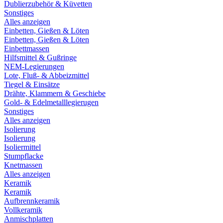
Dublierzubehör & Küvetten
Sonstiges
Alles anzeigen
Einbetten, Gießen & Löten
Einbetten, Gießen & Löten
Einbettmassen
Hilfsmittel & Gußringe
NEM-Legierungen
Lote, Fluß- & Abbeizmittel
Tiegel & Einsätze
Drähte, Klammern & Geschiebe
Gold- & Edelmetalllegierugen
Sonstiges
Alles anzeigen
Isolierung
Isolierung
Isoliermittel
Stumpflacke
Knetmassen
Alles anzeigen
Keramik
Keramik
Aufbrennkeramik
Vollkeramik
Anmischplatten