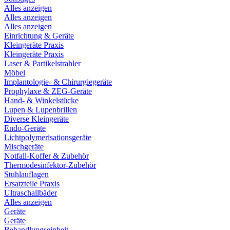
Alles anzeigen
Alles anzeigen
Alles anzeigen
Einrichtung & Geräte
Kleingeräte Praxis
Kleingeräte Praxis
Laser & Partikelstrahler
Möbel
Implantologie- & Chirurgiegeräte
Prophylaxe & ZEG-Geräte
Hand- & Winkelstücke
Lupen & Lupenbrillen
Diverse Kleingeräte
Endo-Geräte
Lichtpolymerisationsgeräte
Mischgeräte
Notfall-Koffer & Zubehör
Thermodesinfektor-Zubehör
Stuhlauflagen
Ersatzteile Praxis
Ultraschallbäder
Alles anzeigen
Geräte
Geräte
Behandlungseinheit