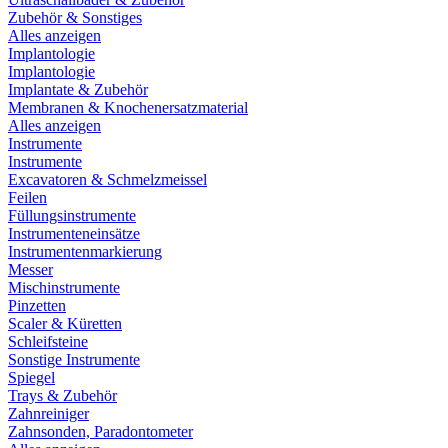
Zubehör & Sonstiges
Alles anzeigen
Implantologie
Implantologie
Implantate & Zubehör
Membranen & Knochenersatzmaterial
Alles anzeigen
Instrumente
Instrumente
Excavatoren & Schmelzmeissel
Feilen
Füllungsinstrumente
Instrumenteneinsätze
Instrumentenmarkierung
Messer
Mischinstrumente
Pinzetten
Scaler & Küretten
Schleifsteine
Sonstige Instrumente
Spiegel
Trays & Zubehör
Zahnreiniger
Zahnsonden, Paradontometer