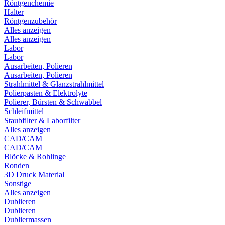
Röntgenchemie
Halter
Röntgenzubehör
Alles anzeigen
Alles anzeigen
Labor
Labor
Ausarbeiten, Polieren
Ausarbeiten, Polieren
Strahlmittel & Glanzstrahlmittel
Polierpasten & Elektrolyte
Polierer, Bürsten & Schwabbel
Schleifmittel
Staubfilter & Laborfilter
Alles anzeigen
CAD/CAM
CAD/CAM
Blöcke & Rohlinge
Ronden
3D Druck Material
Sonstige
Alles anzeigen
Dublieren
Dublieren
Dubliermassen