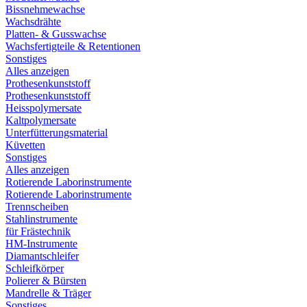
Bissnehmewachse
Wachsdrähte
Platten- & Gusswachse
Wachsfertigteile & Retentionen
Sonstiges
Alles anzeigen
Prothesenkunststoff
Prothesenkunststoff
Heisspolymersate
Kaltpolymersate
Unterfütterungsmaterial
Küvetten
Sonstiges
Alles anzeigen
Rotierende Laborinstrumente
Rotierende Laborinstrumente
Trennscheiben
Stahlinstrumente
für Frästechnik
HM-Instrumente
Diamantschleifer
Schleifkörper
Polierer & Bürsten
Mandrelle & Träger
Sonstiges