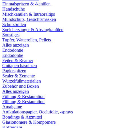
Einmalspritzen & -kanülen
Handschuhe
Mischkanülen & Intraoraltips
Mundschutz, Gesichtsmasken
Schutzbrillen
Speichersauger & Absaugkanülen
Sonstiges
Tupfer, Watterollen, Pellets
Alles anzeigen
Endodontie
Endodontie
Feilen & Reamer
Guttaperchaspitzen
Papierspitzen
Sealer & Zemente
Wurzelfüllmaterialien
Zubehör und Boxen
Alles anzeigen
Füllung & Restauration
Füllung & Restauration
Amalgame
Artikulationspapier, Occlufolie, -sprays
Bondings & Ätzmittel
Glasionomere & Kompomere
Kofferdam