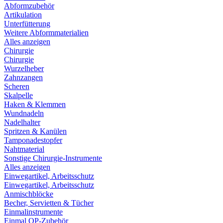
Abformzubehör
Artikulation
Unterfütterung
Weitere Abformmaterialien
Alles anzeigen
Chirurgie
Chirurgie
Wurzelheber
Zahnzangen
Scheren
Skalpelle
Haken & Klemmen
Wundnadeln
Nadelhalter
Spritzen & Kanülen
Tamponadestopfer
Nahtmaterial
Sonstige Chirurgie-Instrumente
Alles anzeigen
Einwegartikel, Arbeitsschutz
Einwegartikel, Arbeitsschutz
Anmischblöcke
Becher, Servietten & Tücher
Einmalinstrumente
Einmal OP-Zubehör