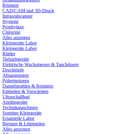
Röntgen
CAD/CAM und 3D-Druck
Intraoralscanner
Hygiene
Prophylaxe
Chirurgie
Alles anzeigen
Kleingeräte Labor
Kleingeräte Labor
Rüttler
Tiefziehgeräte
Elektrische Wachsmesser & Tauchdosen
Drucktöpfe
Absaugungen
Poliermotoren
Dampfstrahlen & Reinigen
Einbetten & Vorwärmen
Ultraschallbad
Anrührgeräte
Technikmaschinen
Sonstige Kleingeräte
Ersatzteile Labor
Brenner & Lötpistolen
Alles anzeigen