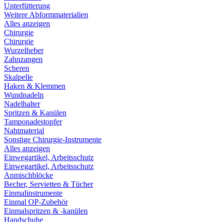
Unterfütterung
Weitere Abformmaterialien
Alles anzeigen
Chirurgie
Chirurgie
Wurzelheber
Zahnzangen
Scheren
Skalpelle
Haken & Klemmen
Wundnadeln
Nadelhalter
Spritzen & Kanülen
Tamponadestopfer
Nahtmaterial
Sonstige Chirurgie-Instrumente
Alles anzeigen
Einwegartikel, Arbeitsschutz
Einwegartikel, Arbeitsschutz
Anmischblöcke
Becher, Servietten & Tücher
Einmalinstrumente
Einmal OP-Zubehör
Einmalspritzen & -kanülen
Handschuhe