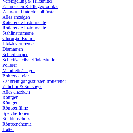
Versiegelung & Hilfsmittel
Zahnpasten & Pflegeprodukte
Zahn- und Interdentalbürsten
Alles anzeigen
Rotierende Instrumente
Rotierende Instrumente
Stahlinstrumente
Chirurgie-Bohrer
HM-Instrumente
Diamanten
Schleifkörper
Schleifscheiben/Finierstreifen
Polierer
Mandrelle/Träger
Bohrerständer
Zahnreinigungsbürsten (rotierend)
Zubehör & Sonstiges
Alles anzeigen
Röntgen
Röntgen
Röntgenfilme
Speicherfolien
Strahlenschutz
Röntgenchemie
Halter