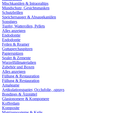
Mischkanülen & Intraoraltips
Mundschutz, Gesichtsmasken
Schutzbrillen
Speichersauger & Absaugkanülen
Sonstiges
Tupfer, Watterollen, Pellets
Alles anzeigen
Endodontie
Endodontie
Feilen & Reamer
Guttaperchaspitzen
Papierspitzen
Sealer & Zemente
Wurzelfüllmaterialien
Zubehör und Boxen
Alles anzeigen
Füllung & Restauration
Füllung & Restauration
Amalgame
Artikulationspapier, Occlufolie, -sprays
Bondings & Ätzmittel
Glasionomere & Kompomere
Kofferdam
Komposite
Matrizensysteme & Keile