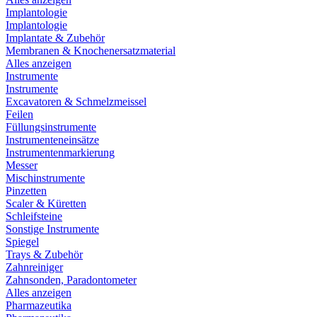
Implantologie
Implantologie
Implantate & Zubehör
Membranen & Knochenersatzmaterial
Alles anzeigen
Instrumente
Instrumente
Excavatoren & Schmelzmeissel
Feilen
Füllungsinstrumente
Instrumenteneinsätze
Instrumentenmarkierung
Messer
Mischinstrumente
Pinzetten
Scaler & Küretten
Schleifsteine
Sonstige Instrumente
Spiegel
Trays & Zubehör
Zahnreiniger
Zahnsonden, Paradontometer
Alles anzeigen
Pharmazeutika