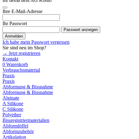
Ihr dema dent AG Konto
Ihre E-Mail-Adresse
Ihr Passwort
Passwort anzeigen
Anmelden
Ich habe mein Passwort vergessen
Sie sind neu im Shop?
→ Jetzt registrieren
Kontakt
0
Warenkorb
Verbrauchsmaterial
Praxis
Praxis
Abformung & Bissnahme
Abformung & Bissnahme
Alginate
A Silikone
C Silikone
Polyether
Bissregistriermaterialien
Abformlöffel
Abformzubehör
Artikulation