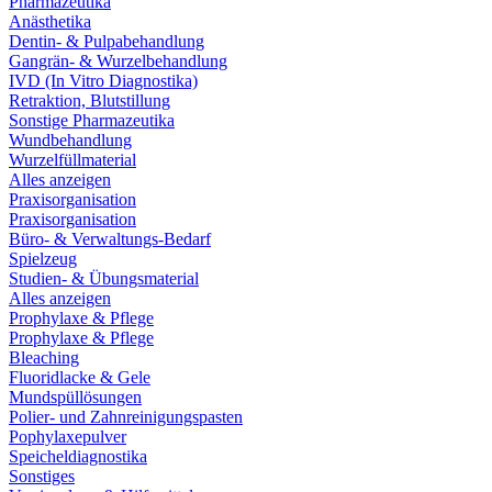
Pharmazeutika
Anästhetika
Dentin- & Pulpabehandlung
Gangrän- & Wurzelbehandlung
IVD (In Vitro Diagnostika)
Retraktion, Blutstillung
Sonstige Pharmazeutika
Wundbehandlung
Wurzelfüllmaterial
Alles anzeigen
Praxisorganisation
Praxisorganisation
Büro- & Verwaltungs-Bedarf
Spielzeug
Studien- & Übungsmaterial
Alles anzeigen
Prophylaxe & Pflege
Prophylaxe & Pflege
Bleaching
Fluoridlacke & Gele
Mundspüllösungen
Polier- und Zahnreinigungspasten
Pophylaxepulver
Speicheldiagnostika
Sonstiges