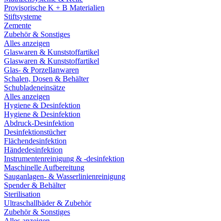
Provisorische K + B Materialien
Stiftsysteme
Zemente
Zubehör & Sonstiges
Alles anzeigen
Glaswaren & Kunststoffartikel
Glaswaren & Kunststoffartikel
Glas- & Porzellanwaren
Schalen, Dosen & Behälter
Schubladeneinsätze
Alles anzeigen
Hygiene & Desinfektion
Hygiene & Desinfektion
Abdruck-Desinfektion
Desinfektionstücher
Flächendesinfektion
Händedesinfektion
Instrumentenreinigung & -desinfektion
Maschinelle Aufbereitung
Sauganlagen- & Wasserlinienreinigung
Spender & Behälter
Sterilisation
Ultraschallbäder & Zubehör
Zubehör & Sonstiges
Alles anzeigen