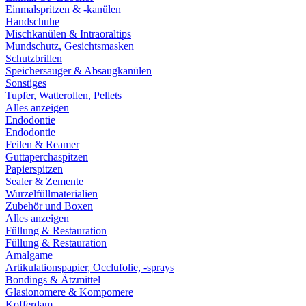
Einmalspritzen & -kanülen
Handschuhe
Mischkanülen & Intraoraltips
Mundschutz, Gesichtsmasken
Schutzbrillen
Speichersauger & Absaugkanülen
Sonstiges
Tupfer, Watterollen, Pellets
Alles anzeigen
Endodontie
Endodontie
Feilen & Reamer
Guttaperchaspitzen
Papierspitzen
Sealer & Zemente
Wurzelfüllmaterialien
Zubehör und Boxen
Alles anzeigen
Füllung & Restauration
Füllung & Restauration
Amalgame
Artikulationspapier, Occlufolie, -sprays
Bondings & Ätzmittel
Glasionomere & Kompomere
Kofferdam