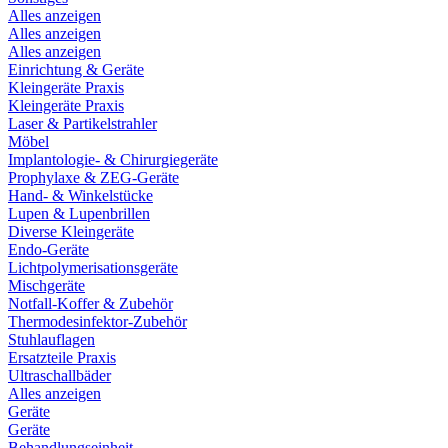
Alles anzeigen
Alles anzeigen
Alles anzeigen
Einrichtung & Geräte
Kleingeräte Praxis
Kleingeräte Praxis
Laser & Partikelstrahler
Möbel
Implantologie- & Chirurgiegeräte
Prophylaxe & ZEG-Geräte
Hand- & Winkelstücke
Lupen & Lupenbrillen
Diverse Kleingeräte
Endo-Geräte
Lichtpolymerisationsgeräte
Mischgeräte
Notfall-Koffer & Zubehör
Thermodesinfektor-Zubehör
Stuhlauflagen
Ersatzteile Praxis
Ultraschallbäder
Alles anzeigen
Geräte
Geräte
Behandlungseinheit