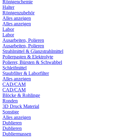
Röntgenchemie
Halter
Röntgenzubehör
Alles anzeigen
Alles anzeigen
Labor
Labor
Ausarbeiten, Polieren
Ausarbeiten, Polieren
Strahlmittel & Glanzstrahlmittel
Polierpasten & Elektrolyte
Polierer, Bürsten & Schwabbel
Schleifmittel
Staubfilter & Laborfilter
Alles anzeigen
CAD/CAM
CAD/CAM
Blöcke & Rohlinge
Ronden
3D Druck Material
Sonstige
Alles anzeigen
Dublieren
Dublieren
Dubliermassen