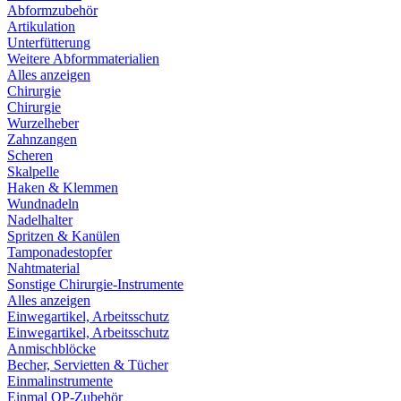
Abformzubehör
Artikulation
Unterfütterung
Weitere Abformmaterialien
Alles anzeigen
Chirurgie
Chirurgie
Wurzelheber
Zahnzangen
Scheren
Skalpelle
Haken & Klemmen
Wundnadeln
Nadelhalter
Spritzen & Kanülen
Tamponadestopfer
Nahtmaterial
Sonstige Chirurgie-Instrumente
Alles anzeigen
Einwegartikel, Arbeitsschutz
Einwegartikel, Arbeitsschutz
Anmischblöcke
Becher, Servietten & Tücher
Einmalinstrumente
Einmal OP-Zubehör