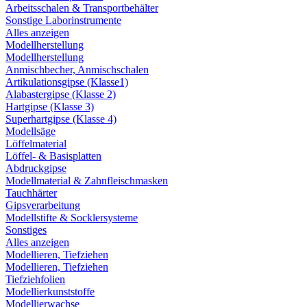
Arbeitsschalen & Transportbehälter
Sonstige Laborinstrumente
Alles anzeigen
Modellherstellung
Modellherstellung
Anmischbecher, Anmischschalen
Artikulationsgipse (Klasse1)
Alabastergipse (Klasse 2)
Hartgipse (Klasse 3)
Superhartgipse (Klasse 4)
Modellsäge
Löffelmaterial
Löffel- & Basisplatten
Abdruckgipse
Modellmaterial & Zahnfleischmasken
Tauchhärter
Gipsverarbeitung
Modellstifte & Socklersysteme
Sonstiges
Alles anzeigen
Modellieren, Tiefziehen
Modellieren, Tiefziehen
Tiefziehfolien
Modellierkunststoffe
Modellierwachse