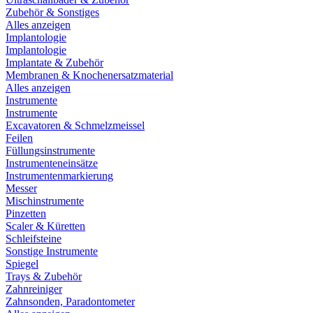
Zubehör & Sonstiges
Alles anzeigen
Implantologie
Implantologie
Implantate & Zubehör
Membranen & Knochenersatzmaterial
Alles anzeigen
Instrumente
Instrumente
Excavatoren & Schmelzmeissel
Feilen
Füllungsinstrumente
Instrumenteneinsätze
Instrumentenmarkierung
Messer
Mischinstrumente
Pinzetten
Scaler & Küretten
Schleifsteine
Sonstige Instrumente
Spiegel
Trays & Zubehör
Zahnreiniger
Zahnsonden, Paradontometer