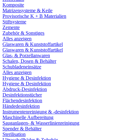
Komposite
Matrizensysteme & Keile
Provisorische K + B Materialien
Stiftsysteme
Zemente
Zubehör & Sonstiges
Alles anzeigen
Glaswaren & Kunststoffartikel
Glaswaren & Kunststoffartikel
Glas- & Porzellanwaren
Schalen, Dosen & Behälter
Schubladeneinsätze
Alles anzeigen
Hygiene & Desinfektion
Hygiene & Desinfektion
Abdruck-Desinfektion
Desinfektionstücher
Flächendesinfektion
Händedesinfektion
Instrumentenreinigung & -desinfektion
Maschinelle Aufbereitung
Sauganlagen- & Wasserlinienreinigung
Spender & Behälter
Sterilisation
Ultraschallbäder & Zubehör