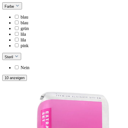
Farbe
blau
blau
grün
lila
lila
pink
Steril
Nein
10 anzeigen