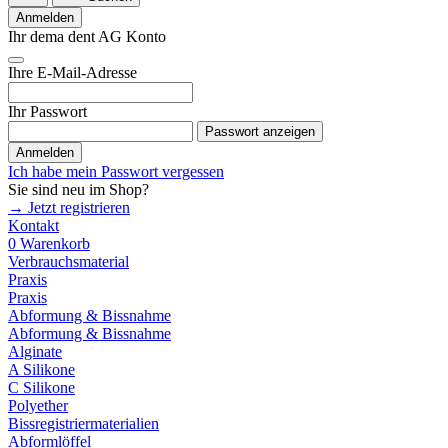
Anmelden
Ihr dema dent AG Konto
Ihre E-Mail-Adresse
Ihr Passwort
Passwort anzeigen
Anmelden
Ich habe mein Passwort vergessen
Sie sind neu im Shop?
→ Jetzt registrieren
Kontakt
0
Warenkorb
Verbrauchsmaterial
Praxis
Praxis
Abformung & Bissnahme
Abformung & Bissnahme
Alginate
A Silikone
C Silikone
Polyether
Bissregistriermaterialien
Abformlöffel