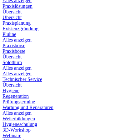
Alles anzeigen
Praxislösungen
Übersicht
Übersicht
Praxisplanung
Existenzgründung
Pluline
Alles anzeigen
Praxisbörse
Praxisbörse
Übersicht
Solothurn
Alles anzeigen
Alles anzeigen
Technischer Service
Übersicht
Hygiene
Regeneration
Prüfungstermine
Wartung und Reparaturen
Alles anzeigen
Weiterbildungen
Hygieneschulung
3D-Workshop
Webinare