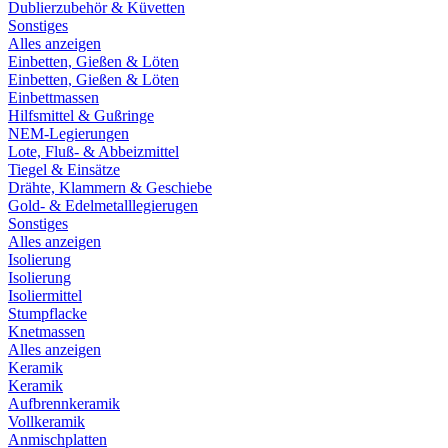
Dublierzubehör & Küvetten
Sonstiges
Alles anzeigen
Einbetten, Gießen & Löten
Einbetten, Gießen & Löten
Einbettmassen
Hilfsmittel & Gußringe
NEM-Legierungen
Lote, Fluß- & Abbeizmittel
Tiegel & Einsätze
Drähte, Klammern & Geschiebe
Gold- & Edelmetalllegierugen
Sonstiges
Alles anzeigen
Isolierung
Isolierung
Isoliermittel
Stumpflacke
Knetmassen
Alles anzeigen
Keramik
Keramik
Aufbrennkeramik
Vollkeramik
Anmischplatten