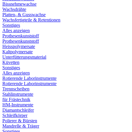
Bissnehmewachse
Wachsdrähte
Platten- & Gusswachse
Wachsfertigteile & Retentionen
Sonstiges
Alles anzeigen
Prothesenkunststoff
Prothesenkunststoff
Heisspolymersate
Kaltpolymersate
Unterfütterungsmaterial
Küvetten
Sonstiges
Alles anzeigen
Rotierende Laborinstrumente
Rotierende Laborinstrumente
Trennscheiben
Stahlinstrumente
für Frästechnik
HM-Instrumente
Diamantschleifer
Schleifkörper
Polierer & Bürsten
Mandrelle & Träger
Sonstiges