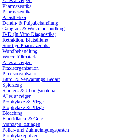
Alles anzeigen
Pharmazeutika
Pharmazeutika
Anästhetika
Dentin- & Pulpabehandlung
Gangrän- & Wurzelbehandlung
IVD (In Vitro Diagnostika)
Retraktion, Blutstillung
Sonstige Pharmazeutika
Wundbehandlung
Wurzelfüllmaterial
Alles anzeigen
Praxisorganisation
Praxisorganisation
Büro- & Verwaltungs-Bedarf
Spielzeug
Studien- & Übungsmaterial
Alles anzeigen
Prophylaxe & Pflege
Prophylaxe & Pflege
Bleaching
Fluoridlacke & Gele
Mundspüllösungen
Polier- und Zahnreinigungspasten
Prophylaxepulver