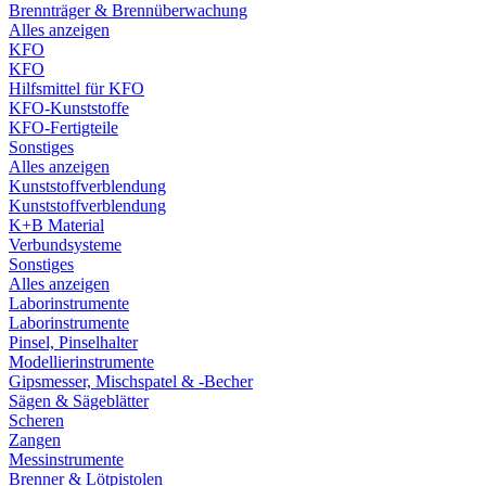
Brennträger & Brennüberwachung
Alles anzeigen
KFO
KFO
Hilfsmittel für KFO
KFO-Kunststoffe
KFO-Fertigteile
Sonstiges
Alles anzeigen
Kunststoffverblendung
Kunststoffverblendung
K+B Material
Verbundsysteme
Sonstiges
Alles anzeigen
Laborinstrumente
Laborinstrumente
Pinsel, Pinselhalter
Modellierinstrumente
Gipsmesser, Mischspatel & -Becher
Sägen & Sägeblätter
Scheren
Zangen
Messinstrumente
Brenner & Lötpistolen