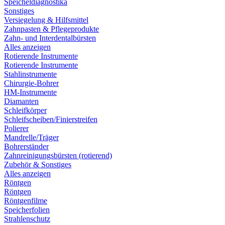
Speicheldiagnostika
Sonstiges
Versiegelung & Hilfsmittel
Zahnpasten & Pflegeprodukte
Zahn- und Interdentalbürsten
Alles anzeigen
Rotierende Instrumente
Rotierende Instrumente
Stahlinstrumente
Chirurgie-Bohrer
HM-Instrumente
Diamanten
Schleifkörper
Schleifscheiben/Finierstreifen
Polierer
Mandrelle/Träger
Bohrerständer
Zahnreinigungsbürsten (rotierend)
Zubehör & Sonstiges
Alles anzeigen
Röntgen
Röntgen
Röntgenfilme
Speicherfolien
Strahlenschutz