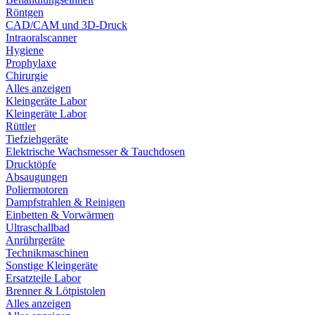
Röntgen
CAD/CAM und 3D-Druck
Intraoralscanner
Hygiene
Prophylaxe
Chirurgie
Alles anzeigen
Kleingeräte Labor
Kleingeräte Labor
Rüttler
Tiefziehgeräte
Elektrische Wachsmesser & Tauchdosen
Drucktöpfe
Absaugungen
Poliermotoren
Dampfstrahlen & Reinigen
Einbetten & Vorwärmen
Ultraschallbad
Anrührgeräte
Technikmaschinen
Sonstige Kleingeräte
Ersatzteile Labor
Brenner & Lötpistolen
Alles anzeigen