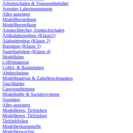
Arbeitsschalen & Transportbehälter
Sonstige Laborinstrumente
Alles anzeigen
Modellherstellung
Modellherstellung
Anmischbecher, Anmischschalen
Artikulationsgipse (Klasse1)
Alabastergipse (Klasse 2)
Hartgipse (Klasse 3)
Superhartgipse (Klasse 4)
Modellsäge
Löffelmaterial
Löffel- & Basisplatten
Abdruckgipse
Modellmaterial & Zahnfleischmasken
Tauchhärter
Gipsverarbeitung
Modellstifte & Socklersysteme
Sonstiges
Alles anzeigen
Modellieren, Tiefziehen
Modellieren, Tiefziehen
Tiefziehfolien
Modellierkunststoffe
Modellierwachse