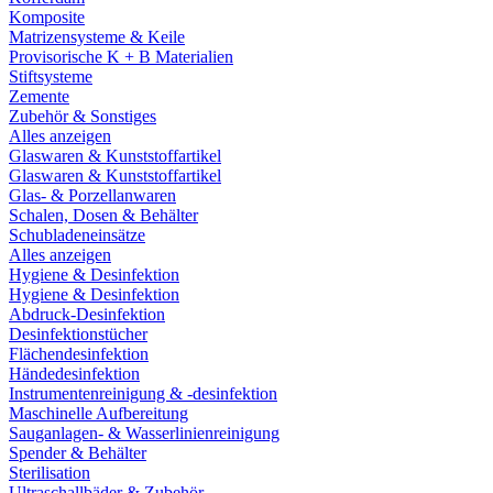
Komposite
Matrizensysteme & Keile
Provisorische K + B Materialien
Stiftsysteme
Zemente
Zubehör & Sonstiges
Alles anzeigen
Glaswaren & Kunststoffartikel
Glaswaren & Kunststoffartikel
Glas- & Porzellanwaren
Schalen, Dosen & Behälter
Schubladeneinsätze
Alles anzeigen
Hygiene & Desinfektion
Hygiene & Desinfektion
Abdruck-Desinfektion
Desinfektionstücher
Flächendesinfektion
Händedesinfektion
Instrumentenreinigung & -desinfektion
Maschinelle Aufbereitung
Sauganlagen- & Wasserlinienreinigung
Spender & Behälter
Sterilisation
Ultraschallbäder & Zubehör