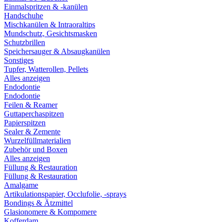
Einmalspritzen & -kanülen
Handschuhe
Mischkanülen & Intraoraltips
Mundschutz, Gesichtsmasken
Schutzbrillen
Speichersauger & Absaugkanülen
Sonstiges
Tupfer, Watterollen, Pellets
Alles anzeigen
Endodontie
Endodontie
Feilen & Reamer
Guttaperchaspitzen
Papierspitzen
Sealer & Zemente
Wurzelfüllmaterialien
Zubehör und Boxen
Alles anzeigen
Füllung & Restauration
Füllung & Restauration
Amalgame
Artikulationspapier, Occlufolie, -sprays
Bondings & Ätzmittel
Glasionomere & Kompomere
Kofferdam