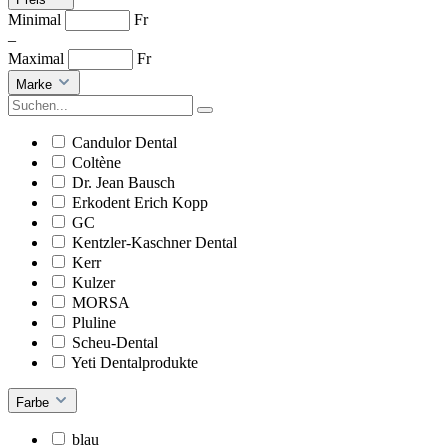
Minimal
Fr
–
Maximal
Fr
Marke
Candulor Dental
Coltène
Dr. Jean Bausch
Erkodent Erich Kopp
GC
Kentzler-Kaschner Dental
Kerr
Kulzer
MORSA
Pluline
Scheu-Dental
Yeti Dentalprodukte
Farbe
blau