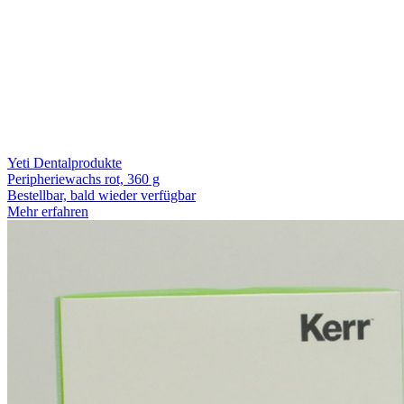
Yeti Dentalprodukte
Peripheriewachs rot, 360 g
Bestellbar, bald wieder verfügbar
Mehr erfahren