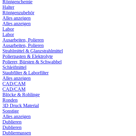
Röntgenchemie
Halter
Röntgenzubehör
Alles anzeigen
Alles anzeigen
Labor
Labor
Ausarbeiten, Polieren
Ausarbeiten, Polieren
Strahlmittel & Glanzstrahlmittel
Polierpasten & Elektrolyte
Polierer, Bürsten & Schwabbel
Schleifmittel
Staubfilter & Laborfilter
Alles anzeigen
CAD/CAM
CAD/CAM
Blöcke & Rohlinge
Ronden
3D Druck Material
Sonstige
Alles anzeigen
Dublieren
Dublieren
Dubliermassen