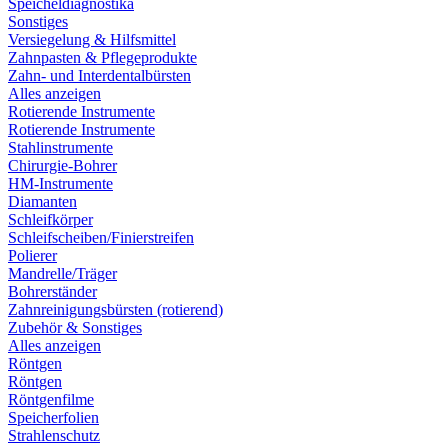
Speicheldiagnostika
Sonstiges
Versiegelung & Hilfsmittel
Zahnpasten & Pflegeprodukte
Zahn- und Interdentalbürsten
Alles anzeigen
Rotierende Instrumente
Rotierende Instrumente
Stahlinstrumente
Chirurgie-Bohrer
HM-Instrumente
Diamanten
Schleifkörper
Schleifscheiben/Finierstreifen
Polierer
Mandrelle/Träger
Bohrerständer
Zahnreinigungsbürsten (rotierend)
Zubehör & Sonstiges
Alles anzeigen
Röntgen
Röntgen
Röntgenfilme
Speicherfolien
Strahlenschutz