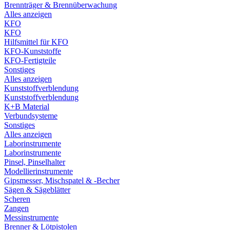
Brennträger & Brennüberwachung
Alles anzeigen
KFO
KFO
Hilfsmittel für KFO
KFO-Kunststoffe
KFO-Fertigteile
Sonstiges
Alles anzeigen
Kunststoffverblendung
Kunststoffverblendung
K+B Material
Verbundsysteme
Sonstiges
Alles anzeigen
Laborinstrumente
Laborinstrumente
Pinsel, Pinselhalter
Modellierinstrumente
Gipsmesser, Mischspatel & -Becher
Sägen & Sägeblätter
Scheren
Zangen
Messinstrumente
Brenner & Lötpistolen