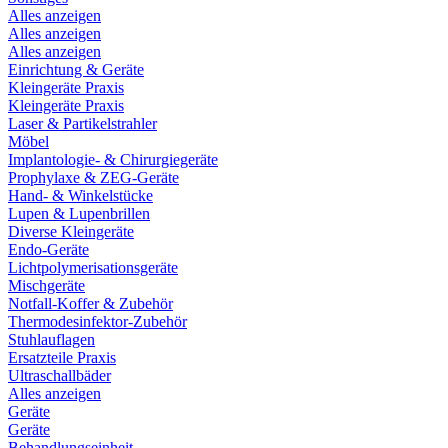
Alles anzeigen
Alles anzeigen
Alles anzeigen
Einrichtung & Geräte
Kleingeräte Praxis
Kleingeräte Praxis
Laser & Partikelstrahler
Möbel
Implantologie- & Chirurgiegeräte
Prophylaxe & ZEG-Geräte
Hand- & Winkelstücke
Lupen & Lupenbrillen
Diverse Kleingeräte
Endo-Geräte
Lichtpolymerisationsgeräte
Mischgeräte
Notfall-Koffer & Zubehör
Thermodesinfektor-Zubehör
Stuhlauflagen
Ersatzteile Praxis
Ultraschallbäder
Alles anzeigen
Geräte
Geräte
Behandlungseinheit