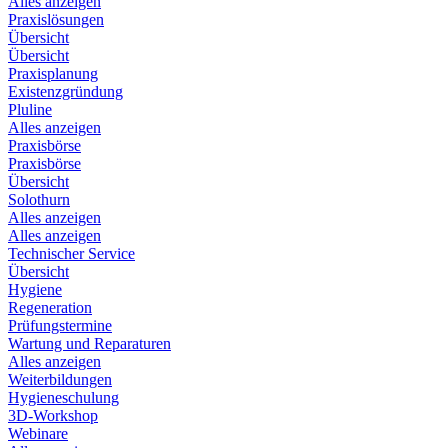
Alles anzeigen
Praxislösungen
Übersicht
Übersicht
Praxisplanung
Existenzgründung
Pluline
Alles anzeigen
Praxisbörse
Praxisbörse
Übersicht
Solothurn
Alles anzeigen
Alles anzeigen
Technischer Service
Übersicht
Hygiene
Regeneration
Prüfungstermine
Wartung und Reparaturen
Alles anzeigen
Weiterbildungen
Hygieneschulung
3D-Workshop
Webinare