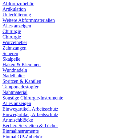
Abformzubehör
Artikulation
Unterfütterung
Weitere Abformmaterialien
Alles anzeigen
Chirurgie
Chirurgie
Wurzelheber
Zahnzangen
Scheren
Skalpelle
Haken & Klemmen
Wundnadeln
Nadelhalter
Spritzen & Kanülen
Tamponadestopfer
Nahtmaterial
Sonstige Chirurgie-Instrumente
Alles anzeigen
Einwegartikel, Arbeitsschutz
Einwegartikel, Arbeitsschutz
Anmischblöcke
Becher, Servietten & Tücher
Einmalinstrumente
Einmal OP-Zubehör