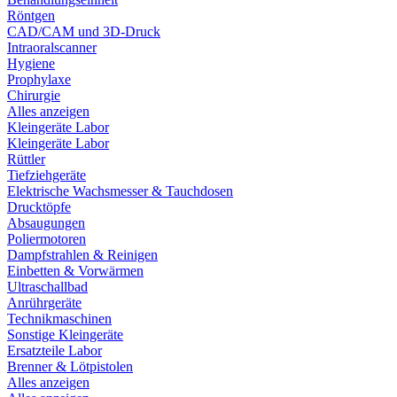
Röntgen
CAD/CAM und 3D-Druck
Intraoralscanner
Hygiene
Prophylaxe
Chirurgie
Alles anzeigen
Kleingeräte Labor
Kleingeräte Labor
Rüttler
Tiefziehgeräte
Elektrische Wachsmesser & Tauchdosen
Drucktöpfe
Absaugungen
Poliermotoren
Dampfstrahlen & Reinigen
Einbetten & Vorwärmen
Ultraschallbad
Anrührgeräte
Technikmaschinen
Sonstige Kleingeräte
Ersatzteile Labor
Brenner & Lötpistolen
Alles anzeigen