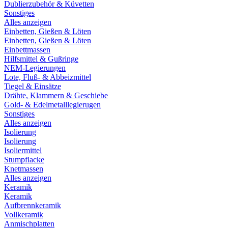
Dublierzubehör & Küvetten
Sonstiges
Alles anzeigen
Einbetten, Gießen & Löten
Einbetten, Gießen & Löten
Einbettmassen
Hilfsmittel & Gußringe
NEM-Legierungen
Lote, Fluß- & Abbeizmittel
Tiegel & Einsätze
Drähte, Klammern & Geschiebe
Gold- & Edelmetalllegierugen
Sonstiges
Alles anzeigen
Isolierung
Isolierung
Isoliermittel
Stumpflacke
Knetmassen
Alles anzeigen
Keramik
Keramik
Aufbrennkeramik
Vollkeramik
Anmischplatten