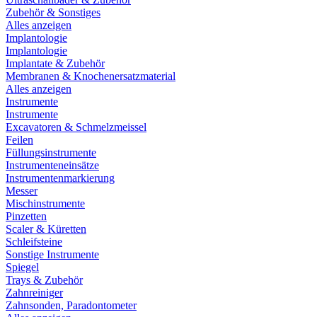
Zubehör & Sonstiges
Alles anzeigen
Implantologie
Implantologie
Implantate & Zubehör
Membranen & Knochenersatzmaterial
Alles anzeigen
Instrumente
Instrumente
Excavatoren & Schmelzmeissel
Feilen
Füllungsinstrumente
Instrumenteneinsätze
Instrumentenmarkierung
Messer
Mischinstrumente
Pinzetten
Scaler & Küretten
Schleifsteine
Sonstige Instrumente
Spiegel
Trays & Zubehör
Zahnreiniger
Zahnsonden, Paradontometer