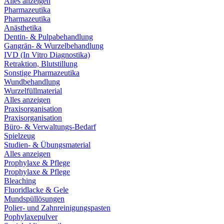
Alles anzeigen
Pharmazeutika
Pharmazeutika
Anästhetika
Dentin- & Pulpabehandlung
Gangrän- & Wurzelbehandlung
IVD (In Vitro Diagnostika)
Retraktion, Blutstillung
Sonstige Pharmazeutika
Wundbehandlung
Wurzelfüllmaterial
Alles anzeigen
Praxisorganisation
Praxisorganisation
Büro- & Verwaltungs-Bedarf
Spielzeug
Studien- & Übungsmaterial
Alles anzeigen
Prophylaxe & Pflege
Prophylaxe & Pflege
Bleaching
Fluoridlacke & Gele
Mundspüllösungen
Polier- und Zahnreinigungspasten
Pophylaxepulver