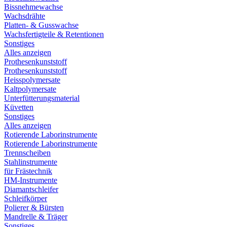
Bissnehmewachse
Wachsdrähte
Platten- & Gusswachse
Wachsfertigteile & Retentionen
Sonstiges
Alles anzeigen
Prothesenkunststoff
Prothesenkunststoff
Heisspolymersate
Kaltpolymersate
Unterfütterungsmaterial
Küvetten
Sonstiges
Alles anzeigen
Rotierende Laborinstrumente
Rotierende Laborinstrumente
Trennscheiben
Stahlinstrumente
für Frästechnik
HM-Instrumente
Diamantschleifer
Schleifkörper
Polierer & Bürsten
Mandrelle & Träger
Sonstiges