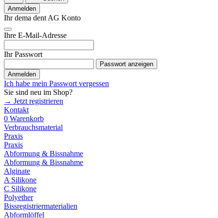
Anmelden
Ihr dema dent AG Konto
Ihre E-Mail-Adresse
Ihr Passwort
Passwort anzeigen
Anmelden
Ich habe mein Passwort vergessen
Sie sind neu im Shop?
→ Jetzt registrieren
Kontakt
0
Warenkorb
Verbrauchsmaterial
Praxis
Praxis
Abformung & Bissnahme
Abformung & Bissnahme
Alginate
A Silikone
C Silikone
Polyether
Bissregistriermaterialien
Abformlöffel