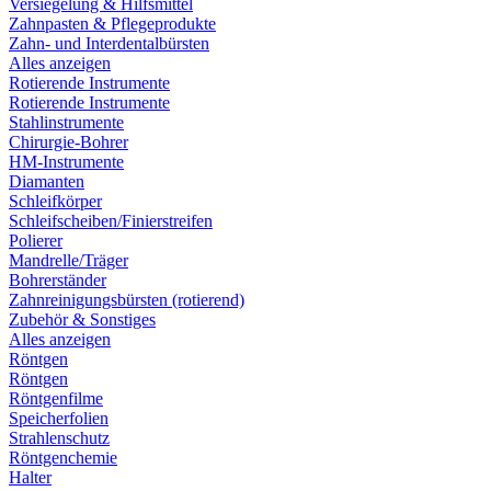
Versiegelung & Hilfsmittel
Zahnpasten & Pflegeprodukte
Zahn- und Interdentalbürsten
Alles anzeigen
Rotierende Instrumente
Rotierende Instrumente
Stahlinstrumente
Chirurgie-Bohrer
HM-Instrumente
Diamanten
Schleifkörper
Schleifscheiben/Finierstreifen
Polierer
Mandrelle/Träger
Bohrerständer
Zahnreinigungsbürsten (rotierend)
Zubehör & Sonstiges
Alles anzeigen
Röntgen
Röntgen
Röntgenfilme
Speicherfolien
Strahlenschutz
Röntgenchemie
Halter