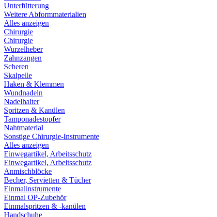
Unterfütterung
Weitere Abformmaterialien
Alles anzeigen
Chirurgie
Chirurgie
Wurzelheber
Zahnzangen
Scheren
Skalpelle
Haken & Klemmen
Wundnadeln
Nadelhalter
Spritzen & Kanülen
Tamponadestopfer
Nahtmaterial
Sonstige Chirurgie-Instrumente
Alles anzeigen
Einwegartikel, Arbeitsschutz
Einwegartikel, Arbeitsschutz
Anmischblöcke
Becher, Servietten & Tücher
Einmalinstrumente
Einmal OP-Zubehör
Einmalspritzen & -kanülen
Handschuhe