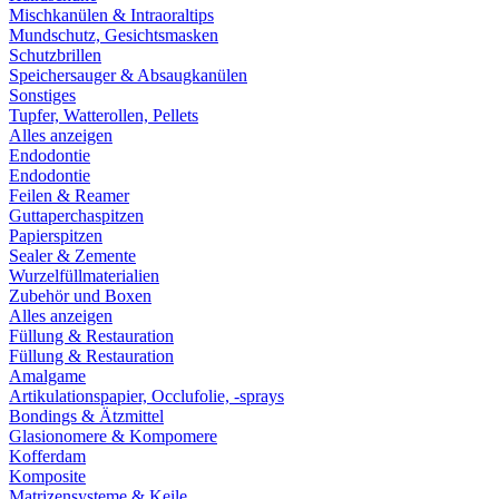
Mischkanülen & Intraoraltips
Mundschutz, Gesichtsmasken
Schutzbrillen
Speichersauger & Absaugkanülen
Sonstiges
Tupfer, Watterollen, Pellets
Alles anzeigen
Endodontie
Endodontie
Feilen & Reamer
Guttaperchaspitzen
Papierspitzen
Sealer & Zemente
Wurzelfüllmaterialien
Zubehör und Boxen
Alles anzeigen
Füllung & Restauration
Füllung & Restauration
Amalgame
Artikulationspapier, Occlufolie, -sprays
Bondings & Ätzmittel
Glasionomere & Kompomere
Kofferdam
Komposite
Matrizensysteme & Keile