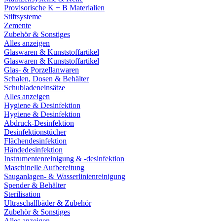
Provisorische K + B Materialien
Stiftsysteme
Zemente
Zubehör & Sonstiges
Alles anzeigen
Glaswaren & Kunststoffartikel
Glaswaren & Kunststoffartikel
Glas- & Porzellanwaren
Schalen, Dosen & Behälter
Schubladeneinsätze
Alles anzeigen
Hygiene & Desinfektion
Hygiene & Desinfektion
Abdruck-Desinfektion
Desinfektionstücher
Flächendesinfektion
Händedesinfektion
Instrumentenreinigung & -desinfektion
Maschinelle Aufbereitung
Sauganlagen- & Wasserlinienreinigung
Spender & Behälter
Sterilisation
Ultraschallbäder & Zubehör
Zubehör & Sonstiges
Alles anzeigen