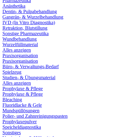
Pharmazeutika
Anästhetika
Dentin- & Pulpabehandlung
Gangrän- & Wurzelbehandlung
IVD (In Vitro Diagnostika)
Retraktion, Blutstillung
Sonstige Pharmazeutika
Wundbehandlung
Wurzelfüllmaterial
Alles anzeigen
Praxisorganisation
Praxisorganisation
Büro- & Verwaltungs-Bedarf
Spielzeug
Studien- & Übungsmaterial
Alles anzeigen
Prophylaxe & Pflege
Prophylaxe & Pflege
Bleaching
Fluoridlacke & Gele
Mundspüllösungen
Polier- und Zahnreinigungspasten
Prophylaxepulver
Speicheldiagnostika
Sonstiges