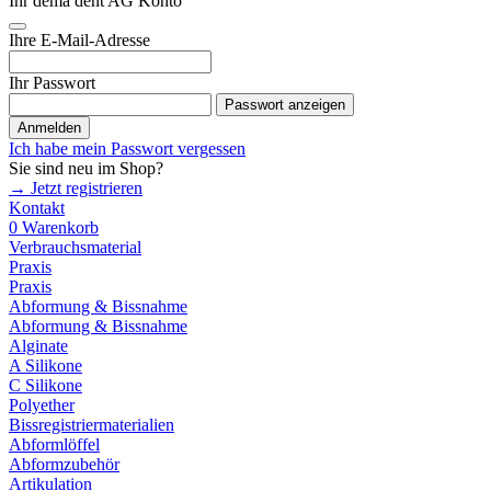
Ihr dema dent AG Konto
Ihre E-Mail-Adresse
Ihr Passwort
Passwort anzeigen
Anmelden
Ich habe mein Passwort vergessen
Sie sind neu im Shop?
→ Jetzt registrieren
Kontakt
0
Warenkorb
Verbrauchsmaterial
Praxis
Praxis
Abformung & Bissnahme
Abformung & Bissnahme
Alginate
A Silikone
C Silikone
Polyether
Bissregistriermaterialien
Abformlöffel
Abformzubehör
Artikulation