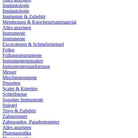
Implantologie
Implantologie
Implantate & Zubehör
Membranen & Knochenersatzmaterial
Alles anzeigen
Instrumente
Instrumente
Excavatoren & Schmelzmeissel
Feilen
Füllungsinstrumente
Instrumenteneinsätze
Instrumentenmarkierung
Messer
Mischinstrumente
Pinzetten
Scaler & Küretten
Schleifsteine
Sonstige Instrumente
Spiegel
Trays & Zubehör
Zahnreiniger
Zahnsonden, Paradontometer
Alles anzeigen
Pharmazeutika