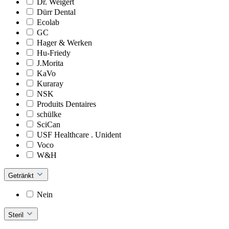
Dr. Weigert
Dürr Dental
Ecolab
GC
Hager & Werken
Hu-Friedy
J.Morita
KaVo
Kuraray
NSK
Produits Dentaires
schülke
SciCan
USF Healthcare . Unident
Voco
W&H
Getränkt
Nein
Steril