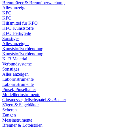
Brennträger & Brennüberwachung
Alles anzeigen
KFO
KFO
Hilfsmittel für KFO
KFO-Kunststoffe
KFO-Fertigteile
Sonstiges
Alles anzeigen
Kunststoffverblendung
Kunststoffverblendung
K+B Material
Verbundsysteme
Sonstiges
Alles anzeigen
Laborinstrumente
Laborinstrumente
Pinsel, Pinselhalter
Modellierinstrumente
Gipsmesser, Mischspatel & -Becher
Sägen & Sägeblätter
Scheren
Zangen
Messinstrumente
Brenner & Lötpistolen