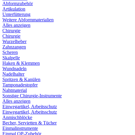
Abformzubehör
Artikulation
Unterfütterung
Weitere Abformmaterialien
Alles anzeigen
Chirurgie
Chirurgie
Wurzelheber
Zahnzangen
Scheren
Skalpelle
Haken & Klemmen
Wundnadeln
Nadelhalter
Spritzen & Kanülen
Tamponadestopfer
Nahtmaterial
Sonstige Chirurgie-Instrumente
Alles anzeigen
Einwegartikel, Arbeitsschutz
Einwegartikel, Arbeitsschutz
Anmischblöcke
Becher, Servietten & Tücher
Einmalinstrumente
Einmal OP-Zubehör