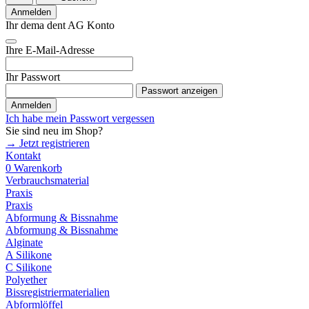
Anmelden
Ihr dema dent AG Konto
Ihre E-Mail-Adresse
Ihr Passwort
Passwort anzeigen
Anmelden
Ich habe mein Passwort vergessen
Sie sind neu im Shop?
→ Jetzt registrieren
Kontakt
0
Warenkorb
Verbrauchsmaterial
Praxis
Praxis
Abformung & Bissnahme
Abformung & Bissnahme
Alginate
A Silikone
C Silikone
Polyether
Bissregistriermaterialien
Abformlöffel