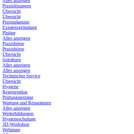
Alles anzeigen
Praxislösungen
Übersicht
Übersicht
Praxisplanung
Existenzgründung
Pluline
Alles anzeigen
Praxisbörse
Praxisbörse
Übersicht
Solothurn
Alles anzeigen
Alles anzeigen
Technischer Service
Übersicht
Hygiene
Regeneration
Prüfungstermine
Wartung und Reparaturen
Alles anzeigen
Weiterbildungen
Hygieneschulung
3D-Workshop
Webinare