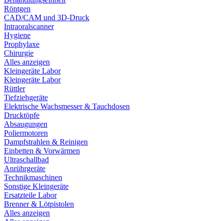
Röntgen
CAD/CAM und 3D-Druck
Intraoralscanner
Hygiene
Prophylaxe
Chirurgie
Alles anzeigen
Kleingeräte Labor
Kleingeräte Labor
Rüttler
Tiefziehgeräte
Elektrische Wachsmesser & Tauchdosen
Drucktöpfe
Absaugungen
Poliermotoren
Dampfstrahlen & Reinigen
Einbetten & Vorwärmen
Ultraschallbad
Anrührgeräte
Technikmaschinen
Sonstige Kleingeräte
Ersatzteile Labor
Brenner & Lötpistolen
Alles anzeigen