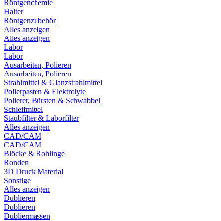
Röntgenchemie
Halter
Röntgenzubehör
Alles anzeigen
Alles anzeigen
Labor
Labor
Ausarbeiten, Polieren
Ausarbeiten, Polieren
Strahlmittel & Glanzstrahlmittel
Polierpasten & Elektrolyte
Polierer, Bürsten & Schwabbel
Schleifmittel
Staubfilter & Laborfilter
Alles anzeigen
CAD/CAM
CAD/CAM
Blöcke & Rohlinge
Ronden
3D Druck Material
Sonstige
Alles anzeigen
Dublieren
Dublieren
Dubliermassen