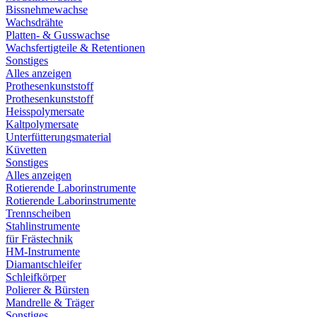
Bissnehmewachse
Wachsdrähte
Platten- & Gusswachse
Wachsfertigteile & Retentionen
Sonstiges
Alles anzeigen
Prothesenkunststoff
Prothesenkunststoff
Heisspolymersate
Kaltpolymersate
Unterfütterungsmaterial
Küvetten
Sonstiges
Alles anzeigen
Rotierende Laborinstrumente
Rotierende Laborinstrumente
Trennscheiben
Stahlinstrumente
für Frästechnik
HM-Instrumente
Diamantschleifer
Schleifkörper
Polierer & Bürsten
Mandrelle & Träger
Sonstiges