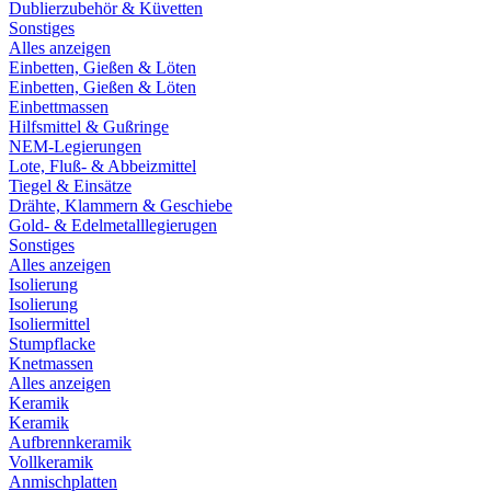
Dublierzubehör & Küvetten
Sonstiges
Alles anzeigen
Einbetten, Gießen & Löten
Einbetten, Gießen & Löten
Einbettmassen
Hilfsmittel & Gußringe
NEM-Legierungen
Lote, Fluß- & Abbeizmittel
Tiegel & Einsätze
Drähte, Klammern & Geschiebe
Gold- & Edelmetalllegierugen
Sonstiges
Alles anzeigen
Isolierung
Isolierung
Isoliermittel
Stumpflacke
Knetmassen
Alles anzeigen
Keramik
Keramik
Aufbrennkeramik
Vollkeramik
Anmischplatten