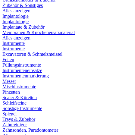
Zubehör & Sonstiges
Alles anzeigen
Implantologie
Implantologie
Implantate & Zubehör
Membranen & Knochenersatzmaterial
Alles anzeigen
Instrumente
Instrumente
Excavatoren & Schmelzmeissel
Feilen
Füllungsinstrumente
Instrumenteneinsätze
Instrumentenmarkierung
Messer
Mischinstrumente
Pinzetten
Scaler & Küretten
Schleifsteine
Sonstige Instrumente
Spiegel
Trays & Zubehör
Zahnreiniger
Zahnsonden, Paradontometer