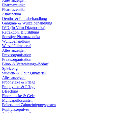
Alles anzeigen
Pharmazeutika
Pharmazeutika
Anästhetika
Dentin- & Pulpabehandlung
Gangrän- & Wurzelbehandlung
IVD (In Vitro Diagnostika)
Retraktion, Blutstillung
Sonstige Pharmazeutika
Wundbehandlung
Wurzelfüllmaterial
Alles anzeigen
Praxisorganisation
Praxisorganisation
Büro- & Verwaltungs-Bedarf
Spielzeug
Studien- & Übungsmaterial
Alles anzeigen
Prophylaxe & Pflege
Prophylaxe & Pflege
Bleaching
Fluoridlacke & Gele
Mundspüllösungen
Polier- und Zahnreinigungspasten
Pophylaxepulver