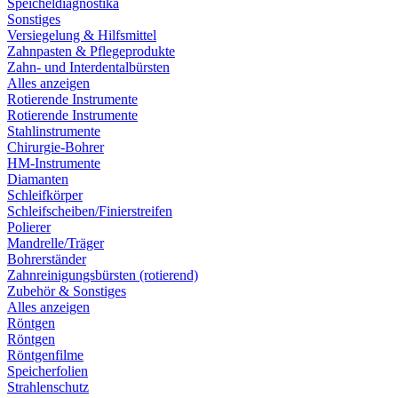
Speicheldiagnostika
Sonstiges
Versiegelung & Hilfsmittel
Zahnpasten & Pflegeprodukte
Zahn- und Interdentalbürsten
Alles anzeigen
Rotierende Instrumente
Rotierende Instrumente
Stahlinstrumente
Chirurgie-Bohrer
HM-Instrumente
Diamanten
Schleifkörper
Schleifscheiben/Finierstreifen
Polierer
Mandrelle/Träger
Bohrerständer
Zahnreinigungsbürsten (rotierend)
Zubehör & Sonstiges
Alles anzeigen
Röntgen
Röntgen
Röntgenfilme
Speicherfolien
Strahlenschutz