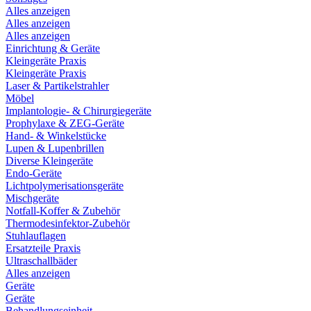
Alles anzeigen
Alles anzeigen
Alles anzeigen
Einrichtung & Geräte
Kleingeräte Praxis
Kleingeräte Praxis
Laser & Partikelstrahler
Möbel
Implantologie- & Chirurgiegeräte
Prophylaxe & ZEG-Geräte
Hand- & Winkelstücke
Lupen & Lupenbrillen
Diverse Kleingeräte
Endo-Geräte
Lichtpolymerisationsgeräte
Mischgeräte
Notfall-Koffer & Zubehör
Thermodesinfektor-Zubehör
Stuhlauflagen
Ersatzteile Praxis
Ultraschallbäder
Alles anzeigen
Geräte
Geräte
Behandlungseinheit