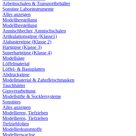
Arbeitsschalen & Transportbehälter
Sonstige Laborinstrumente
Alles anzeigen
Modellherstellung
Modellherstellung
Anmischbecher, Anmischschalen
Artikulationsgipse (Klasse1)
Alabastergipse (Klasse 2)
Hartgipse (Klasse 3)
Superhartgipse (Klasse 4)
Modellsäge
Löffelmaterial
Löffel- & Basisplatten
Abdruckgipse
Modellmaterial & Zahnfleischmasken
Tauchhärter
Gipsverarbeitung
Modellstifte & Socklersysteme
Sonstiges
Alles anzeigen
Modellieren, Tiefziehen
Modellieren, Tiefziehen
Tiefziehfolien
Modellierkunststoffe
Modellierwachse