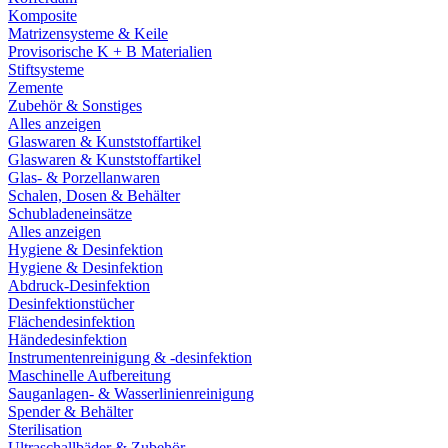
Komposite
Matrizensysteme & Keile
Provisorische K + B Materialien
Stiftsysteme
Zemente
Zubehör & Sonstiges
Alles anzeigen
Glaswaren & Kunststoffartikel
Glaswaren & Kunststoffartikel
Glas- & Porzellanwaren
Schalen, Dosen & Behälter
Schubladeneinsätze
Alles anzeigen
Hygiene & Desinfektion
Hygiene & Desinfektion
Abdruck-Desinfektion
Desinfektionstücher
Flächendesinfektion
Händedesinfektion
Instrumentenreinigung & -desinfektion
Maschinelle Aufbereitung
Sauganlagen- & Wasserlinienreinigung
Spender & Behälter
Sterilisation
Ultraschallbäder & Zubehör