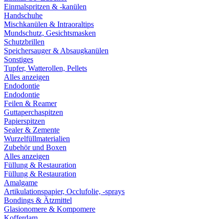
Einmalspritzen & -kanülen
Handschuhe
Mischkanülen & Intraoraltips
Mundschutz, Gesichtsmasken
Schutzbrillen
Speichersauger & Absaugkanülen
Sonstiges
Tupfer, Watterollen, Pellets
Alles anzeigen
Endodontie
Endodontie
Feilen & Reamer
Guttaperchaspitzen
Papierspitzen
Sealer & Zemente
Wurzelfüllmaterialien
Zubehör und Boxen
Alles anzeigen
Füllung & Restauration
Füllung & Restauration
Amalgame
Artikulationspapier, Occlufolie, -sprays
Bondings & Ätzmittel
Glasionomere & Kompomere
Kofferdam