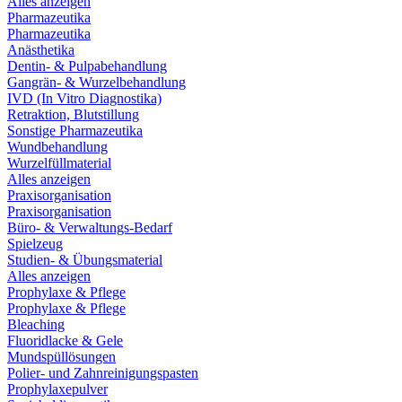
Alles anzeigen
Pharmazeutika
Pharmazeutika
Anästhetika
Dentin- & Pulpabehandlung
Gangrän- & Wurzelbehandlung
IVD (In Vitro Diagnostika)
Retraktion, Blutstillung
Sonstige Pharmazeutika
Wundbehandlung
Wurzelfüllmaterial
Alles anzeigen
Praxisorganisation
Praxisorganisation
Büro- & Verwaltungs-Bedarf
Spielzeug
Studien- & Übungsmaterial
Alles anzeigen
Prophylaxe & Pflege
Prophylaxe & Pflege
Bleaching
Fluoridlacke & Gele
Mundspüllösungen
Polier- und Zahnreinigungspasten
Prophylaxepulver