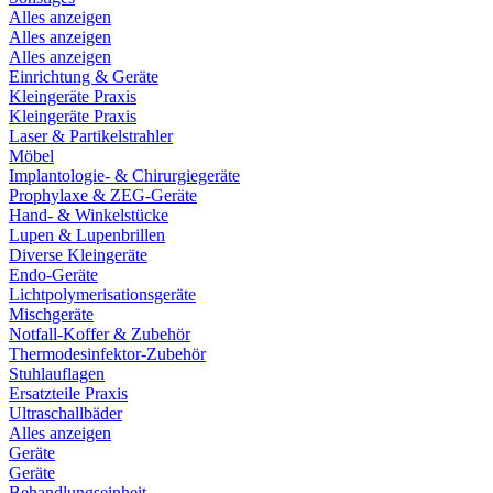
Alles anzeigen
Alles anzeigen
Alles anzeigen
Einrichtung & Geräte
Kleingeräte Praxis
Kleingeräte Praxis
Laser & Partikelstrahler
Möbel
Implantologie- & Chirurgiegeräte
Prophylaxe & ZEG-Geräte
Hand- & Winkelstücke
Lupen & Lupenbrillen
Diverse Kleingeräte
Endo-Geräte
Lichtpolymerisationsgeräte
Mischgeräte
Notfall-Koffer & Zubehör
Thermodesinfektor-Zubehör
Stuhlauflagen
Ersatzteile Praxis
Ultraschallbäder
Alles anzeigen
Geräte
Geräte
Behandlungseinheit