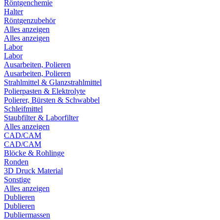
Röntgenchemie
Halter
Röntgenzubehör
Alles anzeigen
Alles anzeigen
Labor
Labor
Ausarbeiten, Polieren
Ausarbeiten, Polieren
Strahlmittel & Glanzstrahlmittel
Polierpasten & Elektrolyte
Polierer, Bürsten & Schwabbel
Schleifmittel
Staubfilter & Laborfilter
Alles anzeigen
CAD/CAM
CAD/CAM
Blöcke & Rohlinge
Ronden
3D Druck Material
Sonstige
Alles anzeigen
Dublieren
Dublieren
Dubliermassen