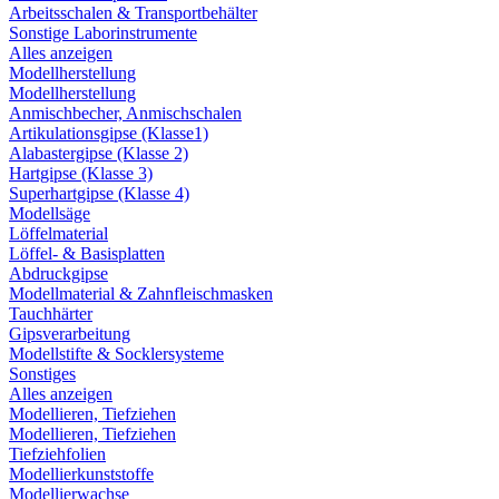
Arbeitsschalen & Transportbehälter
Sonstige Laborinstrumente
Alles anzeigen
Modellherstellung
Modellherstellung
Anmischbecher, Anmischschalen
Artikulationsgipse (Klasse1)
Alabastergipse (Klasse 2)
Hartgipse (Klasse 3)
Superhartgipse (Klasse 4)
Modellsäge
Löffelmaterial
Löffel- & Basisplatten
Abdruckgipse
Modellmaterial & Zahnfleischmasken
Tauchhärter
Gipsverarbeitung
Modellstifte & Socklersysteme
Sonstiges
Alles anzeigen
Modellieren, Tiefziehen
Modellieren, Tiefziehen
Tiefziehfolien
Modellierkunststoffe
Modellierwachse