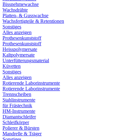
Bissnehmewachse
Wachsdrähte
Platten- & Gusswachse
Wachsfertigteile & Retentionen
Sonstiges
Alles anzeigen
Prothesenkunststoff
Prothesenkunststoff
Heisspolymersate
Kaltpolymersate
Unterfütterungsmaterial
Küvetten
Sonstiges
Alles anzeigen
Rotierende Laborinstrumente
Rotierende Laborinstrumente
Trennscheiben
Stahlinstrumente
für Frästechnik
HM-Instrumente
Diamantschleifer
Schleifkörper
Polierer & Bürsten
Mandrelle & Träger
Sonstiges