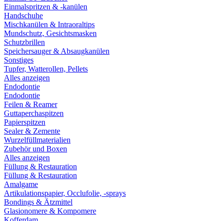
Einmalspritzen & -kanülen
Handschuhe
Mischkanülen & Intraoraltips
Mundschutz, Gesichtsmasken
Schutzbrillen
Speichersauger & Absaugkanülen
Sonstiges
Tupfer, Watterollen, Pellets
Alles anzeigen
Endodontie
Endodontie
Feilen & Reamer
Guttaperchaspitzen
Papierspitzen
Sealer & Zemente
Wurzelfüllmaterialien
Zubehör und Boxen
Alles anzeigen
Füllung & Restauration
Füllung & Restauration
Amalgame
Artikulationspapier, Occlufolie, -sprays
Bondings & Ätzmittel
Glasionomere & Kompomere
Kofferdam