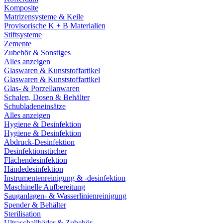
Komposite
Matrizensysteme & Keile
Provisorische K + B Materialien
Stiftsysteme
Zemente
Zubehör & Sonstiges
Alles anzeigen
Glaswaren & Kunststoffartikel
Glaswaren & Kunststoffartikel
Glas- & Porzellanwaren
Schalen, Dosen & Behälter
Schubladeneinsätze
Alles anzeigen
Hygiene & Desinfektion
Hygiene & Desinfektion
Abdruck-Desinfektion
Desinfektionstücher
Flächendesinfektion
Händedesinfektion
Instrumentenreinigung & -desinfektion
Maschinelle Aufbereitung
Sauganlagen- & Wasserlinienreinigung
Spender & Behälter
Sterilisation
Ultraschallbäder & Zubehör