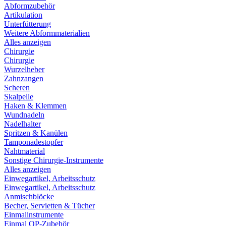
Abformzubehör
Artikulation
Unterfütterung
Weitere Abformmaterialien
Alles anzeigen
Chirurgie
Chirurgie
Wurzelheber
Zahnzangen
Scheren
Skalpelle
Haken & Klemmen
Wundnadeln
Nadelhalter
Spritzen & Kanülen
Tamponadestopfer
Nahtmaterial
Sonstige Chirurgie-Instrumente
Alles anzeigen
Einwegartikel, Arbeitsschutz
Einwegartikel, Arbeitsschutz
Anmischblöcke
Becher, Servietten & Tücher
Einmalinstrumente
Einmal OP-Zubehör