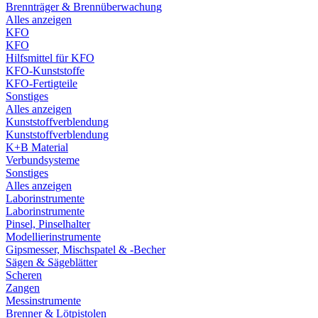
Brennträger & Brennüberwachung
Alles anzeigen
KFO
KFO
Hilfsmittel für KFO
KFO-Kunststoffe
KFO-Fertigteile
Sonstiges
Alles anzeigen
Kunststoffverblendung
Kunststoffverblendung
K+B Material
Verbundsysteme
Sonstiges
Alles anzeigen
Laborinstrumente
Laborinstrumente
Pinsel, Pinselhalter
Modellierinstrumente
Gipsmesser, Mischspatel & -Becher
Sägen & Sägeblätter
Scheren
Zangen
Messinstrumente
Brenner & Lötpistolen