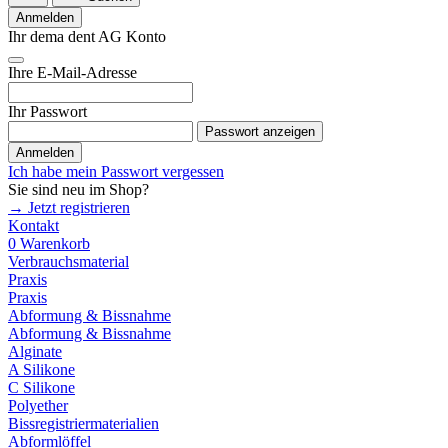
Anmelden
Ihr dema dent AG Konto
Ihre E-Mail-Adresse
Ihr Passwort
Passwort anzeigen
Anmelden
Ich habe mein Passwort vergessen
Sie sind neu im Shop?
→ Jetzt registrieren
Kontakt
0
Warenkorb
Verbrauchsmaterial
Praxis
Praxis
Abformung & Bissnahme
Abformung & Bissnahme
Alginate
A Silikone
C Silikone
Polyether
Bissregistriermaterialien
Abformlöffel