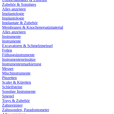
Zubehör & Sonstiges
Alles anzeigen
Implantologie
Implantologie
Implantate & Zubehör
Membranen & Knochenersatzmaterial
Alles anzeigen
Instrumente
Instrumente
Excavatoren & Schmelzmeissel
Feilen
Füllungsinstrumente
Instrumenteneinsätze
Instrumentenmarkierung
Messer
Mischinstrumente
Pinzetten
Scaler & Küretten
Schleifsteine
Sonstige Instrumente
Spiegel
Trays & Zubehör
Zahnreiniger
Zahnsonden, Paradontometer