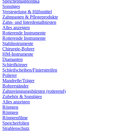
Speicheldiagnostika
Sonstiges
Versiegelung & Hilfsmittel
Zahnpasten & Pflegeprodukte
Zahn- und Interdentalbürsten
Alles anzeigen
Rotierende Instrumente
Rotierende Instrumente
Stahlinstrumente
Chirurgie-Bohrer
HM-Instrumente
Diamanten
Schleifkörper
Schleifscheiben/Finierstreifen
Polierer
Mandrelle/Träger
Bohrerständer
Zahnreinigungsbürsten (rotierend)
Zubehör & Sonstiges
Alles anzeigen
Röntgen
Röntgen
Röntgenfilme
Speicherfolien
Strahlenschutz