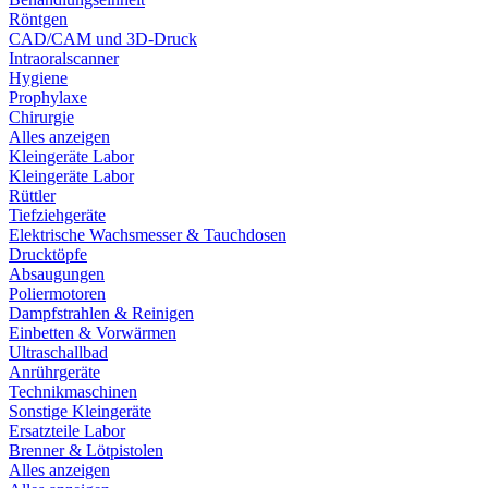
Röntgen
CAD/CAM und 3D-Druck
Intraoralscanner
Hygiene
Prophylaxe
Chirurgie
Alles anzeigen
Kleingeräte Labor
Kleingeräte Labor
Rüttler
Tiefziehgeräte
Elektrische Wachsmesser & Tauchdosen
Drucktöpfe
Absaugungen
Poliermotoren
Dampfstrahlen & Reinigen
Einbetten & Vorwärmen
Ultraschallbad
Anrührgeräte
Technikmaschinen
Sonstige Kleingeräte
Ersatzteile Labor
Brenner & Lötpistolen
Alles anzeigen