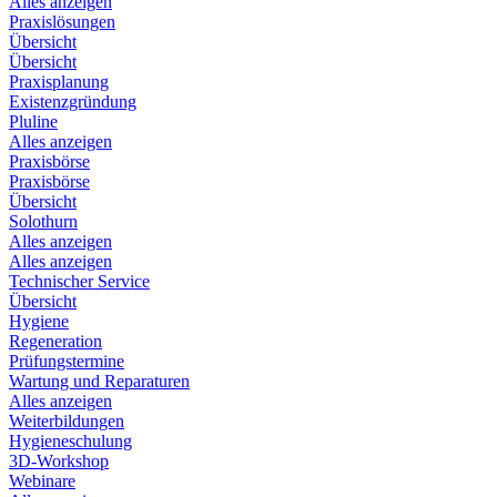
Alles anzeigen
Praxislösungen
Übersicht
Übersicht
Praxisplanung
Existenzgründung
Pluline
Alles anzeigen
Praxisbörse
Praxisbörse
Übersicht
Solothurn
Alles anzeigen
Alles anzeigen
Technischer Service
Übersicht
Hygiene
Regeneration
Prüfungstermine
Wartung und Reparaturen
Alles anzeigen
Weiterbildungen
Hygieneschulung
3D-Workshop
Webinare