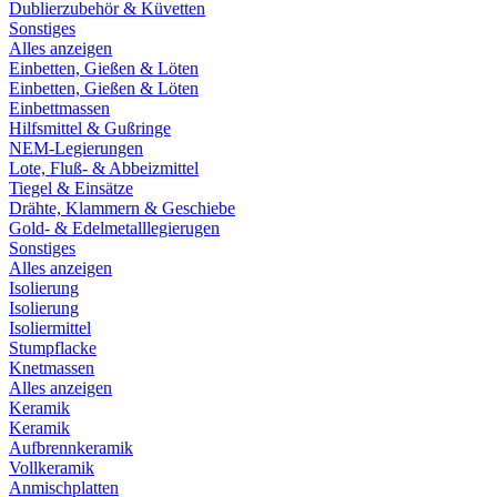
Dublierzubehör & Küvetten
Sonstiges
Alles anzeigen
Einbetten, Gießen & Löten
Einbetten, Gießen & Löten
Einbettmassen
Hilfsmittel & Gußringe
NEM-Legierungen
Lote, Fluß- & Abbeizmittel
Tiegel & Einsätze
Drähte, Klammern & Geschiebe
Gold- & Edelmetalllegierugen
Sonstiges
Alles anzeigen
Isolierung
Isolierung
Isoliermittel
Stumpflacke
Knetmassen
Alles anzeigen
Keramik
Keramik
Aufbrennkeramik
Vollkeramik
Anmischplatten